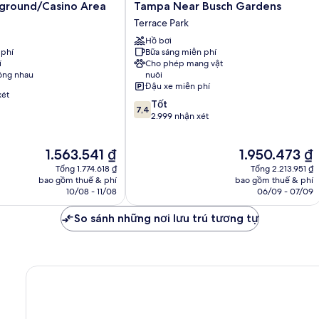
Quinta
ground/Casino Area
Tampa Near Busch Gardens
Inn
Terrace Park
by
Wyndham
Hồ bơi
 phí
Bữa sáng miễn phí
Tampa
í
Cho phép mang vật
ound/Casino
Near
ông nhau
nuôi
Busch
Đậu xe miễn phí
Gardens
xét
7.4
Tốt
Terrace
7,4
trên
2.999 nhận xét
Park
10,
Tốt,
Giá
Giá
1.563.541 ₫
1.950.473 ₫
2.999
hiện
hiện
nhận
Tổng 1.774.618 ₫
Tổng 2.213.951 ₫
tại
tại
xét
bao gồm thuế & phí
bao gồm thuế & phí
là
là
10/08 - 11/08
06/09 - 07/09
1.563.541 ₫
1.950.473 ₫
So sánh những nơi lưu trú tương tự