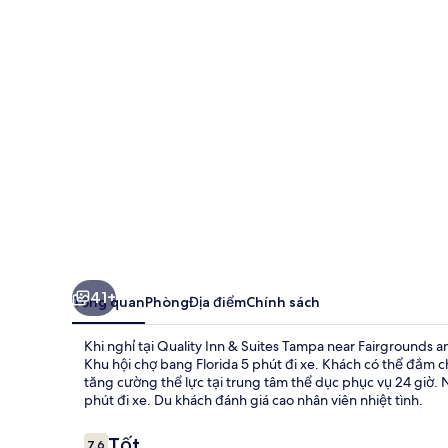
&
Suites
Tampa
near
Fairgrounds
and
Casino
41+
Tổng quan
Phòng
Địa điểm
Chính sách
Khi nghỉ tại Quality Inn & Suites Tampa near Fairgrounds
Khu hội chợ bang Florida 5 phút đi xe. Khách có thể đắm c
tăng cường thể lực tại trung tâm thể dục phục vụ 24 giờ. N
phút đi xe. Du khách đánh giá cao nhân viên nhiệt tình.
Nhận
Tốt
7,6