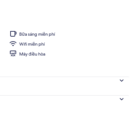
ờng cỡ king, phù hợp cho người khuyết tật, không hút thuốc | Bàn, bàn ủi/
Bữa sáng miễn phí
Wifi miễn phí
Máy điều hòa