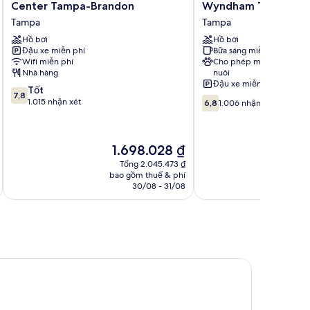
Inn
Quinta
Center Tampa-Brandon
Wyndham Tampa Br
and
Inn
Tampa
Tampa
Conference
&
Center
Hồ bơi
Suites
Hồ bơi
Đậu xe miễn phí
Bữa sáng miễn phí
Tampa-
by
Wifi miễn phí
Cho phép mang vật
Brandon
Wyndham
Nhà hàng
nuôi
Tampa
Tampa
Đậu xe miễn phí
7.8
Tốt
Brandon
7,8
6.8
trên
1.015 nhận xét
West
6,8
1.006 nhận xét
trên
10,
Tampa
10,
Tốt,
1.006
1.015
Giá
G
1.698.028 ₫
nhận
nhận
hiện
h
xét
xét
Tổng 2.045.473 ₫
tại
t
bao gồm thuế & phí
ba
là
l
30/08 - 31/08
1.698.028 ₫
1