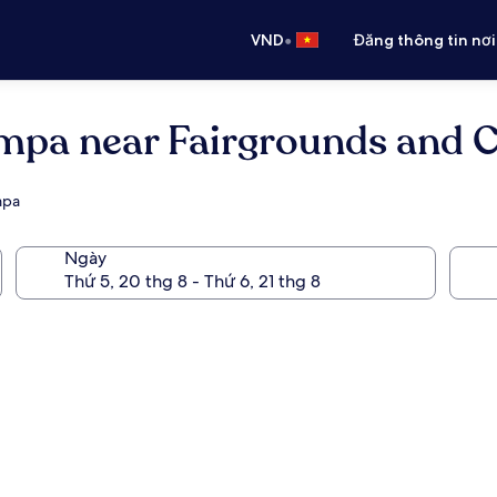
•
VND
Đăng thông tin nơi
ampa near Fairgrounds and 
mpa
Ngày