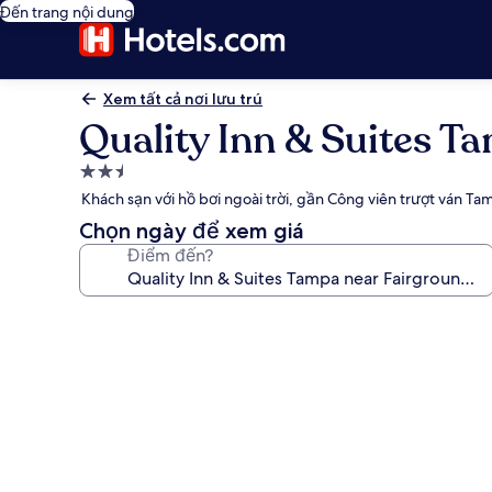
Đến trang nội dung
Xem tất cả nơi lưu trú
Quality Inn & Suites T
Nơi
lưu
Khách sạn với hồ bơi ngoài trời, gần Công viên trượt ván Ta
trú
Chọn ngày để xem giá
2.5
Điểm đến?
sao
Thư
viện
ảnh
về
Quality
Inn