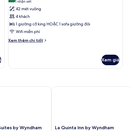
8,0 trên 10
(1
1 nhận xét
cỡ
ảnh
nhận
42 mét vuông
ki
Phòng
xét)
k
4 khách
Suite,
hú
1 giường cỡ king HOẶC 1 sofa giường đôi
th
không
Wifi miễn phí
hút
thuốc
Chi
Xem thêm chi tiết
tiết
khác
của
á
Xem giá
Phòng
Suite,
không
hút
thuốc
y by IHG
uites by Wyndham Tampa/Fairground/Casino Area
La Quinta Inn by Wyndham Tampa Ne
La
 Suites by Wyndham
La Quinta Inn by Wyndham