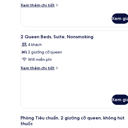
Chi
Xem thêm chi tiết
tiết
khác
Xem gi
của
Phòng
Xem
Bàn, bàn ủi/dụng cụ ủi quần 
4
2 Queen Beds, Suite, Nonsmoking
tất
4 khách
cả
2 giường cỡ queen
ảnh
2
Wifi miễn phí
Queen
Chi
Xem thêm chi tiết
Beds,
tiết
khác
Suite,
của
Nonsmoking
2
Queen
Beds,
Xem gi
Suite,
Nonsmoking
Xem
Phòng Tiêu chuẩn, 2 giường c
1
Phòng Tiêu chuẩn, 2 giường cỡ queen, không hút
tất
thuốc
cả