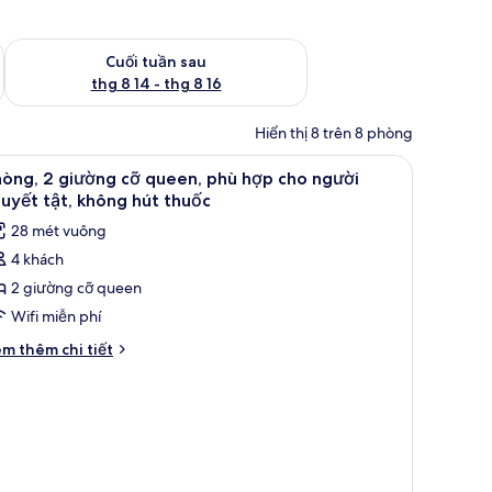
 thg 8 7 - thg 8 9
Kiểm tra lượng phòng cuối tuần tới từ thg 8 14 - thg 8 16
Cuối tuần sau
thg 8 14 - thg 8 16
Hiển thị 8 trên 8 phòng
 người khuyết tật, không hút thuốc | Bàn, bàn ủi/dụng cụ ủi quần áo, giư
em
Phòng, 2 giường cỡ queen, phù hợp cho người
5
òng, 2 giường cỡ queen, phù hợp cho người
ất
uyết tật, không hút thuốc
ả
28 mét vuông
nh
4 khách
hòng,
2 giường cỡ queen
iường
Wifi miễn phí
ỡ
i
m thêm chi tiết
ueen,
́t
ác
hù
a
ợp
òng,
ho
gười
ường