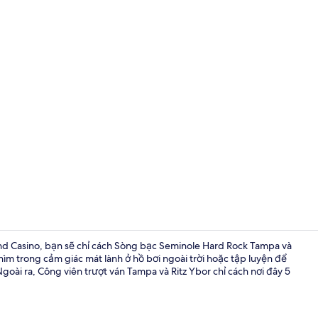
Ngoại thất
 and Casino, bạn sẽ chỉ cách Sòng bạc Seminole Hard Rock Tampa và
hìm trong cảm giác mát lành ở hồ bơi ngoài trời hoặc tập luyện để
goài ra, Công viên trượt ván Tampa và Ritz Ybor chỉ cách nơi đây 5
Hồ bơi ngoài