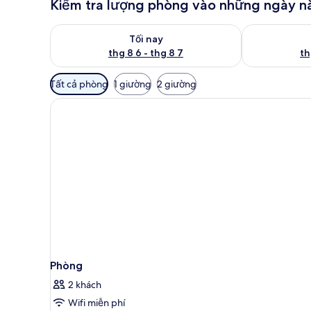
Kiểm tra lượng phòng vào những ngày n
Kiểm tra lượng phòng tối nay từ thg 8 6 - thg 8 7
Kiểm tra lượn
Tối nay
thg 8 6 - thg 8 7
th
Bộ
Tất cả phòng
1 giường
2 giường
lọc
có
thể
dùng
để
lọc
tìm
phòng
Phòng
2 khách
Wifi miễn phí