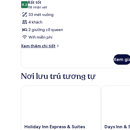
Rất tốt
8,2
ảnh
8,2 trên 10
(118
118 nhận xét
Phòng
nhận
33 mét vuông
Tiêu
xét)
4 khách
chuẩn,
2 giường cỡ queen
2
Wifi miễn phí
giường
Chi
cỡ
Xem thêm chi tiết
tiết
queen,
khác
không
Xem gi
của
hút
Phòng
Tiêu
thuốc
Nơi lưu trú tương tự
chuẩn,
2
giường
Holiday Inn Express & Suites Tampa East - Ybor Cit
Days Inn & S
cỡ
queen,
không
hút
thuốc
Holiday
Days
Holiday Inn Express & Suites
Days Inn &