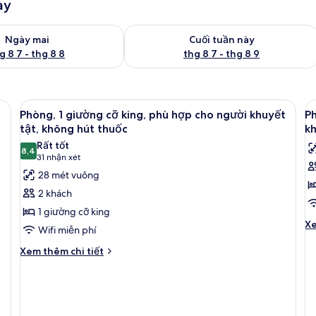
ày
g phòng ngày mai từ thg 8 7 - thg 8 8
Kiểm tra lượng phòng cuối tuần này từ
Ngày mai
Cuối tuần này
g 8 7 - thg 8 8
thg 8 7 - thg 8 9
Xem
Phòng, 1 giường cỡ king, phù hợp cho
X
6
Phòng, 1 giường cỡ king, phù hợp cho người khuyết
Ph
tất
t
tật, không hút thuốc
kh
cả
c
Rất tốt
8,4
ảnh
ả
8,4 trên 10
(31
31 nhận xét
Phòng,
P
nhận
28 mét vuông
1
2
xét)
2 khách
giường
g
1 giường cỡ king
cỡ
c
Ch
Xe
Wifi miễn phí
king,
q
tiê
kh
Chi
phù
Xem thêm chi tiết
p
củ
tiết
hợp
h
Ph
khác
cho
c
2
của
người
n
gi
Phòng,
cỡ
1