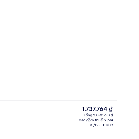
Khu sảnh
Giá
1.737.764 ₫
hiện
Tổng 2.090.613 ₫
tại
bao gồm thuế & phí
 trời
Bao gồm bữa sáng kiểu Âu hàng ngà
là
31/08 - 01/09
1.737.764 ₫