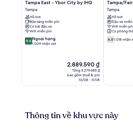
Inn
Inn
Tampa East - Ybor City by IHG
Tampa/Fair
Express
&
Tampa
Tampa
&
Suites
Suites
Hồ bơi
by
Hồ bơi
Bữa sáng miễn phí
Đậu xe miễn
Tampa
Wyndham
Có bãi đậu xe
Wifi miễn ph
East
Tampa/Fairgr
Wifi miễn phí
Có phòng th
-
Area
9.4
6.0
Ybor
Ngoại hạng
Tampa
6,0
1.018 nhận 
9,4
trên
trên
City
1.009 nhận xét
10,
10,
by
Ngoại
1.018
IHG
hạng,
nhận
Tampa
Giá
2.889.590 ₫
1.009
xét
hiện
nhận
Tổng 3.279.685 ₫
tại
bao gồm thuế & phí
xét
là
10/08 - 11/08
2.889.590 ₫
Thông tin về khu vực này