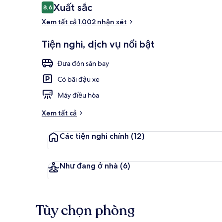
Nhận
Xuất sắc
8,6
8,6 trên 10,
xét
Xem tất cả 1.002 nhận xét
Bữa sáng kiể
Tiện nghi, dịch vụ nổi bật
Đưa đón sân bay
Có bãi đậu xe
Máy điều hòa
Xem tất cả
Các tiện nghi chính
(12)
Như đang ở nhà
(6)
Tùy chọn phòng