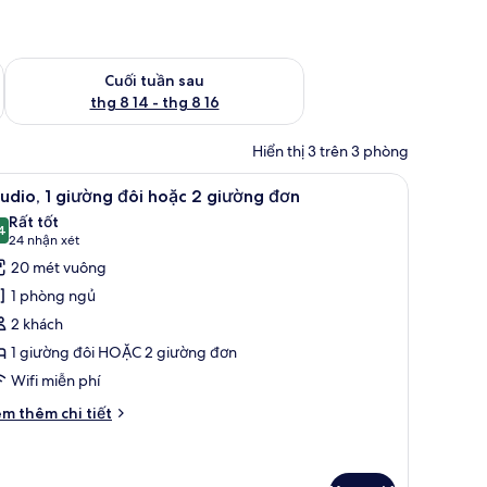
 thg 8 7 - thg 8 9
Kiểm tra lượng phòng cuối tuần tới từ thg 8 14 - thg 8 16
Cuối tuần sau
thg 8 14 - thg 8 16
Hiển thị 3 trên 3 phòng
ật tại phòng, bàn, phòng cách âm
em
Bộ đồ giường kháng dị ứng, két bảo mật tại 
7
udio, 1 giường đôi hoặc 2 giường đơn
ất
Rất tốt
ả
4
8,4 trên 10
(24
24 nhận xét
nh
nhận
20 mét vuông
tudio,
xét)
1 phòng ngủ
2 khách
iường
1 giường đôi HOẶC 2 giường đơn
ôi
Wifi miễn phí
oặc
i
m thêm chi tiết
iường
́t
ác
ơn
a