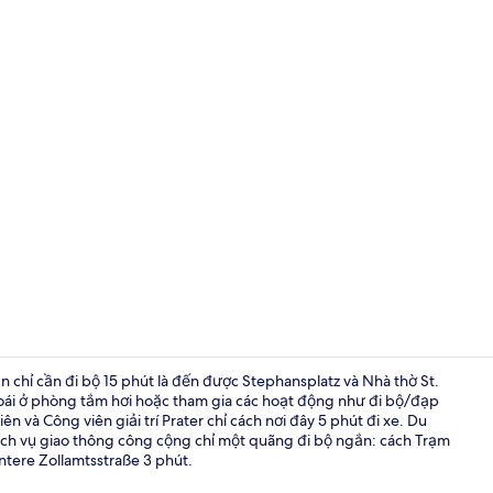
Ngoại thất
ạn chỉ cần đi bộ 15 phút là đến được Stephansplatz và Nhà thờ St.
oái ở phòng tắm hơi hoặc tham gia các hoạt động như đi bộ/đạp
n và Công viên giải trí Prater chỉ cách nơi đây 5 phút đi xe. Du
Studio Super
 dịch vụ giao thông công cộng chỉ một quãng đi bộ ngắn: cách Trạm
ntere Zollamtsstraße 3 phút.