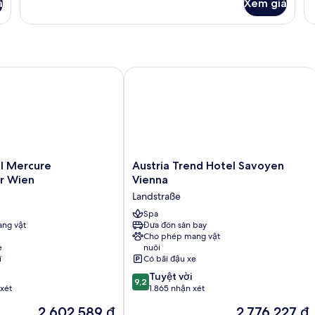
St
á
Xem giá
của
1
Căn
gi
hộ,
đô
1
ho
phòng
2
ngủ
Mercure Biedermeier Wien
Austria Trend Hotel Savoyen Vienna
gi
đ
Austria
l Mercure
Austria Trend Hotel Savoyen
Trend
r Wien
Vienna
Hotel
Landstraße
Savoyen
Vienna
Spa
ng vật
Đưa đón sân bay
Landstraße
Cho phép mang vật
e
nuôi
í
Có bãi đậu xe
9.2
Tuyệt vời
9,2
trên
xét
1.865 nhận xét
10,
Giá
Giá
2.602.589 ₫
2.776.227 ₫
Tuyệt