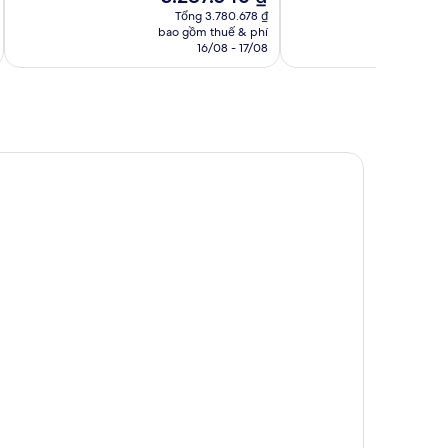
hạng,
hiện
1.010
Tổng 3.780.678 ₫
608
tại
nhận
bao gồm thuế & phí
ba
nhận
là
16/08 - 17/08
xét
xét
3.287.546 ₫