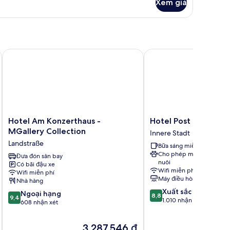
udio,
Xem giá
ường
i
ặc
Hotel Am Konzerthaus - MGallery Collection
Hotel Post
ường
ơn
Hotel
Hotel
Hotel Am Konzerthaus -
Hotel Post
Am
Post
MGallery Collection
Innere Stadt
Konzerthaus
Innere
Landstraße
Bữa sáng miễn phí
-
Stadt
Cho phép mang vật
MGallery
Đưa đón sân bay
nuôi
Có bãi đậu xe
Collection
Wifi miễn phí
Wifi miễn phí
Landstraße
Máy điều hòa
Nhà hàng
8.8
Xuất sắc
9.4
Ngoại hạng
8,8
9,4
trên
1.010 nhận xét
trên
608 nhận xét
10,
10,
Xuất
Ngoại
Giá
3.287.546 ₫
sắc,