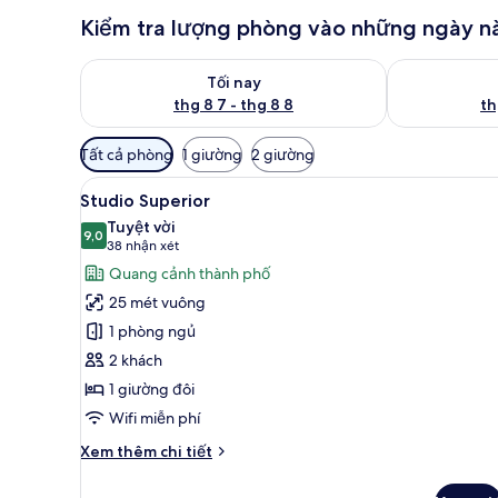
Kiểm tra lượng phòng vào những ngày n
Kiểm tra lượng phòng tối nay từ thg 8 7 - thg 8 8
Kiểm tra lượn
Tối nay
thg 8 7 - thg 8 8
th
Bộ
Tất cả phòng
1 giường
2 giường
lọc
Xem
Studio Superior | Bộ đồ giườn
có
7
Studio Superior
tất
thể
Tuyệt vời
cả
9,0
dùng
9,0 trên 10
(38
38 nhận xét
để
ảnh
nhận
Quang cảnh thành phố
lọc
Studio
xét)
25 mét vuông
tìm
Superior
1 phòng ngủ
phòng
2 khách
1 giường đôi
Wifi miễn phí
Chi
Xem thêm chi tiết
tiết
khác