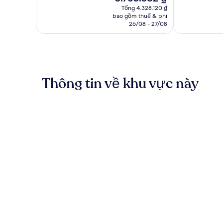
hiện
562
sắc,
Tổng 4.328.120 ₫
tại
nhận
bao gồm thuế & phí
1.008
là
26/08 - 27/08
xét
nhận
3.763.582 ₫
xét
Thông tin về khu vực này