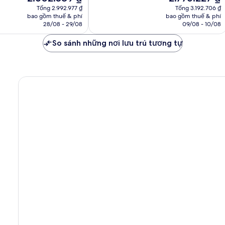
hiện
hiện
vời,
Tổng 2.992.977 ₫
Tổng 3.192.706 ₫
tại
tại
bao gồm thuế & phí
bao gồm thuế & phí
1.865
là
là
28/08 - 29/08
09/08 - 10/08
nhận
2.602.589 ₫
2.776.227 ₫
xét
So sánh những nơi lưu trú tương tự