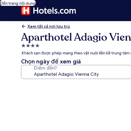
Đến trang nội dung
Xem tất cả nơi lưu trú
Aparthotel Adagio Vien
Nơi
lưu
Khách sạn được phép mang theo vật nuôi liền kề trung tâm
trú
Chọn ngày để xem giá
4.0
Điểm đến?
sao
Thư
viện
ảnh
về
Aparthotel
Adagio