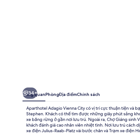
Vienna
City
34+
Tổng quan
Phòng
Địa điểm
Chính sách
Aparthotel Adagio Vienna City có vị trí cực thuận tiện và b
Stephen. Khách có thể tìm được những giây phút sảng kh
xe băng rừng ở gần nơi lưu trú. Ngoài ra, Chợ Giáng sinh Viê
khách đánh giá cao nhân viên nhiệt tình. Nơi lưu trú cách
xe điện Julius-Raab-Platz vài bước chân và Trạm xe điện Hi