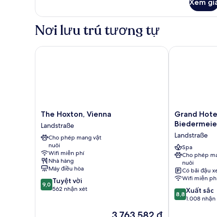
Xem gi
của
Studio
Superior
Nơi lưu trú tương tự
The Hoxton, Vienna
Grand Hotel 
The
Grand
The Hoxton, Vienna
Grand Hote
Hoxton,
Hotel
Biedermeie
Landstraße
Vienna
Mercure
Landstraße
Cho phép mang vật
Landstraße
Biedermeier
nuôi
Wien
Spa
Wifi miễn phí
Cho phép ma
Landstraße
Nhà hàng
nuôi
Máy điều hòa
Có bãi đậu x
Wifi miễn ph
9.0
Tuyệt vời
9,0
trên
562 nhận xét
8.8
Xuất sắc
8,8
10,
trên
1.008 nhận 
Tuyệt
10,
Giá
3.763.582 ₫
vời,
Xuất