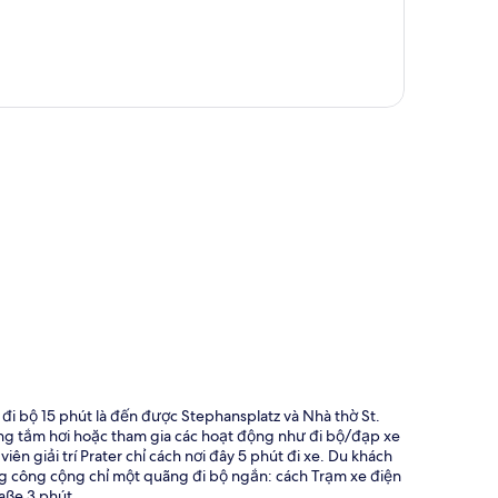
 đồ
n đi bộ 15 phút là đến được Stephansplatz và Nhà thờ St.
ng tắm hơi hoặc tham gia các hoạt động như đi bộ/đạp xe
ên giải trí Prater chỉ cách nơi đây 5 phút đi xe. Du khách
hông công cộng chỉ một quãng đi bộ ngắn: cách Trạm xe điện
aße 3 phút.