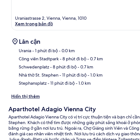
Uraniastrasse 2, Vienna, Vienna, 1010
Xem trong bản đồ
Lân cận
Urania
- 1 phút đi bộ
- 0.0 km
Công viên Stadtpark
- 8 phút đi bộ
- 0.7 km
Bản
Schwedenplatz
- 8 phút đi bộ
- 0.7 km
Nhà thờ St. Stephen
- 11 phút đi bộ
- 1.0 km
Stephansplatz
- 11 phút đi bộ
- 1.0 km
Hiển thị thêm
Aparthotel Adagio Vienna City
Aparthotel Adagio Vienna City có vị trí cực thuận tiện và bạn chỉ cầ
Stephen. Khách có thể tìm được những giây phút sảng khoái ở phò
băng rừng ở gần nơi lưu trú. Ngoài ra, Chợ Giáng sinh Viên và Công vi
đánh giá cao nhân viên nhiệt tình. Nơi lưu trú cách dịch vụ giao t
Julius-Raab-Platz vài bước chân và Trạm xe điện Hintere Zollamtsstr