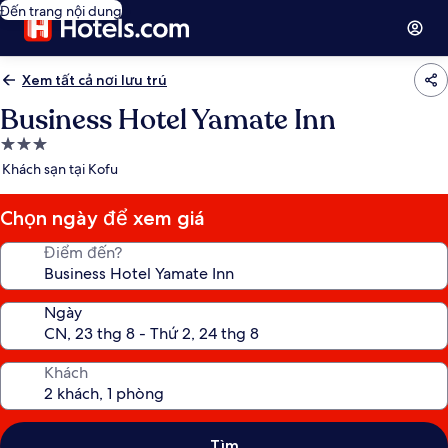
Đến trang nội dung
Xem tất cả nơi lưu trú
Business Hotel Yamate Inn
Nơi
lưu
Khách sạn tại Kofu
trú
3.0
Chọn ngày để xem giá
sao
Điểm đến?
Ngày
Khách
Tìm