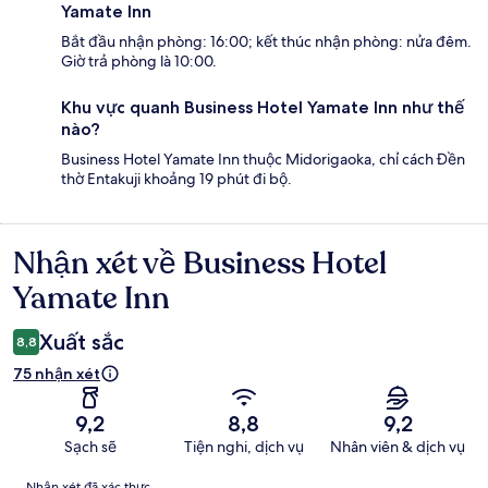
Yamate Inn
Bắt đầu nhận phòng: 16:00; kết thúc nhận phòng: nửa đêm.
Giờ trả phòng là 10:00.
Khu vực quanh Business Hotel Yamate Inn như thế
nào?
Business Hotel Yamate Inn thuộc Midorigaoka, chỉ cách Đền
thờ Entakuji khoảng 19 phút đi bộ.
Nhận xét về Business Hotel
Nhận
xét
Yamate Inn
Xuất sắc
8,8
75 nhận xét
9,2
8,8
9,2
Sạch sẽ
Tiện nghi, dịch vụ
Nhân viên & dịch vụ
Nhận
Nhận xét đã xác thực