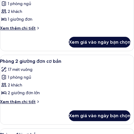
lọc
1 phòng ngủ
ảnh
tìm
Phòng
2 khách
phòng
đơn
1 giường đơn
Chi
Xem thêm chi tiết
tiết
khác
Xem giá vào ngày bạn chọn
của
Phòng
đơn
Xem
Phòng 2 giường đơn cơ bản | Bộ trải 
4
Phòng 2 giường đơn cơ bản
tất
17 mét vuông
cả
1 phòng ngủ
ảnh
Phòng
2 khách
2
2 giường đơn lớn
giường
Chi
Xem thêm chi tiết
đơn
tiết
cơ
khác
Xem giá vào ngày bạn chọn
của
bản
Phòng
2
Xem
Phòng đôi cơ bản | Bộ trải giường
4
giường