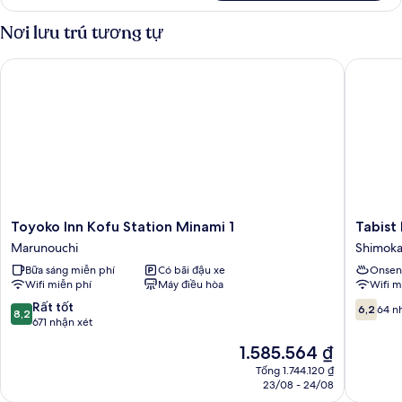
Phòng
cơ
Nơi lưu trú tương tự
bản
Toyoko Inn Kofu Station Minami 1
Tabist H
Toyoko
Tabist
Toyoko Inn Kofu Station Minami 1
Tabist
Inn
Hotel
Marunouchi
Shimoka
Kofu
Yamashi
Bữa sáng miễn phí
Có bãi đậu xe
Onsen
Station
Onsen
Wifi miễn phí
Máy điều hòa
Wifi m
Minami
Shimoka
1
8.2
6.2
Rất tốt
6,2
64 n
8,2
Marunouchi
trên
trên
671 nhận xét
10,
10,
Giá
1.585.564 ₫
Rất
64
hiện
tốt,
nhận
Tổng 1.744.120 ₫
tại
23/08 - 24/08
671
xét
là