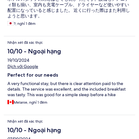
ィ類も揃い、室内も充電ケーブル、ドライヤーなど使いやすい
配置になっていると感じました。 近くに行った際はまた利用し
ようと思います。
?, nghỉ 1 đêm
Nhận xét đã xác thực
10/10 - Ngoại hạng
19/10/2024
Dịch với Google
Perfect for our needs
A very functional stay, but there is clear attention paid to the
details. The service was excellent, and the included breakfast
was tasty. This was good for a simple sleep before a hike
Melanie, nghỉ 1 đêm
Nhận xét đã xác thực
10/10 - Ngoại hạng