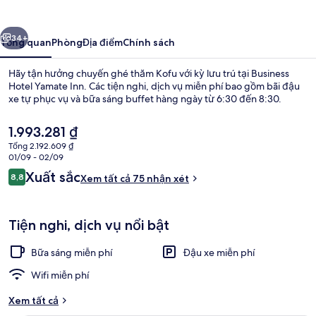
Yamate
Inn
ước
Tiếp
34+
Tổng quan
Phòng
Địa điểm
Chính sách
Hãy tận hưởng chuyến ghé thăm Kofu với kỳ lưu trú tại Business
Hotel Yamate Inn. Các tiện nghi, dịch vụ miễn phí bao gồm bãi đậu
xe tự phục vụ và bữa sáng buffet hàng ngày từ 6:30 đến 8:30.
Giá
1.993.281 ₫
hiện
Tổng 2.192.609 ₫
tại
01/09 - 02/09
là
Nhận
Xuất sắc
8,8
Xem tất cả 75 nhận xét
1.993.281 ₫
8,8 trên 10,
xét
Quán cà phê
Tiện nghi, dịch vụ nổi bật
Bữa sáng miễn phí
Đậu xe miễn phí
Wifi miễn phí
Xem tất cả