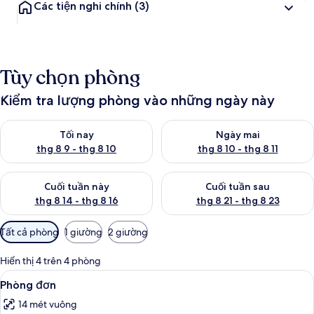
Các tiện nghi chính
(3)
Tùy chọn phòng
Kiểm tra lượng phòng vào những ngày này
Kiểm tra lượng phòng tối nay từ thg 8 9 - thg 8 10
Kiểm tra lượng phòng ngày mai 
Tối nay
Ngày mai
thg 8 9 - thg 8 10
thg 8 10 - thg 8 11
Kiểm tra lượng phòng cuối tuần này từ thg 8 14 - thg 8 16
Kiểm tra lượng phòng cuối tuần
Cuối tuần này
Cuối tuần sau
thg 8 14 - thg 8 16
thg 8 21 - thg 8 23
Bộ
Tất cả phòng
1 giường
2 giường
lọc
có
Hiển thị 4 trên 4 phòng
thể
Xem
Phòng đơn | Bộ trải giường
5
Phòng đơn
dùng
tất
để
14 mét vuông
cả