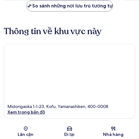
nhận
1.585.564 ₫
So sánh những nơi lưu trú tương tự
xét
Thông tin về khu vực này
Midorigaoka 1-1-23, Kofu, Yamanashiken, 400-0008
Xem trong bản đồ
Bản đồ
Lân cận
Đi lại
Nhà hàng