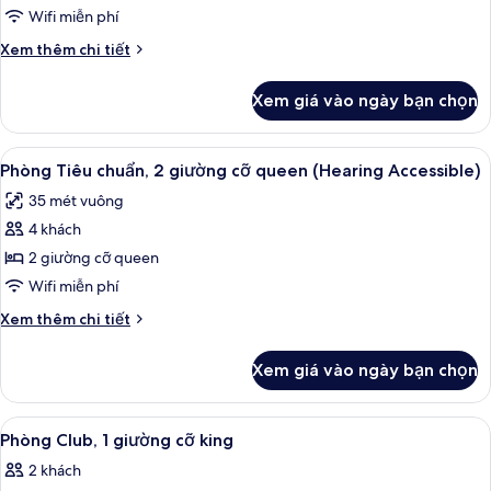
in
thuyền
chuẩn,
Wifi miễn phí
Shower)
(Mobility
2
Chi
Xem thêm chi tiết
Accessible,
giường
tiết
Roll-
khác
cỡ
in
Xem giá vào ngày bạn chọn
của
Shower)
queen
Phòng
(Mobility
Tiêu
Xem
Minibar, két bảo mật tại phòng, bàn
4
Accessible,
chuẩn,
Phòng Tiêu chuẩn, 2 giường cỡ queen (Hearing Accessible)
tất
2
Tub)
35 mét vuông
giường
cả
cỡ
4 khách
ảnh
queen
Phòng
2 giường cỡ queen
(Mobility
Tiêu
Accessible,
Wifi miễn phí
Tub)
chuẩn,
Chi
Xem thêm chi tiết
2
tiết
giường
khác
Xem giá vào ngày bạn chọn
của
cỡ
Phòng
queen
Tiêu
Xem
Minibar, két bảo mật tại phòng, bàn
(Hearing
16
chuẩn,
Phòng Club, 1 giường cỡ king
tất
2
Accessible)
2 khách
giường
cả