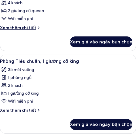
Phòng,
4 khách
hồ
2
bơi
2 giường cỡ queen
giường
Wifi miễn phí
cỡ
Chi
Xem thêm chi tiết
queen
tiết
khác
Xem giá vào ngày bạn chọn
của
Phòng,
2
Xem
Minibar, két bảo mật tại phòng, bàn
13
giường
Phòng Tiêu chuẩn, 1 giường cỡ king
tất
cỡ
35 mét vuông
queen
cả
1 phòng ngủ
ảnh
Phòng
2 khách
Tiêu
1 giường cỡ king
chuẩn,
Wifi miễn phí
1
Chi
Xem thêm chi tiết
giường
tiết
cỡ
khác
Xem giá vào ngày bạn chọn
của
king
Phòng