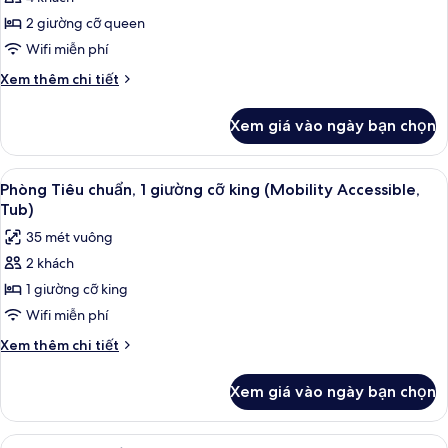
ảnh
Roll-
cảnh
Phòng,
2 giường cỡ queen
hồ
in
2
bơi
Wifi miễn phí
Shwr)
(Mobility/Hearing
giường
Chi
Xem thêm chi tiết
Access,
cỡ
tiết
Roll-
queen
khác
in
Xem giá vào ngày bạn chọn
của
(Hearing
Shwr)
Phòng,
Accessible)
2
Xem
Minibar, két bảo mật tại phòng, bàn
5
giường
Phòng Tiêu chuẩn, 1 giường cỡ king (Mobility Accessible,
tất
cỡ
Tub)
queen
cả
35 mét vuông
(Hearing
ảnh
Accessible)
2 khách
Phòng
1 giường cỡ king
Tiêu
chuẩn,
Wifi miễn phí
1
Chi
Xem thêm chi tiết
giường
tiết
khác
cỡ
Xem giá vào ngày bạn chọn
của
king
Phòng
(Mobility
Tiêu
Xem
Minibar, két bảo mật tại phòng, bàn