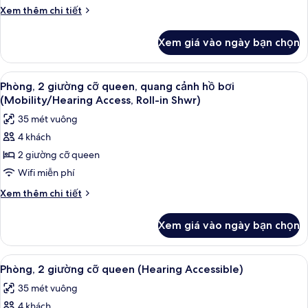
cỡ
Chi
Xem thêm chi tiết
Accessible,
queen,
tiết
Tub)
khác
quang
Xem giá vào ngày bạn chọn
của
cảnh
Phòng,
hồ
2
Xem
Minibar, két bảo mật tại phòng, bàn
4
bơi
giường
Phòng, 2 giường cỡ queen, quang cảnh hồ bơi
tất
cỡ
(Mobility
(Mobility/Hearing Access, Roll-in Shwr)
queen,
cả
Accessible,
35 mét vuông
quang
ảnh
Tub)
cảnh
4 khách
Phòng,
hồ
2 giường cỡ queen
2
bơi
(Mobility
giường
Wifi miễn phí
Accessible,
cỡ
Chi
Xem thêm chi tiết
Tub)
queen,
tiết
khác
quang
Xem giá vào ngày bạn chọn
của
cảnh
Phòng,
hồ
2
Xem
Minibar, két bảo mật tại phòng, bàn
4
bơi
giường
Phòng, 2 giường cỡ queen (Hearing Accessible)
tất
cỡ
(Mobility/Hearing
35 mét vuông
queen,
cả
Access,
quang
4 khách