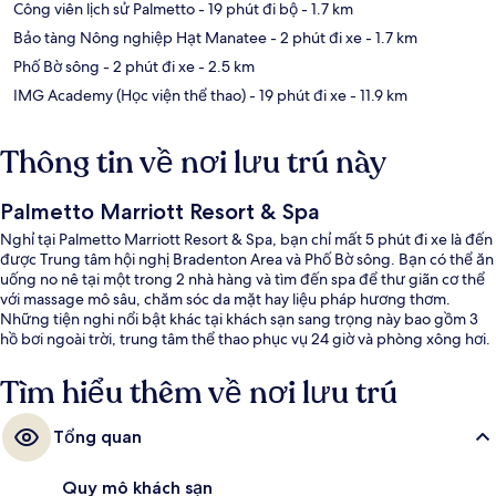
Công viên lịch sử Palmetto
- 19 phút đi bộ
- 1.7 km
Bảo tàng Nông nghiệp Hạt Manatee
- 2 phút đi xe
- 1.7 km
Phố Bờ sông
- 2 phút đi xe
- 2.5 km
IMG Academy (Học viện thể thao)
- 19 phút đi xe
- 11.9 km
Thông tin về nơi lưu trú này
Palmetto Marriott Resort & Spa
Nghỉ tại Palmetto Marriott Resort & Spa, bạn chỉ mất 5 phút đi xe là đến
được Trung tâm hội nghị Bradenton Area và Phố Bờ sông. Bạn có thể ăn
uống no nê tại một trong 2 nhà hàng và tìm đến spa để thư giãn cơ thể
với massage mô sâu, chăm sóc da mặt hay liệu pháp hương thơm.
Những tiện nghi nổi bật khác tại khách sạn sang trọng này bao gồm 3
hồ bơi ngoài trời, trung tâm thể thao phục vụ 24 giờ và phòng xông hơi.
Tìm hiểu thêm về nơi lưu trú
Tổng quan
Quy mô khách sạn