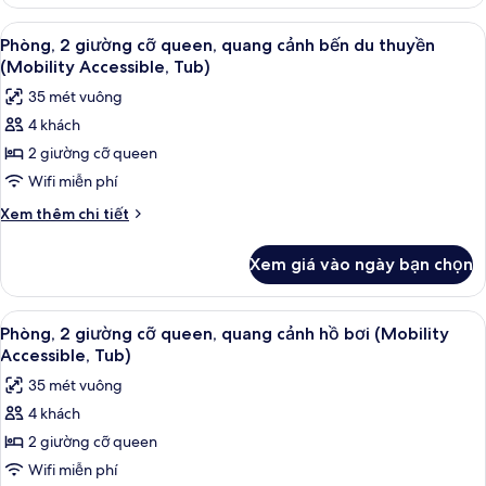
Phòng,
bến
2
Xem
Minibar, két bảo mật tại phòng, bàn
du
4
giường
Phòng, 2 giường cỡ queen, quang cảnh bến du thuyền
tất
thuyền
cỡ
(Mobility Accessible, Tub)
queen,
cả
35 mét vuông
quang
ảnh
cảnh
4 khách
Phòng,
bến
2 giường cỡ queen
2
du
thuyền
giường
Wifi miễn phí
cỡ
Chi
Xem thêm chi tiết
queen,
tiết
khác
quang
Xem giá vào ngày bạn chọn
của
cảnh
Phòng,
bến
2
Xem
Minibar, két bảo mật tại phòng, bàn
4
du
giường
Phòng, 2 giường cỡ queen, quang cảnh hồ bơi (Mobility
tất
cỡ
thuyền
Accessible, Tub)
queen,
cả
(Mobility
35 mét vuông
quang
ảnh
Accessible,
cảnh
4 khách
Phòng,
bến
Tub)
2 giường cỡ queen
2
du
thuyền
giường
Wifi miễn phí
(Mobility