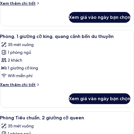
Chi
Xem thêm chi tiết
king
tiết
khác
Xem giá vào ngày bạn chọn
của
Phòng,
1
Xem
Minibar, két bảo mật tại phòng, bàn
13
giường
Phòng, 1 giường cỡ king, quang cảnh bến du thuyền
tất
cỡ
35 mét vuông
king
cả
1 phòng ngủ
ảnh
Phòng,
2 khách
1
1 giường cỡ king
giường
Wifi miễn phí
cỡ
Chi
Xem thêm chi tiết
king,
tiết
quang
khác
Xem giá vào ngày bạn chọn
của
cảnh
Phòng,
bến
1
Xem
Minibar, két bảo mật tại phòng, bàn
du
10
giường
Phòng Tiêu chuẩn, 2 giường cỡ queen
tất
thuyền
cỡ
35 mét vuông
king,
cả
quang
1 phòng ngủ