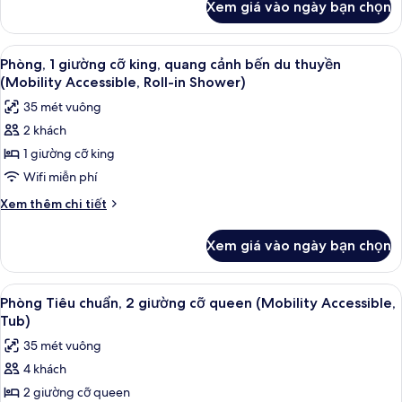
Xem giá vào ngày bạn chọn
của
(Hearing
Phòng,
Accessible)
1
Xem
Minibar, két bảo mật tại phòng, bàn
5
giường
Phòng, 1 giường cỡ king, quang cảnh bến du thuyền
tất
cỡ
(Mobility Accessible, Roll-in Shower)
king
cả
35 mét vuông
(Hearing
ảnh
Accessible)
2 khách
Phòng,
1 giường cỡ king
1
giường
Wifi miễn phí
cỡ
Chi
Xem thêm chi tiết
king,
tiết
khác
quang
Xem giá vào ngày bạn chọn
của
cảnh
Phòng,
bến
1
Xem
Minibar, két bảo mật tại phòng, bàn
4
du
giường
Phòng Tiêu chuẩn, 2 giường cỡ queen (Mobility Accessible,
tất
cỡ
thuyền
Tub)
king,
cả
(Mobility
35 mét vuông
quang
ảnh
Accessible,
cảnh
4 khách
Phòng
bến
Roll-
2 giường cỡ queen
Tiêu
du