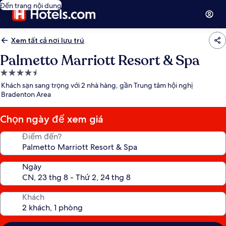
Đến trang nội dung
Xem tất cả nơi lưu trú
Palmetto Marriott Resort & Spa
Nơi
lưu
Khách sạn sang trọng với 2 nhà hàng, gần Trung tâm hội nghị
trú
Bradenton Area
4.5
sao
Chọn ngày để xem giá
Điểm đến?
Ngày
Khách