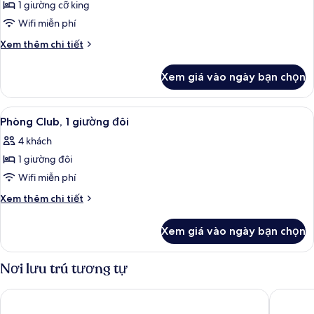
cỡ
1 giường cỡ king
ảnh
queen
Phòng
Wifi miễn phí
(Hearing
Club,
Accessible)
Chi
Xem thêm chi tiết
1
tiết
khác
giường
Xem giá vào ngày bạn chọn
của
cỡ
Phòng
king
Club,
Xem
Minibar, két bảo mật tại phòng, bàn
14
1
Phòng Club, 1 giường đôi
tất
giường
4 khách
cỡ
cả
king
1 giường đôi
ảnh
Phòng
Wifi miễn phí
Club,
Chi
Xem thêm chi tiết
1
tiết
khác
giường
Xem giá vào ngày bạn chọn
của
đôi
Phòng
Club,
Nơi lưu trú tương tự
1
giường
Compass Hotel by Margaritaville Anna Maria Sound
SpringHi
đôi