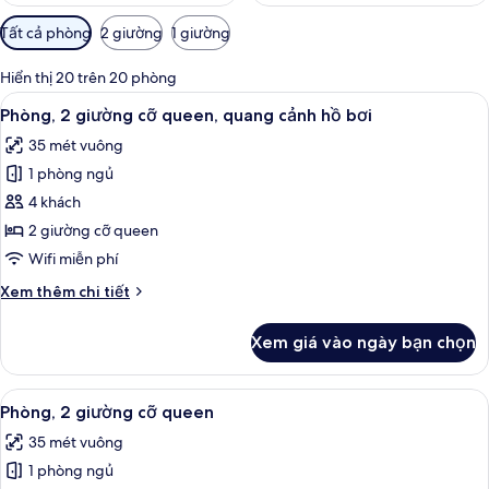
Bộ
Tất cả phòng
2 giường
1 giường
lọc
có
Hiển thị 20 trên 20 phòng
thể
Xem
Minibar, két bảo mật tại phòng, bàn
11
Phòng, 2 giường cỡ queen, quang cảnh hồ bơi
dùng
tất
để
35 mét vuông
cả
lọc
1 phòng ngủ
ảnh
tìm
Phòng,
4 khách
phòng
2
2 giường cỡ queen
giường
Wifi miễn phí
cỡ
Chi
Xem thêm chi tiết
queen,
tiết
quang
khác
Xem giá vào ngày bạn chọn
của
cảnh
Phòng,
hồ
2
Xem
Minibar, két bảo mật tại phòng, bàn
bơi
8
giường
Phòng, 2 giường cỡ queen
tất
cỡ
35 mét vuông
queen,
cả
quang
1 phòng ngủ
ảnh
cảnh