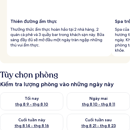
Thiên đường ẩm thực
Spa tr
Thưởng thức ẩm thực hoàn hảo tại 2 nhà hàng, 2
Spa của 
quán cà phê và 3 quầy bar trong khách sạn này. Bữa
hương th
sáng đầy đủ sẽ mở đầu một ngày tràn ngập những
ngày. Kh
thú vui ẩm thực.
phòng t
khỏe.
Tùy chọn phòng
Kiểm tra lượng phòng vào những ngày này
Kiểm tra lượng phòng tối nay từ thg 8 9 - thg 8 10
Kiểm tra lượng phòng ngày mai 
Tối nay
Ngày mai
thg 8 9 - thg 8 10
thg 8 10 - thg 8 11
Kiểm tra lượng phòng cuối tuần này từ thg 8 14 - thg 8 16
Kiểm tra lượng phòng cuối tuần
Cuối tuần này
Cuối tuần sau
thg 8 14 - thg 8 16
thg 8 21 - thg 8 23