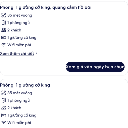
Tiêu
Xem
Minibar, két bảo mật tại phòng, bàn
12
chuẩn,
Phòng, 1 giường cỡ king, quang cảnh hồ bơi
tất
1
35 mét vuông
giường
cả
cỡ
1 phòng ngủ
ảnh
king
Phòng,
2 khách
1
1 giường cỡ king
giường
Wifi miễn phí
cỡ
Chi
Xem thêm chi tiết
king,
tiết
quang
khác
Xem giá vào ngày bạn chọn
của
cảnh
Phòng,
hồ
1
Xem
Minibar, két bảo mật tại phòng, bàn
bơi
11
giường
Phòng, 1 giường cỡ king
tất
cỡ
35 mét vuông
king,
cả
quang
1 phòng ngủ
ảnh
cảnh
Phòng,
2 khách
hồ
1
bơi
1 giường cỡ king
giường
Wifi miễn phí
cỡ