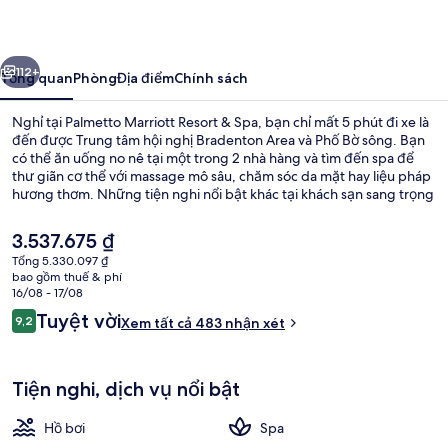
Resort
&
ước
Tiếp
Spa
112+
Tổng quan
Phòng
Địa điểm
Chính sách
Nghỉ tại Palmetto Marriott Resort & Spa, bạn chỉ mất 5 phút đi xe là
đến được Trung tâm hội nghị Bradenton Area và Phố Bờ sông. Bạn
có thể ăn uống no nê tại một trong 2 nhà hàng và tìm đến spa để
thư giãn cơ thể với massage mô sâu, chăm sóc da mặt hay liệu pháp
hương thơm. Những tiện nghi nổi bật khác tại khách sạn sang trọng
này bao gồm 3 hồ bơi ngoài trời, trung tâm thể thao phục vụ 24 giờ
và phòng xông hơi.
Giá
3.537.675 ₫
hiện
Tổng 5.330.097 ₫
tại
bao gồm thuế & phí
Nhà hàng
là
16/08 - 17/08
3.537.675 ₫
Nhận
Tuyệt vời
9,2
Xem tất cả 483 nhận xét
9,2 trên 10,
xét
Tiện nghi, dịch vụ nổi bật
Hồ bơi
Spa