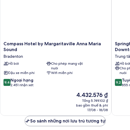
Compass
SpringHi
Compass Hotel by Margaritaville Anna Maria
Spring
Hotel
Suites
Sound
Downt
by
by
Bradenton
Trung t
Margaritaville
Marriott
Anna
Hồ bơi
Cho phép mang vật
Bradent
Hồ bơ
nuôi
Cho p
Maria
Downtow
Đậu xe miễn phí
Wifi miễn phí
nuôi
Sound
Trung
Bradenton
tâm
9.4
9.2
Ngoại hạng
Tuyệ
9,4
9,2
Bradent
trên
trên
2.451 nhận xét
855 
10,
10,
Giá
4.432.576 ₫
Ngoại
Tuyệt
hiện
hạng,
vời,
Tổng 5.749.102 ₫
tại
bao gồm thuế & phí
2.451
855
là
17/08 - 18/08
nhận
nhận
4.432.576 ₫
xét
xét
So sánh những nơi lưu trú tương tự