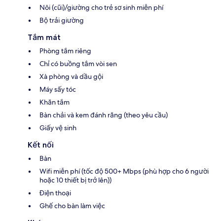
Nôi (cũi)/giường cho trẻ sơ sinh miễn phí
Bộ trải giường
Tắm mát
Phòng tắm riêng
Chỉ có buồng tắm vòi sen
Xà phòng và dầu gội
Máy sấy tóc
Khăn tắm
Bàn chải và kem đánh răng (theo yêu cầu)
Giấy vệ sinh
Kết nối
Bàn
Wifi miễn phí (tốc độ 500+ Mbps (phù hợp cho 6 người
hoặc 10 thiết bị trở lên))
Điện thoại
Ghế cho bàn làm việc