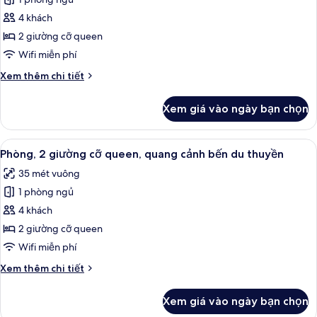
ảnh
cảnh
Phòng
4 khách
bến
Tiêu
du
2 giường cỡ queen
thuyền
chuẩn,
Wifi miễn phí
2
Chi
Xem thêm chi tiết
giường
tiết
cỡ
khác
Xem giá vào ngày bạn chọn
của
queen
Phòng
Tiêu
Xem
Minibar, két bảo mật tại phòng, bàn
10
chuẩn,
Phòng, 2 giường cỡ queen, quang cảnh bến du thuyền
tất
2
35 mét vuông
giường
cả
cỡ
1 phòng ngủ
ảnh
queen
Phòng,
4 khách
2
2 giường cỡ queen
giường
Wifi miễn phí
cỡ
Chi
Xem thêm chi tiết
queen,
tiết
quang
khác
Xem giá vào ngày bạn chọn
của
cảnh