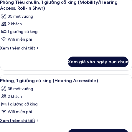
5
Accessible,
chuẩn,
Phòng Tiêu chuẩn, 1 giường cỡ king (Mobility/Hearing
tất
1
Tub)
Access, Roll-in Shwr)
giường
cả
35 mét vuông
cỡ
ảnh
king
2 khách
Phòng
(Mobility
1 giường cỡ king
Tiêu
Accessible,
Tub)
chuẩn,
Wifi miễn phí
1
Chi
Xem thêm chi tiết
giường
tiết
khác
cỡ
Xem giá vào ngày bạn chọn
của
king
Phòng
(Mobility/Hearing
Tiêu
Xem
Minibar, két bảo mật tại phòng, bàn
5
Access,
chuẩn,
Phòng, 1 giường cỡ king (Hearing Accessible)
tất
1
Roll-
35 mét vuông
giường
cả
in
cỡ
2 khách
ảnh
Shwr)
king
Phòng,
1 giường cỡ king
(Mobility/Hearing
1
Access,
Wifi miễn phí
Roll-
giường
Chi
Xem thêm chi tiết
in
cỡ
tiết
Shwr)
king
khác