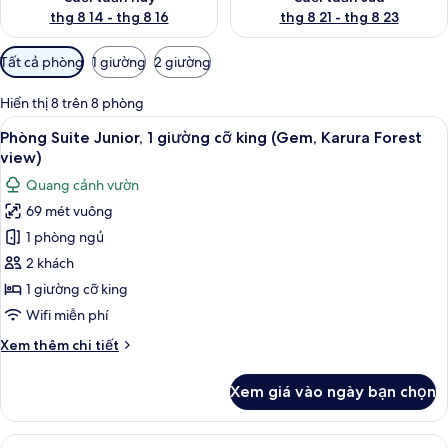
thg 8 14 - thg 8 16
thg 8 21 - thg 8 23
Bộ
Tất cả phòng
1 giường
2 giường
lọc
có
Hiển thị 8 trên 8 phòng
thể
Xem
Phòng Suite Junior, 1 giường cỡ king 
5
Phòng Suite Junior, 1 giường cỡ king (Gem, Karura Forest
dùng
tất
view)
để
cả
lọc
Quang cảnh vườn
ảnh
tìm
69 mét vuông
Phòng
phòng
1 phòng ngủ
Suite
Junior,
2 khách
1
1 giường cỡ king
giường
Wifi miễn phí
cỡ
Chi
Xem thêm chi tiết
king
tiết
(Gem,
khác
Xem giá vào ngày bạn chọn
của
Karura
Phòng
Forest
Suite
Xem
Phòng Superior, 1 giường cỡ king | Bộ