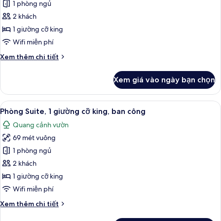
cỡ
1 phòng ngủ
ảnh
king
Phòng
2 khách
(Karura
Deluxe,
Forest
1 giường cỡ king
View)
1
Wifi miễn phí
giường
Chi
Xem thêm chi tiết
cỡ
tiết
king
khác
Xem giá vào ngày bạn chọn
của
Phòng
Deluxe,
Xem
Phòng Suite, 1 giường cỡ king, ban cô
11
1
Phòng Suite, 1 giường cỡ king, ban công
tất
giường
Quang cảnh vườn
cỡ
cả
king
69 mét vuông
ảnh
Phòng
1 phòng ngủ
Suite,
2 khách
1
1 giường cỡ king
giường
Wifi miễn phí
cỡ
Chi
Xem thêm chi tiết
king,
tiết
ban
khác