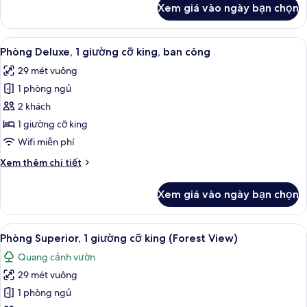
Xem giá vào ngày bạn chọn
công
của
Phòng
Suite,
Xem
Phòng Deluxe, 1 giường cỡ king, ban 
6
1
Phòng Deluxe, 1 giường cỡ king, ban công
tất
giường
29 mét vuông
cỡ
cả
king,
1 phòng ngủ
ảnh
ban
Phòng
2 khách
công
Deluxe,
1 giường cỡ king
1
Wifi miễn phí
giường
Chi
Xem thêm chi tiết
cỡ
tiết
king,
khác
Xem giá vào ngày bạn chọn
của
ban
Phòng
công
Deluxe,
Xem
Phòng Superior, 1 giường cỡ king (For
5
1
Phòng Superior, 1 giường cỡ king (Forest View)
tất
giường
Quang cảnh vườn
cỡ
cả
king,
29 mét vuông
ảnh
ban
Phòng
1 phòng ngủ
công