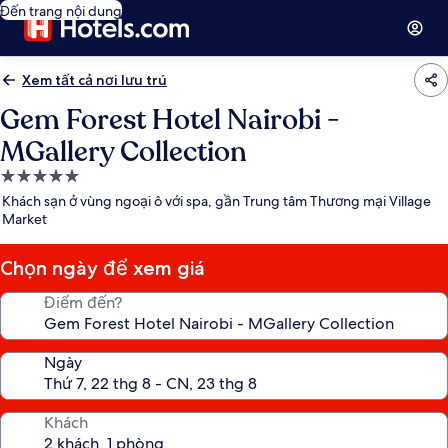
Đến trang nội dung
Xem tất cả nơi lưu trú
Gem Forest Hotel Nairobi -
MGallery Collection
Nơi
lưu
Khách sạn ở vùng ngoại ô với spa, gần Trung tâm Thương mại Village
trú
Market
5.0
sao
Chọn ngày để xem giá
Điểm đến?
Ngày
Khách