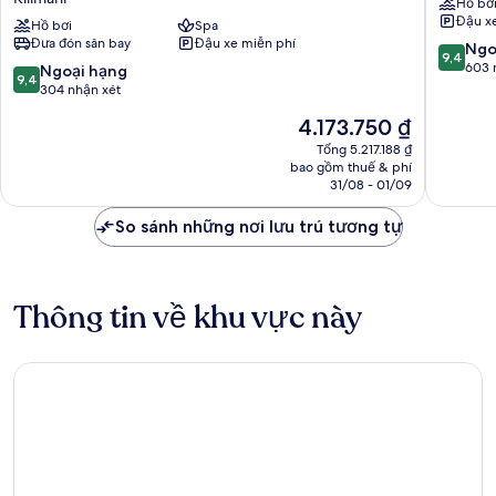
Hồ bơ
&
Westlan
Đậu x
Residence,
Hồ bơi
Spa
Đưa đón sân bay
Đậu xe miễn phí
Nairobi
9.4
Ngo
9,4
Arboretum
trên
603 
9.4
Ngoại hạng
9,4
Kilimani
10,
trên
304 nhận xét
Ngoại
10,
Giá
4.173.750 ₫
hạng,
Ngoại
hiện
603
hạng,
Tổng 5.217.188 ₫
tại
nhận
bao gồm thuế & phí
304
là
31/08 - 01/09
xét
nhận
4.173.750 ₫
xét
So sánh những nơi lưu trú tương tự
Thông tin về khu vực này