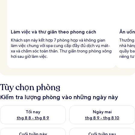
Làm việc và thư giãn theo phong cách
Ăn uốn
Khách sạn này kết hợp 7 phòng họp và không gian
Thưởng t
làm việc chung với spa cung cấp đầy đủ dịch vụ mát-
nhà hàng
xa và chăm sóc toàn thân. Thư giãn trong phòng xông
quầy bar
hơi sau giờ làm việc.
riêng t
Tùy chọn phòng
Kiểm tra lượng phòng vào những ngày này
Kiểm tra lượng phòng tối nay từ thg 8 8 - thg 8 9
Kiểm tra lượng phòng ngày mai
Tối nay
Ngày mai
thg 8 8 - thg 8 9
thg 8 9 - thg 8 10
Kiểm tra lượng phòng cuối tuần này từ thg 8 14 - thg 8 16
Kiểm tra lượng phòng cuối tuần
Cuối tuần này
Cuối tuần sau