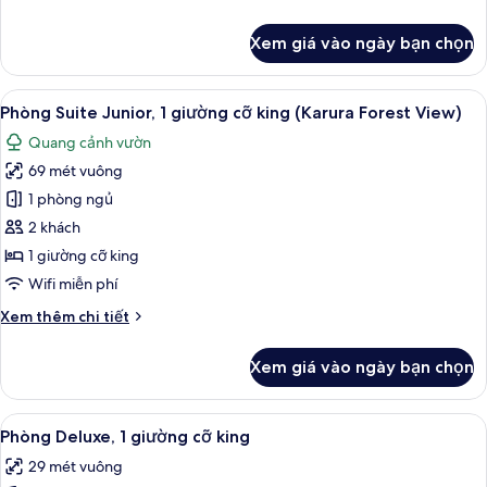
đơn
tiết
khác
Xem giá vào ngày bạn chọn
của
Phòng
Superior,
Xem
Phòng Suite Junior, 1 giường cỡ king
7
2
Phòng Suite Junior, 1 giường cỡ king (Karura Forest View)
tất
giường
Quang cảnh vườn
đơn
cả
69 mét vuông
ảnh
Phòng
1 phòng ngủ
Suite
2 khách
Junior,
1 giường cỡ king
1
Wifi miễn phí
giường
Chi
Xem thêm chi tiết
cỡ
tiết
king
khác
Xem giá vào ngày bạn chọn
(Karura
của
Phòng
Forest
Suite
Xem
Phòng Deluxe, 1 giường cỡ king | Bộ 
View)
9
Junior,
Phòng Deluxe, 1 giường cỡ king
tất
1
29 mét vuông
giường
cả