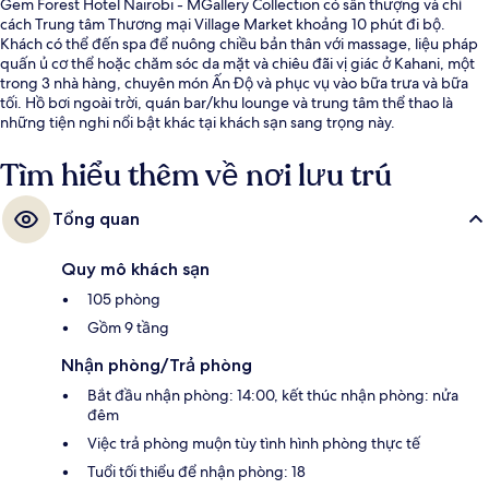
Gem Forest Hotel Nairobi - MGallery Collection có sân thượng và chỉ
cách Trung tâm Thương mại Village Market khoảng 10 phút đi bộ.
Khách có thể đến spa để nuông chiều bản thân với massage, liệu pháp
quấn ủ cơ thể hoặc chăm sóc da mặt và chiêu đãi vị giác ở Kahani, một
trong 3 nhà hàng, chuyên món Ấn Độ và phục vụ vào bữa trưa và bữa
tối. Hồ bơi ngoài trời, quán bar/khu lounge và trung tâm thể thao là
những tiện nghi nổi bật khác tại khách sạn sang trọng này.
Tìm hiểu thêm về nơi lưu trú
Tổng quan
Quy mô khách sạn
105 phòng
Gồm 9 tầng
Nhận phòng/Trả phòng
Bắt đầu nhận phòng: 14:00, kết thúc nhận phòng: nửa
đêm
Việc trả phòng muộn tùy tình hình phòng thực tế
Tuổi tối thiểu để nhận phòng: 18