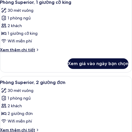
view)
10
Junior,
Phòng Superior, 1 giường cỡ king
tất
1
30 mét vuông
giường
cả
cỡ
1 phòng ngủ
ảnh
king
Phòng
2 khách
(Gem,
Superior,
Karura
1 giường cỡ king
Forest
1
Wifi miễn phí
view)
giường
Chi
Xem thêm chi tiết
cỡ
tiết
king
khác
Xem giá vào ngày bạn chọn
của
Phòng
Superior,
Xem
Phòng Superior, 2 giường đơn | Bộ đồ
9
1
Phòng Superior, 2 giường đơn
tất
giường
30 mét vuông
cỡ
cả
king
1 phòng ngủ
ảnh
Phòng
2 khách
Superior,
2 giường đơn
2
Wifi miễn phí
giường
Chi
Xem thêm chi tiết