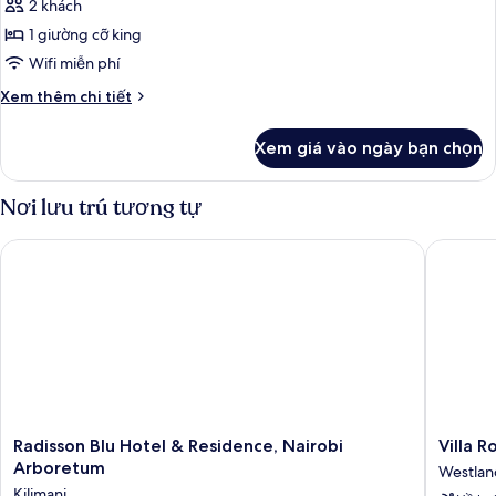
Superior,
2 khách
1
1 giường cỡ king
giường
Wifi miễn phí
cỡ
Chi
Xem thêm chi tiết
king
tiết
(Forest
khác
Xem giá vào ngày bạn chọn
View)
của
Phòng
Superior,
Nơi lưu trú tương tự
1
giường
Radisson Blu Hotel & Residence, Nairobi Arboretum
Villa Ro
cỡ
king
(Forest
View)
Radisson
Villa
Radisson Blu Hotel & Residence, Nairobi
Villa 
Blu
Rosa
Arboretum
Westlan
Hotel
Kempins
Kilimani