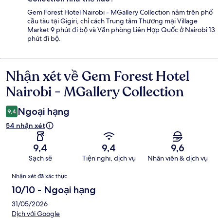
Gem Forest Hotel Nairobi - MGallery Collection nằm trên phố
cầu tàu tại Gigiri, chỉ cách Trung tâm Thương mại Village
Market 9 phút đi bộ và Văn phòng Liên Hợp Quốc ở Nairobi 13
phút đi bộ.
Nhận xét về Gem Forest Hotel
Nhận
xét
Nairobi - MGallery Collection
Ngoại hạng
9,4
54 nhận xét
9,4
9,4
9,6
Sạch sẽ
Tiện nghi, dịch vụ
Nhân viên & dịch vụ
Nhận
Nhận xét đã xác thực
xét
10/10 - Ngoại hạng
31/05/2026
Dịch với Google