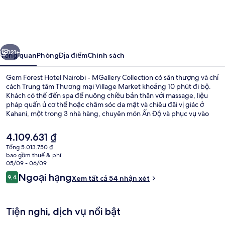
Forest
Hotel
Nairobi
ước
Tiếp
-
121+
Tổng quan
Phòng
Địa điểm
Chính sách
MGallery
Gem Forest Hotel Nairobi - MGallery Collection có sân thượng và chỉ
Collection
cách Trung tâm Thương mại Village Market khoảng 10 phút đi bộ.
Khách có thể đến spa để nuông chiều bản thân với massage, liệu
pháp quấn ủ cơ thể hoặc chăm sóc da mặt và chiêu đãi vị giác ở
Kahani, một trong 3 nhà hàng, chuyên món Ấn Độ và phục vụ vào
bữa trưa và bữa tối. Hồ bơi ngoài trời, quán bar/khu lounge và trung
tâm thể thao là những tiện nghi nổi bật khác tại khách sạn sang
Giá
4.109.631 ₫
trọng này.
hiện
Tổng 5.013.750 ₫
tại
bao gồm thuế & phí
Ngoại thất
là
05/09 - 06/09
4.109.631 ₫
Nhận
Ngoại hạng
9,4
Xem tất cả 54 nhận xét
9,4 trên 10,
xét
Tiện nghi, dịch vụ nổi bật