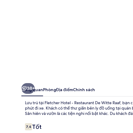
-
Restaurant
De
Witte
Raaf
38+
Tổng quan
Phòng
Địa điểm
Chính sách
Lưu trú tại Fletcher Hotel - Restaurant De Witte Raaf, bạ
phút đi xe. Khách có thể thư giãn bên ly đồ uống tại quá
Sân hiên và vườn là các tiện nghi nổi bật khác. Du khách đá
Nhận
Tốt
7,4
7,4 trên 10,
xét