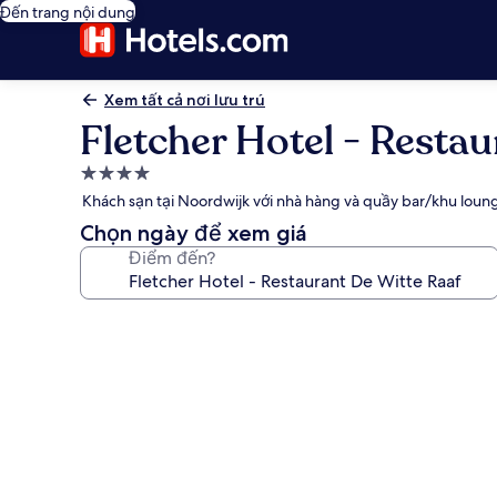
Đến trang nội dung
Xem tất cả nơi lưu trú
Fletcher Hotel - Resta
Nơi
lưu
Khách sạn tại Noordwijk với nhà hàng và quầy bar/khu loun
trú
Chọn ngày để xem giá
4.0
Điểm đến?
sao
Thư
viện
ảnh
về
Fletcher
Hotel