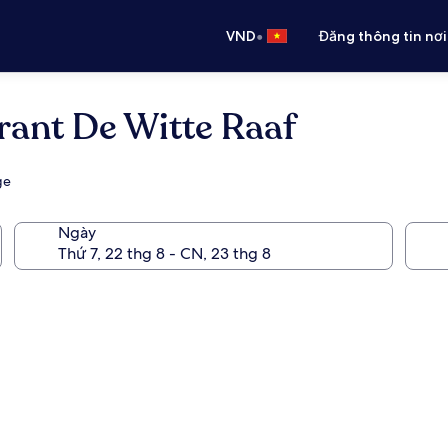
•
VND
Đăng thông tin nơi
urant De Witte Raaf
ge
Ngày