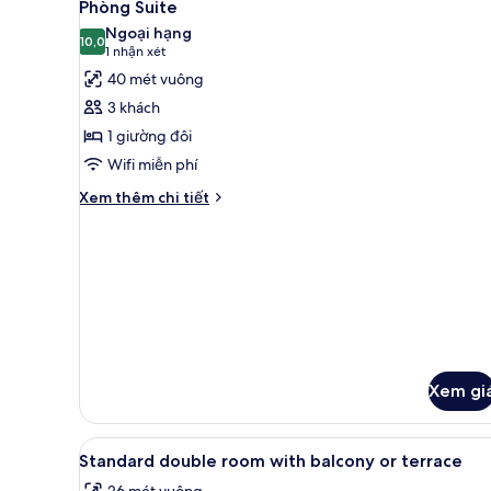
3
(Small,
Phòng Suite
tất
with
Ngoại hạng
Shower)
cả
10,0
10,0 trên 10
(1
1 nhận xét
ảnh
nhận
40 mét vuông
Phòng
xét)
3 khách
Suite
1 giường đôi
Wifi miễn phí
Chi
Xem thêm chi tiết
tiết
khác
của
Phòng
Suite
Xem gi
Xem
Bàn, bàn ủi/dụng cụ ủi quần áo
4
Standard double room with balcony or terrace
tất