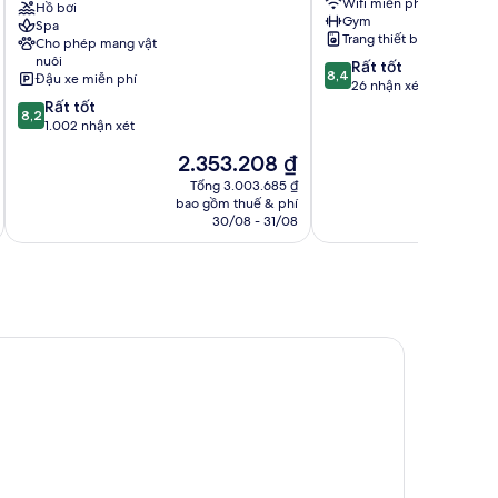
Wifi miễn phí
Leeuwenhorst
Hồ bơi
Zee
Gym
Spa
Noordwijkerhout
Trang thiết bị giặt ủi
Cho phép mang vật
nuôi
8.4
Rất tốt
8,4
Đậu xe miễn phí
trên
26 nhận xét
8.2
10,
Rất tốt
8,2
trên
Rất
1.002 nhận xét
10,
tốt,
Giá
G
2.353.208 ₫
2
Rất
26
hiện
h
tốt,
nhận
Tổng 3.003.685 ₫
tại
tạ
bao gồm thuế & phí
ba
1.002
xét
là
là
30/08 - 31/08
nhận
2.353.208 ₫
2
xét