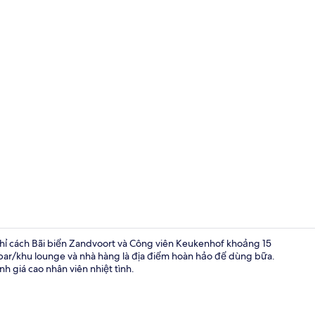
Khu tổ chức 
n chỉ cách Bãi biển Zandvoort và Công viên Keukenhof khoảng 15
n bar/khu lounge và nhà hàng là địa điểm hoàn hảo để dùng bữa.
nh giá cao nhân viên nhiệt tình.
Hiên