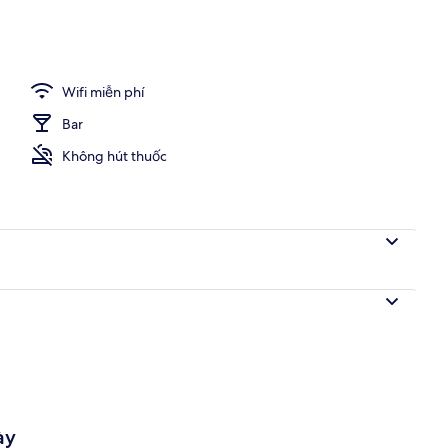
lưu trú
Wifi miễn phí
Bar
Không hút thuốc
ày