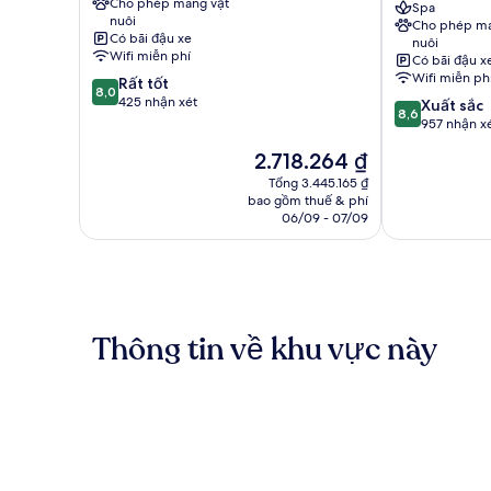
Cho phép mang vật
Noordwijk
Hotel
Spa
nuôi
Cho phép ma
aan
Noordwijk
Có bãi đậu xe
nuôi
Zee
Noordwijk
Wifi miễn phí
Có bãi đậu x
aan
Wifi miễn ph
8.0
Rất tốt
Zee
8,0
trên
425 nhận xét
8.6
Xuất sắc
8,6
10,
trên
957 nhận x
Rất
10,
Giá
2.718.264 ₫
tốt,
Xuất
hiện
425
sắc,
Tổng 3.445.165 ₫
tại
nhận
bao gồm thuế & phí
957
là
06/09 - 07/09
xét
nhận
2.718.264 ₫
xét
Thông tin về khu vực này