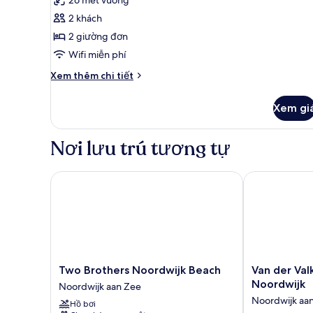
26 mét vuông
cả
2 khách
ảnh
Standard
2 giường đơn
double
Wifi miễn phí
room
Chi
Xem thêm chi tiết
with
tiết
balcony
khác
Xem gi
của
or
Standard
terrace
double
Nơi lưu trú tương tự
room
with
balcony
Two Brothers Noordwijk Beach
Van der Valk 
or
terrace
Two
Van
Two Brothers Noordwijk Beach
Van der Val
Brothers
der
Noordwijk
Noordwijk aan Zee
Noordwijk
Valk
Noordwijk aa
Hồ bơi
Beach
Palace