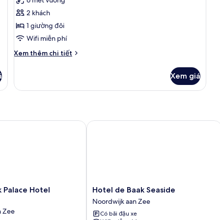
6 mét vuông
cả
2 khách
ảnh
Small
1 giường đôi
double
Wifi miễn phí
room
Chi
Xem thêm chi tiết
with
tiết
shower
khác
á
Xem giá
của
Small
double
room
with
shower
Palace Hotel Noordwijk
Hotel de Baak Seaside
Hotel
k Palace Hotel
Hotel de Baak Seaside
de
Noordwijk aan Zee
Baak
n Zee
Có bãi đậu xe
Seaside