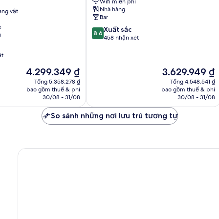
Wifi miễn phí
Noordwijk
Nhà hàng
ng vật
aan
Bar
Zee
e
8.6
Xuất sắc
8,6
í
trên
458 nhận xét
10,
Xuất
ét
sắc,
Giá
Giá
4.299.349 ₫
3.629.949 ₫
458
hiện
hiện
nhận
Tổng 5.358.278 ₫
Tổng 4.548.541 ₫
tại
tại
bao gồm thuế & phí
bao gồm thuế & phí
xét
là
là
30/08 - 31/08
30/08 - 31/08
4.299.349 ₫
3.629.949 ₫
So sánh những nơi lưu trú tương tự