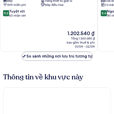
Bếp
Trang thiết bị giặt ủi
Đưa đó
Quận
-
Wifi miễn phí
Máy điều hòa
Có bãi
Bình
ANGIA
Thạnh
Hospital
9.2
9.4
Tuyệt vời
Ngo
9,2
9,4
Quận
trên
trên
63 nhận xét
181 n
Bình
10,
10,
Thạnh
Tuyệt
Ngoại
vời,
hạng,
Giá
1.202.540 ₫
63
181
hiện
nhận
nhận
Tổng 1.363.680 ₫
tại
bao gồm thuế & phí
xét
xét
là
01/09 - 02/09
1.202.540 ₫
So sánh những nơi lưu trú tương tự
Thông tin về khu vực này