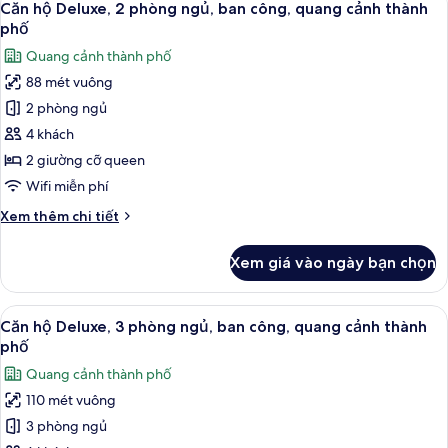
thành
35
Deluxe,
Căn hộ Deluxe, 2 phòng ngủ, ban công, quang cảnh thành
tất
phố
1
phố
phòng
cả
Quang cảnh thành phố
ngủ,
ảnh
ban
88 mét vuông
Căn
công,
2 phòng ngủ
hộ
quang
cảnh
Deluxe,
4 khách
thành
2
2 giường cỡ queen
phố
phòng
Wifi miễn phí
ngủ,
Chi
Xem thêm chi tiết
ban
tiết
công,
khác
Xem giá vào ngày bạn chọn
của
quang
Căn
cảnh
hộ
Xem
Căn hộ Deluxe, 3 phòng ngủ, ban cô
thành
31
Deluxe,
Căn hộ Deluxe, 3 phòng ngủ, ban công, quang cảnh thành
tất
phố
2
phố
phòng
cả
Quang cảnh thành phố
ngủ,
ảnh
ban
110 mét vuông
Căn
công,
3 phòng ngủ
hộ
quang