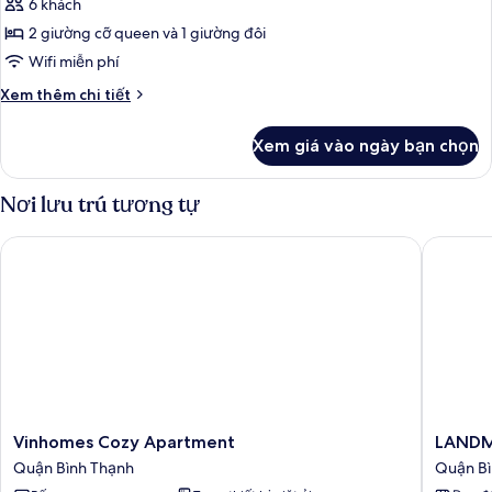
cảnh
Deluxe,
6 khách
thành
3
2 giường cỡ queen và 1 giường đôi
phố
phòng
Wifi miễn phí
ngủ,
Chi
Xem thêm chi tiết
ban
tiết
công,
khác
Xem giá vào ngày bạn chọn
của
quang
Căn
cảnh
hộ
Nơi lưu trú tương tự
thành
Deluxe,
phố
3
Vinhomes Cozy Apartment
LANDMARK
phòng
ngủ,
ban
công,
quang
cảnh
thành
phố
Vinhomes
LANDM
Vinhomes Cozy Apartment
LANDMA
Cozy
81
Quận Bình Thạnh
Quận Bi
Apartment
Residen