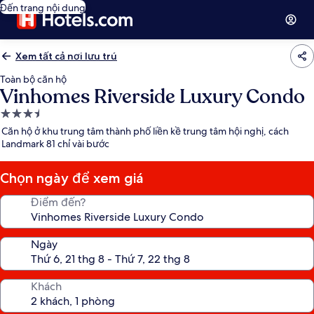
Đến trang nội dung
Xem tất cả nơi lưu trú
Toàn bộ căn hộ
Vinhomes Riverside Luxury Condo
Nơi
lưu
Căn hộ ở khu trung tâm thành phố liền kề trung tâm hội nghị, cách
trú
Landmark 81 chỉ vài bước
3.5
sao
Chọn ngày để xem giá
Điểm đến?
Ngày
Khách