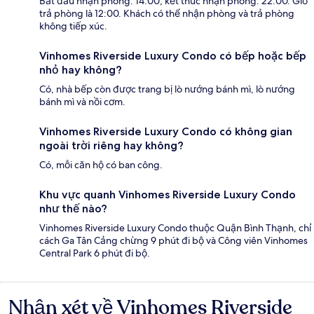
Bắt đầu nhận phòng: 14:00; kết thúc nhận phòng: 22:00. Giờ
trả phòng là 12:00. Khách có thể nhận phòng và trả phòng
không tiếp xúc.
Vinhomes Riverside Luxury Condo có bếp hoặc bếp
nhỏ hay không?
Có, nhà bếp còn được trang bị lò nướng bánh mì, lò nướng
bánh mì và nồi cơm.
Vinhomes Riverside Luxury Condo có không gian
ngoài trời riêng hay không?
Có, mỗi căn hộ có ban công.
Khu vực quanh Vinhomes Riverside Luxury Condo
như thế nào?
Vinhomes Riverside Luxury Condo thuộc Quận Bình Thạnh, chỉ
cách Ga Tân Cảng chừng 9 phút đi bộ và Công viên Vinhomes
Central Park 6 phút đi bộ.
Nhận xét về Vinhomes Riverside
Nhận