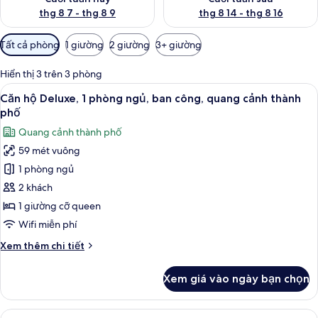
thg 8 7 - thg 8 9
thg 8 14 - thg 8 16
Bộ
Tất cả phòng
1 giường
2 giường
3+ giường
lọc
có
Hiển thị 3 trên 3 phòng
thể
Xem
Căn hộ Deluxe, 1 phòng ngủ, ban cô
8
Căn hộ Deluxe, 1 phòng ngủ, ban công, quang cảnh thành
dùng
tất
phố
để
cả
lọc
Quang cảnh thành phố
ảnh
tìm
59 mét vuông
Căn
phòng
1 phòng ngủ
hộ
Deluxe,
2 khách
1
1 giường cỡ queen
phòng
Wifi miễn phí
ngủ,
Chi
Xem thêm chi tiết
ban
tiết
công,
khác
Xem giá vào ngày bạn chọn
của
quang
Căn
cảnh
hộ
Xem
Căn hộ Deluxe, 2 phòng ngủ, ban công