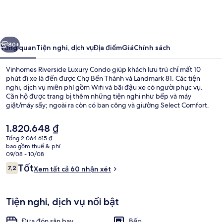
Riverside
Luxury
Condo
ước
Tiếp
80+
Tổng quan
Tiện nghi, dịch vụ
Địa điểm
Giá
Chính sách
Vinhomes Riverside Luxury Condo giúp khách lưu trú chỉ mất 10
phút đi xe là đến được Chợ Bến Thành và Landmark 81. Các tiện
nghi, dịch vụ miễn phí gồm Wifi và bãi đậu xe có người phục vụ.
Căn hộ được trang bị thêm những tiện nghi như bếp và máy
giặt/máy sấy; ngoài ra còn có ban công và giường Select Comfort.
Du khách đánh giá cao nhân viên nhiệt tình. Từ nơi lưu trú đến dịch
vụ giao thông công cộng chỉ mất một quãng đi bộ ngắn: cách Ga
Giá
1.820.648 ₫
Tân Cảng 9 phút.
hiện
Tổng 2.064.615 ₫
tại
bao gồm thuế & phí
Nội thất
là
09/08 - 10/08
1.820.648 ₫
Nhận
Tốt
7,2
Xem tất cả 60 nhận xét
7,2 trên 10,
xét
Tiện nghi, dịch vụ nổi bật
Đưa đón sân bay
Bếp