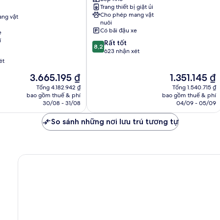
Blois
Trang thiết bị giặt ủi
Cho phép mang vật
ng vật
nuôi
Có bãi đậu xe
e
í
8.2
Rất tốt
8,2
trên
623 nhận xét
10,
ét
Rất
Giá
Giá
3.665.195 ₫
1.351.145 ₫
tốt,
hiện
hiện
623
Tổng 4.182.942 ₫
Tổng 1.540.715 ₫
tại
tại
nhận
bao gồm thuế & phí
bao gồm thuế & phí
là
là
30/08 - 31/08
04/09 - 05/09
xét
3.665.195 ₫
1.351.145 ₫
So sánh những nơi lưu trú tương tự