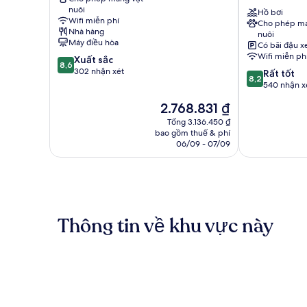
Chateau
Val
nuôi
Blois
de
Hồ bơi
Wifi miễn phí
Cho phép ma
Loire
Nhà hàng
nuôi
Hotel
Máy điều hòa
Có bãi đậu x
Blois
Wifi miễn ph
8.6
Xuất sắc
8,6
trên
302 nhận xét
8.2
Rất tốt
8,2
10,
trên
540 nhận x
Xuất
10,
Giá
2.768.831 ₫
sắc,
Rất
hiện
302
tốt,
Tổng 3.136.450 ₫
tại
nhận
bao gồm thuế & phí
540
là
06/09 - 07/09
xét
nhận
2.768.831 ₫
xét
Thông tin về khu vực này