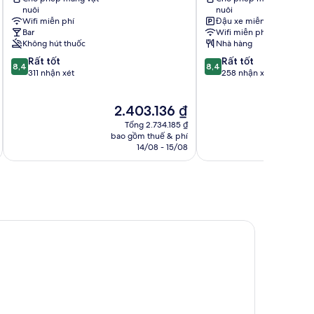
Bretagne
nuôi
nuôi
Blois
Wifi miễn phí
Đậu xe miễn phí
Blois
Bar
Wifi miễn phí
Không hút thuốc
Nhà hàng
8.4
8.4
Rất tốt
Rất tốt
8,4
8,4
trên
trên
311 nhận xét
258 nhận xét
10,
10,
Rất
Rất
Giá
G
2.403.136 ₫
tốt,
tốt,
hiện
h
311
258
Tổng 2.734.185 ₫
tại
t
nhận
nhận
bao gồm thuế & phí
ba
là
là
14/08 - 15/08
xét
xét
2.403.136 ₫
1