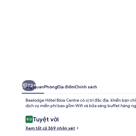
Blois
Centre
72+
Tổng quan
Phòng
Địa điểm
Chính sách
Beelodge Hôtel Blois Centre có vị trí đắc địa, khiến bạn ch
dịch vụ miễn phí bao gồm Wifi và bữa sáng buffet hàng ng
Nhận
Tuyệt vời
9,0
9,0 trên 10,
xét
Xem tất cả 369 nhận xét