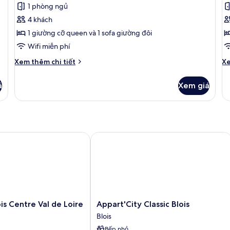
ảnh
ả
nhận
1 phòng ngủ
Phòng
P
xét)
4 khách
dành
d
1 giường cỡ queen và 1 sofa giường đôi
cho
c
Wifi miễn phí
gia
g
đình
đ
Chi
Ch
Xem thêm chi tiết
Xe
tiết
tiê
khác
kh
á
Xem giá
của
củ
Phòng
P
dành
d
cho
ch
gia
gi
đình
đì
 Centre Val de Loire Hotel
Appart'City Classic Blois
Appart'City
is Centre Val de Loire
Appart'City Classic Blois
Classic
Blois
Blois
Bếp nhỏ