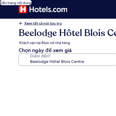
Đến trang nội dung
Xem tất cả nơi lưu trú
Beelodge Hôtel Blois C
Khách sạn tại Blois với nhà hàng
Chọn ngày để xem giá
Điểm đến?
Thư
viện
ảnh
về
Beelodge
Hôtel