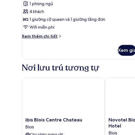
ảnh
nhận
1 phòng ngủ
Phòng
xét)
4 khách
dành
1 giường cỡ queen và 1 giường tầng đơn
cho
Wifi miễn phí
gia
đình
Chi
Xem thêm chi tiết
tiết
khác
Xem gi
của
Phòng
dành
Nơi lưu trú tương tự
cho
gia
đình
ibis Blois Centre Chateau
Novotel Blois
ibis
Novotel
ibis Blois Centre Chateau
Novotel Blo
Blois
Blois
Hotel
Blois
Centre
Centre
Blois
Cho phép mang vật