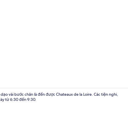
Phòng Deluxe
ỉ dạo vài bước chân là đến được Chateaux de la Loire. Các tiện nghi,
ày từ 6:30 đến 9:30.
Phòng dành c