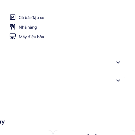
lưu trú
Có bãi đậu xe
Nhà hàng
Máy điều hòa
ày
g phòng ngày mai từ thg 8 9 - thg 8 10
Kiểm tra lượng phòng cuối tuần này từ