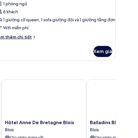
nh
nhận
1 phòng ngủ
hòng
xét)
6 khách
ành
1 giường cỡ queen, 1 sofa giường đôi và 1 giường tầng đơn
ho
Wifi miễn phí
ia
ình
i
m thêm chi tiết
́t
ác
Xem giá
a
hòng
ành
o
a
nh
Hôtel Anne De Bretagne Blois
Balladins Blois
Hôtel
Balladins
Hôtel Anne De Bretagne Blois
Balladins Blois
Anne
Blois
Blois
Blois
De
Blois
Cho phép mang vật
Cho phép mang vật