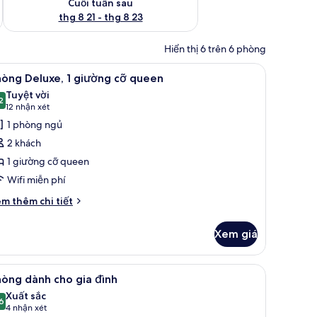
Cuối tuần sau
thg 8 21 - thg 8 23
Hiển thị 6 trên 6 phòng
aptop, màn/rèm cản sáng
em
Phòng Deluxe, 1 giường cỡ queen | Bàn, khu 
19
òng Deluxe, 1 giường cỡ queen
ất
Tuyệt vời
ả
2
9,2 trên 10
(12
12 nhận xét
nh
nhận
1 phòng ngủ
hòng
xét)
2 khách
eluxe,
1 giường cỡ queen
Wifi miễn phí
iường
ỡ
i
m thêm chi tiết
́t
ueen
ác
Xem giá
a
hòng
luxe,
ực làm việc phù hợp cho laptop, màn/rèm cản sáng
em
Phòng dành cho gia đình | Bàn, khu vực làm 
13
òng dành cho gia đình
ất
ường
Xuất sắc
ả
6
8,6 trên 10
(4
4 nhận xét
ueen