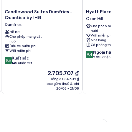
Candlewood
Hyatt
Candlewood Suites Dumfries -
Hyatt Place Nationa
Suites
Place
Quantico by IHG
Oxon Hill
Dumfries
National
Dumfries
Cho phép mang vật
-
Harbor
nuôi
Quantico
Hồ bơi
Oxon
Wifi miễn phí
Cho phép mang vật
by
Hill
Nhà hàng
nuôi
IHG
Có phòng thông nhau
Đậu xe miễn phí
Dumfries
Wifi miễn phí
9.4
Ngoại hạng
9,4
trên
2.351 nhận xét
8.6
Xuất sắc
8,6
10,
trên
145 nhận xét
Ngoại
10,
Giá
G
2.705.707 ₫
3
hạng,
Xuất
hiện
h
2.351
sắc,
Tổng 3.084.509 ₫
tại
tạ
nhận
bao gồm thuế & phí
ba
145
là
là
20/08 - 21/08
xét
nhận
2.705.707 ₫
3
xét