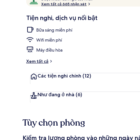
ư
Xem tất cả 665 nhận xét
10,
ợ
Được
c
Tiện nghi, dịch vụ nổi bật
khách
Bao gồm bữa
yêu
k
Bữa sáng miễn phí
thích
h
á
Wifi miễn phí
c
h
Máy điều hòa
đ
Xem tất cả
á
n
Các tiện nghi chính
(12)
h
g
i
Như đang ở nhà
(6)
á
c
a
Tùy chọn phòng
o
n
Kiểm tra lượng phòng vào những ngày n
h