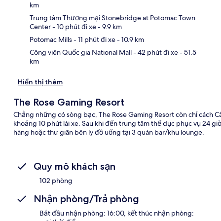
km
Bản
Trung tâm Thương mại Stonebridge at Potomac Town
Center
- 10 phút đi xe
- 9.9 km
Potomac Mills
- 11 phút đi xe
- 10.9 km
Công viên Quốc gia National Mall
- 42 phút đi xe
- 51.5
km
Hiển thị thêm
The Rose Gaming Resort
Chẳng những có sòng bạc, The Rose Gaming Resort còn chỉ cách Că
khoảng 10 phút lái xe. Sau khi đến trung tâm thể dục phục vụ 24 gi
hàng hoặc thư giãn bên ly đồ uống tại 3 quán bar/khu lounge.
Quy mô khách sạn
102 phòng
Nhận phòng/Trả phòng
Bắt đầu nhận phòng: 16:00, kết thúc nhận phòng: