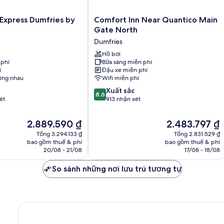
Comfort
 Express Dumfries by
Comfort Inn Near Quantico Main
Inn
Gate North
Near
Dumfries
Quantico
Main
Hồ bơi
 phí
Bữa sáng miễn phí
Gate
í
Đậu xe miễn phí
North
ông nhau
Wifi miễn phí
Dumfries
8.6
Xuất sắc
8,6
trên
ét
913 nhận xét
10,
Xuất
Giá
Giá
2.889.590 ₫
2.483.797 ₫
sắc,
hiện
hiện
Tổng 3.294.133 ₫
Tổng 2.831.529 ₫
913
tại
tại
bao gồm thuế & phí
bao gồm thuế & phí
nhận
là
là
20/08 - 21/08
17/08 - 18/08
xét
2.889.590 ₫
2.483.797 ₫
So sánh những nơi lưu trú tương tự