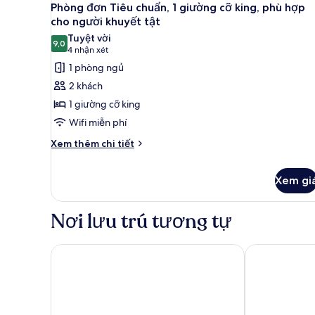
6
Tiêu
Phòng đơn Tiêu chuẩn, 1 giường cỡ king, phù hợp
tất
chuẩn,
cho người khuyết tật
2
cả
Tuyệt vời
giường
9,0
ảnh
9,0 trên 10
(4
4 nhận xét
cỡ
Phòng
nhận
1 phòng ngủ
queen
đơn
xét)
2 khách
Tiêu
1 giường cỡ king
chuẩn,
Wifi miễn phí
1
Chi
giường
Xem thêm chi tiết
tiết
cỡ
khác
king,
Xem gi
của
phù
Phòng
đơn
hợp
Nơi lưu trú tương tự
Tiêu
cho
chuẩn,
người
1
Hampton Inn Dumfries/Quantico
Holiday Inn E
khuyết
giường
cỡ
tật
king,
phù
hợp