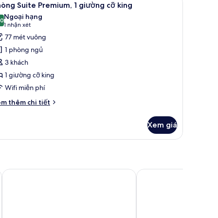
4
òng Suite Premium, 1 giường cỡ king
ất
Ngoại hạng
ường
ả
,0
10,0 trên 10
(1
1 nhận xét
nh
ng
nhận
77 mét vuông
hòng
xét)
1 phòng ngủ
uite
3 khách
remium,
1 giường cỡ king
Wifi miễn phí
iường
ỡ
i
m thêm chi tiết
ing
́t
ác
Xem giá
a
hòng
ite
emium,
ường
e North
Candlewood Suites Dumfries - Quantico by IHG
Hyatt Place National H
ng