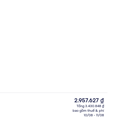
Phòng Suite Premium, 1 giường cỡ king
i lưu trú
Giá
2.957.627 ₫
hiện
Tổng 3.430.848 ₫
tại
bao gồm thuế & phí
Phòng Suite Premium, 1 giường cỡ king
là
10/08 - 11/08
2.957.627 ₫