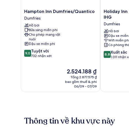
cho
người
Hampton
Holiday
Hampton Inn Dumfries/Quantico
Holiday Inn
khuyết
Inn
Inn
IHG
tật
Dumfries
Dumfries/Quantico
Express
Dumfries
Hồ bơi
Dumfries
Dumfries
Bữa sáng miễn phí
by
Hồ bơi
Cho phép mang vật
Đậu xe miễn
IHG
nuôi
Wifi miễn ph
Dumfries
Đậu xe miễn phí
Có phòng th
9.0
Tuyệt vời
8.8
Xuất sắc
9,0
8,8
trên
732 nhận xét
trên
1.011 nhận x
10,
10,
Tuyệt
Xuất
Giá
2.524.188 ₫
vời,
sắc,
hiện
732
Tổng 2.877.575 ₫
1.011
tại
nhận
bao gồm thuế & phí
nhận
là
06/09 - 07/09
xét
xét
2.524.188 ₫
Thông tin về khu vực này