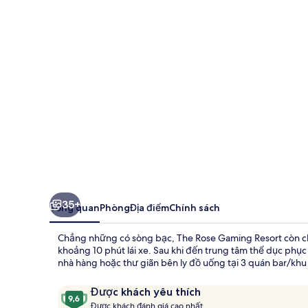
Gaming
Resort
35+
Tổng quan
Phòng
Địa điểm
Chính sách
Chẳng những có sòng bạc, The Rose Gaming Resort còn ch
khoảng 10 phút lái xe. Sau khi đến trung tâm thể dục phục
nhà hàng hoặc thư giãn bên ly đồ uống tại 3 quán bar/khu
Nhận
9,6
Được khách yêu thích
xét
Đ
trên
Được khách đánh giá cao nhất