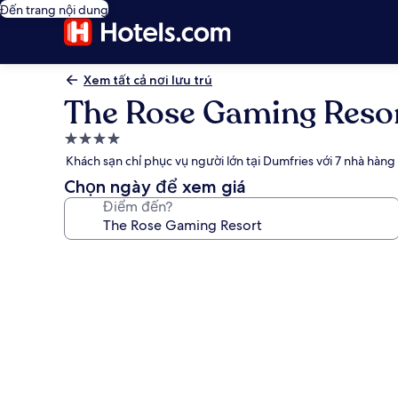
Đến trang nội dung
Xem tất cả nơi lưu trú
The Rose Gaming Reso
Nơi
lưu
Khách sạn chỉ phục vụ người lớn tại Dumfries với 7 nhà hàn
trú
Chọn ngày để xem giá
4.0
Điểm đến?
sao
Thư
viện
ảnh
về
The
Rose