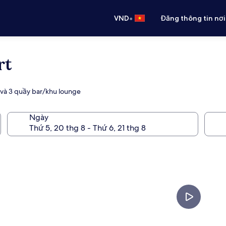
•
VND
Đăng thông tin nơi
rt
g và 3 quầy bar/khu lounge
Ngày