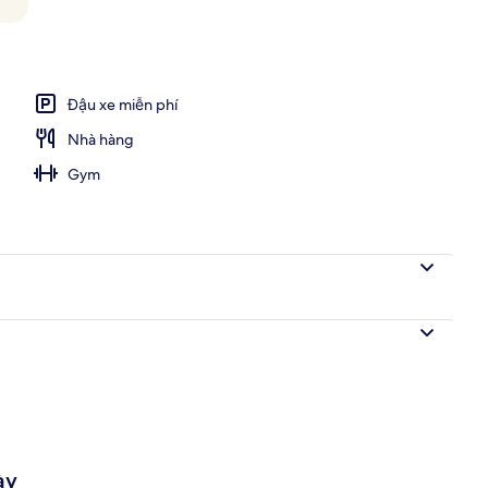
 sáng kiểu Âu hàng ngày
Đậu xe miễn phí
Nhà hàng
Gym
ày