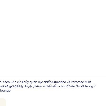
Video của nơ
ỉ cách Căn cứ Thủy quân Lục chiến Quantico và Potomac Mills
 vụ 24 giờ để tập luyện, bạn có thể kiếm chút đồ ăn ở một trong 7
 lounge.
Khu sảnh