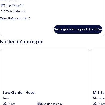
ảnh
Standard
1 giường đôi
Room
Wifi miễn phí
Chi
Xem thêm chi tiết
tiết
khác
Xem giá vào ngày bạn chọn
của
Standard
Room
Nơi lưu trú tương tự
Lara Garden Hotel
Mrt Suite
Lara
Mrt
Lara Garden Hotel
Mrt Su
Garden
Suites
Lara
Muratp
Hotel
Lara
Hồ bơi
Đưa đón sân bay
Hồ bơ
Lara
Muratpa