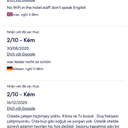
No WiFi in the hotel staff don't speak English
max, nghỉ 3 đêm
Nhận xét đã xác thực
2/10 - Kém
30/08/2025
Dịch với Google
war leider nicht so schön
Alikaan, nghỉ 11 đêm
Nhận xét đã xác thực
2/10 - Kém
16/12/2025
Dịch với Google
Odada çalışan hiçbirşey yoktu. Klima ve Tv bozuk . Duş fıskiyesi
çalışmıyordu. Oda buz gibi soğuk ve yorgan yok. Üstelik otelde
görevli adamın tavırları hiç hoş değildi. Sezonu kapatmış gibi bir