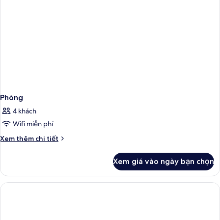
Phòng
4 khách
Wifi miễn phí
Chi
Xem thêm chi tiết
tiết
khác
Xem giá vào ngày bạn chọn
của
Phòng