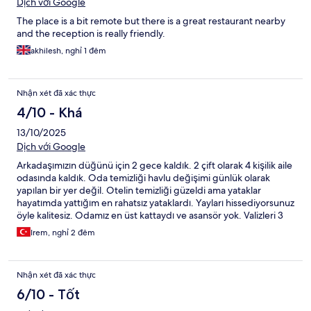
Dịch với Google
The place is a bit remote but there is a great restaurant nearby
and the reception is really friendly.
akhilesh, nghỉ 1 đêm
Nhận xét đã xác thực
4/10 - Khá
13/10/2025
Dịch với Google
Arkadaşımızın düğünü için 2 gece kaldık. 2 çift olarak 4 kişilik aile
odasında kaldık. Oda temizliği havlu değişimi günlük olarak
yapılan bir yer değil. Otelin temizliği güzeldi ama yataklar
hayatımda yattığım en rahatsız yataklardı. Yayları hissediyorsunuz
öyle kalitesiz. Odamız en üst kattaydı ve asansör yok. Valizleri 3
kat taşımak zorundasınız. Wifi var mı dediğimizde odanızda yok
Irem, nghỉ 2 đêm
lobide var dediler?? Wifi en üst kata yayamamışlar üst katlarda
çekmiyormuş. Kahvaltı o kadar az ürün ki. En ucuz incecik kağıt
gibi dilimli peynir zeytin ekmek yağ bal ve çay bu kadar.
Nhận xét đã xác thực
6/10 - Tốt