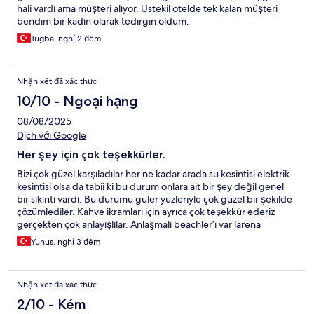
hali vardı ama müşteri alıyor. Üstekil otelde tek kalan müşteri
bendim bir kadın olarak tedirgin oldum.
Tugba, nghỉ 2 đêm
Nhận xét đã xác thực
10/10 - Ngoại hạng
08/08/2025
Dịch với Google
Her şey için çok teşekkürler.
Bizi çok güzel karşıladılar her ne kadar arada su kesintisi elektrik
kesintisi olsa da tabii ki bu durum onlara ait bir şey değil genel
bir sıkıntı vardı. Bu durumu güler yüzleriyle çok güzel bir şekilde
çözümlediler. Kahve ikramları için ayrıca çok teşekkür ederiz
gerçekten çok anlayışlılar. Anlaşmalı beachler’i var larena
beach’e gitmenizi tavsiye ederim çalışanları gerçekten çok ilgili
Yunus, nghỉ 3 đêm
ve cana yakınlar size her türlü konuda yardımcı olurlar. Sınırsız su
ikramları ve bu ince davranışları da gözümüzden kaçmadı değil.
Antalya’nın sıcak denizinden sonra havuz’a girip serinlemek
Nhận xét đã xác thực
gerçekten bize çok iyi geldi. Ayrıca wifi’nin mevcut olup klimanın
sorunsuz çalışması bizi çok mutlu etti. En başta gelip gelmemek
2/10 - Kém
arasında kararsız kaldık fakat gidince hiç pişman olmadık. Bizi