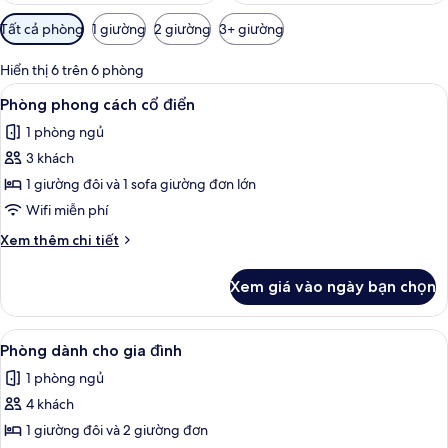
Bộ
Tất cả phòng
1 giường
2 giường
3+ giường
lọc
có
Hiển thị 6 trên 6 phòng
thể
Xem
Phòng phong cách cổ điển | Truy cập
10
Phòng phong cách cổ điển
dùng
tất
để
1 phòng ngủ
cả
lọc
3 khách
ảnh
tìm
Phòng
1 giường đôi và 1 sofa giường đơn lớn
phòng
phong
Wifi miễn phí
cách
Chi
Xem thêm chi tiết
cổ
tiết
điển
khác
Xem giá vào ngày bạn chọn
của
Phòng
phong
Xem
Phòng dành cho gia đình | Truy cập I
7
cách
Phòng dành cho gia đình
tất
cổ
1 phòng ngủ
điển
cả
4 khách
ảnh
Phòng
1 giường đôi và 2 giường đơn