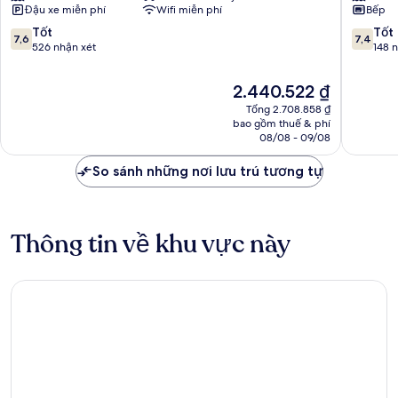
Đậu xe miễn phí
Wifi miễn phí
Bếp
7.6
7.4
Tốt
Tốt
7,6
7,4
trên
trên
526 nhận xét
148 
10,
10,
Tốt,
Tốt,
Giá
2.440.522 ₫
526
148
hiện
Tổng 2.708.858 ₫
nhận
nhận
tại
bao gồm thuế & phí
xét
xét
là
08/08 - 09/08
2.440.522 ₫
So sánh những nơi lưu trú tương tự
Thông tin về khu vực này