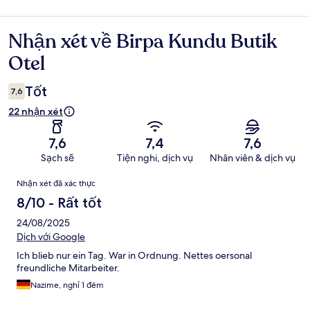
Nhận xét về Birpa Kundu Butik
Nhận
xét
Otel
Tốt
7,6
22 nhận xét
7,6
7,4
7,6
Sạch sẽ
Tiện nghi, dịch vụ
Nhân viên & dịch vụ
Nhận
Nhận xét đã xác thực
xét
8/10 - Rất tốt
24/08/2025
Dịch với Google
Ich blieb nur ein Tag. War in Ordnung. Nettes oersonal
freundliche Mitarbeiter.
Nazime, nghỉ 1 đêm