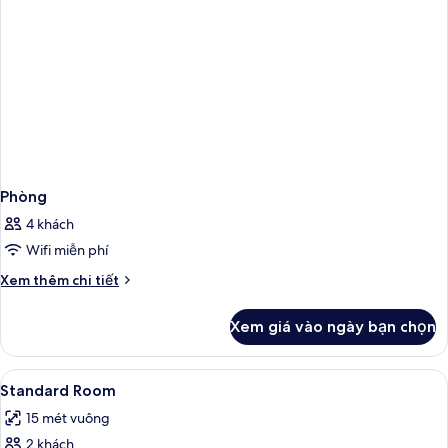
Phòng
4 khách
Wifi miễn phí
Chi
Xem thêm chi tiết
tiết
khác
Xem giá vào ngày bạn chọn
của
Phòng
Xem
Truy cập Internet không dây miễn phí
4
Standard Room
tất
15 mét vuông
cả
2 khách