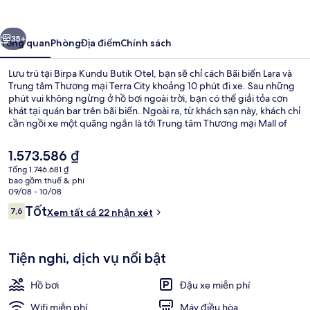
Butik
Otel
ước
Tiếp
35+
Tổng quan
Phòng
Địa điểm
Chính sách
Lưu trú tại Birpa Kundu Butik Otel, bạn sẽ chỉ cách Bãi biển Lara và
Trung tâm Thương mại Terra City khoảng 10 phút đi xe. Sau những
phút vui không ngừng ở hồ bơi ngoài trời, bạn có thể giải tỏa cơn
khát tại quán bar trên bãi biển. Ngoài ra, từ khách sạn này, khách chỉ
cần ngồi xe một quãng ngắn là tới Trung tâm Thương mại Mall of
Antalya.
Giá
1.573.586 ₫
hiện
Tổng 1.746.681 ₫
tại
bao gồm thuế & phí
Ngoại thất
là
09/08 - 10/08
1.573.586 ₫
Nhận
Tốt
7,6
Xem tất cả 22 nhận xét
7,6 trên 10,
xét
Tiện nghi, dịch vụ nổi bật
Hồ bơi
Đậu xe miễn phí
Wifi miễn phí
Máy điều hòa