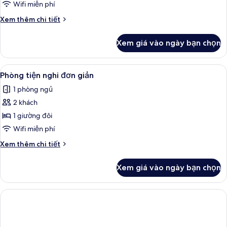
dành
Wifi miễn phí
cho
Chi
Xem thêm chi tiết
gia
tiết
đình
khác
Xem giá vào ngày bạn chọn
của
Phòng
dành
Xem
Phòng tiện nghi đơn giản | Truy cập 
6
cho
Phòng tiện nghi đơn giản
tất
gia
1 phòng ngủ
đình
cả
2 khách
ảnh
Phòng
1 giường đôi
tiện
Wifi miễn phí
nghi
Chi
Xem thêm chi tiết
đơn
tiết
giản
khác
Xem giá vào ngày bạn chọn
của
Phòng
tiện
nghi
đơn
giản