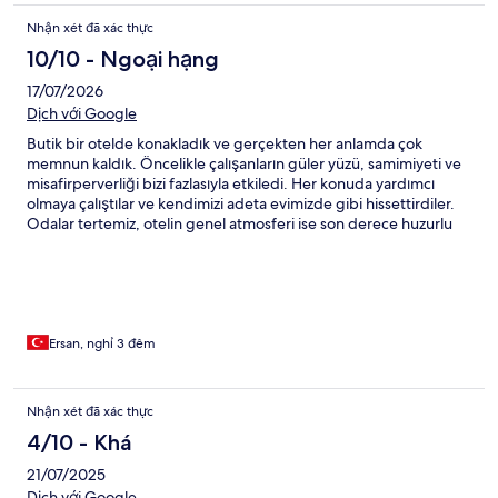
Nhận xét đã xác thực
10/10 - Ngoại hạng
17/07/2026
Dịch với Google
Butik bir otelde konakladık ve gerçekten her anlamda çok
memnun kaldık. Öncelikle çalışanların güler yüzü, samimiyeti ve
misafirperverliği bizi fazlasıyla etkiledi. Her konuda yardımcı
olmaya çalıştılar ve kendimizi adeta evimizde gibi hissettirdiler.
Odalar tertemiz, otelin genel atmosferi ise son derece huzurlu
ve özenliydi. Sunulan hizmetin kalitesi beklentimizin üzerindeydi.
Her ayrıntının düşünülmüş olması, işletmenin misafir
memnuniyetine verdiği önemi açıkça gösteriyor. Normalde kolay
kolay tam puan veren biri değilim ve memnun kalmadığım
noktaları mutlaka belirtirim. Ancak bu otelde olumsuz
diyebileceğim tek bir konu bile bulamadım. Bölgedeki en iyi
Ersan, nghỉ 3 đêm
butik otellerden biri olduğunu rahatlıkla söyleyebilirim. Emeği
geçen tüm ekibe gönülden teşekkür ederiz. Yolumuz tekrar bu
bölgeye düşerse hiç düşünmeden yeniden tercih edeceğimiz
Nhận xét đã xác thực
bir otel olacak. Kesinlikle tavsiye ederim.
4/10 - Khá
21/07/2025
Dịch với Google