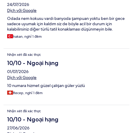
24/07/2026
sürekli hoşgeldiniz tarzı yaklaşımlarla günümüzün nasıl geçtiğini
sormaları çok hoşumuza gitti. Umarım çok yakın zamanda tekrar
Dịch với Google
misafiriniz oluruz. Her şey için çok teşekkür ederiz. Burada
Odada nem kokusu vardı banyoda şampuan yoktu ben bir gece
konaklamak isteyen herkese tavsiye ederim.
sadece uyumak için kaldım siz de böyle acil bir durum için
kalabilirsiniz diğer türlü tatil konaklaması düşünmeyin bile.
hakan, nghỉ 1 đêm
Nhận xét đã xác thực
10/10 - Ngoại hạng
01/07/2026
Dịch với Google
10 numara hizmet güzel çalışan güler yüzlü
Recep, nghỉ 1 đêm
Nhận xét đã xác thực
10/10 - Ngoại hạng
27/06/2026