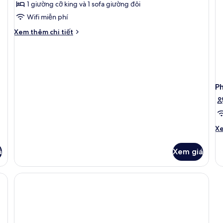
1 giường cỡ king và 1 sofa giường đôi
ảnh
Phòng
Wifi miễn phí
Suite
Chi
Xem thêm chi tiết
tiết
khác
của
Phòng
Suite
P
Ch
Xe
tiê
kh
á
Xem giá
củ
P