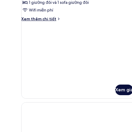
1 giường đôi và 1 sofa giường đôi
ảnh
Studio
Wifi miễn phí
Chi
Xem thêm chi tiết
tiết
khác
của
Studio
Xem gi