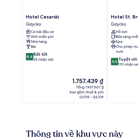
Hotel
Hotel
Hotel Cesarski
Hotel St. B
Cesarski
St.
Gizycko
Gizycko
Gizycko
Bruno
Có bãi đậu xe
Hồ bơi
Gizycko
Wifi miễn phí
Bữa sáng miễ
Nhà hàng
Spa
Bar
Cho phép ma
nuôi
8.4
Rất tốt
8,4
9.0
Tuyệt vời
trên
25 nhận xét
9,0
trên
170 nhận xé
10,
10,
Rất
Tuyệt
tốt,
Giá
1.757.439 ₫
vời,
25
hiện
170
nhận
Tổng 1.937.507 ₫
tại
nhận
bao gồm thuế & phí
xét
là
01/09 - 02/09
xét
1.757.439 ₫
Thông tin về khu vực này