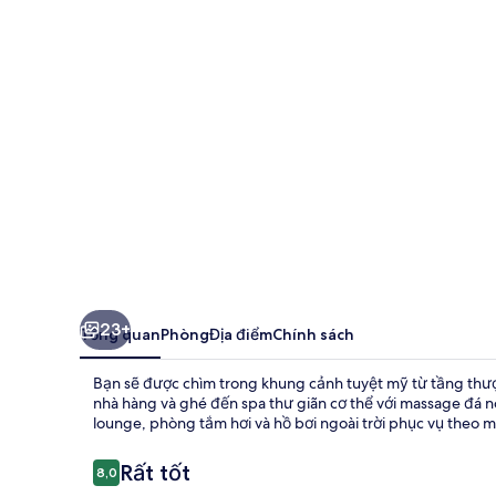
23+
Tổng quan
Phòng
Địa điểm
Chính sách
Bạn sẽ được chìm trong khung cảnh tuyệt mỹ từ tầng thượng
nhà hàng và ghé đến spa thư giãn cơ thể với massage đá 
lounge, phòng tắm hơi và hồ bơi ngoài trời phục vụ theo mù
Nhận
Rất tốt
8,0
8,0 trên 10,
xét