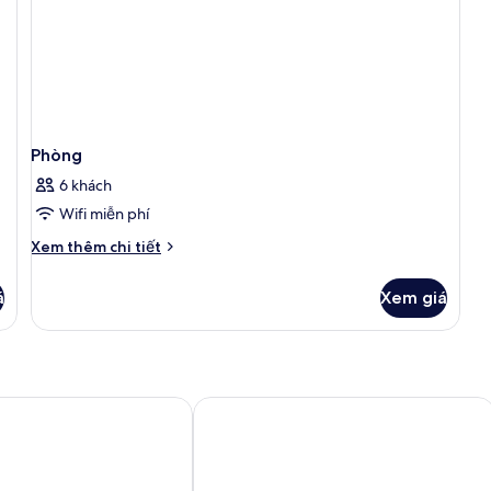
Phòng
6 khách
Wifi miễn phí
Chi
Xem thêm chi tiết
tiết
khác
á
Xem giá
của
Phòng
no
Mazury.Holiday Apartments Giżycko