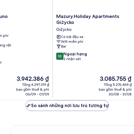
Mazury.Holiday
runo
Mazury.Holiday Apartments
Apartments
Giżycko
Giżycko
Giżycko
Giżycko
n phí
Có bãi đậu xe
Wifi miễn phí
ng vật
Bar
10.0
Ngoại hạng
10
trên
2 nhận xét
t
10,
Ngoại
hạng,
Giá
Giá
3.942.386 ₫
3.085.755 ₫
2
hiện
hiện
Tổng 4.297.319 ₫
Tổng 5.276.469 ₫
nhận
tại
tại
bao gồm thuế & phí
bao gồm thuế & phí
xét
là
là
06/09 - 07/09
30/08 - 31/08
3.942.386 ₫
3.085.755 ₫
So sánh những nơi lưu trú tương tự