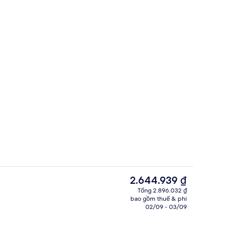
 lưu trú
Phòng tắm hơi
Giá
2.644.939 ₫
hiện
Tổng 2.896.032 ₫
tại
bao gồm thuế & phí
ân
Nhà hàng
là
02/09 - 03/09
2.644.939 ₫