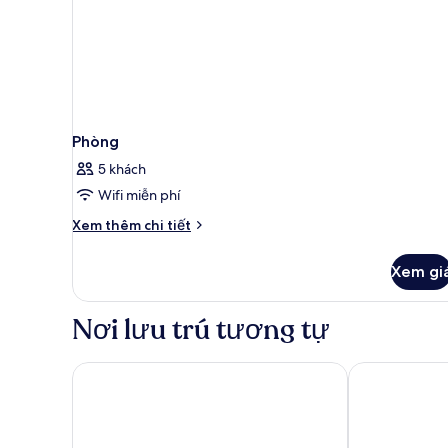
Phòng
5 khách
Wifi miễn phí
Chi
Xem thêm chi tiết
tiết
khác
Xem gi
của
Phòng
Nơi lưu trú tương tự
Hotel Cesarski
Hotel St. Bru