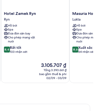
Hotel
Masuria
Hotel Zamek Ryn
Masuria Hotel & Spa
Zamek
Hotel
Ryn
Lukta
Ryn
&
Hồ bơi
Hồ bơi
Ryn
Spa
Spa
Spa
Lukta
Đưa đón sân bay
Đưa đón sân bay
Cho phép mang vật
Cho phép mang vật
nuôi
nuôi
8.4
8.6
Rất tốt
Xuất sắc
8,4
8,6
trên
trên
103 nhận xét
64 nhận xét
10,
10,
Rất
Xuất
Giá
Gi
3.105.707 ₫
2
tốt,
sắc,
hiện
hi
103
64
Tổng 3.393.661 ₫
tại
tại
nhận
nhận
bao gồm thuế & phí
ba
là
là
02/09 - 03/09
xét
xét
3.105.707 ₫
2.