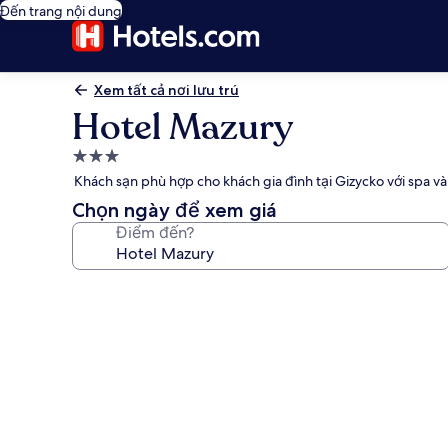
Đến trang nội dung
Xem tất cả nơi lưu trú
Hotel Mazury
Nơi
lưu
Khách sạn phù hợp cho khách gia đình tại Gizycko với spa v
trú
Chọn ngày để xem giá
3.0
Điểm đến?
sao
Thư
viện
ảnh
về
Hotel
Mazury