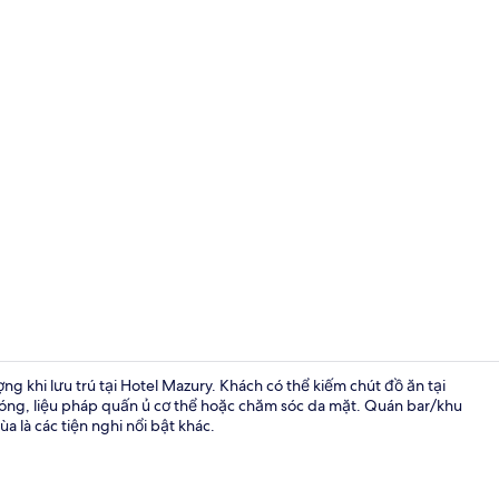
Mặt tiền nơi
 khi lưu trú tại Hotel Mazury. Khách có thể kiếm chút đồ ăn tại
nóng, liệu pháp quấn ủ cơ thể hoặc chăm sóc da mặt. Quán bar/khu
a là các tiện nghi nổi bật khác.
Quầy tiếp t