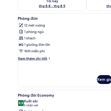
Tối nay
thg 8 8 - thg 8 9
thg
Xem
Phòng đơn | Bộ đồ giường khá
2
Phòng đơn
tất
12 mét vuông
cả
1 phòng ngủ
ảnh
Phòng
1 khách
đơn
1 giường đơn lớn
Wifi miễn phí
Chi
Xem thêm chi tiết
tiết
khác
của
Phòng
Xem gi
đơn
Xem
Phòng đôi Economy | Bộ đồ gi
6
Phòng đôi Economy
tất
Xuất sắc
cả
8,8
8,8 trên 10
(3
3 nhận xét
ảnh
nhận