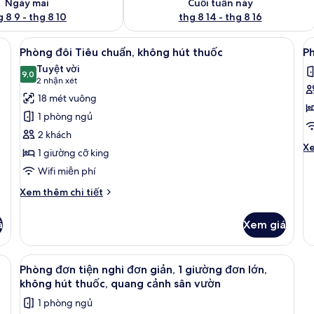
Ngày mai
Cuối tuần này
 8 9 - thg 8 10
thg 8 14 - thg 8 16
ng dị ứng, màn/rèm cản sáng, phòng cách âm
Xem
Phòng đôi Tiêu chuẩn, không hút thuố
X
7
Phòng đôi Tiêu chuẩn, không hút thuốc
Ph
tất
t
Tuyệt vời
cả
9,0
c
9,0 trên 10
(2
2 nhận xét
ảnh
ả
nhận
18 mét vuông
Phòng
P
xét)
1 phòng ngủ
đôi
đ
2 khách
Tiêu
t
Ch
Xe
1 giường cỡ king
chuẩn,
n
tiê
Wifi miễn phí
không
đ
kh
củ
hút
g
Chi
Xem thêm chi tiết
P
thuốc
tiết
k
đô
khác
h
ti
á
Xem giá
của
ng
t
Phòng
đ
đôi
ường kháng dị ứng, màn/rèm cản sáng, phòng cách âm
Xem
Phòng đơn tiện nghi đơn giản, 1 giườ
gi
4
Tiêu
Phòng đơn tiện nghi đơn giản, 1 giường đơn lớn,
k
tất
chuẩn,
không hút thuốc, quang cảnh sân vườn
hú
không
cả
th
1 phòng ngủ
hút
ảnh