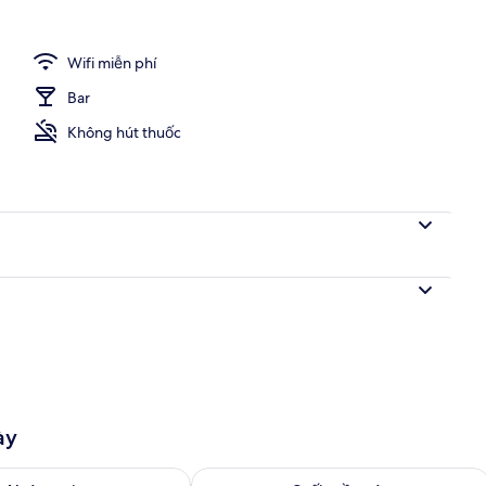
Wifi miễn phí
Bar
Không hút thuốc
ày
g phòng ngày mai từ thg 8 9 - thg 8 10
Kiểm tra lượng phòng cuối tuần này từ