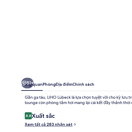
51+
Tổng quan
Phòng
Địa điểm
Chính sách
Gần ga tàu, LIHO Lübeck là lựa chọn tuyệt vời cho kỳ lưu 
lounge còn phòng tắm hơi mang lại cái kết đầy thảnh thơi
Nhận
Xuất sắc
8,8
8,8 trên 10,
xét
Xem tất cả 283 nhận xét