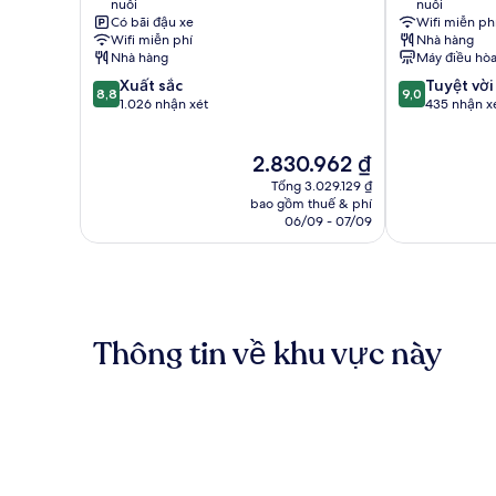
nuôi
nuôi
Lübeck
Sud
Có bãi đậu xe
Wifi miễn ph
Phố
Wifi miễn phí
Nhà hàng
cổ
Nhà hàng
Máy điều hò
Lübeck
8.8
9.0
Xuất sắc
Tuyệt vời
8,8
9,0
trên
trên
1.026 nhận xét
435 nhận x
10,
10,
Xuất
Tuyệt
Giá
2.830.962 ₫
sắc,
vời,
hiện
1.026
435
Tổng 3.029.129 ₫
tại
nhận
nhận
bao gồm thuế & phí
là
06/09 - 07/09
xét
xét
2.830.962 ₫
Thông tin về khu vực này