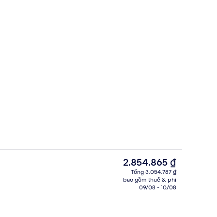
hơi sauna
Lò sưởi
Giá
2.854.865 ₫
hiện
Tổng 3.054.787 ₫
tại
bao gồm thuế & phí
ện nghi đơn giản, không hút thuốc | Bộ đồ giường kháng dị ứng, màn/rèm c
Thức ăn và đồ uống
là
09/08 - 10/08
2.854.865 ₫