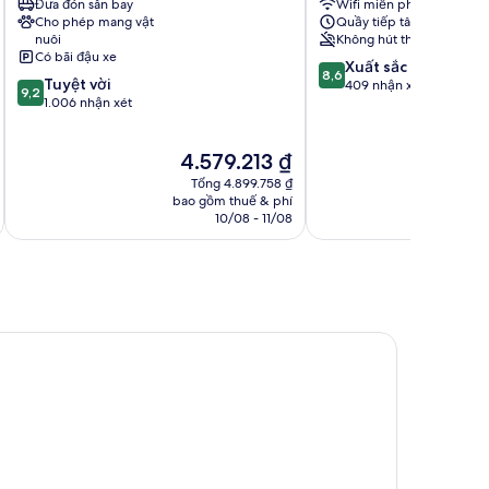
Đưa đón sân bay
Wifi miễn phí
Phố
Centre
Cho phép mang vật
Quầy tiếp tân 24/7
cổ
Sankt
nuôi
Không hút thuốc
Lübeck
Lorenz
Có bãi đậu xe
8.6
Xuất sắc
Sud
8,6
9.2
Tuyệt vời
trên
409 nhận xét
9,2
trên
1.006 nhận xét
10,
10,
Xuất
Tuyệt
sắc,
Giá
4.579.213 ₫
vời,
409
hiện
1.006
nhận
Tổng 4.899.758 ₫
tại
nhận
bao gồm thuế & phí
ba
xét
là
10/08 - 11/08
xét
4.579.213 ₫