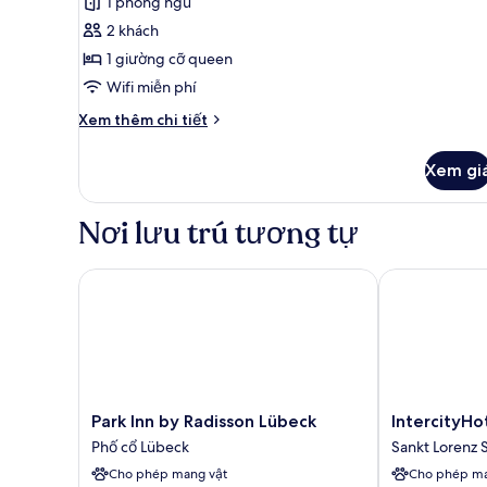
1 phòng ngủ
Phòng
xét)
2 khách
đôi
1 giường cỡ queen
Economy
Wifi miễn phí
Chi
Xem thêm chi tiết
tiết
khác
Xem gi
của
Phòng
đôi
Nơi lưu trú tương tự
Economy
Park Inn by Radisson Lübeck
IntercityHote
Park
IntercityHotel
Park Inn by Radisson Lübeck
IntercityHo
Inn
Lübeck
Phố cổ Lübeck
Sankt Lorenz 
by
Sankt
Cho phép mang vật
Cho phép ma
Radisson
Lorenz