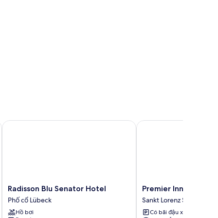
Radisson Blu Senator Hotel
Premier Inn Lübeck Cit
Radisson
Premier
Radisson Blu Senator Hotel
Premier Inn Lübeck C
Blu
Inn
Phố cổ Lübeck
Sankt Lorenz Sud
Senator
Lübeck
Hồ bơi
Có bãi đậu xe
Hotel
City