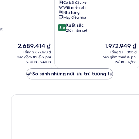
vườn
Stadtgraben
Có bãi đậu xe
í
Wifi miễn phí
Sankt
Nhà hàng
Lorenz
a
Máy điều hòa
Sud
8.6
Xuất sắc
8,6
ét
trên
216 nhận xét
10,
Xuất
Giá
Giá
2.689.414 ₫
1.972.949 ₫
sắc,
hiện
hiện
Tổng 2.877.673 ₫
Tổng 2.111.055 ₫
216
tại
tại
bao gồm thuế & phí
bao gồm thuế & phí
nhận
là
là
23/08 - 24/08
16/08 - 17/08
xét
2.689.414 ₫
1.972.949 ₫
So sánh những nơi lưu trú tương tự