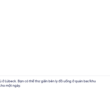
Phòng xông 
trú ở Lübeck. Bạn có thể thư giãn bên ly đồ uống ở quán bar/khu
 cho một ngày.
Phòng đôi ti