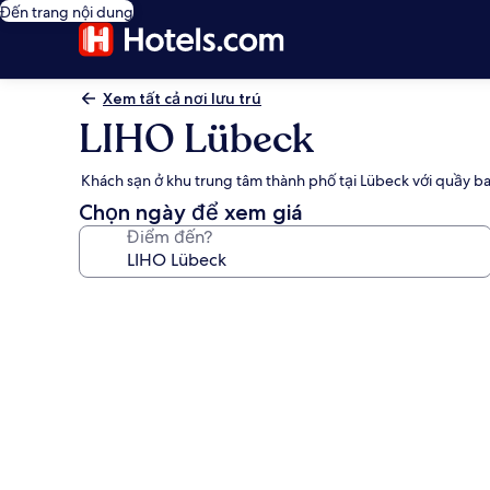
Đến trang nội dung
Xem tất cả nơi lưu trú
LIHO Lübeck
Khách sạn ở khu trung tâm thành phố tại Lübeck với quầy b
Chọn ngày để xem giá
Điểm đến?
Thư
viện
ảnh
về
LIHO
Lübeck