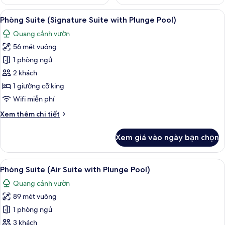
Xem
Phòng Suite (Signature Suite with Pl
7
Phòng Suite (Signature Suite with Plunge Pool)
tất
Quang cảnh vườn
cả
56 mét vuông
ảnh
Phòng
1 phòng ngủ
Suite
2 khách
(Signature
1 giường cỡ king
Suite
Wifi miễn phí
with
Chi
Xem thêm chi tiết
Plunge
tiết
Pool)
khác
Xem giá vào ngày bạn chọn
của
Phòng
Suite
Xem
Phòng Suite (Air Suite with Plunge Po
4
(Signature
Phòng Suite (Air Suite with Plunge Pool)
tất
Suite
Quang cảnh vườn
with
cả
Plunge
89 mét vuông
ảnh
Pool)
Phòng
1 phòng ngủ
Suite
3 khách