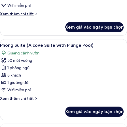
Suite)
Wifi miễn phí
Chi
Xem thêm chi tiết
tiết
khác
Xem giá vào ngày bạn chọn
của
Phòng
Suite
Xem
Phòng Suite (Alcove Suite with Plung
4
(Palm
Phòng Suite (Alcove Suite with Plunge Pool)
tất
Suite)
Quang cảnh vườn
cả
50 mét vuông
ảnh
Phòng
1 phòng ngủ
Suite
3 khách
(Alcove
1 giường đôi
Suite
Wifi miễn phí
with
Chi
Xem thêm chi tiết
Plunge
tiết
Pool)
khác
Xem giá vào ngày bạn chọn
của
Phòng
Suite
Xem
Phòng Suite Premier, sát bãi biển (wi