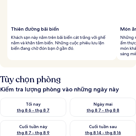
Thiên đường bãi biển
Món ă
Khách sạn này nằm trên bãi biển cát trắng với ghế
Những n
nằm và khăn tắm biển. Những cuộc phiêu lưu lặn
ẩm thực
biển đang chờ đón bạn ở gần đó.
món khác
sáng mi
Tùy chọn phòng
Kiểm tra lượng phòng vào những ngày này
Kiểm tra lượng phòng tối nay từ thg 8 6 - thg 8 7
Kiểm tra lượng phòng ngày mai
Tối nay
Ngày mai
thg 8 6 - thg 8 7
thg 8 7 - thg 8 8
Kiểm tra lượng phòng cuối tuần này từ thg 8 7 - thg 8 9
Kiểm tra lượng phòng cuối tuần
Cuối tuần này
Cuối tuần sau
thg 8 7 - thg 8 9
thg 8 14 - thg 8 16