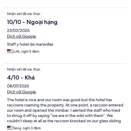
Nhận xét đã xác thực
10/10 - Ngoại hạng
23/03/2026
Dịch với Google
Staff y hotel de maravillas
LUIS, nghỉ 5 đêm
Nhận xét đã xác thực
4/10 - Khá
08/07/2026
Dịch với Google
The hotel is nice and our room was good but the hotel has
raccoons roaming the property. At one point, a raccoon entered
our room and opened the minibar. I alerted the staff who tried
to shrug it off by saying “we are in the wild with them”. We
couldn’t sleep at all as the raccoon knocked on our glass sliding
door a few times during the nigbt to see if it could slide it open
Tanuj, nghỉ 3 đêm