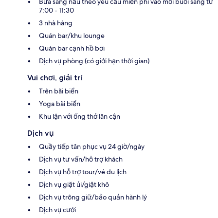
Bữa sáng nấu theo yêu cầu miễn phí vào mỗi buổi sáng từ
7:00 - 11:30
3 nhà hàng
Quán bar/khu lounge
Quán bar cạnh hồ bơi
Dịch vụ phòng (có giới hạn thời gian)
Vui chơi, giải trí
Trên bãi biển
Yoga bãi biển
Khu lặn với ống thở lân cận
Dịch vụ
Quầy tiếp tân phục vụ 24 giờ/ngày
Dịch vụ tư vấn/hỗ trợ khách
Dịch vụ hỗ trợ tour/vé du lịch
Dịch vụ giặt ủi/giặt khô
Dịch vụ trông giữ/bảo quản hành lý
Dịch vụ cưới