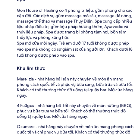
Gön House of Healing có 4 phòng trị liệu, gồm phòng cho các
cặp đôi. Các dịch vụ gồm massage mô sâu, massage đá nóng,
massage thể thao và massage Thụy Điển. Spa cung cấp nhiều
liệu pháp điều trị, gồm liệu pháp hương thơm, Ayurvedic và
thủy liệu pháp. Spa được trang bị phòng tắm hơi, bồn tắm
thủy lực và phòng xông hơi.
Spa mở cửa mỗi ngày. Trẻ em dưới 17 tuổi không được phép
vào spa mà không có sự giám sát của người lớn. Khách dưới 18
tuổi không được phép vào spa.
Khu ẩm thực
Mare´zia - nhà hàng hải sản này chuyên về món ăn mang
phong cách quốc tế và phục vụ bữa sáng, bữa trưa và bữa tối.
Khách có thể thưởng thức đồ uống tại quầy bar. Mở cửa hàng
ngày.
4 Fu3gos - nhà hàng bít-tết này chuyên về món nướng (BBQ),
phục vụ bữa trưa và bữa tối. Khách có thể thưởng thức đồ
uống tại quầy bar. Mở cửa hàng ngày.
Ocumare - nhà hàng này chuyên về món ăn mang phong cách
quốc tế và chỉ phục vụ bữa tối. Khách có thể thưởng thức đồ