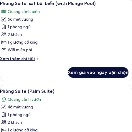
Xem
7
Premier
Phòng Suite, sát bãi biển (with Plunge Pool)
tất
(Premier
Quang cảnh biển
Palm
cả
Suite)
66 mét vuông
ảnh
Phòng
1 phòng ngủ
Suite,
2 khách
sát
1 giường cỡ king
bãi
Wifi miễn phí
biển
Chi
Xem thêm chi tiết
(with
tiết
Plunge
khác
Xem giá vào ngày bạn chọn
Pool)
của
Phòng
Suite,
Xem
Phòng Suite (Palm Suite) | Két bảo m
4
sát
Phòng Suite (Palm Suite)
tất
bãi
Quang cảnh vườn
biển
cả
(with
46 mét vuông
ảnh
Plunge
Phòng
1 phòng ngủ
Pool)
Suite
2 khách
(Palm
1 giường cỡ king