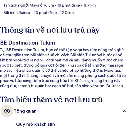
Tàn tích người Maya ở Tulum
- 18 phút đi xe
- 11.7 km
Bãi biển Ruinas
- 23 phút đi xe
- 12.0 km
Thông tin về nơi lưu trú này
BE Destination Tulum
Tại BE Destination Tulum, bạn có thể tập yoga hay tắm nắng trên ghế
dài thư giãn trên bãi biển và sẽ chỉ cách Bãi biển Tulum vài bước đi bộ.
Hồ bơi ngoài trời là nơi vui chơi mát mẻ và nếu đang muốn được chăm
sóc đặc biệt, đừng bỏ qua cơ hội đến khu spa để tận hưởng massage
mô sâu, liệu pháp quấn ủ cơ thể và liệu pháp hương thơm. Mare´zia,
một trong 3 nhà hàng, chuyên về món ăn mang phong cách quốc tế và
phục vụ bữa sáng, bữa trưa cùng bữa tối. Khách sạn sang trọng này
cũng được trang bị quán bar cạnh hồ bơi, sân hiên và vườn. Du khách
đánh giá cao nhân viên nhiệt tình.
Tìm hiểu thêm về nơi lưu trú
Tổng quan
Quy mô khách sạn