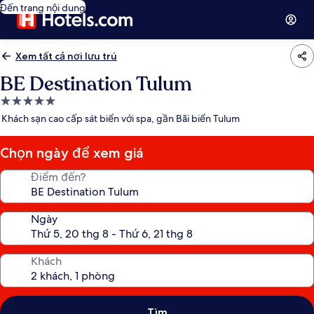
Đến trang nội dung
Xem tất cả nơi lưu trú
BE Destination Tulum
Nơi
lưu
Khách sạn cao cấp sát biển với spa, gần Bãi biển Tulum
trú
5.0
Chọn ngày để xem giá
sao
Điểm đến?
Ngày
Khách
Tìm