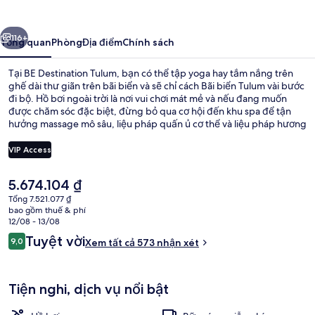
Tulum
ước
Tiếp
116+
Tổng quan
Phòng
Địa điểm
Chính sách
Tại BE Destination Tulum, bạn có thể tập yoga hay tắm nắng trên
ghế dài thư giãn trên bãi biển và sẽ chỉ cách Bãi biển Tulum vài bước
đi bộ. Hồ bơi ngoài trời là nơi vui chơi mát mẻ và nếu đang muốn
được chăm sóc đặc biệt, đừng bỏ qua cơ hội đến khu spa để tận
hưởng massage mô sâu, liệu pháp quấn ủ cơ thể và liệu pháp hương
thơm. Mare´zia, một trong 3 nhà hàng, chuyên về món ăn mang
phong cách quốc tế và phục vụ bữa sáng, bữa trưa cùng bữa tối.
VIP Access
Khách sạn sang trọng này cũng được trang bị quán bar cạnh hồ bơi,
sân hiên và vườn. Du khách đánh giá cao nhân viên nhiệt tình.
Giá
5.674.104 ₫
Phòng Suite (Signature Suite with Pl
hiện
Tổng 7.521.077 ₫
tại
bao gồm thuế & phí
là
12/08 - 13/08
5.674.104 ₫
Nhận
Tuyệt vời
9,0
Xem tất cả 573 nhận xét
9,0 trên 10,
xét
Tiện nghi, dịch vụ nổi bật