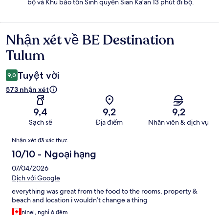
bộ và Khu bảo tồn Sinh quyển Sian Ka'an 13 phút đi bộ.
Nhận xét về BE Destination
Nhận
xét
Tulum
Tuyệt vời
9,0
573 nhận xét
9,4
9,2
9,2
Sạch sẽ
Địa điểm
Nhân viên & dịch vụ
Nhận
Nhận xét đã xác thực
xét
10/10 - Ngoại hạng
07/04/2026
Dịch với Google
everything was great from the food to the rooms, property &
beach and location i wouldn’t change a thing
ninel, nghỉ 6 đêm