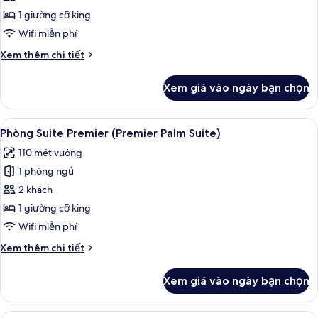
(Air
1 giường cỡ king
Suite
Wifi miễn phí
with
Chi
Xem thêm chi tiết
Plunge
tiết
Pool)
khác
Xem giá vào ngày bạn chọn
của
Phòng
Suite
Xem
Phòng Suite Premier (Premier Palm Su
4
(Air
Phòng Suite Premier (Premier Palm Suite)
tất
Suite
110 mét vuông
with
cả
Plunge
1 phòng ngủ
ảnh
Pool)
Phòng
2 khách
Suite
1 giường cỡ king
Premier
Wifi miễn phí
(Premier
Chi
Xem thêm chi tiết
Palm
tiết
Suite)
khác
Xem giá vào ngày bạn chọn
của
Phòng
Suite
Phòng Suite, sát bãi biển (with Plung