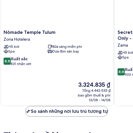
Nômade
Secrets
Nômade Temple Tulum
Secret
Temple
Tulum
Only - 
Zona Hotelera
Tulum
Resort
Zama
Hồ bơi
Bữa sáng miễn phí
Zona
&
Spa
Đưa đón sân bay
Hotelera
Beach
Hồ bơ
Spa
Club
8.8
Xuất sắc
8,8
-
trên
831 nhận xét
Adults
10,
8.8
Xuấ
8,8
Only
Xuất
trên
933 
-
sắc,
10,
Giá
3.324.835 ₫
All
831
Xuất
hiện
Inclusiv
nhận
sắc,
Tổng 4.443.535 ₫
tại
bao gồm thuế & phí
Zama
xét
933
là
13/08 - 14/08
nhận
3.324.835 ₫
xét
So sánh những nơi lưu trú tương tự