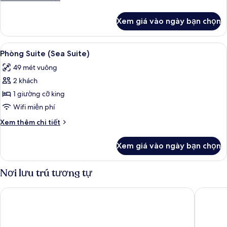
Plunge
tiết
Pool)
khác
Xem giá vào ngày bạn chọn
của
Phòng
Suite,
Xem
Phòng Suite (Sea Suite) | Két bảo mậ
7
hiên
Phòng Suite (Sea Suite)
tất
(with
49 mét vuông
Plunge
cả
Pool)
2 khách
ảnh
Phòng
1 giường cỡ king
Suite
Wifi miễn phí
(Sea
Chi
Xem thêm chi tiết
Suite)
tiết
khác
Xem giá vào ngày bạn chọn
của
Phòng
Suite
Nơi lưu trú tương tự
(Sea
Suite)
Nômade Temple Tulum
Secrets T