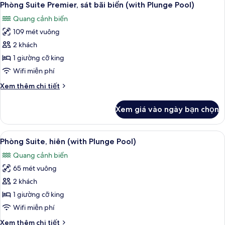
6
(Alcove
Phòng Suite Premier, sát bãi biển (with Plunge Pool)
tất
Suite
Quang cảnh biển
with
cả
Plunge
109 mét vuông
ảnh
Pool)
Phòng
2 khách
Suite
1 giường cỡ king
Premier,
Wifi miễn phí
sát
Chi
Xem thêm chi tiết
bãi
tiết
biển
khác
Xem giá vào ngày bạn chọn
của
(with
Phòng
Plunge
Suite
Xem
Phòng Suite, hiên (with Plunge Pool)
Pool)
5
Premier,
Phòng Suite, hiên (with Plunge Pool)
tất
sát
Quang cảnh biển
bãi
cả
biển
65 mét vuông
ảnh
(with
Phòng
2 khách
Plunge
Suite,
Pool)
1 giường cỡ king
hiên
Wifi miễn phí
(with
Chi
Xem thêm chi tiết