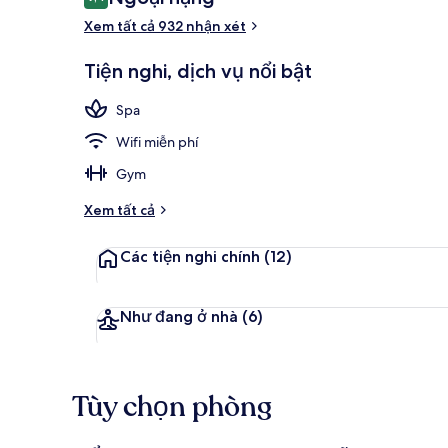
9,4 trên 10,
xét
Xem tất cả 932 nhận xét
Hồ bơi
Tiện nghi, dịch vụ nổi bật
Spa
Wifi miễn phí
Gym
Xem tất cả
Các tiện nghi chính
(12)
Như đang ở nhà
(6)
Tùy chọn phòng