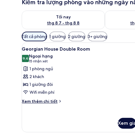
Kiểm tra lượng phòng vào những ngày n
Kiểm tra lượng phòng tối nay từ thg 8 7 - thg 8 8
Kiểm tra lượn
Tối nay
thg 8 7 - thg 8 8
th
Bộ
Tất cả phòng
1 giường
2 giường
3+ giường
lọc
Xem
Georgian House Double Room |
có
7
Georgian House Double Room
tất
thể
Ngoại hạng
cả
9,4
dùng
9,4 trên 10
(15
15 nhận xét
để
ảnh
nhận
1 phòng ngủ
lọc
Georgian
xét)
2 khách
tìm
House
1 giường đôi
phòng
Double
Wifi miễn phí
Room
Chi
Xem thêm chi tiết
tiết
khác
của
Georgian
Xem gi
House
Double