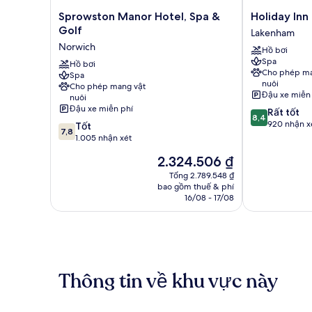
Sprowston
Holiday
Sprowston Manor Hotel, Spa &
Holiday Inn
Manor
Inn
Golf
Lakenham
Hotel,
Norwich
Norwich
Hồ bơi
Spa
by
Spa
&
Hồ bơi
IHG
Cho phép ma
Spa
Golf
Lakenham
nuôi
Cho phép mang vật
Norwich
Đậu xe miễn
nuôi
Đậu xe miễn phí
8.4
Rất tốt
8,4
trên
920 nhận x
7.8
Tốt
7,8
10,
trên
1.005 nhận xét
Rất
10,
Giá
2.324.506 ₫
tốt,
Tốt,
hiện
920
1.005
Tổng 2.789.548 ₫
tại
nhận
bao gồm thuế & phí
nhận
là
16/08 - 17/08
xét
xét
2.324.506 ₫
Thông tin về khu vực này