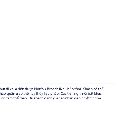
2 quầy bar/
phút đi xe là đến được Norfolk Broads (Khu bảo tồn). Khách có thể
áp quấn ủ cơ thể hay thủy liệu pháp. Các tiện nghi nổi bật khác
ng tâm thể thao. Du khách đánh giá cao nhân viên nhiệt tình và
Két bảo mật 