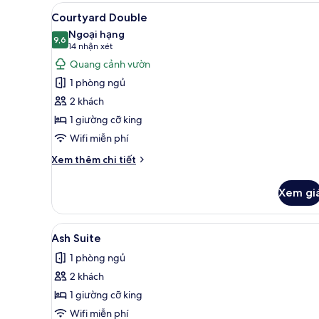
Xem
Courtyard Double | Két bảo mậ
Room
7
Courtyard Double
tất
Ngoại hạng
cả
9,6
9,6 trên 10
(14
14 nhận xét
ảnh
nhận
Quang cảnh vườn
Courtyard
xét)
1 phòng ngủ
Double
2 khách
1 giường cỡ king
Wifi miễn phí
Chi
Xem thêm chi tiết
tiết
khác
Xem gi
của
Courtyard
Double
Xem
Ash Suite | Két bảo mật tại p
6
Ash Suite
tất
1 phòng ngủ
cả
2 khách
ảnh
Ash
1 giường cỡ king
Suite
Wifi miễn phí