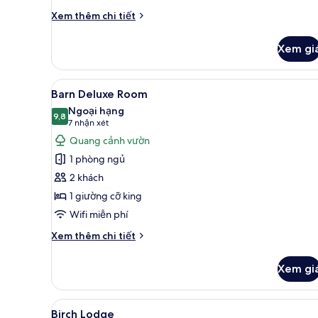
Chi
Xem thêm chi tiết
tiết
khác
Xem gi
của
Ash
Suite
Xem
Barn Deluxe Room | Khu phòng
13
Barn Deluxe Room
tất
Ngoại hạng
cả
9,8
9,8 trên 10
(7
7 nhận xét
ảnh
nhận
Quang cảnh vườn
Barn
xét)
1 phòng ngủ
Deluxe
2 khách
Room
1 giường cỡ king
Wifi miễn phí
Chi
Xem thêm chi tiết
tiết
khác
Xem gi
của
Barn
Deluxe
Xem
Két bảo mật tại phòng, bàn, k
9
Room
Birch Lodge