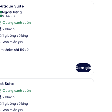
ew
 bàn, khu vực làm việc phù hợp cho laptop
em
Boutique Suite | Khu phòng khách | TV LCD
10
tio
utique Suite
ất
oom
Ngoại hạng
ả
,0
10,0 trên 10
(3
3 nhận xét
nh
nhận
Quang cảnh vườn
outique
xét)
2 khách
uite
1 giường cỡ king
Wifi miễn phí
i
m thêm chi tiết
́t
ác
a
utique
Xem giá
ite
 bàn, khu vực làm việc phù hợp cho laptop
em
Oak Suite | Két bảo mật tại phòng, bàn, khu 
12
ak Suite
ất
Quang cảnh vườn
ả
2 khách
nh
ak
1 giường cỡ king
uite
Wifi miễn phí