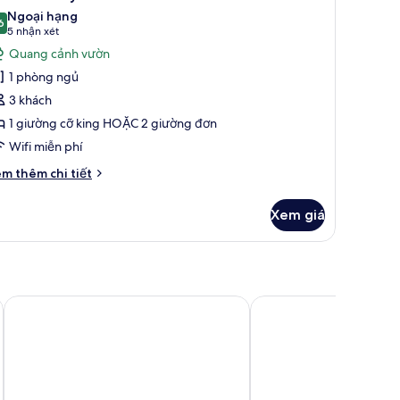
ất
Ngoại hạng
ả
6
9,6 trên 10
(5
5 nhận xét
nh
nhận
Quang cảnh vườn
eluxe
xét)
1 phòng ngủ
amily
3 khách
oom
1 giường cỡ king HOẶC 2 giường đơn
Wifi miễn phí
i
m thêm chi tiết
́t
ác
Xem giá
a
luxe
mily
oom
ort
George Hotel, BW Signature Collection
Holiday Inn Express N