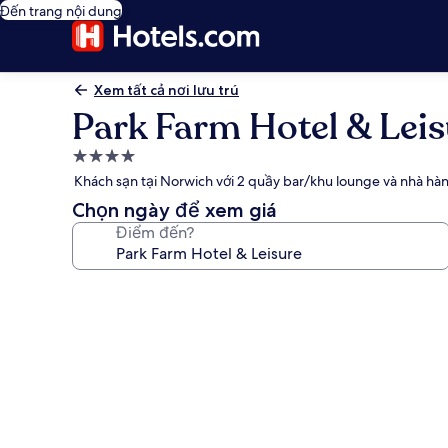
Đến trang nội dung
Xem tất cả nơi lưu trú
Park Farm Hotel & Leis
Nơi
lưu
Khách sạn tại Norwich với 2 quầy bar/khu lounge và nhà hà
trú
Chọn ngày để xem giá
4.0
Điểm đến?
sao
Thư
viện
ảnh
về
Park
Farm