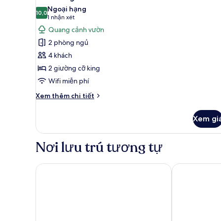
tất
Ngoại hạng
cả
10,0
10,0 trên 10
(1
1 nhận xét
ảnh
nhận
Quang cảnh vườn
Birch
xét)
2 phòng ngủ
Lodge
4 khách
2 giường cỡ king
Wifi miễn phí
Chi
Xem thêm chi tiết
tiết
khác
Xem gi
của
Birch
Lodge
Nơi lưu trú tương tự
Sprowston Manor Hotel, Spa & Golf
Holiday Inn 