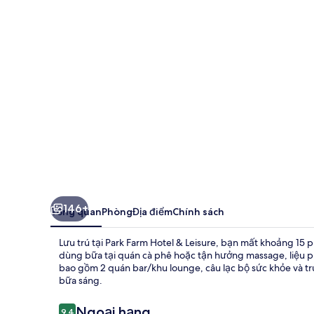
Hotel
&
Leisure
146+
Tổng quan
Phòng
Địa điểm
Chính sách
Lưu trú tại Park Farm Hotel & Leisure, bạn mất khoảng 15 
dùng bữa tại quán cà phê hoặc tận hưởng massage, liệu ph
bao gồm 2 quán bar/khu lounge, câu lạc bộ sức khỏe và tru
bữa sáng.
Nhận
Ngoại hạng
9,4