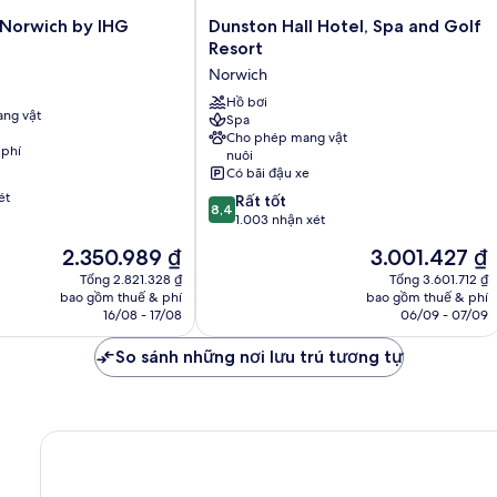
Dunston
 Norwich by IHG
Dunston Hall Hotel, Spa and Golf
Hall
Resort
Hotel,
Norwich
Spa
and
Hồ bơi
ng vật
Spa
Golf
Cho phép mang vật
Resort
 phí
nuôi
Norwich
Có bãi đậu xe
ét
8.4
Rất tốt
8,4
trên
1.003 nhận xét
10,
Giá
Giá
2.350.989 ₫
3.001.427 ₫
Rất
hiện
hiện
tốt,
Tổng 2.821.328 ₫
Tổng 3.601.712 ₫
tại
tại
bao gồm thuế & phí
bao gồm thuế & phí
1.003
là
là
16/08 - 17/08
06/09 - 07/09
nhận
2.350.989 ₫
3.001.427 ₫
xét
So sánh những nơi lưu trú tương tự