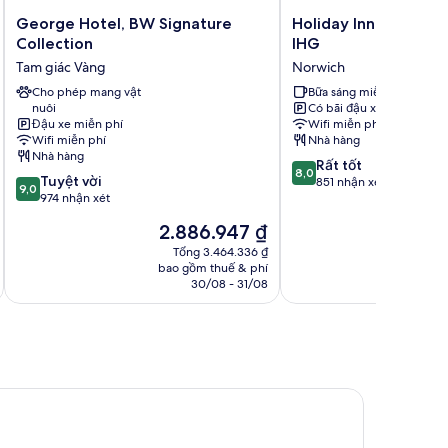
George
Holiday
George Hotel, BW Signature
Holiday Inn Express 
Hotel,
Inn
Collection
IHG
BW
Express
Tam giác Vàng
Norwich
Signature
Norwich
Collection
Cho phép mang vật
by
Bữa sáng miễn phí
nuôi
Có bãi đậu xe
Tam
IHG
Đậu xe miễn phí
Wifi miễn phí
giác
Norwich
Wifi miễn phí
Nhà hàng
Vàng
Nhà hàng
8.0
Rất tốt
8,0
9.0
Tuyệt vời
trên
851 nhận xét
9,0
trên
974 nhận xét
10,
10,
Rất
Giá
2.886.947 ₫
Tuyệt
tốt,
hiện
vời,
Tổng 3.464.336 ₫
851
tại
bao gồm thuế & phí
ba
974
nhận
là
30/08 - 31/08
nhận
xét
2.886.947 ₫
xét