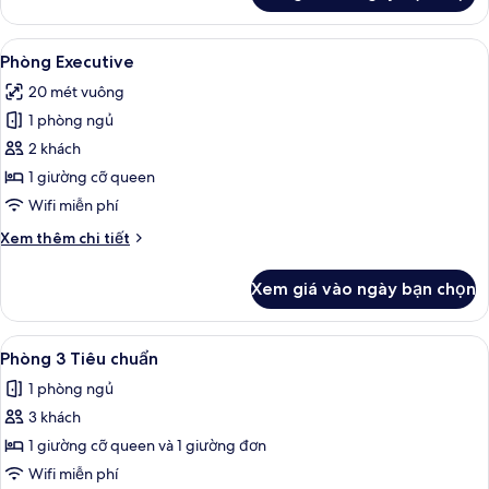
Phòng
Tiêu
Xem
Minibar, bàn, khu vực làm việc phù h
15
chuẩn
Phòng Executive
tất
20 mét vuông
cả
1 phòng ngủ
ảnh
Phòng
2 khách
Executive
1 giường cỡ queen
Wifi miễn phí
Chi
Xem thêm chi tiết
tiết
khác
Xem giá vào ngày bạn chọn
của
Phòng
Executive
Xem
Minibar, bàn, khu vực làm việc phù h
5
Phòng 3 Tiêu chuẩn
tất
1 phòng ngủ
cả
3 khách
ảnh
Phòng
1 giường cỡ queen và 1 giường đơn
3
Wifi miễn phí