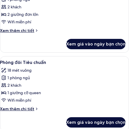
ảnh
Phòng
2 khách
2
2 giường đơn lớn
giường
Wifi miễn phí
đơn
Chi
Xem thêm chi tiết
Deluxe
tiết
khác
Xem giá vào ngày bạn chọn
của
Phòng
2
Xem
Minibar, bàn, khu vực làm việc phù h
15
giường
Phòng đôi Tiêu chuẩn
tất
đơn
18 mét vuông
Deluxe
cả
1 phòng ngủ
ảnh
Phòng
2 khách
đôi
1 giường cỡ queen
Tiêu
Wifi miễn phí
chuẩn
Chi
Xem thêm chi tiết
tiết
khác
Xem giá vào ngày bạn chọn
của