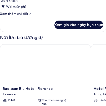
4 khách
Wifi miễn phí
Chi
Xem thêm chi tiết
tiết
khác
Xem giá vào ngày bạn chọn
của
Phòng
Nơi lưu trú tương tự
Radisson Blu Hotel, Florence
Hotel Par
Radisson
Hotel
Radisson Blu Hotel, Florence
Hotel P
Blu
Paris
Florence
Trung tâ
Hotel,
Trung
Hồ bơi
Cho phép mang vật
Đưa đó
Florence
tâm
nuôi
Florence
lịch