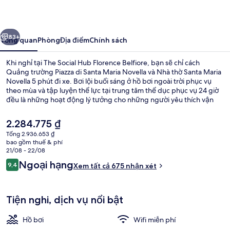
Hub
Florence
ước
Tiếp
Belfiore
83+
Tổng quan
Phòng
Địa điểm
Chính sách
Khi nghỉ tại The Social Hub Florence Belfiore, bạn sẽ chỉ cách
Quảng trường Piazza di Santa Maria Novella và Nhà thờ Santa Maria
Novella 5 phút đi xe. Bơi lội buổi sáng ở hồ bơi ngoài trời phục vụ
theo mùa và tập luyện thể lực tại trung tâm thể dục phục vụ 24 giờ
đều là những hoạt động lý tưởng cho những người yêu thích vận
động. Ngoài ra, Piazza della Signoria và Phòng triển lãm Học viện
Florence chỉ cách nơi đây 5 phút đi xe. Dịch vụ giao thông công
Giá
2.284.775 ₫
cộng chỉ cách một quãng đi bộ ngắn: cách Trạm xe điện Belfiore vài
hiện
Tổng 2.936.653 ₫
bước chân và Trạm xe điện Fratelli Rosselli 6 phút.
tại
bao gồm thuế & phí
Sân thượng
là
21/08 - 22/08
2.284.775 ₫
Nhận
Ngoại hạng
9,4
Xem tất cả 675 nhận xét
9,4 trên 10,
xét
Tiện nghi, dịch vụ nổi bật
Hồ bơi
Wifi miễn phí