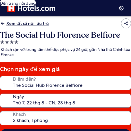
Đến trang nội dung
Xem tất cả nơi lưu trú
The Social Hub Florence Belfiore
Nơi
lưu
Khách sạn với trung tâm thể dục phục vụ 24 giờ, gần Nhà thờ Chính tòa
trú
Firenze
4.0
sao
Chọn ngày để xem giá
Điểm đến?
Ngày
Khách