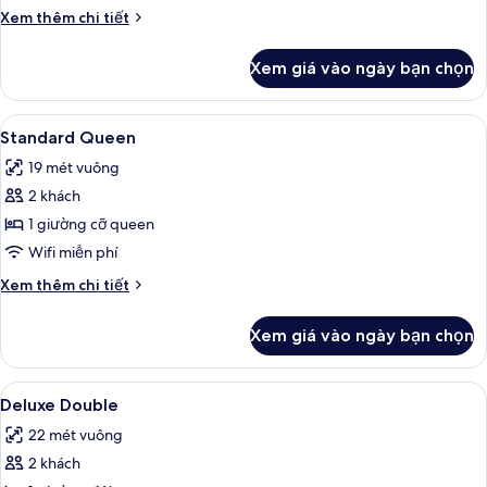
Tiêu
Chi
Xem thêm chi tiết
chuẩn
tiết
khác
Xem giá vào ngày bạn chọn
của
Phòng
3
Xem
Minibar, bàn, khu vực làm việc phù h
1
Tiêu
Standard Queen
tất
chuẩn
19 mét vuông
cả
2 khách
ảnh
Standard
1 giường cỡ queen
Queen
Wifi miễn phí
Chi
Xem thêm chi tiết
tiết
khác
Xem giá vào ngày bạn chọn
của
Standard
Queen
Xem
Minibar, bàn, khu vực làm việc phù h
1
Deluxe Double
tất
22 mét vuông
cả
2 khách
ảnh