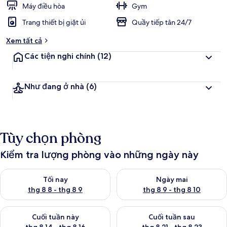
Máy điều hòa
Gym
Trang thiết bị giặt ủi
Quầy tiếp tân 24/7
Xem tất cả
Các tiện nghi chính
(12)
Như đang ở nhà
(6)
Tùy chọn phòng
Kiểm tra lượng phòng vào những ngày này
Kiểm tra lượng phòng tối nay từ thg 8 8 - thg 8 9
Kiểm tra lượng phòng ngày mai
Tối nay
Ngày mai
thg 8 8 - thg 8 9
thg 8 9 - thg 8 10
Kiểm tra lượng phòng cuối tuần này từ thg 8 14 - thg 8 16
Kiểm tra lượng phòng cuối tuần
Cuối tuần này
Cuối tuần sau