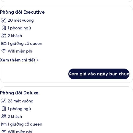
Phòng
đôi
Xem
Phòng đôi Executive | Chăm sóc mặt
15
Tiêu
Phòng đôi Executive
tất
chuẩn
20 mét vuông
cả
1 phòng ngủ
ảnh
Phòng
2 khách
đôi
1 giường cỡ queen
Executive
Wifi miễn phí
Chi
Xem thêm chi tiết
tiết
khác
Xem giá vào ngày bạn chọn
của
Phòng
đôi
Xem
Minibar, bàn, khu vực làm việc phù h
15
Executive
Phòng đôi Deluxe
tất
23 mét vuông
cả
1 phòng ngủ
ảnh
Phòng
2 khách
đôi
1 giường cỡ queen
Deluxe
Wifi miễn phí