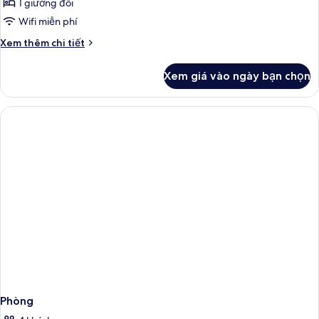
Deluxe
1 giường đôi
Double
Wifi miễn phí
Chi
Xem thêm chi tiết
tiết
khác
Xem giá vào ngày bạn chọn
của
Deluxe
Double
Phòng