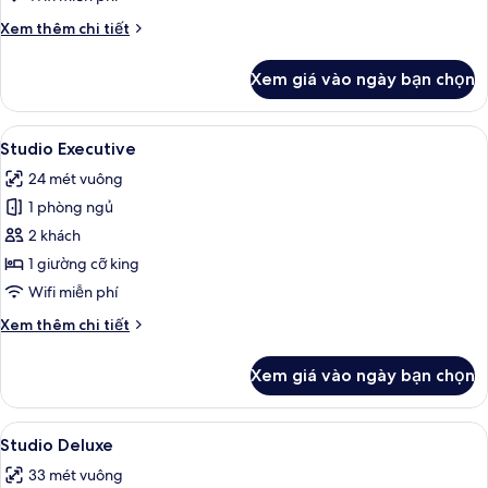
Chi
Xem thêm chi tiết
tiết
khác
Xem giá vào ngày bạn chọn
của
Phòng
đôi
Xem
Studio Executive | Minibar, bàn, khu 
19
Deluxe
Studio Executive
tất
24 mét vuông
cả
1 phòng ngủ
ảnh
Studio
2 khách
Executive
1 giường cỡ king
Wifi miễn phí
Chi
Xem thêm chi tiết
tiết
khác
Xem giá vào ngày bạn chọn
của
Studio
Executive
Xem
Studio Deluxe | Nội thất
17
Studio Deluxe
tất
33 mét vuông
cả