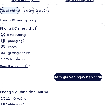
thg 8 14 - thg 8 16
thg 8 21 - thg 8 23
Bộ
Tất cả phòng
1 giường
2 giường
lọc
có
Hiển thị 13 trên 13 phòng
thể
Xem
Phòng đơn Tiêu chuẩn | Minibar, bàn,
15
Phòng đơn Tiêu chuẩn
dùng
tất
để
16 mét vuông
cả
lọc
1 phòng ngủ
ảnh
tìm
Phòng
1 khách
phòng
đơn
1 giường đơn lớn
Tiêu
Wifi miễn phí
chuẩn
Chi
Xem thêm chi tiết
tiết
khác
Xem giá vào ngày bạn chọn
của
Phòng
đơn
Xem
Phòng 2 giường đơn Deluxe | Minibar,
15
Tiêu
Phòng 2 giường đơn Deluxe
tất
chuẩn
22 mét vuông
cả
1 phòng ngủ