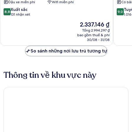
Đậu xe miễn phí
Wifi miễn phí
Có bãi
sử
8.8
9.0
Xuất sắc
Florenc
Tuyệ
8,8
9,0
trên
trên
131 nhận xét
1.016
10,
10,
Giá
2.337.146 ₫
Xuất
Tuyệt
hiện
sắc,
vời,
Tổng 2.994.297 ₫
tại
bao gồm thuế & phí
131
1.016
là
30/08 - 31/08
nhận
nhận
2.337.146 ₫
xét
xét
So sánh những nơi lưu trú tương tự
Thông tin về khu vực này