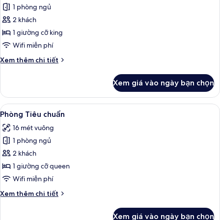
1 phòng ngủ
ảnh
Studio
2 khách
Deluxe
1 giường cỡ king
Wifi miễn phí
Chi
Xem thêm chi tiết
tiết
khác
Xem giá vào ngày bạn chọn
của
Studio
Deluxe
Xem
Phòng Tiêu chuẩn | Minibar, bàn, khu
15
Phòng Tiêu chuẩn
tất
16 mét vuông
cả
1 phòng ngủ
ảnh
Phòng
2 khách
Tiêu
1 giường cỡ queen
chuẩn
Wifi miễn phí
Chi
Xem thêm chi tiết
tiết
khác
Xem giá vào ngày bạn chọn
của