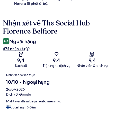
Novella 15 phút đi bộ.
Nhận xét về The Social Hub
Nhận
xét
Florence Belfiore
Ngoại hạng
9,4
675 nhận xét
9,4
9,4
9,4
Sạch sẽ
Tiện nghi, dịch vụ
Nhân viên & dịch vụ
Nhận
Nhận xét đã xác thực
xét
10/10 - Ngoại hạng
26/07/2026
Dịch với Google
Mahtava allasalue ja rento meininki.
Jouni, nghỉ 3 đêm