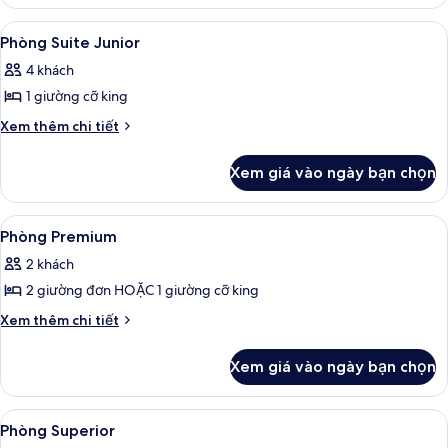
Phòng
đình
dành
Xem
Phòng Suite Junior | Bộ đồ giường ca
9
cho
Phòng Suite Junior
tất
gia
4 khách
đình
cả
1 giường cỡ king
ảnh
Phòng
Chi
Xem thêm chi tiết
tiết
Suite
khác
Junior
Xem giá vào ngày bạn chọn
của
Phòng
Suite
Xem
Phòng Premium | Bộ đồ giường cao câ
5
Junior
Phòng Premium
tất
2 khách
cả
2 giường đơn HOẶC 1 giường cỡ king
ảnh
Phòng
Chi
Xem thêm chi tiết
tiết
Premium
khác
Xem giá vào ngày bạn chọn
của
Phòng
Premium
Xem
Phòng Superior | Bộ đồ giường cao câ
7
Phòng Superior
tất