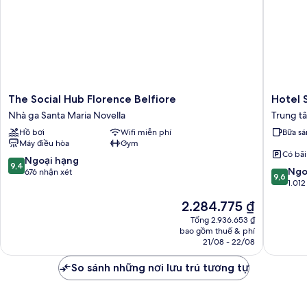
The
Hotel
The Social Hub Florence Belfiore
Hotel 
Social
Santa
Nhà ga Santa Maria Novella
Trung tâ
Hub
Maria
Hồ bơi
Wifi miễn phí
Bữa sá
Florence
Novella
Máy điều hòa
Gym
Belfiore
Trung
Có bãi
Nhà
tâm
9.4
Ngoại hạng
9,4
9.6
ga
lịch
Ngo
trên
676 nhận xét
9,6
trên
Santa
sử
1.012
10,
10,
Maria
Florenc
Ngoại
Giá
2.284.775 ₫
Ngoại
Novella
hạng,
hiện
hạng,
Tổng 2.936.653 ₫
676
tại
bao gồm thuế & phí
1.012
nhận
là
21/08 - 22/08
nhận
xét
2.284.775 ₫
xét
So sánh những nơi lưu trú tương tự