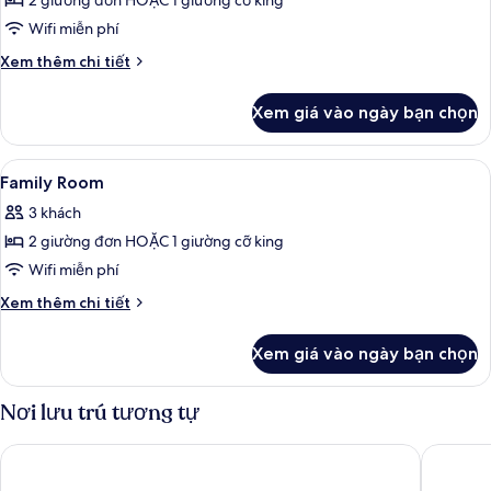
2 giường đơn HOẶC 1 giường cỡ king
Wifi miễn phí
Chi
Xem thêm chi tiết
tiết
khác
Xem giá vào ngày bạn chọn
của
Superior
Room
Xem
Bộ đồ giường cao cấp, két bảo mật t
1
Family Room
tất
3 khách
cả
2 giường đơn HOẶC 1 giường cỡ king
ảnh
Family
Wifi miễn phí
Room
Chi
Xem thêm chi tiết
tiết
khác
Xem giá vào ngày bạn chọn
của
Family
Room
Nơi lưu trú tương tự
The Social Hub Florence Belfiore
Hotel Sa