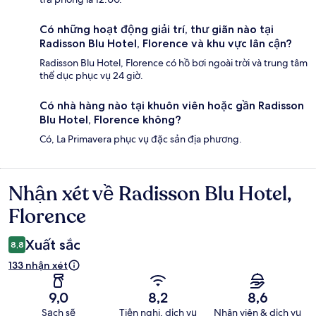
Có những hoạt động giải trí, thư giãn nào tại
Radisson Blu Hotel, Florence và khu vực lân cận?
Radisson Blu Hotel, Florence có hồ bơi ngoài trời và trung tâm
thể dục phục vụ 24 giờ.
Có nhà hàng nào tại khuôn viên hoặc gần Radisson
Blu Hotel, Florence không?
Có, La Primavera phục vụ đặc sản địa phương.
Nhận xét về Radisson Blu Hotel,
Nhận
xét
Florence
Xuất sắc
8,8
133 nhận xét
9,0
8,2
8,6
Sạch sẽ
Tiện nghi, dịch vụ
Nhân viên & dịch vụ