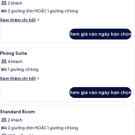
2 khách
cả
2 giường đơn HOẶC 1 giường cỡ king
ảnh
Phòng
Chi
Xem thêm chi tiết
tiết
Superior
khác
Xem giá vào ngày bạn chọn
của
Phòng
Superior
Xem
Phòng Suite | Bộ đồ giường cao cấp,
6
Phòng Suite
tất
4 khách
cả
1 giường cỡ king
ảnh
Phòng
Chi
Xem thêm chi tiết
tiết
Suite
khác
Xem giá vào ngày bạn chọn
của
Phòng
Suite
Xem
Bộ đồ giường cao cấp, két bảo mật t
1
Standard Room
tất
2 khách
cả
2 giường đơn HOẶC 1 giường cỡ king
ảnh