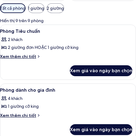
Bộ
Tất cả phòng
1 giường
2 giường
lọc
có
Hiển thị 9 trên 9 phòng
thể
Xem
Phòng Tiêu chuẩn | Bộ đồ giường cao 
4
Phòng Tiêu chuẩn
dùng
tất
để
2 khách
cả
lọc
2 giường đơn HOẶC 1 giường cỡ king
ảnh
tìm
Phòng
Chi
Xem thêm chi tiết
phòng
tiết
Tiêu
khác
chuẩn
Xem giá vào ngày bạn chọn
của
Phòng
Tiêu
Xem
Bộ đồ giường cao cấp, két bảo mật t
6
chuẩn
Phòng dành cho gia đình
tất
4 khách
cả
1 giường cỡ king
ảnh
Phòng
Chi
Xem thêm chi tiết
tiết
dành
khác
cho
Xem giá vào ngày bạn chọn
của
gia