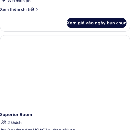
Standard
Wifi miễn phí
Room
Chi
Xem thêm chi tiết
tiết
khác
Xem giá vào ngày bạn chọn
của
Standard
Room
Superior Room
2 khách