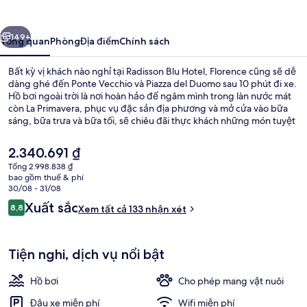
Hotel,
Florence
ước
Tiếp
149+
Tổng quan
Phòng
Địa điểm
Chính sách
Bất kỳ vị khách nào nghỉ tại Radisson Blu Hotel, Florence cũng sẽ dễ
dàng ghé đến Ponte Vecchio và Piazza del Duomo sau 10 phút đi xe.
Hồ bơi ngoài trời là nơi hoàn hảo để ngâm mình trong làn nước mát
còn La Primavera, phục vụ đặc sản địa phương và mở cửa vào bữa
sáng, bữa trưa và bữa tối, sẽ chiêu đãi thực khách những món tuyệt
ngon. Các tiện nghi nổi trội khác bao gồm trung tâm thể thao phục
vụ 24 giờ và quán bar/khu lounge.
Giá
2.340.691 ₫
hiện
Tổng 2.998.838 ₫
tại
bao gồm thuế & phí
Phục vụ bữa sáng, bữa trưa và bữa tối
là
30/08 - 31/08
2.340.691 ₫
Nhận
Xuất sắc
8,8
Xem tất cả 133 nhận xét
8,8 trên 10,
xét
Tiện nghi, dịch vụ nổi bật
Hồ bơi
Cho phép mang vật nuôi
Đậu xe miễn phí
Wifi miễn phí