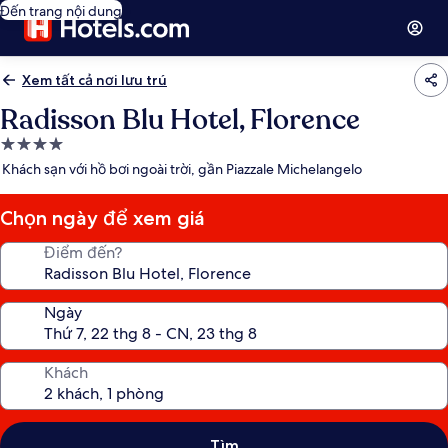
Đến trang nội dung
Xem tất cả nơi lưu trú
Radisson Blu Hotel, Florence
Nơi
lưu
Khách sạn với hồ bơi ngoài trời, gần Piazzale Michelangelo
trú
4.0
Chọn ngày để xem giá
sao
Điểm đến?
Ngày
Khách
Tìm