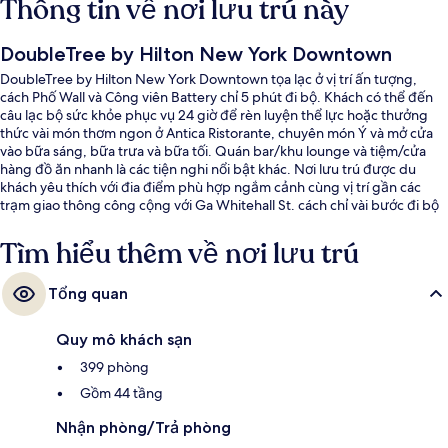
Thông tin về nơi lưu trú này
DoubleTree by Hilton New York Downtown
DoubleTree by Hilton New York Downtown tọa lạc ở vị trí ấn tượng,
cách Phố Wall và Công viên Battery chỉ 5 phút đi bộ. Khách có thể đến
câu lạc bộ sức khỏe phục vụ 24 giờ để rèn luyện thể lực hoặc thưởng
thức vài món thơm ngon ở Antica Ristorante, chuyên món Ý và mở cửa
vào bữa sáng, bữa trưa và bữa tối. Quán bar/khu lounge và tiệm/cửa
hàng đồ ăn nhanh là các tiện nghi nổi bật khác. Nơi lưu trú được du
khách yêu thích với đia điểm phù hợp ngắm cảnh cùng vị trí gần các
trạm giao thông công cộng với Ga Whitehall St. cách chỉ vài bước đi bộ
và Ga Bowling Green cũng chỉ cách khoảng 3 phút.
Tìm hiểu thêm về nơi lưu trú
Tổng quan
Quy mô khách sạn
399 phòng
Gồm 44 tầng
Nhận phòng/Trả phòng