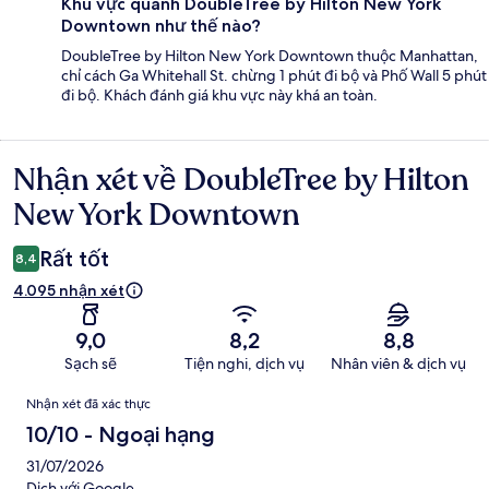
Khu vực quanh DoubleTree by Hilton New York
Downtown như thế nào?
DoubleTree by Hilton New York Downtown thuộc Manhattan,
chỉ cách Ga Whitehall St. chừng 1 phút đi bộ và Phố Wall 5 phút
đi bộ. Khách đánh giá khu vực này khá an toàn.
Nhận xét về DoubleTree by Hilton
Nhận
xét
New York Downtown
Rất tốt
8,4
4.095 nhận xét
9,0
8,2
8,8
Sạch sẽ
Tiện nghi, dịch vụ
Nhân viên & dịch vụ
Nhận
Nhận xét đã xác thực
xét
10/10 - Ngoại hạng
31/07/2026
Dịch với Google