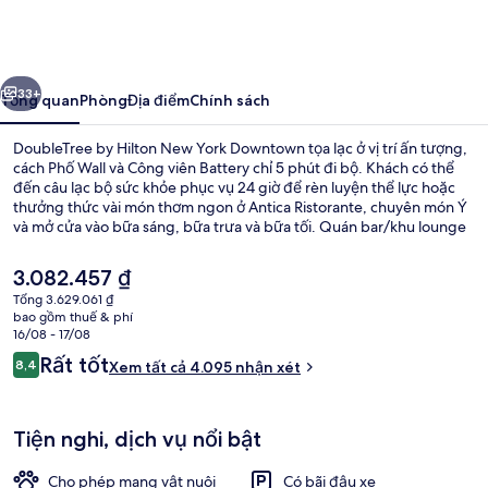
by
Hilton
New
ước
Tiếp
York
33+
Tổng quan
Phòng
Địa điểm
Chính sách
Downtown
DoubleTree by Hilton New York Downtown tọa lạc ở vị trí ấn tượng,
cách Phố Wall và Công viên Battery chỉ 5 phút đi bộ. Khách có thể
đến câu lạc bộ sức khỏe phục vụ 24 giờ để rèn luyện thể lực hoặc
thưởng thức vài món thơm ngon ở Antica Ristorante, chuyên món Ý
và mở cửa vào bữa sáng, bữa trưa và bữa tối. Quán bar/khu lounge
và tiệm/cửa hàng đồ ăn nhanh là các tiện nghi nổi bật khác. Nơi lưu
trú được du khách yêu thích với đia điểm phù hợp ngắm cảnh cùng
Giá
3.082.457 ₫
vị trí gần các trạm giao thông công cộng với Ga Whitehall St. cách
hiện
Tổng 3.629.061 ₫
chỉ vài bước đi bộ và Ga Bowling Green cũng chỉ cách khoảng 3
tại
bao gồm thuế & phí
phút.
Ngoại thất
là
16/08 - 17/08
3.082.457 ₫
Nhận
Rất tốt
8,4
Xem tất cả 4.095 nhận xét
8,4 trên 10,
xét
Tiện nghi, dịch vụ nổi bật
Cho phép mang vật nuôi
Có bãi đậu xe