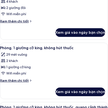
4 khách
Phòng,
2 giường đôi
2
giường
Wifi miễn phí
đôi,
Chi
Xem thêm chi tiết
không
tiết
khác
hút
Xem giá vào ngày bạn chọn
của
thuốc,
Phòng,
quang
2
Xem
Két bảo mật tại phòng, bàn, khu vực 
4
cảnh
giường
Phòng, 1 giường cỡ king, không hút thuốc
tất
đôi,
thành
29 mét vuông
không
cả
phố
hút
2 khách
ảnh
thuốc,
Phòng,
1 giường cỡ king
quang
1
cảnh
Wifi miễn phí
thành
giường
Chi
Xem thêm chi tiết
phố
cỡ
tiết
king,
khác
Xem giá vào ngày bạn chọn
của
không
Phòng,
hút
1
Xem
Phòng, 1 giường cỡ king, không hút t
thuốc
4
giường
Phòng, 1 giường cỡ king, không hút thuốc, quang cảnh thành