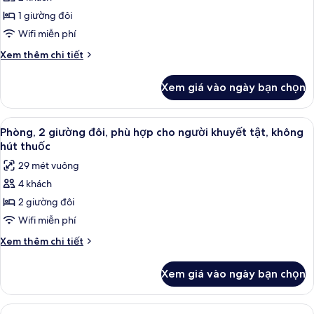
Phòng,
không
Shower)
1 giường đôi
phù
hút
thuốc
hợp
Wifi miễn phí
(Roll-
cho
Chi
Xem thêm chi tiết
in
người
tiết
Shower)
khác
khuyết
Xem giá vào ngày bạn chọn
của
tật,
Phòng,
không
phù
Xem
Két bảo mật tại phòng, bàn, khu vực 
4
hút
hợp
Phòng, 2 giường đôi, phù hợp cho người khuyết tật, không
tất
cho
thuốc
hút thuốc
người
cả
(Roll-
29 mét vuông
khuyết
ảnh
in
tật,
4 khách
Phòng,
không
Shower)
2 giường đôi
2
hút
thuốc
giường
Wifi miễn phí
(Roll-
đôi,
Chi
Xem thêm chi tiết
in
phù
tiết
Shower)
khác
hợp
Xem giá vào ngày bạn chọn
của
cho
Phòng,
người
2
Xem
Két bảo mật tại phòng, bàn, khu vực 