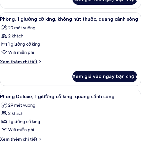
của
cỡ
Phòng
king,
Suite
Xem
Phòng, 1 giường cỡ king, không hút t
không
4
Junior,
Phòng, 1 giường cỡ king, không hút thuốc, quang cảnh sông
tất
1
hút
29 mét vuông
giường
cả
thuốc
cỡ
2 khách
ảnh
king,
Phòng,
1 giường cỡ king
không
1
hút
Wifi miễn phí
thuốc
giường
Chi
Xem thêm chi tiết
cỡ
tiết
king,
khác
Xem giá vào ngày bạn chọn
của
không
Phòng,
hút
1
Xem
Phòng Deluxe, 1 giường cỡ king, quan
thuốc,
4
giường
Phòng Deluxe, 1 giường cỡ king, quang cảnh sông
tất
cỡ
quang
29 mét vuông
king,
cả
cảnh
không
2 khách
ảnh
sông
hút
Phòng
1 giường cỡ king
thuốc,
Deluxe,
quang
Wifi miễn phí
cảnh
1
Chi
Xem thêm chi tiết
sông