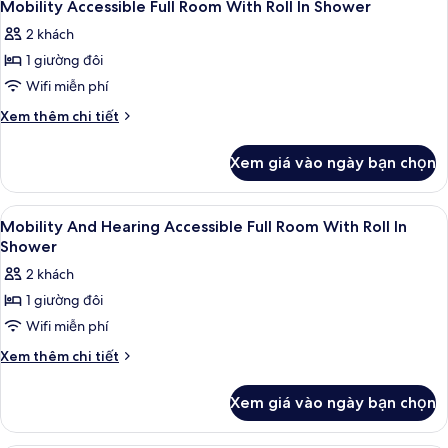
4
khuyết
giường
Mobility Accessible Full Room With Roll In Shower
tất
đôi,
tật,
2 khách
phù
cả
không
hợp
1 giường đôi
ảnh
hút
cho
Mobility
Wifi miễn phí
người
thuốc
Accessible
khuyết
Chi
Xem thêm chi tiết
tật,
Full
tiết
không
khác
Room
Xem giá vào ngày bạn chọn
hút
của
With
thuốc
Mobility
Roll
Accessible
Xem
Két bảo mật tại phòng, bàn, khu vực 
4
In
Full
Mobility And Hearing Accessible Full Room With Roll In
tất
Room
Shower
Shower
With
cả
2 khách
Roll
ảnh
In
1 giường đôi
Mobility
Shower
Wifi miễn phí
And
Hearing
Chi
Xem thêm chi tiết
tiết
Accessible
khác
Full
Xem giá vào ngày bạn chọn
của
Room
Mobility
With
And