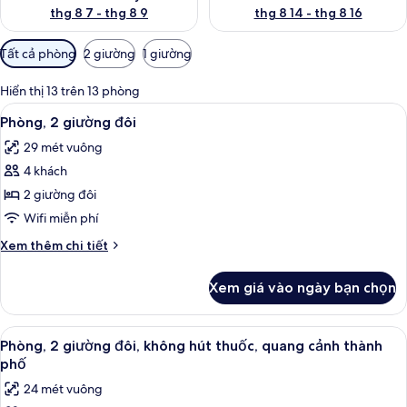
thg 8 7 - thg 8 9
thg 8 14 - thg 8 16
Bộ
Tất cả phòng
2 giường
1 giường
lọc
có
Hiển thị 13 trên 13 phòng
thể
Xem
Két bảo mật tại phòng, bàn, khu vực 
4
Phòng, 2 giường đôi
dùng
tất
để
29 mét vuông
cả
lọc
4 khách
ảnh
tìm
Phòng,
2 giường đôi
phòng
2
Wifi miễn phí
giường
Chi
Xem thêm chi tiết
đôi
tiết
khác
Xem giá vào ngày bạn chọn
của
Phòng,
2
Xem
Phòng, 2 giường đôi, không hút thuốc
4
giường
Phòng, 2 giường đôi, không hút thuốc, quang cảnh thành
tất
đôi
phố
cả
24 mét vuông
ảnh