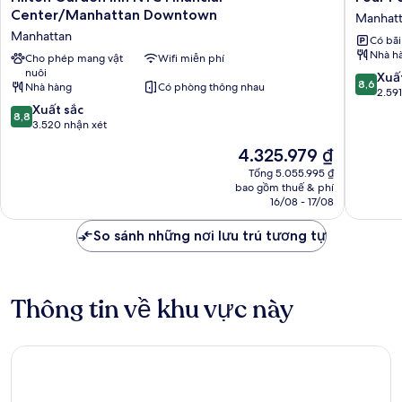
Garden
Points
Center/Manhattan Downtown
Manhat
Inn
By
Manhattan
Có bãi
NYC
Sherato
Nhà h
Financial
Cho phép mang vật
Wifi miễn phí
New
nuôi
Center/Manhattan
York
8.6
Xuấ
8,6
Nhà hàng
Có phòng thông nhau
Downtown
Downto
trên
2.59
Manhattan
Manhatt
8.8
10,
Xuất sắc
8,8
trên
Xuất
3.520 nhận xét
10,
sắc,
Giá
4.325.979 ₫
Xuất
2.591
hiện
sắc,
nhận
Tổng 5.055.995 ₫
tại
bao gồm thuế & phí
3.520
xét
là
16/08 - 17/08
nhận
4.325.979 ₫
xét
So sánh những nơi lưu trú tương tự
Thông tin về khu vực này