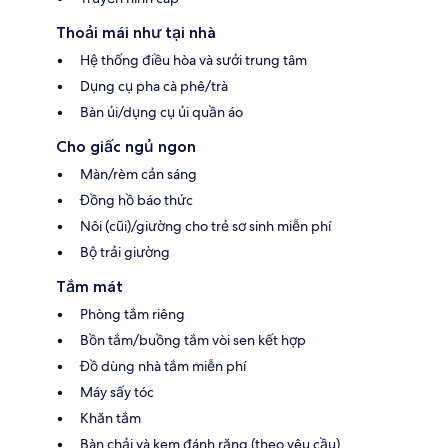
Thoải mái như tại nhà
Hệ thống điều hòa và sưởi trung tâm
Dụng cụ pha cà phê/trà
Bàn ủi/dụng cụ ủi quần áo
Cho giấc ngủ ngon
Màn/rèm cản sáng
Đồng hồ báo thức
Nôi (cũi)/giường cho trẻ sơ sinh miễn phí
Bộ trải giường
Tắm mát
Phòng tắm riêng
Bồn tắm/buồng tắm vòi sen kết hợp
Đồ dùng nhà tắm miễn phí
Máy sấy tóc
Khăn tắm
Bàn chải và kem đánh răng (theo yêu cầu)