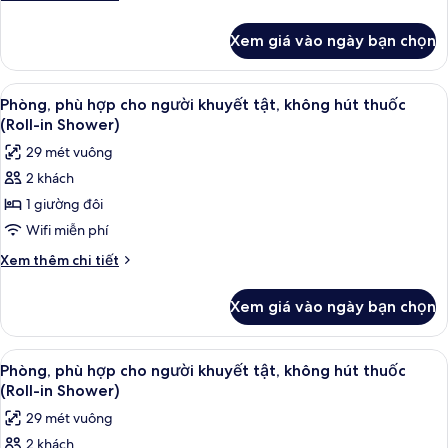
giường
tiết
cỡ
khác
Xem giá vào ngày bạn chọn
của
king,
Phòng
quang
Deluxe,
Xem
Két bảo mật tại phòng, bàn, khu vực 
cảnh
4
1
Phòng, phù hợp cho người khuyết tật, không hút thuốc
tất
giường
sông
(Roll-in Shower)
cỡ
cả
29 mét vuông
king,
ảnh
quang
2 khách
Phòng,
cảnh
1 giường đôi
phù
sông
hợp
Wifi miễn phí
cho
Chi
Xem thêm chi tiết
người
tiết
khác
khuyết
Xem giá vào ngày bạn chọn
của
tật,
Phòng,
không
phù
Xem
Két bảo mật tại phòng, bàn, khu vực 
4
hút
hợp
Phòng, phù hợp cho người khuyết tật, không hút thuốc
tất
cho
thuốc
(Roll-in Shower)
người
cả
(Roll-
29 mét vuông
khuyết
ảnh
in
tật,
2 khách