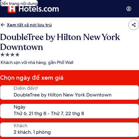
Đến trang nội dung
Xem tất cả nơi lưu trú
DoubleTree by Hilton New York
Downtown
Nơi
lưu
Khách sạn với nhà hàng, gần Phố Wall
trú
4.0
Chọn ngày để xem giá
sao
Điểm đến?
Ngày
Khách