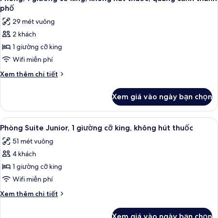
tất
cỡ
phố
king,
cả
29 mét vuông
không
ảnh
hút
2 khách
Phòng,
thuốc
1 giường cỡ king
1
giường
Wifi miễn phí
cỡ
Chi
Xem thêm chi tiết
king,
tiết
khác
không
Xem giá vào ngày bạn chọn
của
hút
Phòng,
thuốc,
1
Xem
Phòng Suite Junior, 1 giường cỡ king,
4
quang
giường
Phòng Suite Junior, 1 giường cỡ king, không hút thuốc
tất
cỡ
cảnh
51 mét vuông
king,
cả
thành
không
4 khách
ảnh
phố
hút
Phòng
1 giường cỡ king
thuốc,
Suite
quang
Wifi miễn phí
cảnh
Junior,
Chi
Xem thêm chi tiết
thành
1
tiết
phố
giường
khác
Xem giá vào ngày bạn chọn