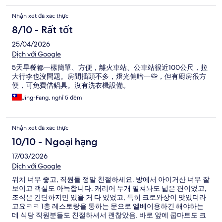
Nhận xét đã xác thực
8/10 - Rất tốt
25/04/2026
Dịch với Google
5天早餐都一樣簡單、方便，離火車站、公車站很近100公尺，拉
大行李也沒問題。房間插頭不多，燈光偏暗一些，但有廚房很方
便，可免費借鍋具。沒有洗衣機設備。
Jing-Fang, nghỉ 5 đêm
Nhận xét đã xác thực
10/10 - Ngoại hạng
17/03/2026
Dịch với Google
위치 너무 좋고, 직원들 정말 친절하세요. 방에서 아이거산 너무 잘
보이고 객실도 아늑합니다. 캐리어 두개 펼쳐놔도 넓은 편이었고,
조식은 간단하지만 있을 거 다 있었고, 특히 크로와상이 맛있더라
고요ㅋㅋ 1층 레스토랑을 통하는 문으로 엘베이용하긴 해야하는
데 식당 직원분들도 친절하셔서 괜찮았음. 바로 앞에 쿱마트도 크