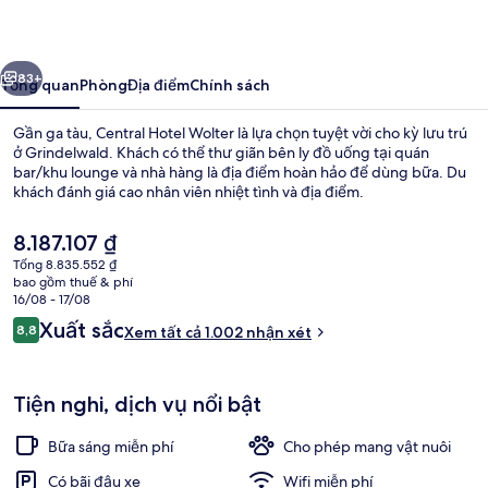
Wolter
ước
Tiếp
83+
Tổng quan
Phòng
Địa điểm
Chính sách
Gần ga tàu, Central Hotel Wolter là lựa chọn tuyệt vời cho kỳ lưu trú
ở Grindelwald. Khách có thể thư giãn bên ly đồ uống tại quán
bar/khu lounge và nhà hàng là địa điểm hoàn hảo để dùng bữa. Du
khách đánh giá cao nhân viên nhiệt tình và địa điểm.
Giá
8.187.107 ₫
hiện
Tổng 8.835.552 ₫
tại
bao gồm thuế & phí
là
16/08 - 17/08
Phục vụ bữa trưa và bữa tối
8.187.107 ₫
Nhận
Xuất sắc
8,8
Xem tất cả 1.002 nhận xét
8,8 trên 10,
xét
Tiện nghi, dịch vụ nổi bật
Bữa sáng miễn phí
Cho phép mang vật nuôi
Có bãi đậu xe
Wifi miễn phí