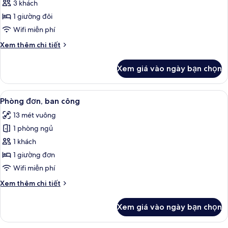
Phòng
3 khách
building)
đôi
1 giường đôi
Superior,
Wifi miễn phí
ban
Chi
Xem thêm chi tiết
công,
tiết
quang
khác
Xem giá vào ngày bạn chọn
của
cảnh
Phòng
núi
đôi
Xem
Phòng đơn, ban công | Bộ đồ giường k
(Eiger)
5
Superior,
Phòng đơn, ban công
tất
ban
13 mét vuông
công,
cả
quang
1 phòng ngủ
ảnh
cảnh
Phòng
1 khách
núi
đơn,
(Eiger)
1 giường đơn
ban
Wifi miễn phí
công
Chi
Xem thêm chi tiết
tiết
khác
Xem giá vào ngày bạn chọn
của
Phòng