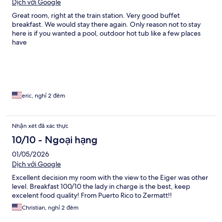
Dịch với Google
Great room, right at the train station. Very good buffet
breakfast. We would stay there again. Only reason not to stay
here is if you wanted a pool, outdoor hot tub like a few places
have
eric, nghỉ 2 đêm
Nhận xét đã xác thực
10/10 - Ngoại hạng
01/05/2026
Dịch với Google
Excellent decision my room with the view to the Eiger was other
level. Breakfast 100/10 the lady in charge is the best, keep
excelent food quality! From Puerto Rico to Zermatt!!
Christian, nghỉ 2 đêm