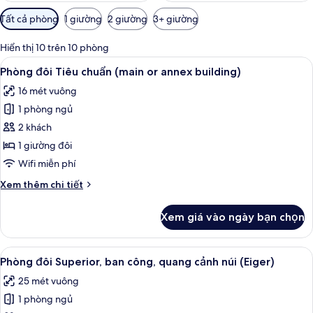
Bộ
Tất cả phòng
1 giường
2 giường
3+ giường
lọc
có
Hiển thị 10 trên 10 phòng
thể
Xem
Phòng đôi Tiêu chuẩn (main or annex 
10
Phòng đôi Tiêu chuẩn (main or annex building)
dùng
tất
để
16 mét vuông
cả
lọc
1 phòng ngủ
ảnh
tìm
Phòng
2 khách
phòng
đôi
1 giường đôi
Tiêu
Wifi miễn phí
chuẩn
Chi
Xem thêm chi tiết
(main
tiết
or
khác
Xem giá vào ngày bạn chọn
của
annex
Phòng
building)
đôi
Xem
Phòng đôi Superior, ban công, quang c
7
Tiêu
Phòng đôi Superior, ban công, quang cảnh núi (Eiger)
tất
chuẩn
25 mét vuông
(main
cả
or
1 phòng ngủ
ảnh
annex