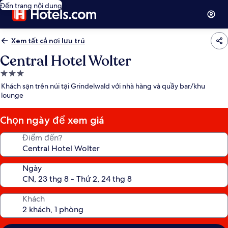
Đến trang nội dung
Xem tất cả nơi lưu trú
Central Hotel Wolter
Nơi
lưu
Khách sạn trên núi tại Grindelwald với nhà hàng và quầy bar/khu
trú
lounge
3.0
sao
Chọn ngày để xem giá
Điểm đến?
Ngày
Khách