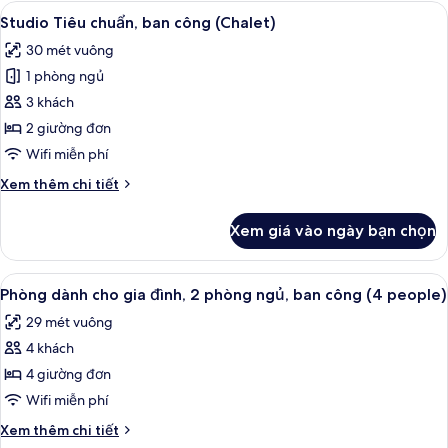
đơn,
Xem
Studio Tiêu chuẩn, ban công (Chalet) 
9
ban
Studio Tiêu chuẩn, ban công (Chalet)
tất
công
30 mét vuông
cả
1 phòng ngủ
ảnh
Studio
3 khách
Tiêu
2 giường đơn
chuẩn,
Wifi miễn phí
ban
Chi
Xem thêm chi tiết
công
tiết
(Chalet)
khác
Xem giá vào ngày bạn chọn
của
Studio
Tiêu
Xem
Phòng dành cho gia đình, 2 phòng ngủ
10
chuẩn,
Phòng dành cho gia đình, 2 phòng ngủ, ban công (4 people)
tất
ban
29 mét vuông
công
cả
(Chalet)
4 khách
ảnh
Phòng
4 giường đơn
dành
Wifi miễn phí
cho
Chi
Xem thêm chi tiết
gia
tiết