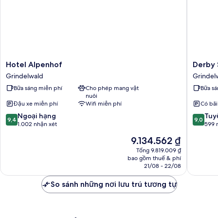
Hotel
Derby
Hotel Alpenhof
Derby 
Alpenhof
Swiss
Grindelwald
Grindel
Grindelwald
Quality
Bữa sáng miễn phí
Cho phép mang vật
Bữa sá
Hotel
nuôi
Grindel
Đậu xe miễn phí
Wifi miễn phí
Có bãi
9.4
9.0
Ngoại hạng
Tuyệ
9,4
9,0
trên
trên
1.002 nhận xét
599 
10,
10,
Giá
9.134.562 ₫
Ngoại
Tuyệt
hiện
hạng,
vời,
Tổng 9.819.009 ₫
tại
bao gồm thuế & phí
1.002
599
là
21/08 - 22/08
nhận
nhận
9.134.562 ₫
xét
xét
So sánh những nơi lưu trú tương tự