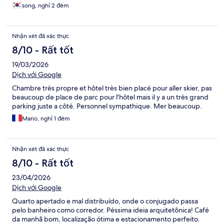
게 있고, 수도물도 깨끗해서 식용가능하다더라고요. 다시 여행가
song, nghỉ 2 đêm
면 또 이 호텔 갈거임!!
Nhận xét đã xác thực
8/10 - Rất tốt
19/03/2026
Dịch với Google
Chambre très propre et hôtel très bien placé pour aller skier, pas
beaucoup de place de parc pour l'hôtel mais il y a un très grand
parking juste a côté. Personnel sympathique. Mer beaucoup.
Mario, nghỉ 1 đêm
Nhận xét đã xác thực
8/10 - Rất tốt
23/04/2026
Dịch với Google
Quarto apertado e mal distribuído, onde o conjugado passa
pelo banheiro como corredor. Péssima ideia arquitetônica! Café
da manhã bom, localização ótima e estacionamento perfeito.