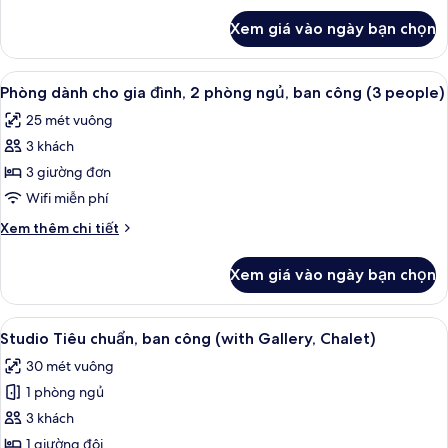
đình,
khác
Xem giá vào ngày bạn chọn
của
2
Phòng
phòng
dành
Xem
Bộ đồ giường kháng dị ứng, minibar, 
ngủ,
10
cho
Phòng dành cho gia đình, 2 phòng ngủ, ban công (3 people)
tất
gia
ban
25 mét vuông
đình,
cả
công
2
3 khách
ảnh
(4
phòng
Phòng
3 giường đơn
people)
ngủ,
dành
ban
Wifi miễn phí
công
cho
Chi
Xem thêm chi tiết
(4
gia
tiết
people)
đình,
khác
Xem giá vào ngày bạn chọn
của
2
Phòng
phòng
dành
Xem
Studio Tiêu chuẩn, ban công (with Gal
ngủ,
10
cho
Studio Tiêu chuẩn, ban công (with Gallery, Chalet)
tất
gia
ban
30 mét vuông
đình,
cả
công
2
1 phòng ngủ
ảnh
(3
phòng
Studio
3 khách
people)
ngủ,
Tiêu
ban
1 giường đôi