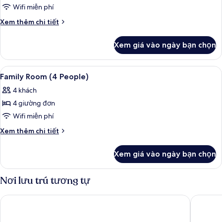
Family
Wifi miễn phí
Room
Chi
Xem thêm chi tiết
(3
tiết
khác
People)
Xem giá vào ngày bạn chọn
của
Family
Room
Xem
Bộ đồ giường kháng dị ứng, minibar, 
7
(3
Family Room (4 People)
tất
People)
4 khách
cả
4 giường đơn
ảnh
Family
Wifi miễn phí
Room
Chi
Xem thêm chi tiết
(4
tiết
khác
People)
Xem giá vào ngày bạn chọn
của
Family
Room
Nơi lưu trú tương tự
(4
People)
Hotel Alpenhof
Derby Sw