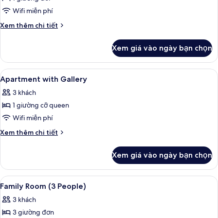
công
chuẩn,
Wifi miễn phí
(3
ban
people)
Chi
Xem thêm chi tiết
công
tiết
(with
khác
Xem giá vào ngày bạn chọn
của
Gallery,
Studio
Chalet)
Tiêu
Xem
Bộ đồ giường kháng dị ứng, minibar, 
2
chuẩn,
Apartment with Gallery
tất
ban
3 khách
công
cả
(with
1 giường cỡ queen
ảnh
Gallery,
Apartment
Wifi miễn phí
Chalet)
with
Chi
Xem thêm chi tiết
Gallery
tiết
khác
Xem giá vào ngày bạn chọn
của
Apartment
with
Xem
Bộ đồ giường kháng dị ứng, minibar, 
7
Gallery
Family Room (3 People)
tất
3 khách
cả
3 giường đơn
ảnh