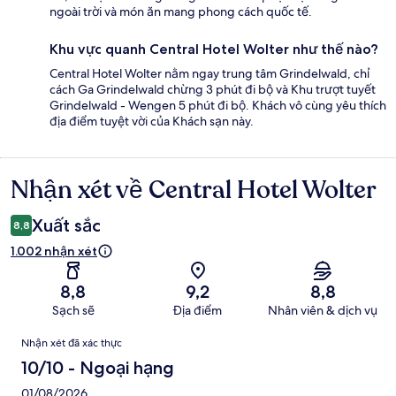
ngoài trời và món ăn mang phong cách quốc tế.
Khu vực quanh Central Hotel Wolter như thế nào?
Central Hotel Wolter nằm ngay trung tâm Grindelwald, chỉ
cách Ga Grindelwald chừng 3 phút đi bộ và Khu trượt tuyết
Grindelwald - Wengen 5 phút đi bộ. Khách vô cùng yêu thích
địa điểm tuyệt vời của Khách sạn này.
Nhận xét về Central Hotel Wolter
Nhận
xét
Xuất sắc
8,8
1.002 nhận xét
8,8
9,2
8,8
Sạch sẽ
Địa điểm
Nhân viên & dịch vụ
Nhận
Nhận xét đã xác thực
xét
10/10 - Ngoại hạng
01/08/2026