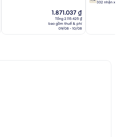
10,
trên
332 nhận xét
Tốt,
10,
Giá
G
1.871.037 ₫
700
Tốt,
hiện
h
nhận
332
Tổng 2.115.425 ₫
tại
t
xét
bao gồm thuế & phí
ba
nhận
là
l
09/08 - 10/08
xét
1.871.037 ₫
1