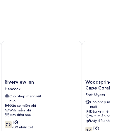
North
Riverview Inn
Woodspring Suites For
Riverview
Woodspring
Riverview Inn
Woodspring Suites F
Inn
Suites
Cape Coral
Hancock
Hancock
Fort
Fort Myers
Cho phép mang vật
Myers
nuôi
-
Cho phép mang vật
Đậu xe miễn phí
nuôi
Cape
Wifi miễn phí
Đậu xe miễn phí
Coral
Máy điều hòa
Wifi miễn phí
Fort
Máy điều hòa
7.6
Tốt
Myers
7,6
trên
700 nhận xét
7.6
Tốt
7,6