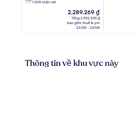
trên
1.009 nhận xét
10,
10,
1.008
Giá
2.289.269 ₫
Tốt,
nhận
hiện
1.009
Tổng 2.552.535 ₫
xét
tại
bao gồm thuế & phí
nhận
là
22/08 - 23/08
xét
2.289.269 ₫
Thông tin về khu vực này