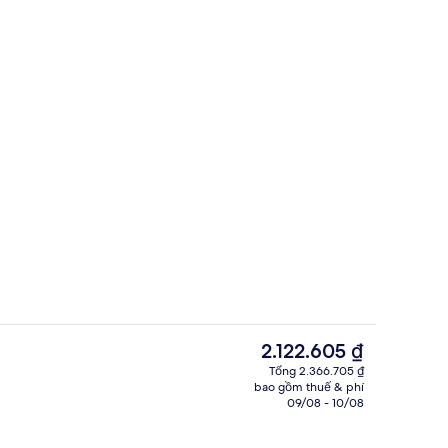
 làm việc phù hợp cho laptop
Ngoại thất
Giá
2.122.605 ₫
hiện
Tổng 2.366.705 ₫
tại
bao gồm thuế & phí
êu chuẩn | Bàn, khu vực làm việc phù hợp cho laptop
Ngoại thất
là
09/08 - 10/08
2.122.605 ₫