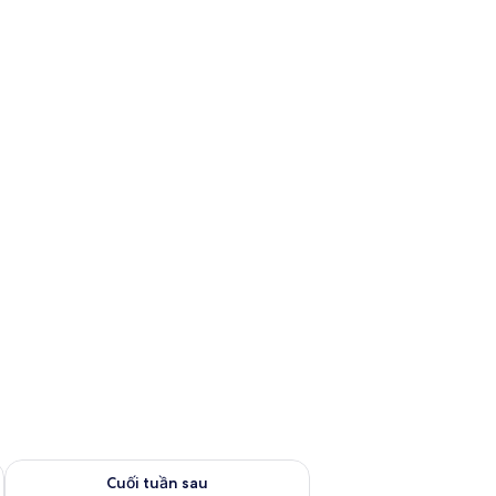
 thg 8 14 - thg 8 16
Kiểm tra lượng phòng cuối tuần tới từ thg 8 21 - thg 8 23
Cuối tuần sau