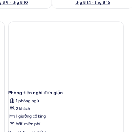
 8 9 - thg 8 10
thg 8 14 - thg 8 16
hu vực làm việc phù hợp cho laptop
Phòng tiện nghi đơn giản
1 phòng ngủ
2 khách
1 giường cỡ king
Wifi miễn phí