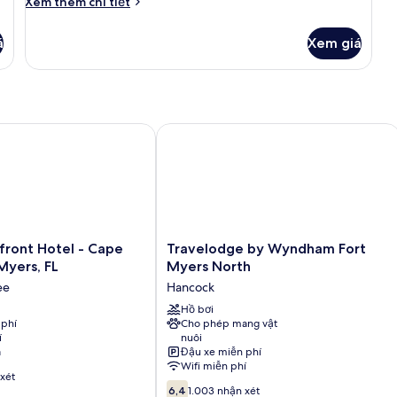
Chi
Xem thêm chi tiết
tiết
khác
á
Xem giá
của
Phòng
tiện
nghi
đơn
giản
t Hotel - Cape Coral/Fort Myers, FL
Travelodge by Wyndham Fort Myers 
Travelodge
ront Hotel - Cape
Travelodge by Wyndham Fort
by
Myers, FL
Myers North
Wyndham
ee
Hancock
Fort
Myers
Hồ bơi
 phí
Cho phép mang vật
North
í
nuôi
Hancock
a
Đậu xe miễn phí
Wifi miễn phí
ee
xét
6.4
6,4
1.003 nhận xét