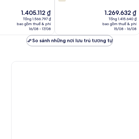
trên
10,
Giá
Giá
1.405.112 ₫
1.269.632 ₫
1.003
hiện
hiện
nhận
Tổng 1.566.797 ₫
Tổng 1.415.640 ₫
tại
tại
bao gồm thuế & phí
bao gồm thuế & phí
xét
là
là
16/08 - 17/08
15/08 - 16/08
1.405.112 ₫
1.269.632 ₫
So sánh những nơi lưu trú tương tự