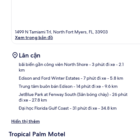
1499 N Tamiami Trl, North Fort Myers, FL, 33903
Xem trong bản đồ
Lân cận
bãi biển gần công viên North Shore
- 3 phút đi xe
- 2.1
km
Edison and Ford Winter Estates
- 7 phút đi xe
- 5.8 km
Bản
Trung tâm buôn bán Edison
- 14 phút đi xe
- 9.6 km
JetBlue Park at Fenway South (Sân bóng chày)
- 26 phút
đi xe
- 27.8 km
Đại học Florida Gulf Coast
- 31 phút đi xe
- 34.8 km
Hiển thị thêm
Tropical Palm Motel