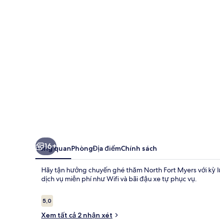
Motel
16+
Tổng quan
Phòng
Địa điểm
Chính sách
Hãy tận hưởng chuyến ghé thăm North Fort Myers với kỳ lưu
dịch vụ miễn phí như Wifi và bãi đậu xe tự phục vụ.
Nhận
5,0
5,0 trên 10,
xét
Xem tất cả 2 nhận xét