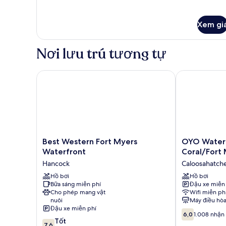
Xem gi
Nơi lưu trú tương tự
Best Western Fort Myers Waterfront
OYO Waterfron
Best
OYO
Best Western Fort Myers
OYO Waterf
Western
Waterfront
Waterfront
Coral/Fort 
Fort
Hotel
Hancock
Caloosahatch
Myers
-
Waterfront
Hồ bơi
Cape
Hồ bơi
Bữa sáng miễn phí
Đậu xe miễn
Hancock
Coral/Fort
Cho phép mang vật
Wifi miễn ph
Myers,
nuôi
Máy điều hò
FL
Đậu xe miễn phí
6.0
Caloosahatch
6,0
1.008 nhận 
7.6
Tốt
trên
7,6