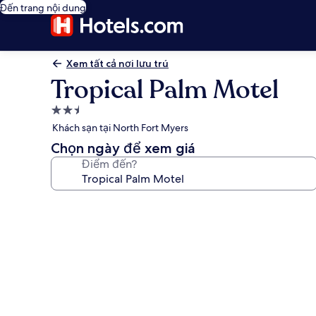
Đến trang nội dung
Xem tất cả nơi lưu trú
Tropical Palm Motel
Nơi
lưu
Khách sạn tại North Fort Myers
trú
Chọn ngày để xem giá
2.5
Điểm đến?
sao
Thư
viện
ảnh
về
Tropical
Palm