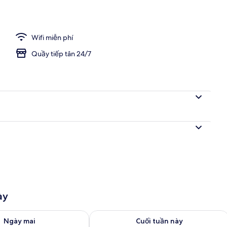
Wifi miễn phí
Quầy tiếp tân 24/7
ày
g phòng ngày mai từ thg 8 9 - thg 8 10
Kiểm tra lượng phòng cuối tuần này từ
Ngày mai
Cuối tuần này