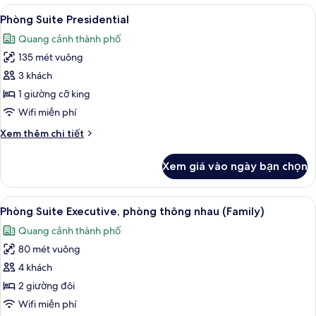
Suite
Xem
Buồng tắm vòi sen
10
Junior,
Phòng Suite Presidential
tất
2
Quang cảnh thành phố
giường
cả
đơn
135 mét vuông
ảnh
Phòng
3 khách
Suite
1 giường cỡ king
Presidential
Wifi miễn phí
Chi
Xem thêm chi tiết
tiết
khác
Xem giá vào ngày bạn chọn
của
Phòng
Suite
Xem
Bộ đồ giường kháng dị ứng, minibar, 
10
Presidential
Phòng Suite Executive, phòng thông nhau (Family)
tất
Quang cảnh thành phố
cả
80 mét vuông
ảnh
Phòng
4 khách
Suite
2 giường đôi
Executive,
Wifi miễn phí