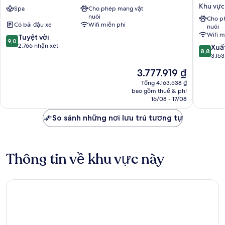
Inn
Airport
Khu vực
Spa
Cho phép mang vật
Frankfurt
Hotel
nuôi
Airport
&
Cho p
Có bãi đậu xe
Wifi miễn phí
nuôi
Khu
Confere
Wifi m
9.0
vực
Tuyệt vời
Center
9,0
trên
Sân
2.766 nhận xét
Khu
8.8
Xuấ
8,8
10,
bay
vực
trên
3.153
Tuyệt
Frankfurt
Sân
10,
Giá
3.777.919 ₫
vời,
bay
Xuất
hiện
2.766
Frankfur
sắc,
Tổng 4.163.538 ₫
tại
nhận
bao gồm thuế & phí
3.153
là
16/08 - 17/08
xét
nhận
3.777.919 ₫
xét
So sánh những nơi lưu trú tương tự
Thông tin về khu vực này