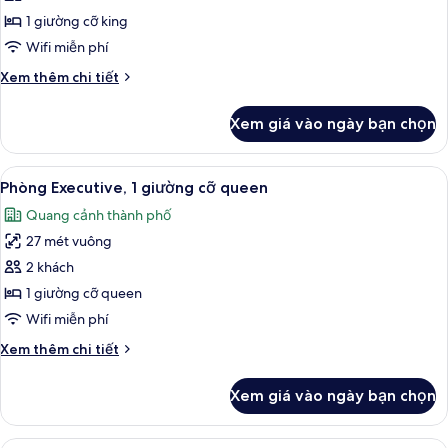
1
1 giường cỡ king
giường
Wifi miễn phí
cỡ
Chi
Xem thêm chi tiết
king
tiết
khác
Xem giá vào ngày bạn chọn
của
Phòng,
1
Xem
Bộ đồ giường kháng dị ứng, minibar, 
10
giường
Phòng Executive, 1 giường cỡ queen
tất
cỡ
Quang cảnh thành phố
king
cả
27 mét vuông
ảnh
Phòng
2 khách
Executive,
1 giường cỡ queen
1
Wifi miễn phí
giường
Chi
Xem thêm chi tiết
cỡ
tiết
queen
khác
Xem giá vào ngày bạn chọn
của
Phòng
Executive,
Bộ đồ giường kháng dị ứng, minibar, 