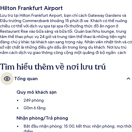
Hilton Frankfurt Airport
Lưu trú tại Hilton Frankfurt Airport, bạn chỉ cách Gateway Gardens và
Đấu trường Commerzbank khoảng 15 phút đi xe. Khách có thể nuông
chiều cơ thể với dịch vụ spa tại spa rồi thưởng thức đồ ăn ngon ở
Restaurant Rise vào bữa sáng và bữa tối. Quán bar/khu lounge, trung
tâm thể thao phục vụ 24 giờ và trung tâm thể thao là những tiện nghi
đáng chú ý khác tại khách sạn sang trọng này. Nhân viên nhiệt tình và cơ
sở vật chất là những điều ghi dấu ấn trong lòng du khách. Nơi lưu trú
nằm cách dịch vụ giao thông công cộng một quãng đi bộ ngắn: cách
Ga metro Terminal 1 - Concourses A & Z 12 phút và Ga metro Terminal 1
C 13 phút.
Tìm hiểu thêm về nơi lưu trú
Tổng quan
Quy mô khách sạn
249 phòng
Gồm 6 tầng
Nhận phòng/Trả phòng
Bắt đầu nhận phòng: 15:00, kết thúc nhận phòng: mọi thời
điểm