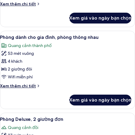
phòng
Chi
Xem thêm chi tiết
thông
tiết
nhau
khác
Xem giá vào ngày bạn chọn
của
(Family)
Phòng
Suite
Xem
Bộ đồ giường kháng dị ứng, minibar, 
8
Executive,
Phòng dành cho gia đình, phòng thông nhau
tất
phòng
Quang cảnh thành phố
thông
cả
nhau
53 mét vuông
ảnh
(Family)
Phòng
4 khách
dành
2 giường đôi
cho
Wifi miễn phí
gia
Chi
Xem thêm chi tiết
đình,
tiết
phòng
khác
Xem giá vào ngày bạn chọn
của
thông
Phòng
nhau
dành
Xem
Bộ đồ giường kháng dị ứng, minibar, 
7
cho
Phòng Deluxe, 2 giường đơn
tất
gia
Quang cảnh đồi
đình,
cả
phòng