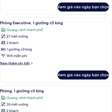
king
khác
Xem giá vào ngày bạn chọn
của
(with
Phòng
Separate
Suite
Xem
Bộ đồ giường kháng dị ứng, minibar, 
Living
13
Deluxe,
Phòng Executive, 1 giường cỡ king
tất
1
Room)
Quang cảnh thành phố
giường
cả
cỡ
27 mét vuông
ảnh
king
Phòng
2 khách
(with
Executive,
Separate
1 giường cỡ king
Living
1
Wifi miễn phí
Room)
giường
Chi
Xem thêm chi tiết
cỡ
tiết
king
khác
Xem giá vào ngày bạn chọn
của
Phòng
Executive,
Xem
Buồng tắm vòi sen
10
1
Phòng, 1 giường cỡ king
tất
giường
Quang cảnh thành phố
cỡ
cả
king
26 mét vuông
ảnh
Phòng,
2 khách