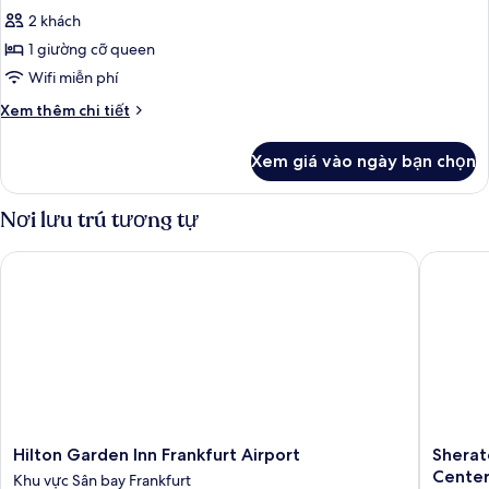
tất
2 khách
cả
1 giường cỡ queen
ảnh
Executive
Wifi miễn phí
Queen
Chi
Xem thêm chi tiết
Room
tiết
khác
Xem giá vào ngày bạn chọn
của
Executive
Queen
Nơi lưu trú tương tự
Room
Hilton Garden Inn Frankfurt Airport
Sheraton
Hilton
Sherato
Hilton Garden Inn Frankfurt Airport
Sherat
Garden
Frankfur
Cente
Khu vực Sân bay Frankfurt