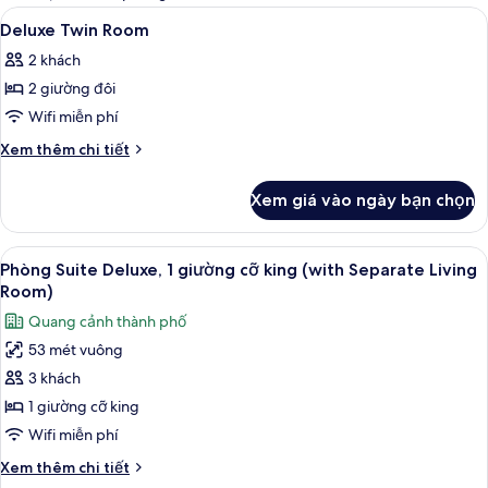
thể
Xem
Bộ đồ giường kháng dị ứng, minibar, 
4
Deluxe Twin Room
dùng
tất
để
2 khách
cả
lọc
2 giường đôi
ảnh
tìm
Deluxe
Wifi miễn phí
phòng
Twin
Chi
Xem thêm chi tiết
Room
tiết
khác
Xem giá vào ngày bạn chọn
của
Deluxe
Twin
Xem
TV LCD 32-inch có truyền hình vệ tinh,
16
Room
Phòng Suite Deluxe, 1 giường cỡ king (with Separate Living
tất
Room)
cả
Quang cảnh thành phố
ảnh
53 mét vuông
Phòng
3 khách
Suite
Deluxe,
1 giường cỡ king
1
Wifi miễn phí
giường
Chi
Xem thêm chi tiết
cỡ
tiết