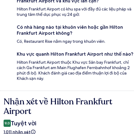
Frankfurt Airport và khu vực lân cận?
Hilton Frankfurt Airport có khu spa với đầy đủ các liệu pháp và
trung tâm thể dục phục vụ 24 giờ.
Có nhà hàng nào tại khuôn viên hoặc gần Hilton
Frankfurt Airport không?
Có, Restaurant Rise nằm ngay trong khuôn viên.
Khu vực quanh Hilton Frankfurt Airport như thế nào?
Hilton Frankfurt Airport thuộc Khu vực Sân bay Frankfurt, chỉ
cách Ga Frankfurt am Main Flughafen Fernbahnhof khoảng 2
phút đi bộ. Khách đánh giá cao địa điểm thuận lợi đi bộ của
Khách sạn này.
Nhận xét về Hilton Frankfurt
Nhận
xét
Airport
Tuyệt vời
9,0
1.011 nhận xét