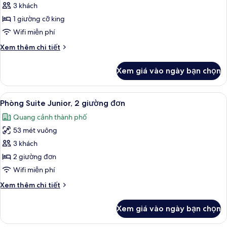
Phòng
3 khách
Suite
1 giường cỡ king
Executive,
Wifi miễn phí
1
Chi
Xem thêm chi tiết
giường
tiết
cỡ
khác
Xem giá vào ngày bạn chọn
của
king,
Phòng
góc
Suite
Xem
Phòng Suite Junior, 2 giường đơn | Kh
(Skyline
6
Executive,
Phòng Suite Junior, 2 giường đơn
tất
View)
1
Quang cảnh thành phố
giường
cả
cỡ
53 mét vuông
ảnh
king,
Phòng
3 khách
góc
Suite
(Skyline
2 giường đơn
View)
Junior,
Wifi miễn phí
2
Chi
Xem thêm chi tiết
giường
tiết
đơn
khác
Xem giá vào ngày bạn chọn
của
Phòng