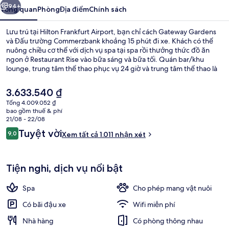
94+
Tổng quan
Phòng
Địa điểm
Chính sách
Lưu trú tại Hilton Frankfurt Airport, bạn chỉ cách Gateway Gardens
và Đấu trường Commerzbank khoảng 15 phút đi xe. Khách có thể
nuông chiều cơ thể với dịch vụ spa tại spa rồi thưởng thức đồ ăn
ngon ở Restaurant Rise vào bữa sáng và bữa tối. Quán bar/khu
lounge, trung tâm thể thao phục vụ 24 giờ và trung tâm thể thao là
những tiện nghi đáng chú ý khác tại khách sạn sang trọng này. Nhân
viên nhiệt tình và cơ sở vật chất là những điều ghi dấu ấn trong lòng
Giá
3.633.540 ₫
du khách. Nơi lưu trú nằm cách dịch vụ giao thông công cộng một
hiện
Tổng 4.009.052 ₫
quãng đi bộ ngắn: cách Ga metro Terminal 1 - Concourses A & Z 12
tại
bao gồm thuế & phí
phút và Ga metro Terminal 1 C 13 phút.
Khu sảnh
là
21/08 - 22/08
3.633.540 ₫
Nhận
Tuyệt vời
9,0
Xem tất cả 1.011 nhận xét
9,0 trên 10,
xét
Tiện nghi, dịch vụ nổi bật
Spa
Cho phép mang vật nuôi
Có bãi đậu xe
Wifi miễn phí
Nhà hàng
Có phòng thông nhau