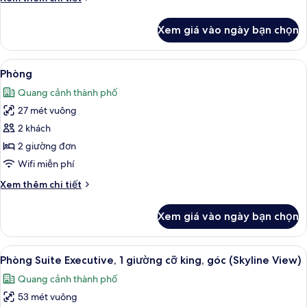
Executive
tiết
khác
Xem giá vào ngày bạn chọn
của
Phòng
2
Xem
Bộ đồ giường kháng dị ứng, minibar, 
10
giường
Phòng
tất
đơn
Quang cảnh thành phố
Executive
cả
27 mét vuông
ảnh
Phòng
2 khách
2 giường đơn
Wifi miễn phí
Chi
Xem thêm chi tiết
tiết
khác
Xem giá vào ngày bạn chọn
của
Phòng
Xem
TV LCD 32-inch có truyền hình vệ tinh,
15
Phòng Suite Executive, 1 giường cỡ king, góc (Skyline View)
tất
Quang cảnh thành phố
cả
53 mét vuông
ảnh