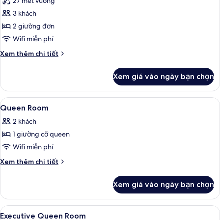
27 mét vuông
ảnh
thông
Phòng
3 khách
nhau
Deluxe,
2 giường đơn
2
Wifi miễn phí
giường
Chi
Xem thêm chi tiết
đơn
tiết
khác
Xem giá vào ngày bạn chọn
của
Phòng
Deluxe,
Xem
Bộ đồ giường kháng dị ứng, minibar, 
6
2
Queen Room
tất
giường
2 khách
đơn
cả
1 giường cỡ queen
ảnh
Queen
Wifi miễn phí
Room
Chi
Xem thêm chi tiết
tiết
khác
Xem giá vào ngày bạn chọn
của
Queen
Room
Xem
Bộ đồ giường kháng dị ứng, minibar, 
6
Executive Queen Room