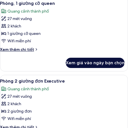
Xem
9
1
Phòng, 1 giường cỡ queen
tất
giường
Quang cảnh thành phố
cỡ
cả
queen
27 mét vuông
ảnh
Phòng,
2 khách
1
1 giường cỡ queen
giường
Wifi miễn phí
cỡ
Chi
Xem thêm chi tiết
queen
tiết
khác
Xem giá vào ngày bạn chọn
của
Phòng,
1
Xem
Bộ đồ giường kháng dị ứng, minibar, 
8
giường
Phòng 2 giường đơn Executive
tất
cỡ
Quang cảnh thành phố
queen
cả
27 mét vuông
ảnh
Phòng
2 khách
2
2 giường đơn
giường
Wifi miễn phí
đơn
Chi
Xem thêm chi tiết