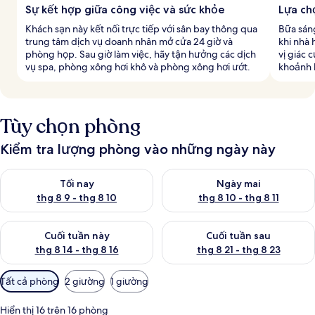
Sự kết hợp giữa công việc và sức khỏe
Lựa ch
Khách sạn này kết nối trực tiếp với sân bay thông qua
Bữa sán
trung tâm dịch vụ doanh nhân mở cửa 24 giờ và
khi nhà 
phòng họp. Sau giờ làm việc, hãy tận hưởng các dịch
vị giác 
vụ spa, phòng xông hơi khô và phòng xông hơi ướt.
khoảnh 
Tùy chọn phòng
Kiểm tra lượng phòng vào những ngày này
Kiểm tra lượng phòng tối nay từ thg 8 9 - thg 8 10
Kiểm tra lượng phòng ngày mai 
Tối nay
Ngày mai
thg 8 9 - thg 8 10
thg 8 10 - thg 8 11
Kiểm tra lượng phòng cuối tuần này từ thg 8 14 - thg 8 16
Kiểm tra lượng phòng cuối tuần
Cuối tuần này
Cuối tuần sau
thg 8 14 - thg 8 16
thg 8 21 - thg 8 23
Bộ
Tất cả phòng
2 giường
1 giường
lọc
có
Hiển thị 16 trên 16 phòng