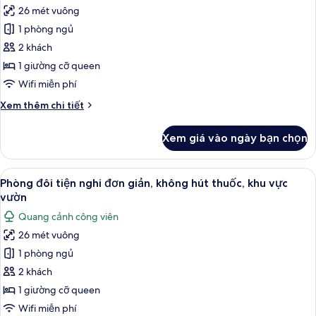
cả
thuốc,
26 mét vuông
đặc
ảnh
quang
sắc,
1 phòng ngủ
Phòng
cảnh
1
2 khách
đôi
phòng
công
ngủ,
phong
1 giường cỡ queen
viên
không
cách
Wifi miễn phí
hút
cổ
thuốc,
Chi
Xem thêm chi tiết
điển,
quang
tiết
cảnh
1
khác
Xem giá vào ngày bạn chọn
công
của
phòng
viên
Phòng
ngủ,
đôi
Xem
Bộ đồ giường cao cấp, két bảo mật t
không
9
phong
Phòng đôi tiện nghi đơn giản, không hút thuốc, khu vực
tất
cách
hút
vườn
cổ
cả
thuốc,
Quang cảnh công viên
điển,
ảnh
quang
1
26 mét vuông
Phòng
cảnh
phòng
1 phòng ngủ
đôi
ngủ,
sân
không
tiện
2 khách
vườn
hút
nghi
1 giường cỡ queen
thuốc,
đơn
quang
Wifi miễn phí