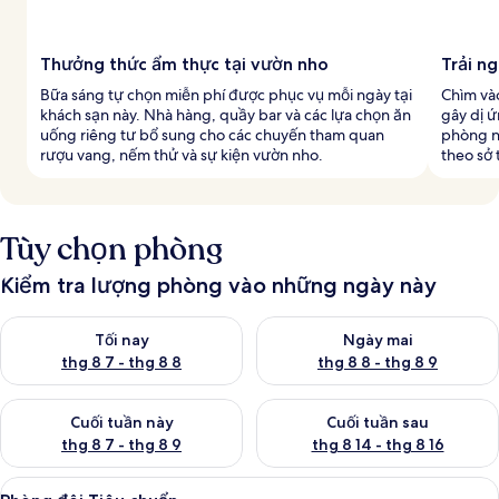
Thưởng thức ẩm thực tại vườn nho
Trải n
Bữa sáng tự chọn miễn phí được phục vụ mỗi ngày tại
Chìm và
khách sạn này. Nhà hàng, quầy bar và các lựa chọn ăn
gây dị ứ
uống riêng tư bổ sung cho các chuyến tham quan
phòng ng
rượu vang, nếm thử và sự kiện vườn nho.
theo sở 
Tùy chọn phòng
Kiểm tra lượng phòng vào những ngày này
Kiểm tra lượng phòng tối nay từ thg 8 7 - thg 8 8
Kiểm tra lượng phòng ngày mai
Tối nay
Ngày mai
thg 8 7 - thg 8 8
thg 8 8 - thg 8 9
Kiểm tra lượng phòng cuối tuần này từ thg 8 7 - thg 8 9
Kiểm tra lượng phòng cuối tuần
Cuối tuần này
Cuối tuần sau
thg 8 7 - thg 8 9
thg 8 14 - thg 8 16
Xem
Bộ đồ giường cao cấp, két bảo mật t
11