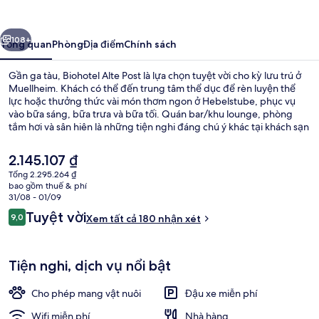
Post
ước
Tiếp
108+
Tổng quan
Phòng
Địa điểm
Chính sách
Gần ga tàu, Biohotel Alte Post là lựa chọn tuyệt vời cho kỳ lưu trú ở
Muellheim. Khách có thể đến trung tâm thể dục để rèn luyện thể
lực hoặc thưởng thức vài món thơm ngon ở Hebelstube, phục vụ
vào bữa sáng, bữa trưa và bữa tối. Quán bar/khu lounge, phòng
tắm hơi và sân hiên là những tiện nghi đáng chú ý khác tại khách sạn
sang trọng này.
Giá
2.145.107 ₫
hiện
Tổng 2.295.264 ₫
tại
bao gồm thuế & phí
Phòng đại tiệc
là
31/08 - 01/09
2.145.107 ₫
Nhận
Tuyệt vời
9,0
Xem tất cả 180 nhận xét
9,0 trên 10,
xét
Tiện nghi, dịch vụ nổi bật
Cho phép mang vật nuôi
Đậu xe miễn phí
Wifi miễn phí
Nhà hàng