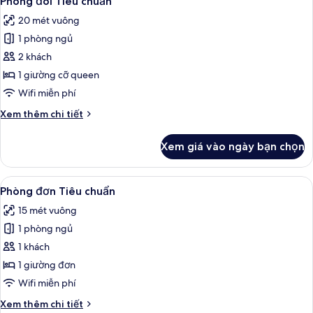
Phòng đôi Tiêu chuẩn
tất
20 mét vuông
cả
1 phòng ngủ
ảnh
Phòng
2 khách
đôi
1 giường cỡ queen
Tiêu
Wifi miễn phí
chuẩn
Chi
Xem thêm chi tiết
tiết
khác
Xem giá vào ngày bạn chọn
của
Phòng
đôi
Xem
Phòng đơn Tiêu chuẩn | Bộ đồ giường
6
Tiêu
Phòng đơn Tiêu chuẩn
tất
chuẩn
15 mét vuông
cả
1 phòng ngủ
ảnh
Phòng
1 khách
đơn
1 giường đơn
Tiêu
Wifi miễn phí
chuẩn
Chi
Xem thêm chi tiết