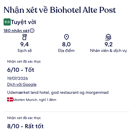
Nhận xét về Biohotel Alte Post
Nhận
xét
Tuyệt vời
9,0
180 nhận xét
9,4
8,0
9,2
Sạch sẽ
Địa điểm
Nhân viên & dịch vụ
Nhận
Nhận xét đã xác thực
xét
6/10 - Tốt
19/07/2026
Dịch với Google
Udemærket land hotel, god restaurant og morgenmad
Morten Munch, nghỉ 1 đêm
Nhận xét đã xác thực
8/10 - Rất tốt