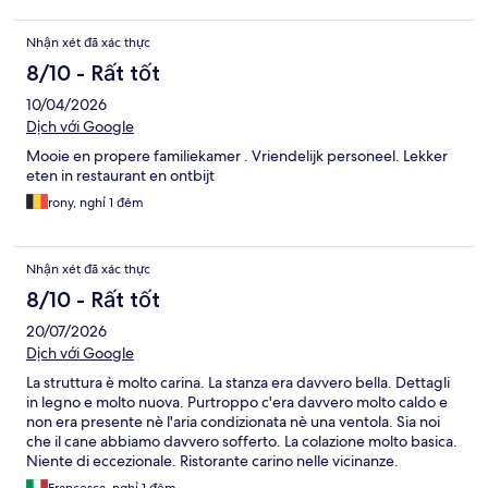
Nhận xét đã xác thực
8/10 - Rất tốt
10/04/2026
Dịch với Google
Mooie en propere familiekamer . Vriendelijk personeel. Lekker
eten in restaurant en ontbijt
rony, nghỉ 1 đêm
Nhận xét đã xác thực
8/10 - Rất tốt
20/07/2026
Dịch với Google
La struttura è molto carina. La stanza era davvero bella. Dettagli
in legno e molto nuova. Purtroppo c'era davvero molto caldo e
non era presente nè l'aria condizionata nè una ventola. Sia noi
che il cane abbiamo davvero sofferto. La colazione molto basica.
Niente di eccezionale. Ristorante carino nelle vicinanze.
Parcheggio nella struttura e facile da raggiungere. Bellissimo
Francesca, nghỉ 1 đêm