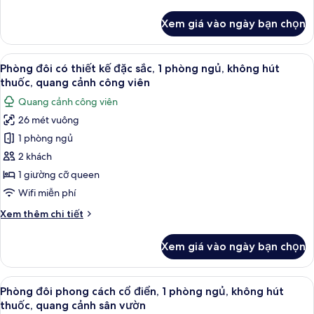
tiết
khác
Xem giá vào ngày bạn chọn
của
Phòng
đơn
Xem
Phòng đôi có thiết kế đặc sắc, 1 phòn
12
Tiêu
Phòng đôi có thiết kế đặc sắc, 1 phòng ngủ, không hút
tất
chuẩn
thuốc, quang cảnh công viên
cả
Quang cảnh công viên
ảnh
26 mét vuông
Phòng
1 phòng ngủ
đôi
có
2 khách
thiết
1 giường cỡ queen
kế
Wifi miễn phí
đặc
Chi
Xem thêm chi tiết
sắc,
tiết
1
khác
Xem giá vào ngày bạn chọn
của
phòng
Phòng
ngủ,
đôi
Xem
Bộ đồ giường cao cấp, két bảo mật t
không
8
có
Phòng đôi phong cách cổ điển, 1 phòng ngủ, không hút
tất
hút
thiết
thuốc, quang cảnh sân vườn
kế