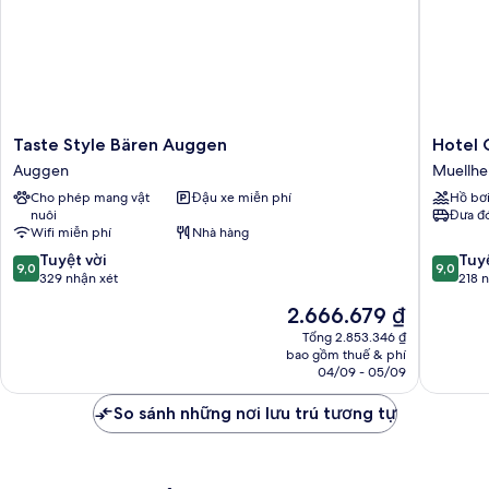
Taste
Hotel
Taste Style Bären Auggen
Hotel 
Style
Garni
Auggen
Muellhe
Bären
Schache
Cho phép mang vật
Đậu xe miễn phí
Hồ bơ
Auggen
Muellhe
nuôi
Đưa đó
Auggen
Wifi miễn phí
Nhà hàng
9.0
9.0
Tuyệt vời
Tuyệ
9,0
9,0
trên
trên
329 nhận xét
218 
10,
10,
Giá
2.666.679 ₫
Tuyệt
Tuyệt
hiện
vời,
vời,
Tổng 2.853.346 ₫
tại
bao gồm thuế & phí
329
218
là
04/09 - 05/09
nhận
nhận
2.666.679 ₫
xét
xét
So sánh những nơi lưu trú tương tự