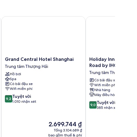
Grand Central Hotel Shanghai
Holiday Inn Shanghai 
Grand
Holiday
Grand Central Hotel Shanghai
Holiday Inn Shanghai
Central
Inn
Road by IHG
Trung tâm Thượng Hải
Hotel
Shanghai
Trung tâm Thượng Hải
Hồ bơi
Shanghai
Nanjing
Spa
Trung
Road
Có bãi đậu xe
Có bãi đậu xe
Wifi miễn phí
tâm
by
Wifi miễn phí
Nhà hàng
Thượng
IHG
Máy điều hòa
9.2
Tuyệt vời
Hải
Trung
9,2
trên
1.010 nhận xét
9.0
tâm
Tuyệt vời
9,0
10,
trên
Thượng
385 nhận xét
Tuyệt
10,
Hải
vời,
Tuyệt
Giá
G
2.699.744 ₫
1.010
vời,
hiện
h
nhận
385
Tổng 3.104.689 ₫
tại
t
xét
nhận
bao gồm thuế & phí
ba