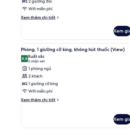
2 giường đôi
đơn
Wifi miễn phí
Executive,
2
Chi
Xem thêm chi tiết
giường
tiết
khác
đôi
Xem gi
của
Phòng
2
Xem
Chăn bông, minibar, két bảo 
4
giường
Phòng, 1 giường cỡ king, không hút thuốc (View)
tất
đơn
Xuất sắc
Executive,
cả
8,8
8,8 trên 10
(3
3 nhận xét
2
ảnh
nhận
1 phòng ngủ
giường
Phòng,
xét)
đôi
2 khách
1
1 giường cỡ king
giường
Wifi miễn phí
cỡ
king,
Chi
Xem thêm chi tiết
tiết
không
khác
hút
của
thuốc
Xem gi
Phòng,
(View)
1