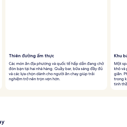
Thiên đường ẩm thực
Khu b
Các món ăn địa phương và quốc tế hấp dẫn đang chờ
Một sp
đón bạn tại hai nhà hàng. Quầy bar, bữa sáng đầy đủ
khô và
và các lựa chọn dành cho người ăn chay giúp trải
giãn. P
nghiệm trở nên trọn vẹn hơn.
trong k
tinh th
ày