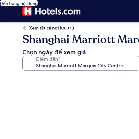
Đến trang nội dung
Xem tất cả nơi lưu trú
Shanghai Marriott Mar
Chọn ngày để xem giá
Điểm đến?
Thư
viện
ảnh
về
Shanghai
Marriott
Marquis