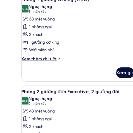
tất
giường
Ngoại hạng
cỡ
cả
9,4
9,4 trên 10
(3
3 nhận xét
king
ảnh
nhận
38 mét vuông
Phòng,
xét)
1 phòng ngủ
1
2 khách
giường
1 giường cỡ king
cỡ
Wifi miễn phí
king
(View)
Chi
Xem thêm chi tiết
tiết
khác
Xem gi
của
Phòng,
1
Xem
Khu lounge executive
11
giường
Phòng 2 giường đơn Executive, 2 giường đôi
tất
cỡ
Ngoại hạng
king
cả
10,0
10,0 trên 10
(2
2 nhận xét
(View)
ảnh
nhận
48 mét vuông
Phòng
xét)
1 phòng ngủ
2
2 khách
giường