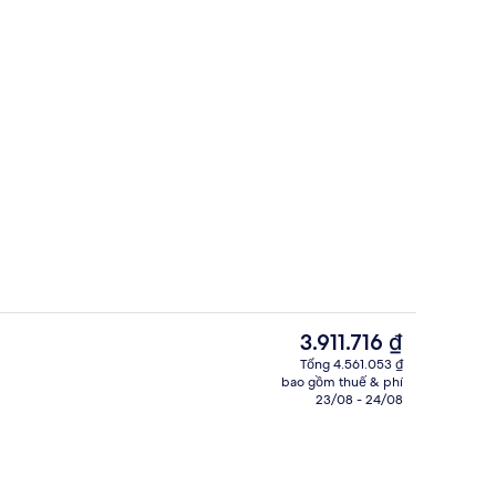
Ngoại thất
i lưu trú
Giá
3.911.716 ₫
hiện
Tổng 4.561.053 ₫
tại
bao gồm thuế & phí
g nhà
Chăn bông, minibar, két bảo mật tại
là
23/08 - 24/08
3.911.716 ₫