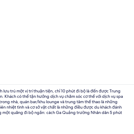
Video của nơ
ưu trú một vị trí thuận tiện, chỉ 10 phút đi bộ là đến được Trung
hách có thể tận hưởng dịch vụ chăm sóc cơ thể với dịch vụ spa
 trong nhà, quán bar/khu lounge và trung tâm thể thao là những
Hồ bơi tron
 viên nhiệt tình và cơ sở vật chất là những điều được du khách đánh
ộng một quãng đi bộ ngắn: cách Ga Quảng trường Nhân dân 5 phút