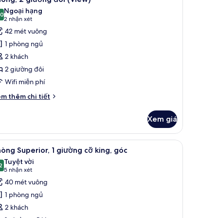
ất
ường
Ngoại hạng
ả
,0
10,0 trên 10
(2
2 nhận xét
ng,
nh
nhận
42 mét vuông
uang
hòng,
xét)
nh
1 phòng ngủ
ành
2 khách
hố
iường
2 giường đôi
ôi
Wifi miễn phí
View)
i
m thêm chi tiết
́t
ác
Xem giá
a
òng,
 phòng, bàn
em
Phòng Superior, 1 giường cỡ king, góc | Chăn
4
ường
òng Superior, 1 giường cỡ king, góc
ất
i
Tuyệt vời
iew)
ả
2
9,2 trên 10
(5
5 nhận xét
nh
nhận
40 mét vuông
hòng
xét)
1 phòng ngủ
uperior,
2 khách