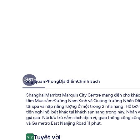
City
Centre
57+
Tổng quan
Phòng
Địa điểm
Chính sách
Shanghai Marriott Marquis City Centre mang đến cho khách l
tâm Mua sắm Đường Nam Kinh và Quảng trường Nhân Dân. K
tại spa và nạp năng lượng ở một trong 2 nhà hàng. Hồ bơi
tiện nghi nổi bật khác tại khách sạn sang trọng này. Nhân
giá cao. Nơi lưu trú nằm cách dịch vụ giao thông công c
và Ga metro East Nanjing Road 11 phút.
Nhận
Tuyệt vời
9,2
9,2 trên 10,