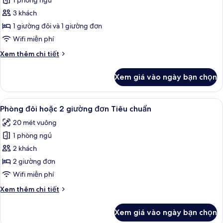
1 phòng ngủ
ảnh
Phòng
3 khách
3
1 giường đôi và 1 giường đơn
Tiêu
Wifi miễn phí
chuẩn
Chi
Xem thêm chi tiết
tiết
khác
Xem giá vào ngày bạn chọn
của
Phòng
3
Xem
Phòng đôi hoặc 2 giường đơn Tiêu chuẩ
6
Tiêu
Phòng đôi hoặc 2 giường đơn Tiêu chuẩn
tất
chuẩn
20 mét vuông
cả
1 phòng ngủ
ảnh
Phòng
2 khách
đôi
2 giường đơn
hoặc
Wifi miễn phí
2
Chi
Xem thêm chi tiết
giường
tiết
đơn
khác
Xem giá vào ngày bạn chọn
của
Tiêu