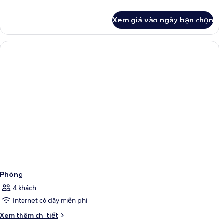
tiết
khác
Xem giá vào ngày bạn chọn
của
Phòng
Phòng
4 khách
Internet có dây miễn phí
Chi
Xem thêm chi tiết