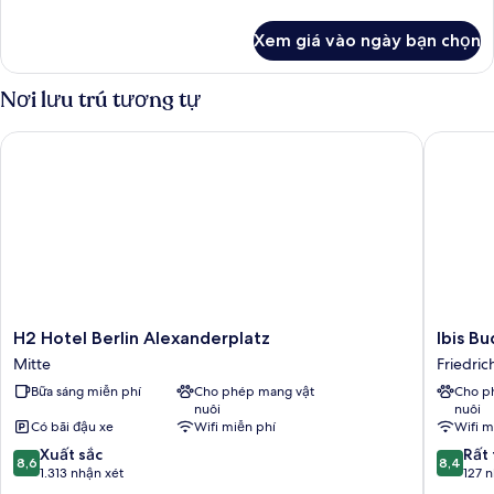
tiết
khác
Xem giá vào ngày bạn chọn
của
Phòng
Nơi lưu trú tương tự
H2 Hotel Berlin Alexanderplatz
Ibis Bud
H2
Ibis
H2 Hotel Berlin Alexanderplatz
Ibis B
Hotel
Budget
Mitte
Friedric
Berlin
Berlin
Bữa sáng miễn phí
Cho phép mang vật
Cho p
Alexanderplatz
Alexand
nuôi
nuôi
Mitte
Friedric
Có bãi đậu xe
Wifi miễn phí
Wifi m
8.6
8.4
Xuất sắc
Rất 
8,6
8,4
trên
trên
1.313 nhận xét
127 
10,
10,