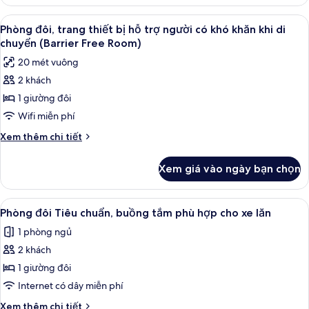
Phòng
chuẩn
đôi
Xem
Phòng đôi, trang thiết bị hỗ trợ người
4
hoặc
Phòng đôi, trang thiết bị hỗ trợ người có khó khăn khi di
tất
2
chuyển (Barrier Free Room)
giường
cả
20 mét vuông
đơn
ảnh
Tiêu
2 khách
Phòng
chuẩn
1 giường đôi
đôi,
trang
Wifi miễn phí
thiết
Chi
Xem thêm chi tiết
bị
tiết
khác
hỗ
Xem giá vào ngày bạn chọn
của
trợ
Phòng
người
đôi,
Xem
Phòng đôi Tiêu chuẩn, buồng tắm phù h
6
có
trang
Phòng đôi Tiêu chuẩn, buồng tắm phù hợp cho xe lăn
tất
thiết
khó
1 phòng ngủ
bị
cả
khăn
hỗ
2 khách
ảnh
khi
trợ
Phòng
1 giường đôi
người
di
đôi
có
Internet có dây miễn phí
chuyển
khó
Tiêu
(Barrier
Chi
Xem thêm chi tiết