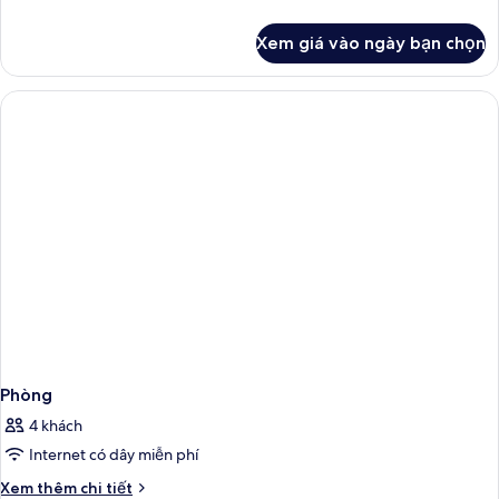
tiết
khác
Xem giá vào ngày bạn chọn
của
Phòng
Phòng
4 khách
Internet có dây miễn phí
Chi
Xem thêm chi tiết