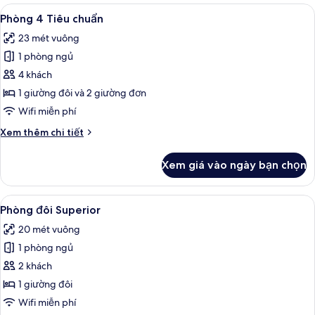
thể
Xem
Phòng 4 Tiêu chuẩn | Phòng cách âm,
5
Phòng 4 Tiêu chuẩn
dùng
tất
để
23 mét vuông
cả
lọc
1 phòng ngủ
ảnh
tìm
Phòng
4 khách
phòng
4
1 giường đôi và 2 giường đơn
Tiêu
Wifi miễn phí
chuẩn
Chi
Xem thêm chi tiết
tiết
khác
Xem giá vào ngày bạn chọn
của
Phòng
4
Xem
Phòng đôi Superior | Phòng cách âm,
7
Tiêu
Phòng đôi Superior
tất
chuẩn
20 mét vuông
cả
1 phòng ngủ
ảnh
Phòng
2 khách
đôi
1 giường đôi
Superior
Wifi miễn phí