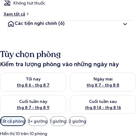
Không hút thuốc
Xem tất cả
Các tiện nghi chính
(6)
Tùy chọn phòng
Kiểm tra lượng phòng vào những ngày này
Kiểm tra lượng phòng tối nay từ thg 8 6 - thg 8 7
Kiểm tra lượng phòng ngày mai
Tối nay
Ngày mai
thg 8 6 - thg 8 7
thg 8 7 - thg 8 8
Kiểm tra lượng phòng cuối tuần này từ thg 8 7 - thg 8 9
Kiểm tra lượng phòng cuối tuần
Cuối tuần này
Cuối tuần sau
thg 8 7 - thg 8 9
thg 8 14 - thg 8 16
Bộ
Tất cả phòng
3+ giường
1 giường
2 giường
lọc
có
Hiển thị 10 trên 10 phòng