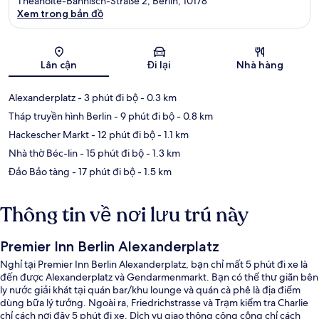
Theanolte-Bähnisch-Straße 2, Berlin, 10178
Xem trong bản đồ
Bản đồ
Lân cận
Đi lại
Nhà hàng
Alexanderplatz
- 3 phút đi bộ
- 0.3 km
Tháp truyền hình Berlin
- 9 phút đi bộ
- 0.8 km
Hackescher Markt
- 12 phút đi bộ
- 1.1 km
Nhà thờ Béc-lin
- 15 phút đi bộ
- 1.3 km
Đảo Bảo tàng
- 17 phút đi bộ
- 1.5 km
Thông tin về nơi lưu trú này
Premier Inn Berlin Alexanderplatz
Nghỉ tại Premier Inn Berlin Alexanderplatz, bạn chỉ mất 5 phút đi xe là
đến được Alexanderplatz và Gendarmenmarkt. Bạn có thể thư giãn bên
ly nước giải khát tại quán bar/khu lounge và quán cà phê là địa điểm
dùng bữa lý tưởng. Ngoài ra, Friedrichstrasse và Trạm kiểm tra Charlie
chỉ cách nơi đây 5 phút đi xe. Dịch vụ giao thông công cộng chỉ cách