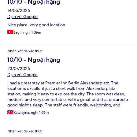
10/10 - Ngoại hạng
14/05/2026
Dịch với Google
Nice place, very good location.
Seçil, nghỉ 1 đêm
Nhận xét đã xác thực
10/10 - Ngoại hạng
23/07/2026
Dịch với Google
I had a great stay at Premier Inn Berlin Alexanderplatz. The
location is excellent just a short walk from Alexanderplatz
station, making it easy to explore the city. The room was clean,
modern, and very comfortable, with a great bed that ensured a
good night's sleep. The staff were friendly, welcoming, and
always happy to help. The breakfast offered plenty of choice
Katarzyna, nghỉ 1 đêm
and everything was fresh and tasty. Overall, it's fantastic value
for money, and I would definitely stay here again. Highly
recommended for anyone visiting Berlin!
Nhận xét đã xác thực