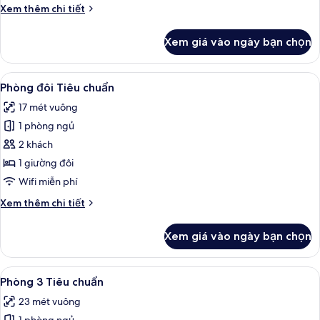
Chi
Xem thêm chi tiết
tiết
khác
Xem giá vào ngày bạn chọn
của
Phòng
đôi
Xem
Phòng cách âm, truy cập Internet kh
4
Superior
Phòng đôi Tiêu chuẩn
tất
17 mét vuông
cả
1 phòng ngủ
ảnh
Phòng
2 khách
đôi
1 giường đôi
Tiêu
Wifi miễn phí
chuẩn
Chi
Xem thêm chi tiết
tiết
khác
Xem giá vào ngày bạn chọn
của
Phòng
đôi
Xem
Phòng 3 Tiêu chuẩn | Phòng cách âm,
5
Tiêu
Phòng 3 Tiêu chuẩn
tất
chuẩn
23 mét vuông
cả