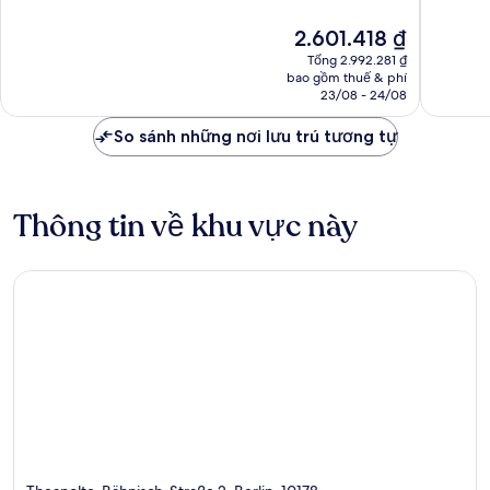
Xuất
Rất
Giá
2.601.418 ₫
sắc,
tốt,
hiện
1.313
127
Tổng 2.992.281 ₫
tại
nhận
nhận
bao gồm thuế & phí
là
23/08 - 24/08
xét
xét
2.601.418 ₫
So sánh những nơi lưu trú tương tự
Thông tin về khu vực này