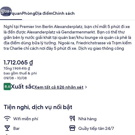
Alexanderplatz
ước
Tiếp
38+
Tổng quan
Phòng
Địa điểm
Chính sách
Nghỉ tại Premier Inn Berlin Alexanderplatz, bạn chỉ mất 5 phút đi xe
là đến được Alexanderplatz và Gendarmenmarkt. Bạn có thể thư
giãn bên ly nước giải khát tại quán bar/khu lounge và quán cà phê là
địa điểm dùng bữa lý tưởng. Ngoài ra, Friedrichstrasse và Trạm kiểm
tra Charlie chỉ cách nơi đây 5 phút đi xe. Dịch vụ giao thông công
cộng chỉ cách một quãng đi bộ ngắn: cách Bến xe điện Mollstraße-
Otto-Braun-Straße 3 phút và Ga U-Bahn Alexanderplatz 5 phút.
Giá
1.712.065 ₫
hiện
Tổng 1.969.416 ₫
tại
bao gồm thuế & phí
Bữa sáng buffet hàng ngày với phụ p
là
09/08 - 10/08
1.712.065 ₫
Nhận
Xuất sắc
8,6
Xem tất cả 626 nhận xét
8,6 trên 10,
xét
Tiện nghi, dịch vụ nổi bật
Wifi miễn phí
Nhà hàng
Bar
Quầy tiếp tân 24/7