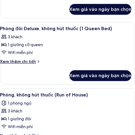
hút
tiết
khác
thuốc
Xem giá vào ngày bạn chọn
của
Phòng
đôi,
Xem
Chăn bông, bàn, màn/rèm cản sáng, p
6
hút
Phòng đôi Deluxe, không hút thuốc (1 Queen Bed)
tất
thuốc
3 khách
cả
1 giường cỡ queen
ảnh
Phòng
Wifi miễn phí
đôi
Chi
Xem thêm chi tiết
Deluxe,
tiết
khác
không
Xem giá vào ngày bạn chọn
của
hút
Phòng
thuốc
đôi
Xem
Chăn bông, bàn, màn/rèm cản sáng, p
10
(1
Deluxe,
Phòng, không hút thuốc (Run of House)
tất
không
Queen
1 phòng ngủ
hút
cả
Bed)
thuốc
3 khách
ảnh
(1
Phòng,
1 giường đôi
Queen
không
Bed)
Wifi miễn phí
hút