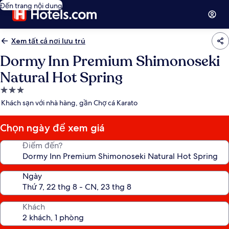
Đến trang nội dung
Xem tất cả nơi lưu trú
Dormy Inn Premium Shimonoseki
Natural Hot Spring
Nơi
lưu
Khách sạn với nhà hàng, gần Chợ cá Karato
trú
3.0
Chọn ngày để xem giá
sao
Điểm đến?
Ngày
Khách