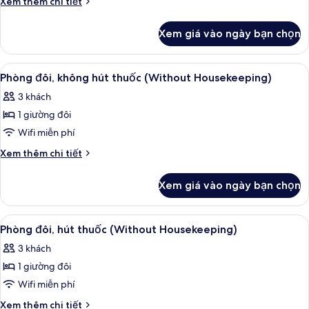
Chi
Xem thêm chi tiết
thuốc
tiết
(Run
khác
Xem giá vào ngày bạn chọn
của
of
Phòng,
House)
không
Xem
Chăn bông, bàn, màn/rèm cản sáng, p
9
hút
Phòng đôi, không hút thuốc (Without Housekeeping)
tất
thuốc
3 khách
(Run
cả
of
1 giường đôi
ảnh
House)
Phòng
Wifi miễn phí
đôi,
Chi
Xem thêm chi tiết
không
tiết
khác
hút
Xem giá vào ngày bạn chọn
của
thuốc
Phòng
(Without
đôi,
Xem
Chăn bông, bàn, màn/rèm cản sáng, p
7
Housekeeping)
không
Phòng đôi, hút thuốc (Without Housekeeping)
tất
hút
3 khách
thuốc
cả
(Without
1 giường đôi
ảnh
Housekeeping)
Phòng
Wifi miễn phí
đôi,
Chi
Xem thêm chi tiết