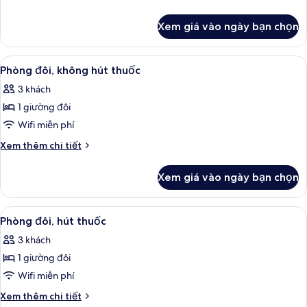
giường
tiết
khác
đơn
Xem giá vào ngày bạn chọn
của
Tiêu
Phòng
chuẩn,
2
Xem
Chăn bông, bàn, màn/rèm cản sáng, p
9
2
giường
Phòng đôi, không hút thuốc
tất
đơn
giường
3 khách
Tiêu
cả
đơn
chuẩn,
1 giường đôi
ảnh
2
Phòng
Wifi miễn phí
giường
đôi,
đơn
Chi
Xem thêm chi tiết
không
tiết
khác
hút
Xem giá vào ngày bạn chọn
của
thuốc
Phòng
đôi,
Xem
Chăn bông, bàn, màn/rèm cản sáng, p
8
không
Phòng đôi, hút thuốc
tất
hút
3 khách
thuốc
cả
1 giường đôi
ảnh
Phòng
Wifi miễn phí
đôi,
Chi
Xem thêm chi tiết