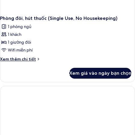
Phòng đôi, hút thuốc (Single Use, No Housekeeping)
1 phòng ngủ
1 khách
1 giường đôi
Wifi miễn phí
Chi
Xem thêm chi tiết
tiết
khác
Xem giá vào ngày bạn chọn
của
Phòng
đôi,
hút
thuốc
(Single
Use,
No
Housekeeping)