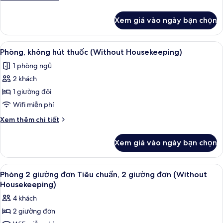
hút
tiết
khác
thuốc
Xem giá vào ngày bạn chọn
của
(Without
Phòng
Housekeeping)
đôi,
Xem
Chăn bông, bàn, màn/rèm cản sáng, p
10
hút
Phòng, không hút thuốc (Without Housekeeping)
tất
thuốc
1 phòng ngủ
(Without
cả
Housekeeping)
2 khách
ảnh
Phòng,
1 giường đôi
không
Wifi miễn phí
hút
Chi
Xem thêm chi tiết
thuốc
tiết
(Without
khác
Xem giá vào ngày bạn chọn
của
Housekeeping)
Phòng,
không
Xem
Chăn bông, bàn, màn/rèm cản sáng, p
7
hút
Phòng 2 giường đơn Tiêu chuẩn, 2 giường đơn (Without
tất
thuốc
Housekeeping)
(Without
cả
4 khách
Housekeeping)
ảnh
2 giường đơn
Phòng