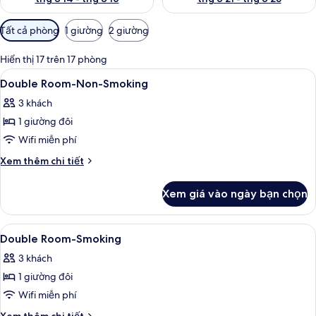
Bộ
Tất cả phòng
1 giường
2 giường
lọc
có
Hiển thị 17 trên 17 phòng
thể
Xem
Chăn bông, bàn, màn/rèm cản sáng, p
9
Double Room-Non-Smoking
dùng
tất
để
3 khách
cả
lọc
1 giường đôi
ảnh
tìm
Double
Wifi miễn phí
phòng
Room-
Chi
Xem thêm chi tiết
Non-
tiết
khác
Smoking
Xem giá vào ngày bạn chọn
của
Double
Room-
Xem
Chăn bông, bàn, màn/rèm cản sáng, p
8
Non-
Double Room-Smoking
tất
Smoking
3 khách
cả
1 giường đôi
ảnh
Double
Wifi miễn phí
Room-
Chi