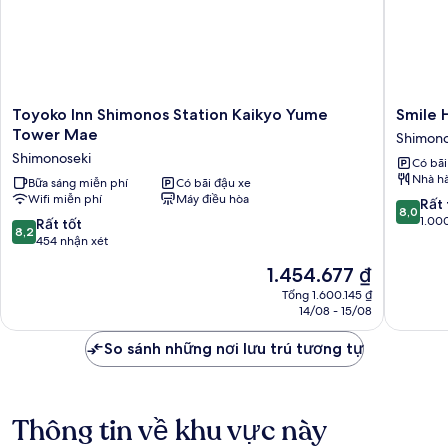
Housekeeping)
Toyoko
Smile
Toyoko Inn Shimonos Station Kaikyo Yume
Smile 
Inn
Hotel
Tower Mae
Shimono
Shimonos
Shimono
Shimonoseki
Có bãi
Station
Shimono
Nhà h
Kaikyo
Bữa sáng miễn phí
Có bãi đậu xe
Wifi miễn phí
Máy điều hòa
Yume
8.0
Rất 
8,0
Tower
trên
1.00
8.2
Rất tốt
8,2
Mae
10,
trên
454 nhận xét
Shimonoseki
Rất
10,
Giá
1.454.677 ₫
tốt,
Rất
hiện
1.000
tốt,
Tổng 1.600.145 ₫
tại
nhận
14/08 - 15/08
454
là
xét
nhận
1.454.677 ₫
So sánh những nơi lưu trú tương tự
xét
Thông tin về khu vực này