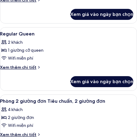
Xem thêm chi tiết
Smoking
tiết
khác
Xem giá vào ngày bạn chọn
của
Double
Room-
Xem
Chăn bông, bàn, màn/rèm cản sáng, p
9
Smoking
Regular Queen
tất
2 khách
cả
1 giường cỡ queen
ảnh
Regular
Wifi miễn phí
Queen
Chi
Xem thêm chi tiết
tiết
khác
Xem giá vào ngày bạn chọn
của
Regular
Queen
Xem
Chăn bông, bàn, màn/rèm cản sáng, p
7
Phòng 2 giường đơn Tiêu chuẩn, 2 giường đơn
tất
4 khách
cả
2 giường đơn
ảnh
Phòng
Wifi miễn phí
2
Chi
Xem thêm chi tiết