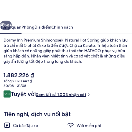
Inn
Premium
Shimonoseki
ước
Tiếp
Natural
68+
Tổng quan
Phòng
Địa điểm
Chính sách
Hot
Dormy Inn Premium Shimonoseki Natural Hot Spring giúp khách lưu
Spring
trú chỉ mất 5 phút đi xe là đến được Chợ cá Karato. Trị liệu toàn thân
giúp khách có những giây phút thư thái còn HATAGO phục vụ bữa
sáng hấp dẫn. Nhân viên nhiệt tình và cơ sở vật chất là những điều
gây ấn tượng tốt đẹp trong lòng du khách.
Giá
1.882.226 ₫
hiện
Tổng 2.070.449 ₫
tại
30/08 - 31/08
Nhà tắm công cộng
là
Nhận
Tuyệt vời
9,0
Xem tất cả 1.003 nhận xét
1.882.226 ₫
9,0 trên 10,
xét
Tiện nghi, dịch vụ nổi bật
Có bãi đậu xe
Wifi miễn phí