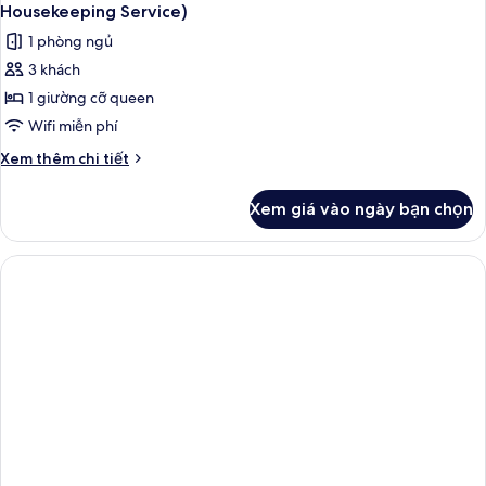
Housekeeping Service)
1 phòng ngủ
3 khách
1 giường cỡ queen
Wifi miễn phí
Chi
Xem thêm chi tiết
tiết
khác
Xem giá vào ngày bạn chọn
của
Phòng
đôi,
1
giường
cỡ
queen,
không
hút
thuốc
(No
Housekeeping
Service)