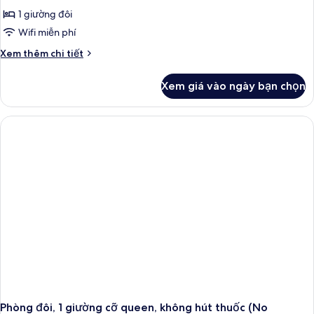
Phòng
1 giường đôi
đôi,
Wifi miễn phí
không
Chi
Xem thêm chi tiết
hút
tiết
thuốc
khác
Xem giá vào ngày bạn chọn
của
(Single
Phòng
Use)
đôi,
không
hút
thuốc
(Single
Use)
Phòng đôi, 1 giường cỡ queen, không hút thuốc (No