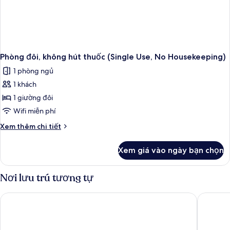
Phòng đôi, không hút thuốc (Single Use, No Housekeeping)
1 phòng ngủ
1 khách
1 giường đôi
Wifi miễn phí
Chi
Xem thêm chi tiết
tiết
khác
Xem giá vào ngày bạn chọn
của
Phòng
đôi,
Nơi lưu trú tương tự
không
hút
Toyoko Inn Shimonos Station Kaikyo Yume Tower Mae
Smile Ho
thuốc
(Single
Use,
No