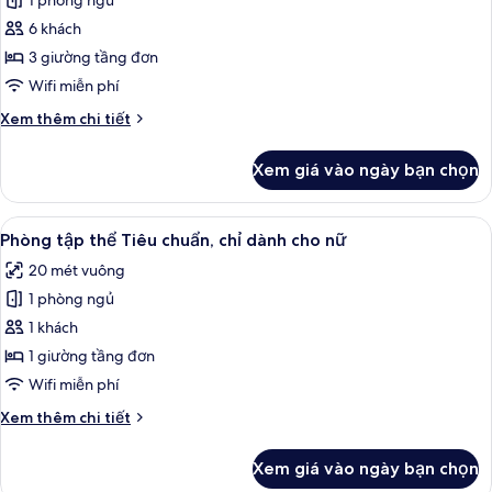
1 phòng ngủ
ảnh
cho
Phòng
6 khách
nữ
tập
3 giường tầng đơn
thể
Wifi miễn phí
Superior,
Chi
Xem thêm chi tiết
phòng
tiết
tập
khác
Xem giá vào ngày bạn chọn
của
thể
Phòng
nam
tập
Xem
Màn/rèm cản sáng, truy cập Internet 
và
7
thể
Phòng tập thể Tiêu chuẩn, chỉ dành cho nữ
tất
nữ
Superior,
20 mét vuông
phòng
cả
tập
1 phòng ngủ
ảnh
thể
Phòng
1 khách
nam
tập
và
1 giường tầng đơn
nữ
thể
Wifi miễn phí
Tiêu
Chi
Xem thêm chi tiết
chuẩn,
tiết
chỉ
khác
Xem giá vào ngày bạn chọn
của
dành