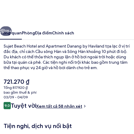
Beach
Hotel
and
ước
Tiếp
Apartment
115+
Tổng quan
Phòng
Địa điểm
Chính sách
Danang
Sujet Beach Hotel and Apartment Danang by Haviland tọa lạc ở vị trí
by
đắc địa, chỉ cách Cầu sông Hàn và Sông Hàn khoảng 10 phút đi bộ.
Du khách có thể thỏa thích ngụp lặn ở hồ bơi ngoài trời hoặc dùng
Haviland
bữa tại quán cà phê. Các tiện nghi nổi trội khác bao gồm trung tâm
thể thao phục vụ 24 giờ và hồ bơi dành cho trẻ em.
Giá
721.270 ₫
hiện
Tổng 817.920 ₫
tại
bao gồm thuế & phí
Hồ bơi ngoài trời
là
03/09 - 04/09
721.270 ₫
Nhận
Tuyệt vời
9,0
Xem tất cả 58 nhận xét
9,0 trên 10,
xét
Tiện nghi, dịch vụ nổi bật