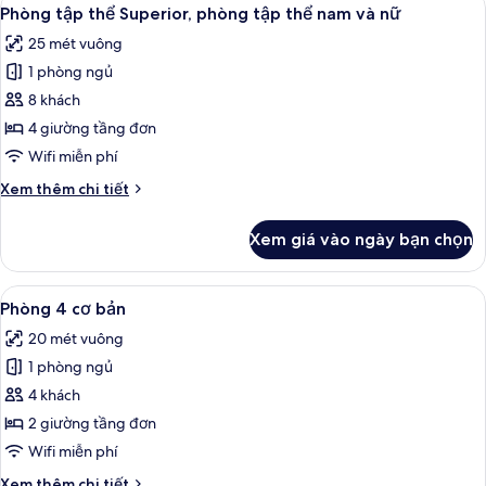
Xem
6
Tiêu
Phòng tập thể Superior, phòng tập thể nam và nữ
tất
chuẩn,
25 mét vuông
1
cả
phòng
1 phòng ngủ
ảnh
ngủ
Phòng
8 khách
tập
4 giường tầng đơn
thể
Wifi miễn phí
Superior,
Chi
Xem thêm chi tiết
phòng
tiết
tập
khác
Xem giá vào ngày bạn chọn
của
thể
Phòng
nam
tập
Xem
Phòng 4 cơ bản | Màn/rèm cản sáng, t
và
4
thể
Phòng 4 cơ bản
tất
nữ
Superior,
20 mét vuông
phòng
cả
tập
1 phòng ngủ
ảnh
thể
Phòng
4 khách
nam
4
và
2 giường tầng đơn
nữ
cơ
Wifi miễn phí
bản
Chi
Xem thêm chi tiết