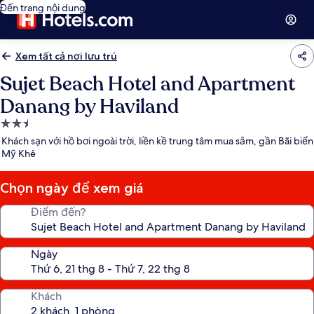
Đến trang nội dung
Xem tất cả nơi lưu trú
Sujet Beach Hotel and Apartment
Danang by Haviland
Nơi
lưu
Khách sạn với hồ bơi ngoài trời, liền kề trung tâm mua sắm, gần Bãi biển
trú
Mỹ Khê
2.5
sao
Chọn ngày để xem giá
Điểm đến?
Ngày
Khách