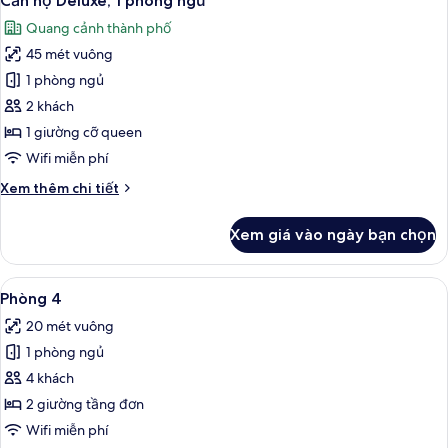
Căn hộ Deluxe, 1 phòng ngủ
tất
gia
Quang cảnh thành phố
đình,
cả
quang
45 mét vuông
ảnh
cảnh
Căn
1 phòng ngủ
thành
hộ
phố
2 khách
Deluxe,
1 giường cỡ queen
1
Wifi miễn phí
phòng
Chi
Xem thêm chi tiết
ngủ
tiết
khác
Xem giá vào ngày bạn chọn
của
Căn
hộ
Xem
Màn/rèm cản sáng, truy cập Internet 
4
Deluxe,
Phòng 4
tất
1
20 mét vuông
phòng
cả
ngủ
1 phòng ngủ
ảnh
Phòng
4 khách
4
2 giường tầng đơn
Wifi miễn phí