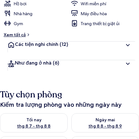
Hồ bơi
Wifi miễn phí
Nhà hàng
Máy điều hòa
Gym
Trang thiết bị giặt ủi
Xem tất cả
Các tiện nghi chính
(12)
Như đang ở nhà
(6)
Tùy chọn phòng
Kiểm tra lượng phòng vào những ngày này
Kiểm tra lượng phòng tối nay từ thg 8 7 - thg 8 8
Kiểm tra lượng phòng ngày mai
Tối nay
Ngày mai
thg 8 7 - thg 8 8
thg 8 8 - thg 8 9