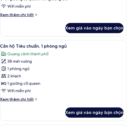
2
Wifi miễn phí
phòng
Chi
Xem thêm chi tiết
ngủ
tiết
khác
Xem giá vào ngày bạn chọn
của
Căn
hộ
Xem
Căn hộ Tiêu chuẩn, 1 phòng ngủ | Màn
9
Deluxe,
Căn hộ Tiêu chuẩn, 1 phòng ngủ
tất
2
Quang cảnh thành phố
phòng
cả
ngủ
38 mét vuông
ảnh
Căn
1 phòng ngủ
hộ
2 khách
Tiêu
1 giường cỡ queen
chuẩn,
Wifi miễn phí
1
Chi
Xem thêm chi tiết
phòng
tiết
ngủ
khác
Xem giá vào ngày bạn chọn
của
Căn
hộ
Phòng tập thể Superior, phòng tập th