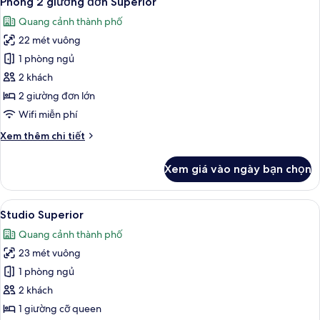
Phòng 2 giường đơn Superior
tất
Quang cảnh thành phố
cả
22 mét vuông
ảnh
Phòng
1 phòng ngủ
2
2 khách
giường
2 giường đơn lớn
đơn
Wifi miễn phí
Superior
Chi
Xem thêm chi tiết
tiết
khác
Xem giá vào ngày bạn chọn
của
Phòng
2
Xem
Studio Superior | Màn/rèm cản sáng, 
6
giường
Studio Superior
tất
đơn
Quang cảnh thành phố
Superior
cả
23 mét vuông
ảnh
Studio
1 phòng ngủ
Superior
2 khách
1 giường cỡ queen