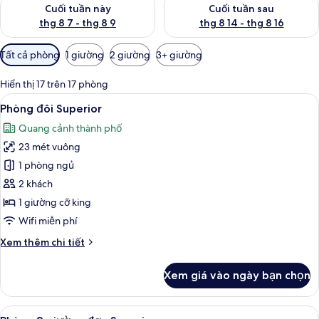
Kiểm tra lượng phòng cuối tuần này từ thg 8 7 - thg 8 9
Kiểm tra lượng phòng cuối tuần
Cuối tuần này
Cuối tuần sau
thg 8 7 - thg 8 9
thg 8 14 - thg 8 16
Bộ
Tất cả phòng
1 giường
2 giường
3+ giường
lọc
có
Hiển thị 17 trên 17 phòng
thể
Xem
Phòng đôi Superior | Màn/rèm cản sán
5
Phòng đôi Superior
dùng
tất
để
Quang cảnh thành phố
cả
lọc
23 mét vuông
ảnh
tìm
Phòng
1 phòng ngủ
phòng
đôi
2 khách
Superior
1 giường cỡ king
Wifi miễn phí
Chi
Xem thêm chi tiết
tiết
khác
Xem giá vào ngày bạn chọn
của
Phòng
đôi
Xem
Phòng 2 giường đơn Superior | Màn/rè
4
Superior