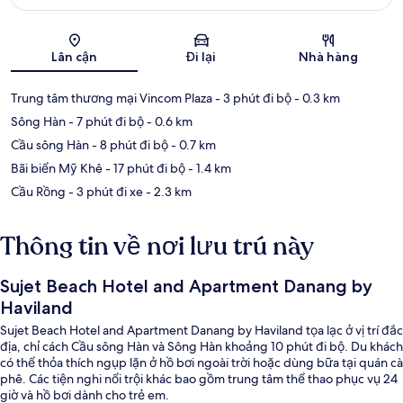
Bản đồ
Lân cận
Đi lại
Nhà hàng
Trung tâm thương mại Vincom Plaza
- 3 phút đi bộ
- 0.3 km
Sông Hàn
- 7 phút đi bộ
- 0.6 km
Cầu sông Hàn
- 8 phút đi bộ
- 0.7 km
Bãi biển Mỹ Khê
- 17 phút đi bộ
- 1.4 km
Cầu Rồng
- 3 phút đi xe
- 2.3 km
Thông tin về nơi lưu trú này
Sujet Beach Hotel and Apartment Danang by
Haviland
Sujet Beach Hotel and Apartment Danang by Haviland tọa lạc ở vị trí đắc
địa, chỉ cách Cầu sông Hàn và Sông Hàn khoảng 10 phút đi bộ. Du khách
có thể thỏa thích ngụp lặn ở hồ bơi ngoài trời hoặc dùng bữa tại quán cà
phê. Các tiện nghi nổi trội khác bao gồm trung tâm thể thao phục vụ 24
giờ và hồ bơi dành cho trẻ em.