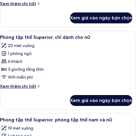
Chi
Xem thêm chi tiết
tiết
khác
Xem giá vào ngày bạn chọn
của
Phòng
4
Xem
Màn/rèm cản sáng, truy cập Internet 
7
Phòng tập thể Superior, chỉ dành cho nữ
tất
20 mét vuông
cả
1 phòng ngủ
ảnh
Phòng
6 khách
tập
3 giường tầng đơn
thể
Wifi miễn phí
Superior,
Chi
Xem thêm chi tiết
chỉ
tiết
dành
khác
Xem giá vào ngày bạn chọn
của
cho
Phòng
nữ
tập
Xem
Màn/rèm cản sáng, truy cập Internet 
7
thể
Phòng tập thể Superior, phòng tập thể nam và nữ
tất
Superior,
19 mét vuông
chỉ
cả
dành