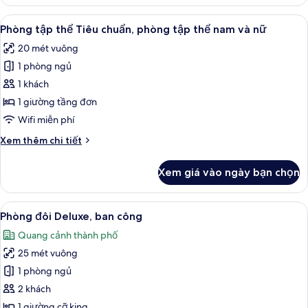
Phòng
cho
tập
Xem
Màn/rèm cản sáng, truy cập Internet 
nữ
7
thể
Phòng tập thể Tiêu chuẩn, phòng tập thể nam và nữ
tất
Tiêu
20 mét vuông
chuẩn,
cả
chỉ
1 phòng ngủ
ảnh
dành
Phòng
1 khách
cho
tập
nữ
1 giường tầng đơn
thể
Wifi miễn phí
Tiêu
Chi
Xem thêm chi tiết
chuẩn,
tiết
phòng
khác
Xem giá vào ngày bạn chọn
của
tập
Phòng
thể
tập
Xem
Phòng đôi Deluxe, ban công | Màn/rèm
nam
5
thể
Phòng đôi Deluxe, ban công
tất
và
Tiêu
Quang cảnh thành phố
chuẩn,
cả
nữ
phòng
25 mét vuông
ảnh
tập
Phòng
1 phòng ngủ
thể
đôi
nam
2 khách
và
Deluxe,
1 giường cỡ king