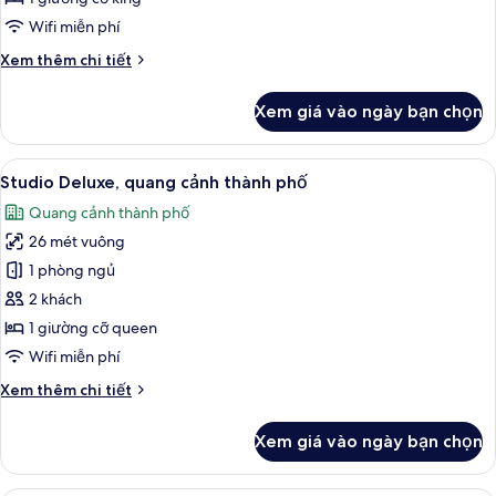
nữ
ban
Wifi miễn phí
công
Chi
Xem thêm chi tiết
tiết
khác
Xem giá vào ngày bạn chọn
của
Phòng
đôi
Xem
Studio Deluxe, quang cảnh thành phố 
7
Deluxe,
Studio Deluxe, quang cảnh thành phố
tất
ban
Quang cảnh thành phố
công
cả
26 mét vuông
ảnh
Studio
1 phòng ngủ
Deluxe,
2 khách
quang
1 giường cỡ queen
cảnh
Wifi miễn phí
thành
Chi
Xem thêm chi tiết
phố
tiết
khác
Xem giá vào ngày bạn chọn
của
Studio
Deluxe,