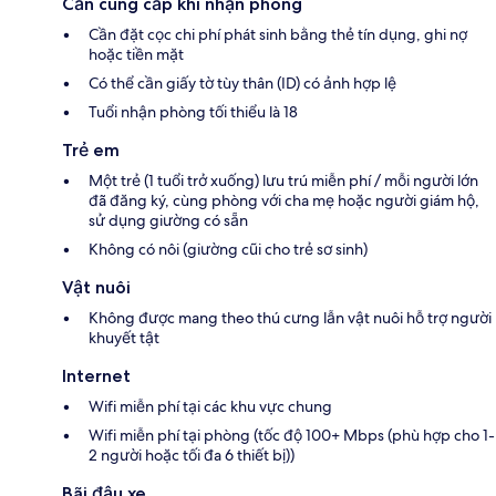
Cần cung cấp khi nhận phòng
Cần đặt cọc chi phí phát sinh bằng thẻ tín dụng, ghi nợ
hoặc tiền mặt
Có thể cần giấy tờ tùy thân (ID) có ảnh hợp lệ
Tuổi nhận phòng tối thiểu là 18
Trẻ em
Một trẻ (1 tuổi trở xuống) lưu trú miễn phí / mỗi người lớn
đã đăng ký, cùng phòng với cha mẹ hoặc người giám hộ,
sử dụng giường có sẵn
Không có nôi (giường cũi cho trẻ sơ sinh)
Vật nuôi
Không được mang theo thú cưng lẫn vật nuôi hỗ trợ người
khuyết tật
Internet
Wifi miễn phí tại các khu vực chung
Wifi miễn phí tại phòng (tốc độ 100+ Mbps (phù hợp cho 1-
2 người hoặc tối đa 6 thiết bị))
Bãi đậu xe