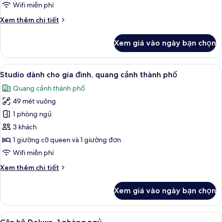
Wifi miễn phí
Chi
Xem thêm chi tiết
tiết
khác
Xem giá vào ngày bạn chọn
của
Studio
Superior
Xem
Studio dành cho gia đình, quang cảnh
11
Studio dành cho gia đình, quang cảnh thành phố
tất
Quang cảnh thành phố
cả
49 mét vuông
ảnh
Studio
1 phòng ngủ
dành
3 khách
cho
1 giường cỡ queen và 1 giường đơn
gia
Wifi miễn phí
đình,
Chi
Xem thêm chi tiết
quang
tiết
cảnh
khác
Xem giá vào ngày bạn chọn
thành
của
Studio
phố
dành
Xem
Căn hộ Deluxe, 1 phòng ngủ | Màn/rèm
7
cho