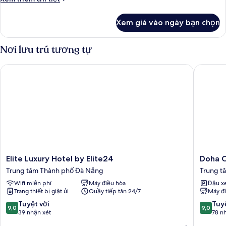
tiết
khác
Xem giá vào ngày bạn chọn
của
Phòng
4
Nơi lưu trú tương tự
cơ
bản
Elite Luxury Hotel by Elite24
Doha Cen
Elite
Doha
Elite Luxury Hotel by Elite24
Doha C
Luxury
Central
Trung tâm Thành phố Đà Nẵng
Trung t
Hotel
Bliss
Wifi miễn phí
Máy điều hòa
Đậu x
by
Danang
Trang thiết bị giặt ủi
Quầy tiếp tân 24/7
Máy đ
Elite24
Hotel
Trung
By
9.0
9.0
Tuyệt vời
Tuyệ
9,0
9,0
tâm
Havilan
trên
trên
39 nhận xét
78 n
Thành
Trung
10,
10,