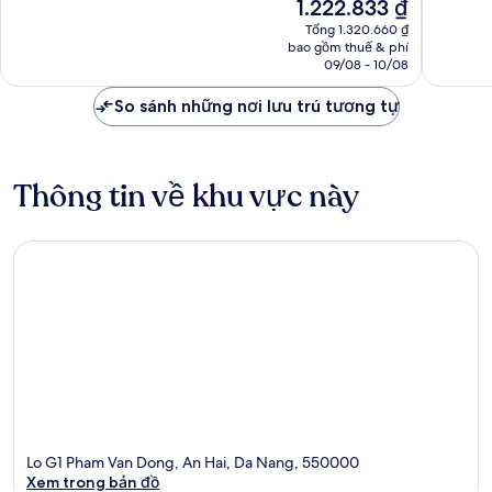
Giá
1.222.833 ₫
phố
tâm
Tuyệt
Tuyệt
hiện
Đà
Thành
vời,
vời,
Tổng 1.320.660 ₫
tại
Nẵng
bao gồm thuế & phí
phố
39
78
là
09/08 - 10/08
Đà
nhận
nhận
1.222.833 ₫
Nẵng
xét
xét
So sánh những nơi lưu trú tương tự
Thông tin về khu vực này
Lo G1 Pham Van Dong, An Hai, Da Nang, 550000
Xem trong bản đồ