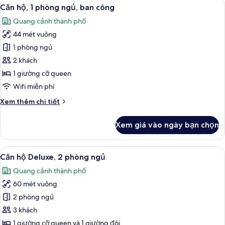
Xem
Căn hộ, 1 phòng ngủ, ban công | Màn/
8
quang
Căn hộ, 1 phòng ngủ, ban công
tất
cảnh
Quang cảnh thành phố
thành
cả
phố
44 mét vuông
ảnh
Căn
1 phòng ngủ
hộ,
2 khách
1
1 giường cỡ queen
phòng
Wifi miễn phí
ngủ,
Chi
Xem thêm chi tiết
ban
tiết
công
khác
Xem giá vào ngày bạn chọn
của
Căn
hộ,
Xem
Căn hộ Deluxe, 2 phòng ngủ | Màn/rèm
10
1
Căn hộ Deluxe, 2 phòng ngủ
tất
phòng
Quang cảnh thành phố
ngủ,
cả
ban
60 mét vuông
ảnh
công
Căn
2 phòng ngủ
hộ
3 khách
Deluxe,
1 giường cỡ queen và 1 giường đôi