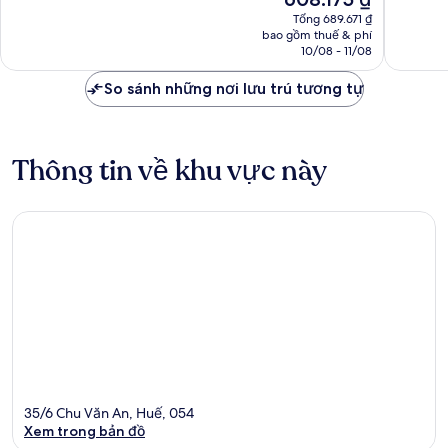
sắc,
vời,
hiện
Tổng 689.671 ₫
60
91
tại
bao gồm thuế & phí
nhận
nhận
là
10/08 - 11/08
xét
xét
608.175 ₫
So sánh những nơi lưu trú tương tự
Thông tin về khu vực này
35/6 Chu Văn An, Huế, 054
Xem trong bản đồ