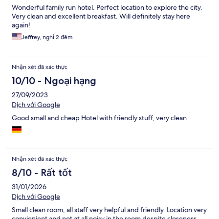
Wonderful family run hotel. Perfect location to explore the city.
Very clean and excellent breakfast. Will definitely stay here
again!
Jeffrey, nghỉ 2 đêm
Nhận xét đã xác thực
10/10 - Ngoại hạng
27/09/2023
Dịch với Google
Good small and cheap Hotel with friendly stuff, very clean
Nhận xét đã xác thực
8/10 - Rất tốt
31/01/2026
Dịch với Google
Small clean room, all staff very helpful and friendly. Location very
convienient and not at all noisy in the room despite closeness