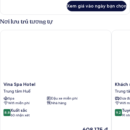
khác
Xem giá vào ngày bạn chọn
của
Phòng
đơn
Nơi lưu trú tương tự
cơ
bản
Vina Spa Hotel
Khách sạ
Vina
Khách
Vina Spa Hotel
Khách 
Spa
sạn
Trung tâm Huế
Trung t
Hotel
Sunny
Spa
Đậu xe miễn phí
Đưa đó
Trung
A
Wifi miễn phí
Nhà hàng
Wifi m
tâm
Trung
Huế
tâm
8.8
9.2
Xuất sắc
Tuyệ
8,8
9,2
Huế
trên
trên
60 nhận xét
91 n
10,
10,
Xuất
Tuyệt
Giá
608.175 ₫