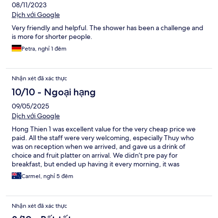
08/11/2023
Dịch với Google
Very friendly and helpful. The shower has been a challenge and
is more for shorter people.
Petra, nghỉ 1 đêm
Nhận xét đã xác thực
10/10 - Ngoại hạng
09/05/2025
Dịch với Google
Hong Thien 1 was excellent value for the very cheap price we
paid. All the staff were very welcoming, especially Thuy who
was on reception when we arrived, and gave us a drink of
choice and fruit platter on arrival. We didn’t pre pay for
breakfast, but ended up having it every morning, it was
delicious and so much food. The only thing was we had to pay in
Carmel, nghỉ 5 đêm
cash as we were checking out, 70,000 per person per day,
which is cheap, but make sure you have cash. The pool was
clean and refreshing. We would definitely recommend staying
Nhận xét đã xác thực
here.