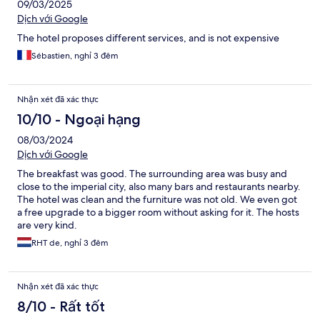
09/03/2025
Dịch với Google
The hotel proposes different services, and is not expensive
Sébastien, nghỉ 3 đêm
Nhận xét đã xác thực
10/10 - Ngoại hạng
08/03/2024
Dịch với Google
The breakfast was good. The surrounding area was busy and
close to the imperial city, also many bars and restaurants nearby.
The hotel was clean and the furniture was not old. We even got
a free upgrade to a bigger room without asking for it. The hosts
are very kind.
RHT de, nghỉ 3 đêm
Nhận xét đã xác thực
8/10 - Rất tốt