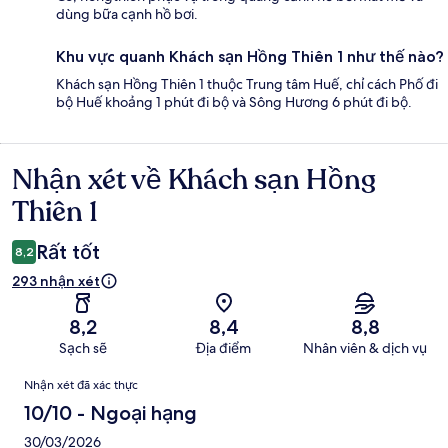
dùng bữa cạnh hồ bơi.
Khu vực quanh Khách sạn Hồng Thiên 1 như thế nào?
Khách sạn Hồng Thiên 1 thuộc Trung tâm Huế, chỉ cách Phố đi
bộ Huế khoảng 1 phút đi bộ và Sông Hương 6 phút đi bộ.
Nhận xét về Khách sạn Hồng
Nhận
xét
Thiên 1
Rất tốt
8,2
293 nhận xét
8,2
8,4
8,8
Sạch sẽ
Địa điểm
Nhân viên & dịch vụ
Nhận
Nhận xét đã xác thực
xét
10/10 - Ngoại hạng
30/03/2026