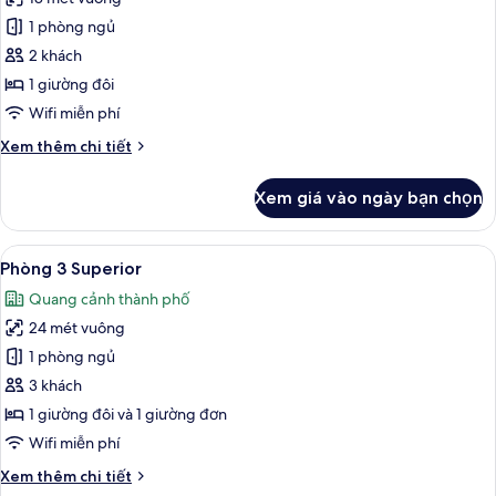
giường
cả
đôi
1 phòng ngủ
ảnh
(Small
Phòng
2 khách
Room)
đôi
1 giường đôi
Deluxe
Wifi miễn phí
Chi
Xem thêm chi tiết
tiết
khác
Xem giá vào ngày bạn chọn
của
Phòng
đôi
Xem
Phòng 3 Superior | Nệm có lớp đệm bô
6
Deluxe
Phòng 3 Superior
tất
Quang cảnh thành phố
cả
24 mét vuông
ảnh
Phòng
1 phòng ngủ
3
3 khách
Superior
1 giường đôi và 1 giường đơn
Wifi miễn phí
Chi
Xem thêm chi tiết
tiết