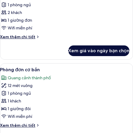
ảnh
giường
1 phòng ngủ
Phòng
đôi
2 khách
2
giường
1 giường đơn
đơn
Wifi miễn phí
Deluxe,
Chi
Xem thêm chi tiết
1
tiết
giường
khác
Xem giá vào ngày bạn chọn
của
đơn,
Phòng
quang
2
Xem
Nệm có lớp đệm bông, minibar, két b
cảnh
5
giường
Phòng đơn cơ bản
tất
đơn
hồ
Quang cảnh thành phố
Deluxe,
cả
bơi
1
12 mét vuông
ảnh
giường
Phòng
1 phòng ngủ
đơn,
đơn
quang
1 khách
cảnh
cơ
1 giường đôi
hồ
bản
Wifi miễn phí
bơi
Chi
Xem thêm chi tiết
tiết