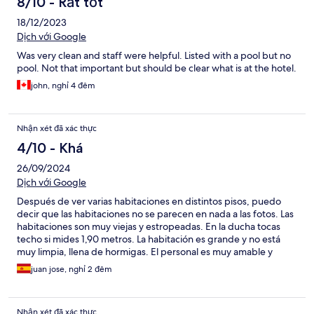
8/10 - Rất tốt
18/12/2023
Dịch với Google
Was very clean and staff were helpful. Listed with a pool but no
pool. Not that important but should be clear what is at the hotel.
john, nghỉ 4 đêm
Nhận xét đã xác thực
4/10 - Khá
26/09/2024
Dịch với Google
Después de ver varias habitaciones en distintos pisos, puedo
decir que las habitaciones no se parecen en nada a las fotos. Las
habitaciones son muy viejas y estropeadas. En la ducha tocas
techo si mides 1,90 metros. La habitación es grande y no está
muy limpia, llena de hormigas. El personal es muy amable y
servicial, el almuerzo está muy bien. La ubicación no es buena
juan jose, nghỉ 2 đêm
para el turista, es zona nocturna llena de bares y locales de
copas. Por el precio no está mal pero es muy molesto que te
muestren unas fotos y luego no se parezca en nada.
Nhận xét đã xác thực