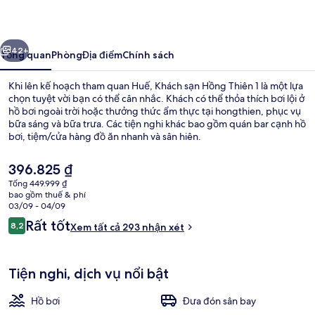
Hồng
Thiên
ước
Tiếp
1
42+
Tổng quan
Phòng
Địa điểm
Chính sách
Khi lên kế hoạch tham quan Huế, Khách sạn Hồng Thiên 1 là một lựa
chọn tuyệt vời bạn có thể cân nhắc. Khách có thể thỏa thích bơi lội ở
hồ bơi ngoài trời hoặc thưởng thức ẩm thực tại hongthien, phục vụ
bữa sáng và bữa trưa. Các tiện nghi khác bao gồm quán bar cạnh hồ
bơi, tiệm/cửa hàng đồ ăn nhanh và sân hiên.
Giá
396.825 ₫
hiện
Tổng 449.999 ₫
tại
bao gồm thuế & phí
Phòng 3 Superior | Nệm có lớp đệm bô
là
03/09 - 04/09
396.825 ₫
Nhận
Rất tốt
8,2
Xem tất cả 293 nhận xét
8,2 trên 10,
xét
Tiện nghi, dịch vụ nổi bật
Hồ bơi
Đưa đón sân bay