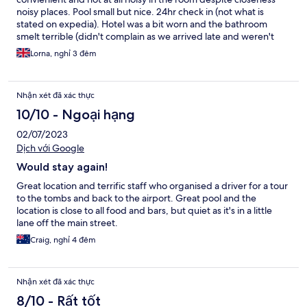
noisy places. Pool small but nice. 24hr check in (not what is
stated on expedia). Hotel was a bit worn and the bathroom
smelt terrible (didn't complain as we arrived late and weren't
staying long).
Lorna, nghỉ 3 đêm
Nhận xét đã xác thực
10/10 - Ngoại hạng
02/07/2023
Dịch với Google
Would stay again!
Great location and terrific staff who organised a driver for a tour
to the tombs and back to the airport. Great pool and the
location is close to all food and bars, but quiet as it's in a little
lane off the main street.
Craig, nghỉ 4 đêm
Nhận xét đã xác thực
8/10 - Rất tốt