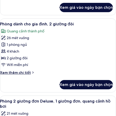
khác
Xem giá vào ngày bạn chọn
của
Phòng
3
Xem
Phòng dành cho gia đình, 2 giường đô
8
Superior
Phòng dành cho gia đình, 2 giường đôi
tất
Quang cảnh thành phố
cả
26 mét vuông
ảnh
Phòng
1 phòng ngủ
dành
4 khách
cho
2 giường đôi
gia
Wifi miễn phí
đình,
Chi
Xem thêm chi tiết
2
tiết
giường
khác
Xem giá vào ngày bạn chọn
đôi
của
Phòng
dành
Xem
Phòng 2 giường đơn Deluxe, 1 giường 
4
cho
Phòng 2 giường đơn Deluxe, 1 giường đơn, quang cảnh hồ
tất
gia
bơi
đình,
cả
21 mét vuông
2