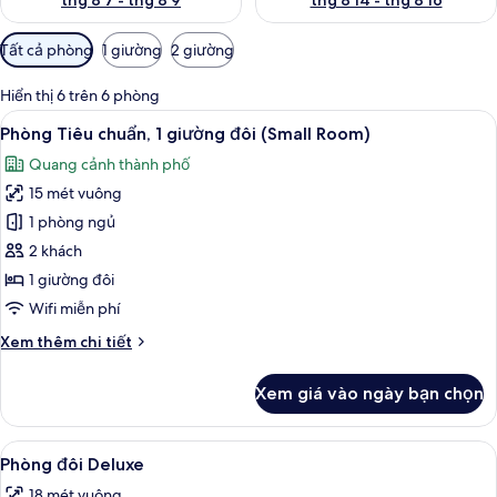
thg 8 7 - thg 8 9
thg 8 14 - thg 8 16
Bộ
Tất cả phòng
1 giường
2 giường
lọc
có
Hiển thị 6 trên 6 phòng
thể
Xem
Quang cảnh từ phòng
6
Phòng Tiêu chuẩn, 1 giường đôi (Small Room)
dùng
tất
để
Quang cảnh thành phố
cả
lọc
15 mét vuông
ảnh
tìm
Phòng
1 phòng ngủ
phòng
Tiêu
2 khách
chuẩn,
1 giường đôi
1
Wifi miễn phí
giường
Chi
Xem thêm chi tiết
đôi
tiết
(Small
khác
Xem giá vào ngày bạn chọn
Room)
của
Phòng
Tiêu
Xem
Phòng đôi Deluxe | Nệm có lớp đệm bô
7
chuẩn,
Phòng đôi Deluxe
tất
1
18 mét vuông