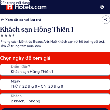
Đến trang nội dung
Xem tất cả nơi lưu trú
Khách sạn Hồng Thiên 1
Nơi
lưu
Phong cách kiến trúc Beaux Arts Huế Khách sạn với hồ bơi ngoài trời,
trú
liền kề trung tâm mua sắm
3.5
sao
Chọn ngày để xem giá
Điểm đến?
Ngày
Khách