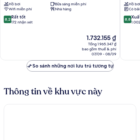
Hồ bơi
Bữa sáng miễn phí
Hồ bơ
Mar
&
Wifi miễn phí
Nhà hàng
Có bãi
Trung
Resort
tâm
Fenals
8.2
8.8
Rất tốt
Xuấ
8,2
8,8
Thị
trên
trên
172 nhận xét
1.00
trấn
10,
10,
Lloret
Rất
Xuất
Giá
1.732.155 ₫
tốt,
sắc,
hiện
Tổng 1.965.347 ₫
172
1.002
tại
bao gồm thuế & phí
nhận
nhận
là
07/09 - 08/09
xét
xét
1.732.155 ₫
So sánh những nơi lưu trú tương tự
Thông tin về khu vực này