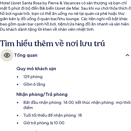
Hotel Lloret Santa Rosa by Pierre & Vacances có sân thượng và bạn chỉ
mất 5 phút đi bộ đến Bãi biển Lloret de Mar. Sau khi vui chơi thỏa thích ở
hồ bơi ngoài trời, bạn có thể ăn uống no nê tại quán cà phê hoặc thư
giãn bên ly đồ uống ở quán bar/khu lounge. Các tiện nghi nổi bật khác
bao gồm quán bar cạnh hồ bơi, tiệm/cửa hàng đồ ăn nhanh và sân hiên.
Du khách dành tặng lời khen về nhân viên nhiệt tình.
Tìm hiểu thêm về nơi lưu trú
Tổng quan
Quy mô khách sạn
129 phòng
Gồm 6 tầng
Nhận phòng/Trả phòng
Bắt đầu nhận phòng: 14:00, kết thúc nhận phòng: mọi thời
điểm
Tuổi tối thiểu để nhận phòng: 18
Giờ trả phòng là 10:00