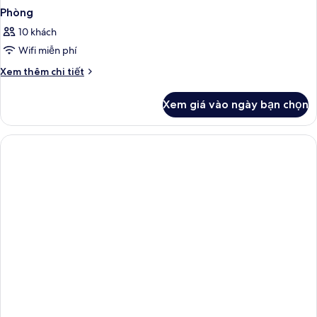
Phòng
10 khách
Wifi miễn phí
Chi
Xem thêm chi tiết
tiết
khác
Xem giá vào ngày bạn chọn
của
Phòng