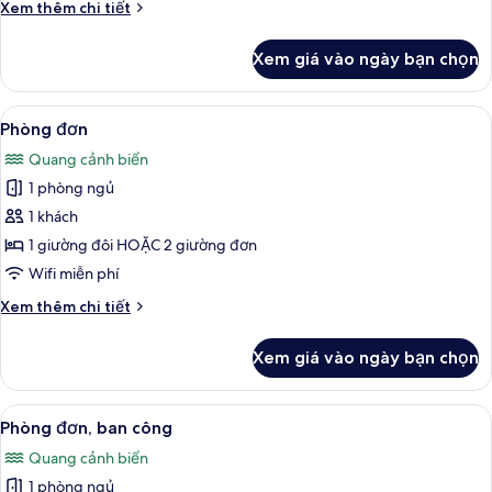
Chi
Xem thêm chi tiết
tiết
khác
Xem giá vào ngày bạn chọn
của
Quadruple
Superior
Xem
Minibar, bàn, màn/rèm cản sáng, phò
8
Room,
Phòng đơn
tất
Balcony
Quang cảnh biển
cả
1 phòng ngủ
ảnh
Phòng
1 khách
đơn
1 giường đôi HOẶC 2 giường đơn
Wifi miễn phí
Chi
Xem thêm chi tiết
tiết
khác
Xem giá vào ngày bạn chọn
của
Phòng
đơn
Xem
Minibar, bàn, màn/rèm cản sáng, phò
9
Phòng đơn, ban công
tất
Quang cảnh biển
cả
1 phòng ngủ
ảnh