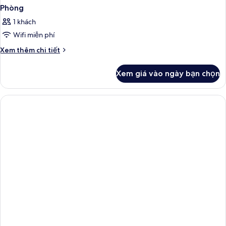
Phòng
1 khách
Wifi miễn phí
Chi
Xem thêm chi tiết
tiết
khác
Xem giá vào ngày bạn chọn
của
Phòng