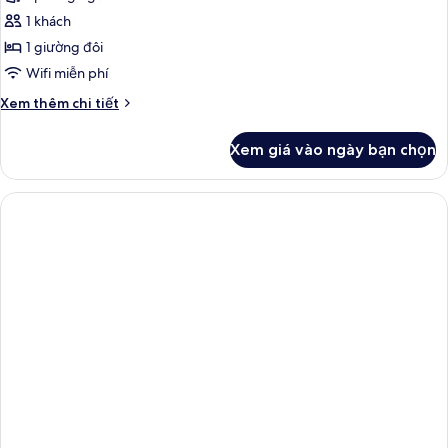
Phòng
1 khách
đơn,
1 giường đôi
ban
Wifi miễn phí
công
Chi
Xem thêm chi tiết
tiết
khác
Xem giá vào ngày bạn chọn
của
Phòng
đơn,
ban
công