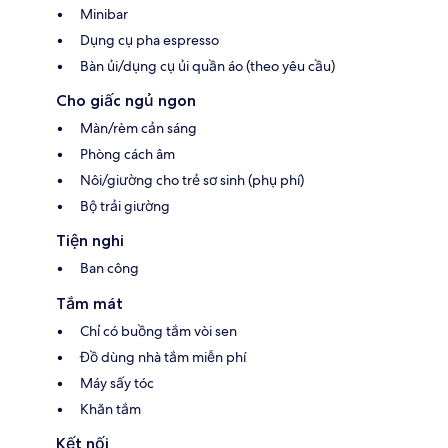
Minibar
Dụng cụ pha espresso
Bàn ủi/dụng cụ ủi quần áo (theo yêu cầu)
Cho giấc ngủ ngon
Màn/rèm cản sáng
Phòng cách âm
Nôi/giường cho trẻ sơ sinh (phụ phí)
Bộ trải giường
Tiện nghi
Ban công
Tắm mát
Chỉ có buồng tắm vòi sen
Đồ dùng nhà tắm miễn phí
Máy sấy tóc
Khăn tắm
Kết nối