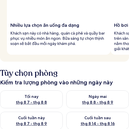
Nhiều lựa chọn ăn uống đa dạng
Hồ bơi
Khách sạn này có nhà hàng, quán cà phê và quầy bar
Khách sạ
phục vụ nhiều món ăn ngon. Bữa sáng tự chọn thịnh
trên sân
soạn sẽ bắt đầu mỗi ngày khám phá.
nằm tho
giải khát
Tùy chọn phòng
Kiểm tra lượng phòng vào những ngày này
Kiểm tra lượng phòng tối nay từ thg 8 7 - thg 8 8
Kiểm tra lượng phòng ngày mai
Tối nay
Ngày mai
thg 8 7 - thg 8 8
thg 8 8 - thg 8 9
Kiểm tra lượng phòng cuối tuần này từ thg 8 7 - thg 8 9
Kiểm tra lượng phòng cuối tuần
Cuối tuần này
Cuối tuần sau
thg 8 7 - thg 8 9
thg 8 14 - thg 8 16