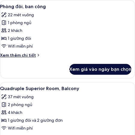
Xem
Minibar, bàn, màn/rèm cản sáng, phò
8
ban
Phòng đôi, ban công
tất
công
22 mét vuông
cả
1 phòng ngủ
ảnh
Phòng
2 khách
đôi,
1 giường đôi
ban
Wifi miễn phí
công
Chi
Xem thêm chi tiết
tiết
khác
Xem giá vào ngày bạn chọn
của
Phòng
đôi,
Xem
Quadruple Superior Room, Balcony | M
6
ban
Quadruple Superior Room, Balcony
tất
công
37 mét vuông
cả
2 phòng ngủ
ảnh
Quadruple
4 khách
Superior
1 giường đôi và 2 giường đơn
Room,
Wifi miễn phí
Balcony