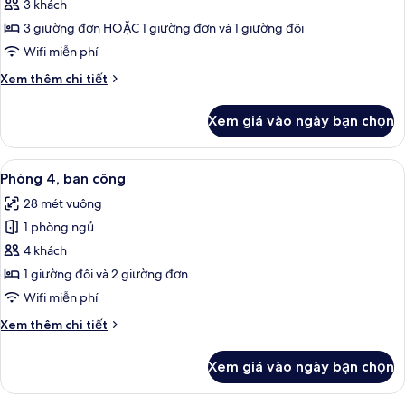
Phòng
3 khách
3,
3 giường đơn HOẶC 1 giường đơn và 1 giường đôi
ban
Wifi miễn phí
công
Chi
Xem thêm chi tiết
tiết
khác
Xem giá vào ngày bạn chọn
của
Phòng
3,
Xem
Phòng 4, ban công | Minibar, bàn, mà
6
ban
Phòng 4, ban công
tất
công
28 mét vuông
cả
1 phòng ngủ
ảnh
Phòng
4 khách
4,
1 giường đôi và 2 giường đơn
ban
Wifi miễn phí
công
Chi
Xem thêm chi tiết
tiết
khác
Xem giá vào ngày bạn chọn
của
Phòng
4,