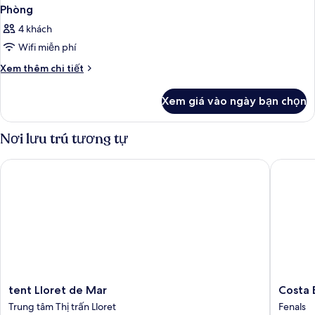
Phòng
4 khách
Wifi miễn phí
Chi
Xem thêm chi tiết
tiết
khác
Xem giá vào ngày bạn chọn
của
Phòng
Nơi lưu trú tương tự
tent Lloret de Mar
Costa En
tent
Costa
tent Lloret de Mar
Costa 
Lloret
Encanta
Trung tâm Thị trấn Lloret
Fenals
de
Suites