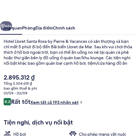
Lloret
Santa
Rosa
ước
Tiếp
by
60+
Tổng quan
Phòng
Địa điểm
Chính sách
Pierre
Hotel Lloret Santa Rosa by Pierre & Vacances có sân thượng và bạn
&
chỉ mất 5 phút đi bộ đến Bãi biển Lloret de Mar. Sau khi vui chơi thỏa
thích ở hồ bơi ngoài trời, bạn có thể ăn uống no nê tại quán cà phê
Vacances
hoặc thư giãn bên ly đồ uống ở quán bar/khu lounge. Các tiện nghi
nổi bật khác bao gồm quán bar cạnh hồ bơi, tiệm/cửa hàng đồ ăn
nhanh và sân hiên. Du khách dành tặng lời khen về nhân viên nhiệt
tình.
Giá
2.895.312 ₫
hiện
Tổng 3.304.615 ₫
tại
bao gồm thuế & phí
Ngoại thất
là
01/09 - 02/09
2.895.312 ₫
Nhận
Rất tốt
8,2
Xem tất cả 193 nhận xét
8,2 trên 10,
xét
Tiện nghi, dịch vụ nổi bật
Hồ bơi
Cho phép mang vật nuôi