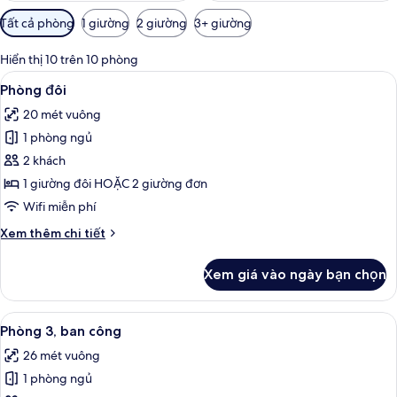
Bộ
Tất cả phòng
1 giường
2 giường
3+ giường
lọc
có
Hiển thị 10 trên 10 phòng
thể
Xem
Minibar, bàn, màn/rèm cản sáng, phò
9
Phòng đôi
dùng
tất
để
20 mét vuông
cả
lọc
1 phòng ngủ
ảnh
tìm
Phòng
2 khách
phòng
đôi
1 giường đôi HOẶC 2 giường đơn
Wifi miễn phí
Chi
Xem thêm chi tiết
tiết
khác
Xem giá vào ngày bạn chọn
của
Phòng
đôi
Xem
Phòng 3, ban công | Minibar, bàn, mà
6
Phòng 3, ban công
tất
26 mét vuông
cả
1 phòng ngủ
ảnh