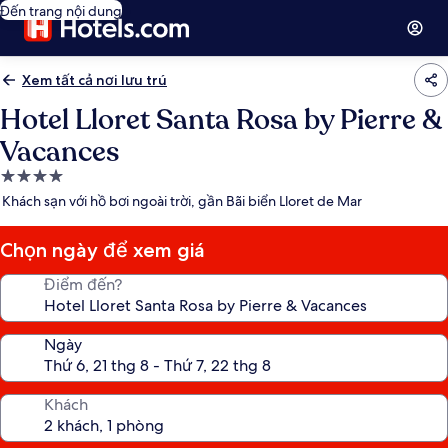
Đến trang nội dung
Xem tất cả nơi lưu trú
Hotel Lloret Santa Rosa by Pierre &
Vacances
Nơi
lưu
Khách sạn với hồ bơi ngoài trời, gần Bãi biển Lloret de Mar
trú
4.0
Chọn ngày để xem giá
sao
Điểm đến?
Ngày
Khách