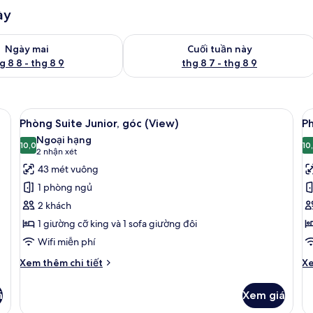
ày
g phòng ngày mai từ thg 8 8 - thg 8 9
Kiểm tra lượng phòng cuối tuần này từ
Ngày mai
Cuối tuần này
g 8 8 - thg 8 9
thg 8 7 - thg 8 9
ng, bàn, màn/rèm cản sáng
Xem
Minibar, két bảo mật tại phòng, bàn,
X
6
Phòng Suite Junior, góc (View)
P
tất
t
Ngoại hạng
cả
10,0
c
10
10,0 trên 10
(2
2 nhận xét
ảnh
ả
nhận
43 mét vuông
Phòng
P
xét)
1 phòng ngủ
Suite
D
2 khách
Junior,
1 giường cỡ king và 1 sofa giường đôi
góc
Wifi miễn phí
(View)
Chi
Ch
Xem thêm chi tiết
Xe
tiết
tiê
khác
kh
á
Xem giá
của
củ
Phòng
P