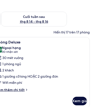
 thg 8 7 - thg 8 9
Kiểm tra lượng phòng cuối tuần tới từ thg 8 14 - thg 8 16
Cuối tuần sau
thg 8 14 - thg 8 16
Hiển thị 17 trên 17 phòng
 màn/rèm cản sáng
em
Phòng Deluxe | Minibar, két bảo mật tại phò
8
hòng Deluxe
ất
Ngoại hạng
ả
,0
10,0 trên 10
(30
30 nhận xét
nh
nhận
30 mét vuông
hòng
xét)
1 phòng ngủ
eluxe
2 khách
1 giường cỡ king HOẶC 2 giường đơn
Wifi miễn phí
i
m thêm chi tiết
́t
ác
Xem giá
a
hòng