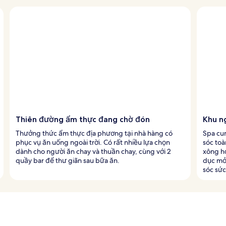
Thiên đường ẩm thực đang chờ đón
Khu n
Thưởng thức ẩm thực địa phương tại nhà hàng có
Spa cun
phục vụ ăn uống ngoài trời. Có rất nhiều lựa chọn
sóc to
dành cho người ăn chay và thuần chay, cùng với 2
xông hơ
quầy bar để thư giãn sau bữa ăn.
dục mở
sóc sức