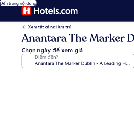
Đến trang nội dung
Xem tất cả nơi lưu trú
Anantara The Marker Du
Chọn ngày để xem giá
Điểm đến?
Thư
viện
ảnh
về
Anantara
The
Marker