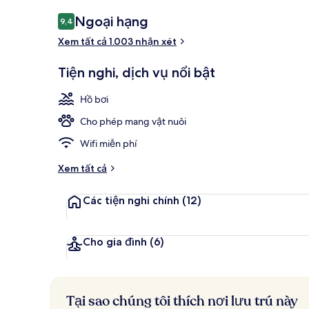
Ngoại thất
Nhận
Ngoại hạng
9,4
9,4 trên 10,
xét
Xem tất cả 1.003 nhận xét
Tiện nghi, dịch vụ nổi bật
Hồ bơi
Cho phép mang vật nuôi
Wifi miễn phí
Xem tất cả
Các tiện nghi chính
(12)
Cho gia đình
(6)
Tại sao chúng tôi thích nơi lưu trú này