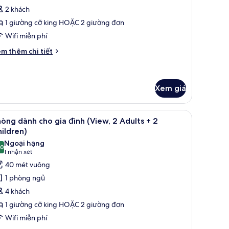
ành
2 khách
ild)
ho
1 giường cỡ king HOẶC 2 giường đơn
ia
Wifi miễn phí
ình
i
m thêm chi tiết
́t
ác
a
hòng
Xem giá
ành
o
 màn/rèm cản sáng
em
Minibar, két bảo mật tại phòng, bàn, màn/rè
a
6
òng dành cho gia đình (View, 2 Adults + 2
nh
ất
ildren)
ả
Ngoại hạng
,0
nh
10,0 trên 10
(1
1 nhận xét
hòng
nhận
40 mét vuông
ành
xét)
1 phòng ngủ
ho
4 khách
ia
1 giường cỡ king HOẶC 2 giường đơn
ình
Wifi miễn phí
View,