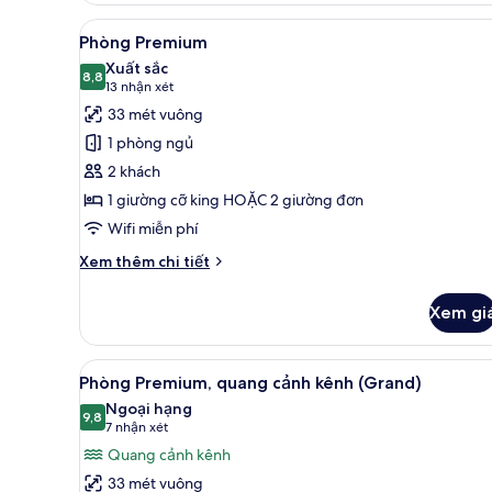
Corner
Xem
Phòng Premium | Minibar, két
4
Suite
Phòng Premium
tất
Xuất sắc
cả
8,8
8,8 trên 10
(13
13 nhận xét
ảnh
nhận
33 mét vuông
Phòng
xét)
1 phòng ngủ
Premium
2 khách
1 giường cỡ king HOẶC 2 giường đơn
Wifi miễn phí
Chi
Xem thêm chi tiết
tiết
khác
Xem gi
của
Phòng
Premium
Xem
Minibar, két bảo mật tại phò
9
Phòng Premium, quang cảnh kênh (Grand)
tất
Ngoại hạng
cả
9,8
9,8 trên 10
(7
7 nhận xét
ảnh
nhận
Quang cảnh kênh
Phòng
xét)
33 mét vuông