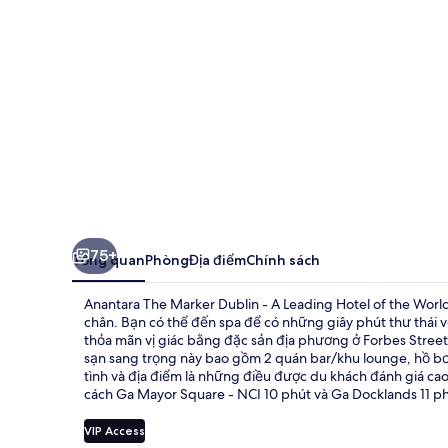
Dublin
-
A
Leading
Hotel
of
the
World
75+
Tổng quan
Phòng
Địa điểm
Chính sách
Anantara The Marker Dublin - A Leading Hotel of the Worl
chân. Bạn có thể đến spa để có những giây phút thư thái 
thỏa mãn vị giác bằng đặc sản địa phương ở Forbes Street 
sạn sang trọng này bao gồm 2 quán bar/khu lounge, hồ bơi
tình và địa điểm là những điều được du khách đánh giá ca
cách Ga Mayor Square - NCI 10 phút và Ga Docklands 11 ph
VIP Access