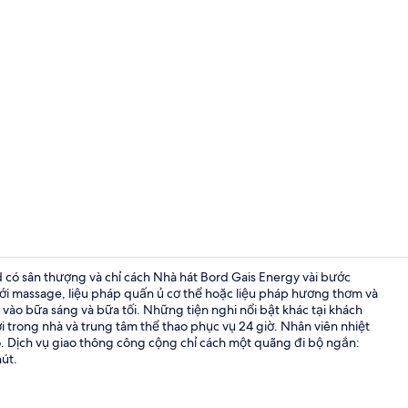
Minibar, két
d có sân thượng và chỉ cách Nhà hát Bord Gais Energy vài bước
với massage, liệu pháp quấn ủ cơ thể hoặc liệu pháp hương thơm và
vào bữa sáng và bữa tối. Những tiện nghi nổi bật khác tại khách
Hồ bơi tron
 trong nhà và trung tâm thể thao phục vụ 24 giờ. Nhân viên nhiệt
o. Dịch vụ giao thông công cộng chỉ cách một quãng đi bộ ngắn:
út.