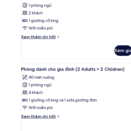
Premium,
1 phòng ngủ
quang
2 khách
cảnh
1 giường cỡ king
kênh
(Grand)
Wifi miễn phí
Chi
Xem thêm chi tiết
tiết
khác
Xem gi
của
Phòng
Premium,
Xem
Minibar, két bảo mật tại phò
5
quang
Phòng dành cho gia đình (2 Adults + 2 Children)
tất
cảnh
40 mét vuông
kênh
cả
(Grand)
1 phòng ngủ
ảnh
Phòng
4 khách
dành
1 giường cỡ king và 1 sofa giường đơn
cho
Wifi miễn phí
gia
Chi
Xem thêm chi tiết
đình
tiết
(2
khác