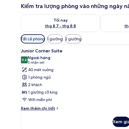
Kiểm tra lượng phòng vào những ngày n
Kiểm tra lượng phòng tối nay từ thg 8 7 - thg 8 8
Kiểm tra lượn
Tối nay
thg 8 7 - thg 8 8
th
Bộ
Tất cả phòng
1 giường
2 giường
lọc
Xem
Minibar, két bảo mật tại phò
có
5
Junior Corner Suite
tất
thể
Ngoại hạng
cả
9,4
dùng
9,4 trên 10
(3
3 nhận xét
để
ảnh
nhận
40 mét vuông
lọc
Junior
xét)
1 phòng ngủ
tìm
Corner
2 khách
phòng
Suite
1 giường cỡ king
Wifi miễn phí
Chi
Xem thêm chi tiết
tiết
khác
Xem gi
của
Junior