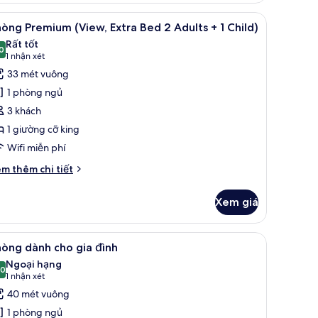
luxe
 màn/rèm cản sáng
em
Minibar, két bảo mật tại phòng, bàn, màn/rè
8
òng Premium (View, Extra Bed 2 Adults + 1 Child)
ất
Rất tốt
ả
0
8,0 trên 10
(1
1 nhận xét
nh
nhận
33 mét vuông
hòng
xét)
1 phòng ngủ
remium
3 khách
View,
1 giường cỡ king
xtra
Wifi miễn phí
ed
i
m thêm chi tiết
dults
́t
ác
Xem giá
a
hòng
hild)
remium
 màn/rèm cản sáng
em
Minibar, két bảo mật tại phòng, bàn, màn/rè
5
iew,
òng dành cho gia đình
ất
tra
Ngoại hạng
ed
ả
,0
10,0 trên 10
(1
1 nhận xét
nh
nhận
40 mét vuông
ults
hòng
xét)
1 phòng ngủ