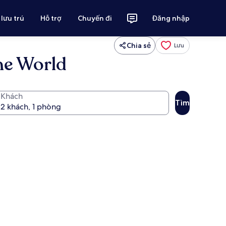
 lưu trú
Hỗ trợ
Chuyến đi
Đăng nhập
Chia sẻ
Lưu
he World
Khách
Tìm