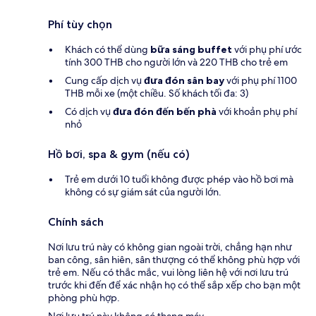
Phí tùy chọn
Khách có thể dùng
bữa sáng buffet
với phụ phí ước
tính 300 THB cho người lớn và 220 THB cho trẻ em
Cung cấp dịch vụ
đưa đón sân bay
với phụ phí 1100
THB mỗi xe (một chiều. Số khách tối đa: 3)
Có dịch vụ
đưa đón đến bến phà
với khoản phụ phí
nhỏ
Hồ bơi, spa & gym (nếu có)
Trẻ em dưới 10 tuổi không được phép vào hồ bơi mà
không có sự giám sát của người lớn.
Chính sách
Nơi lưu trú này có không gian ngoài trời, chẳng hạn như
ban công, sân hiên, sân thượng có thể không phù hợp với
trẻ em. Nếu có thắc mắc, vui lòng liên hệ với nơi lưu trú
trước khi đến để xác nhận họ có thể sắp xếp cho bạn một
phòng phù hợp.
Nơi lưu trú này không có thang máy.