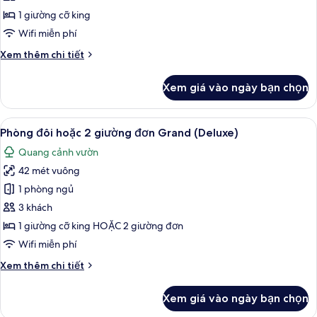
bơi
có
đôi
thể
1 giường cỡ king
sử
hoặc
Wifi miễn phí
dụng
2
hồ
Chi
Xem thêm chi tiết
giường
bơi
tiết
đơn
khác
Xem giá vào ngày bạn chọn
của
Deluxe,
Phòng
có
đôi
Xem
Minibar với thức ăn, đồ uống miễn ph
thể
9
hoặc
Phòng đôi hoặc 2 giường đơn Grand (Deluxe)
tất
sử
2
Quang cảnh vườn
giường
cả
dụng
đơn
42 mét vuông
ảnh
hồ
Deluxe,
Phòng
1 phòng ngủ
bơi
có
đôi
thể
3 khách
sử
hoặc
1 giường cỡ king HOẶC 2 giường đơn
dụng
2
Wifi miễn phí
hồ
giường
bơi
Chi
Xem thêm chi tiết
đơn
tiết
Grand
khác
Xem giá vào ngày bạn chọn
(Deluxe)
của
Phòng