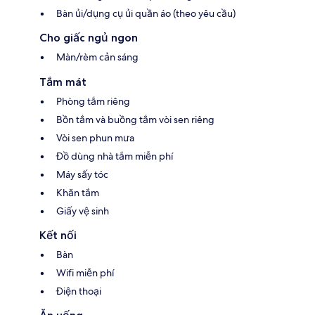
Bàn ủi/dụng cụ ủi quần áo (theo yêu cầu)
Cho giấc ngủ ngon
Màn/rèm cản sáng
Tắm mát
Phòng tắm riêng
Bồn tắm và buồng tắm vòi sen riêng
Vòi sen phun mưa
Đồ dùng nhà tắm miễn phí
Máy sấy tóc
Khăn tắm
Giấy vệ sinh
Kết nối
Bàn
Wifi miễn phí
Điện thoại