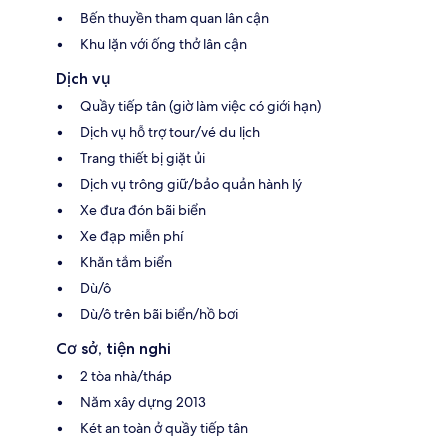
Bến thuyền tham quan lân cận
Khu lặn với ống thở lân cận
Dịch vụ
Quầy tiếp tân (giờ làm việc có giới hạn)
Dịch vụ hỗ trợ tour/vé du lịch
Trang thiết bị giặt ủi
Dịch vụ trông giữ/bảo quản hành lý
Xe đưa đón bãi biển
Xe đạp miễn phí
Khăn tắm biển
Dù/ô
Dù/ô trên bãi biển/hồ bơi
Cơ sở, tiện nghi
2 tòa nhà/tháp
Năm xây dựng 2013
Két an toàn ở quầy tiếp tân