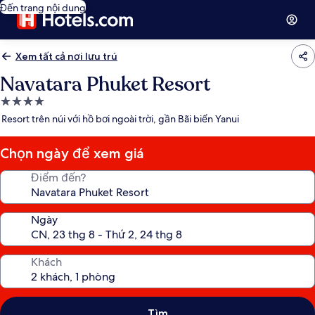
Đến trang nội dung
Xem tất cả nơi lưu trú
Navatara Phuket Resort
Nơi
lưu
Resort trên núi với hồ bơi ngoài trời, gần Bãi biển Yanui
trú
4.0
Chọn ngày để xem giá
sao
Điểm đến?
Ngày
Khách
Tìm