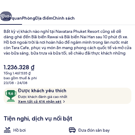
Resort
ước
Tiếp
65+
Tổng quan
Phòng
Địa điểm
Chính sách
Bất kỳ vị khách nào nghỉ tại Navatara Phuket Resort cũng sẽ dễ
dàng ghé đến Bãi biển Rawai và Bãi biển Nai Han sau 10 phút đi xe.
Hồ bơi ngoài trời là nơi hoàn hảo để ngâm mình trong làn nước mát
còn Tara Cafe, phục vụ món ăn mang phong cách quốc tế và mở cửa
vào bữa sáng, bữa trưa và bữa tối, sẽ chiêu đãi thực khách những
món tuyệt ngon. Các tiện nghi nổi bật khác bao gồm quán bar/khu
lounge, trung tâm thể thao phục vụ 24 giờ và trung tâm thể thao.
Giá
1.236.328 ₫
Du khách khen ngợi về nhân viên nhiệt tình.
hiện
Tổng 1.467.535 ₫
tại
bao gồm thuế & phí
Hồ bơi ngoài trời, dù/ô trên bãi biển/
là
23/08 - 24/08
1.236.328 ₫
Nhận
9,6
Được khách yêu thích
xét
Đ
trên
Được khách đánh giá cao nhất
ư
Xem tất cả 414 nhận xét
10,
ợ
Được
c
khách
Tiện nghi, dịch vụ nổi bật
yêu
k
thích
h
Hồ bơi
Đưa đón sân bay
á