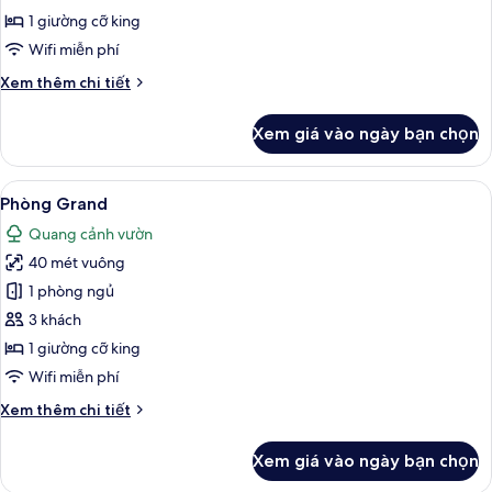
Superior,
1 giường cỡ king
1
Wifi miễn phí
giường
Chi
Xem thêm chi tiết
cỡ
tiết
king
khác
Xem giá vào ngày bạn chọn
của
Phòng
đôi
Xem
Phòng Grand | Minibar với thức ăn, đ
8
Superior,
Phòng Grand
tất
1
Quang cảnh vườn
giường
cả
cỡ
40 mét vuông
ảnh
king
Phòng
1 phòng ngủ
Grand
3 khách
1 giường cỡ king
Wifi miễn phí
Chi
Xem thêm chi tiết
tiết
khác
Xem giá vào ngày bạn chọn
của
Phòng