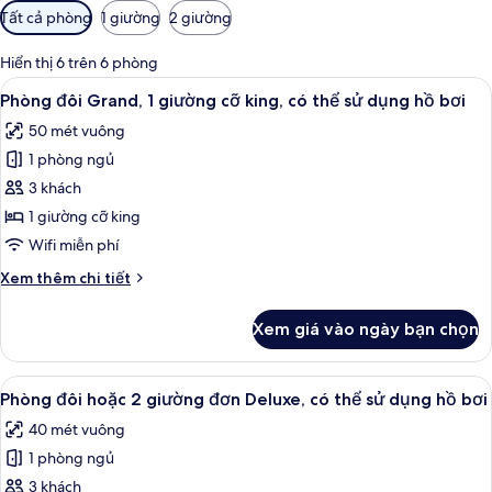
Bộ
Tất cả phòng
1 giường
2 giường
lọc
có
Hiển thị 6 trên 6 phòng
thể
Xem
Phòng đôi Grand, 1 giường cỡ king, có
11
Phòng đôi Grand, 1 giường cỡ king, có thể sử dụng hồ bơi
dùng
tất
để
50 mét vuông
cả
lọc
1 phòng ngủ
ảnh
tìm
Phòng
3 khách
phòng
đôi
1 giường cỡ king
Grand,
Wifi miễn phí
1
Chi
Xem thêm chi tiết
giường
tiết
cỡ
khác
Xem giá vào ngày bạn chọn
của
king,
Phòng
có
đôi
Xem
Phòng đôi hoặc 2 giường đơn Deluxe, 
thể
9
Grand,
Phòng đôi hoặc 2 giường đơn Deluxe, có thể sử dụng hồ bơi
tất
sử
1
40 mét vuông
giường
cả
dụng
cỡ
1 phòng ngủ
ảnh
hồ
king,
Phòng
3 khách