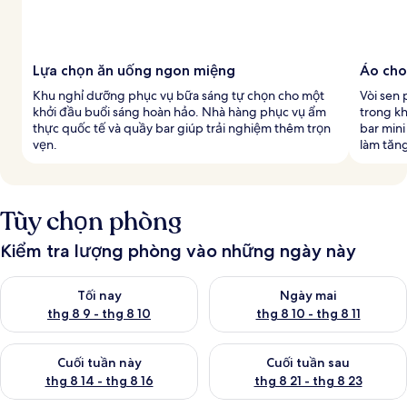
Lựa chọn ăn uống ngon miệng
Áo cho
Khu nghỉ dưỡng phục vụ bữa sáng tự chọn cho một
Vòi sen
khởi đầu buổi sáng hoàn hảo. Nhà hàng phục vụ ẩm
trong k
thực quốc tế và quầy bar giúp trải nghiệm thêm trọn
bar mini
vẹn.
làm tăn
Tùy chọn phòng
Kiểm tra lượng phòng vào những ngày này
Kiểm tra lượng phòng tối nay từ thg 8 9 - thg 8 10
Kiểm tra lượng phòng ngày mai 
Tối nay
Ngày mai
thg 8 9 - thg 8 10
thg 8 10 - thg 8 11
Kiểm tra lượng phòng cuối tuần này từ thg 8 14 - thg 8 16
Kiểm tra lượng phòng cuối tuần
Cuối tuần này
Cuối tuần sau
thg 8 14 - thg 8 16
thg 8 21 - thg 8 23