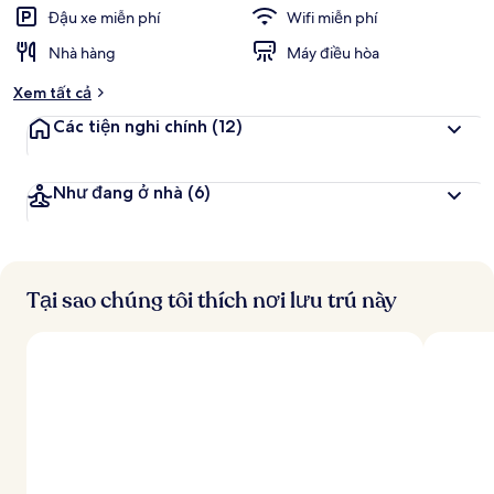
c
Đậu xe miễn phí
Wifi miễn phí
h
Nhà hàng
Máy điều hòa
đ
Xem tất cả
á
n
Các tiện nghi chính
(12)
h
g
Như đang ở nhà
(6)
i
á
c
a
o
Tại sao chúng tôi thích nơi lưu trú này
n
h
ấ
t