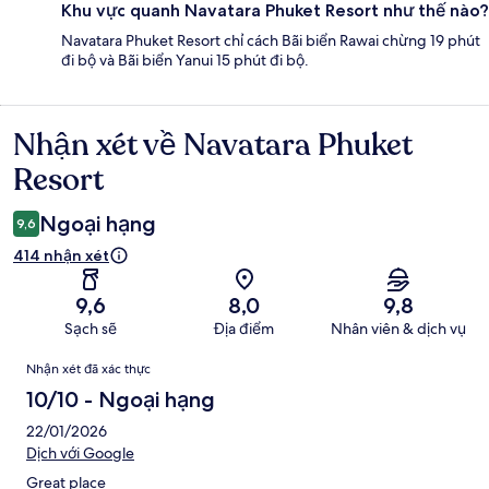
Khu vực quanh Navatara Phuket Resort như thế nào?
Navatara Phuket Resort chỉ cách Bãi biển Rawai chừng 19 phút
đi bộ và Bãi biển Yanui 15 phút đi bộ.
Nhận xét về Navatara Phuket
Nhận
xét
Resort
Ngoại hạng
9,6
414 nhận xét
9,6
8,0
9,8
Sạch sẽ
Địa điểm
Nhân viên & dịch vụ
Nhận
Nhận xét đã xác thực
xét
10/10 - Ngoại hạng
22/01/2026
Dịch với Google
Great place