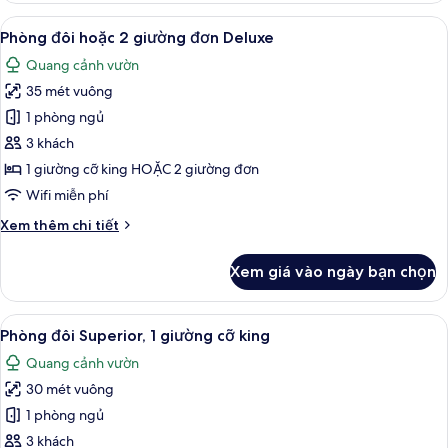
đôi
Xem
Phòng đôi hoặc 2 giường đơn Deluxe |
10
hoặc
Phòng đôi hoặc 2 giường đơn Deluxe
tất
2
Quang cảnh vườn
giường
cả
đơn
35 mét vuông
ảnh
Grand
Phòng
1 phòng ngủ
(Deluxe)
đôi
3 khách
hoặc
1 giường cỡ king HOẶC 2 giường đơn
2
Wifi miễn phí
giường
Chi
Xem thêm chi tiết
đơn
tiết
Deluxe
khác
Xem giá vào ngày bạn chọn
của
Phòng
đôi
Xem
Phòng đôi Superior, 1 giường cỡ king 
14
hoặc
Phòng đôi Superior, 1 giường cỡ king
tất
2
Quang cảnh vườn
giường
cả
đơn
30 mét vuông
ảnh
Deluxe
Phòng
1 phòng ngủ
đôi
3 khách