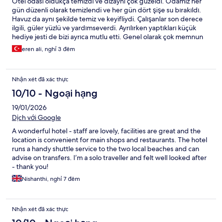
Otel odası oldukça temizdi ve dizaynı çok güzeldi. Odamız her
gün düzenli olarak temizlendi ve her gün dört şişe su bırakıldı.
Havuz da aynı şekilde temiz ve keyifliydi. Çalışanlar son derece
ilgili, güler yüzlü ve yardımseverdi. Ayrılırken yaptıkları küçük
hediye jesti de bizi ayrıca mutlu etti. Genel olarak çok memnun
kaldık ve güzel bir deneyim yaşadık. Gelecek misafirlere gönül
eren ali, nghỉ 3 đêm
rahatlığıyla tavsiye ederim.
Nhận xét đã xác thực
10/10 - Ngoại hạng
19/01/2026
Dịch với Google
A wonderful hotel - staff are lovely, facilities are great and the
location is convenient for main shops and restaurants. The hotel
runs a handy shuttle service to the two local beaches and can
advise on transfers. I’m a solo traveller and felt well looked after
- thank you!
Nishanthi, nghỉ 7 đêm
Nhận xét đã xác thực