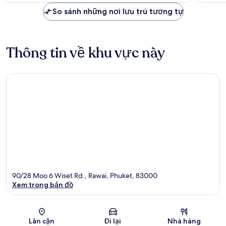
1.498.063 ₫
xét
xét
So sánh những nơi lưu trú tương tự
Thông tin về khu vực này
90/28 Moo 6 Wiset Rd., Rawai, Phuket, 83000
Xem trong bản đồ
Bản đồ
Lân cận
Đi lại
Nhà hàng