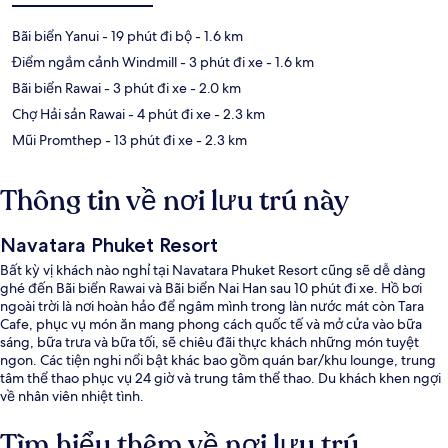
Bãi biển Yanui
- 19 phút đi bộ
- 1.6 km
Điểm ngắm cảnh Windmill
- 3 phút đi xe
- 1.6 km
Bãi biển Rawai
- 3 phút đi xe
- 2.0 km
Chợ Hải sản Rawai
- 4 phút đi xe
- 2.3 km
Mũi Promthep
- 13 phút đi xe
- 2.3 km
Thông tin về nơi lưu trú này
Navatara Phuket Resort
Bất kỳ vị khách nào nghỉ tại Navatara Phuket Resort cũng sẽ dễ dàng
ghé đến Bãi biển Rawai và Bãi biển Nai Han sau 10 phút đi xe. Hồ bơi
ngoài trời là nơi hoàn hảo để ngâm mình trong làn nước mát còn Tara
Cafe, phục vụ món ăn mang phong cách quốc tế và mở cửa vào bữa
sáng, bữa trưa và bữa tối, sẽ chiêu đãi thực khách những món tuyệt
ngon. Các tiện nghi nổi bật khác bao gồm quán bar/khu lounge, trung
tâm thể thao phục vụ 24 giờ và trung tâm thể thao. Du khách khen ngợi
về nhân viên nhiệt tình.
Tìm hiểu thêm về nơi lưu trú