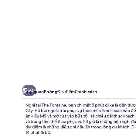
50+
Tổng quan
Phòng
Địa điểm
Chính sách
Nghỉ tại The Fontaine, bạn chỉ mất 5 phút đi xe là đến đư
City. Hồ bơi ngoài trời phục vụ theo mùa là nơi hoàn hảo
ăn kiểu Mỹ và mở cửa vào bữa tối, sẽ chiêu đãi thực khác
và trung tâm thể thao phục vụ 24 giờ là những tiện nghi đán
địa điểm là những điều ghi dấu ấn trong lòng du khách. Dị
14 phút đi bộ.