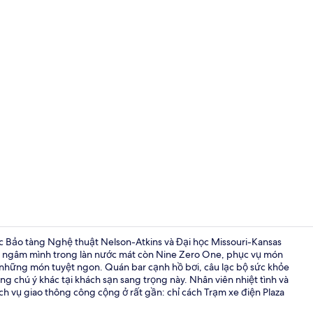
Lối vào nơi l
ợc Bảo tàng Nghệ thuật Nelson-Atkins và Đại học Missouri-Kansas
 để ngâm mình trong làn nước mát còn Nine Zero One, phục vụ món
h những món tuyệt ngon. Quán bar cạnh hồ bơi, câu lạc bộ sức khỏe
Phục vụ bữa 
g chú ý khác tại khách sạn sang trọng này. Nhân viên nhiệt tình và
ch vụ giao thông công cộng ở rất gần: chỉ cách Trạm xe điện Plaza