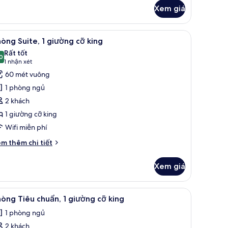
ác
Xem giá
a
hòng
luxe,
 bộ đồ giường cao cấp
em
Bộ trải giường bằng vải cotton Ai Cập, bộ đồ
6
òng Suite, 1 giường cỡ king
ất
ường
Rất tốt
i
ả
0
8,0 trên 10
(1
1 nhận xét
nh
nhận
60 mét vuông
hòng
xét)
1 phòng ngủ
ite,
2 khách
1 giường cỡ king
iường
Wifi miễn phí
ỡ
ing
i
m thêm chi tiết
́t
ác
Xem giá
a
hòng
ite,
 bộ đồ giường cao cấp
em
Bộ trải giường bằng vải cotton Ai Cập, bộ đồ
6
òng Tiêu chuẩn, 1 giường cỡ king
ất
ường
1 phòng ngủ
ả
ng
2 khách