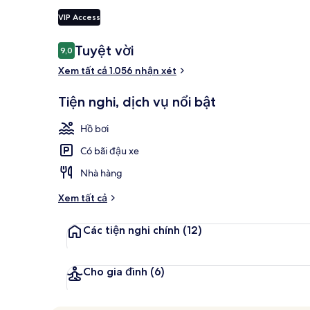
VIP Access
Phục vụ bữa 
Nhận
Tuyệt vời
9,0
9,0 trên 10,
xét
Xem tất cả 1.056 nhận xét
Tiện nghi, dịch vụ nổi bật
Hồ bơi
Có bãi đậu xe
Nhà hàng
Xem tất cả
Các tiện nghi chính
(12)
Cho gia đình
(6)