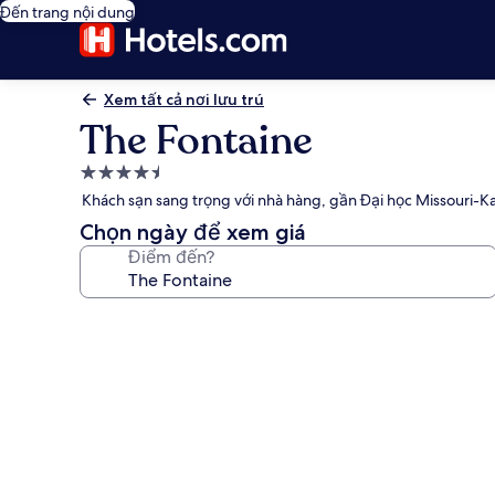
Đến trang nội dung
Xem tất cả nơi lưu trú
The Fontaine
Nơi
lưu
Khách sạn sang trọng với nhà hàng, gần Đại học Missouri-Ka
trú
Chọn ngày để xem giá
4.5
Điểm đến?
sao
Thư
viện
ảnh
về
The
Fontaine