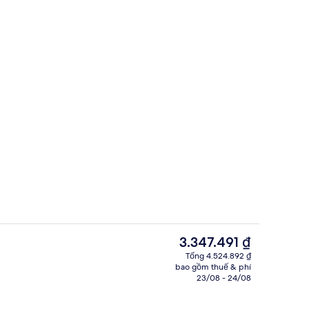
ưu trú
Hồ bơi ngoài trời phục vụ theo mùa, l
Giá
3.347.491 ₫
hiện
Tổng 4.524.892 ₫
tại
bao gồm thuế & phí
tối
Bar (trong khuôn viên)
là
23/08 - 24/08
3.347.491 ₫