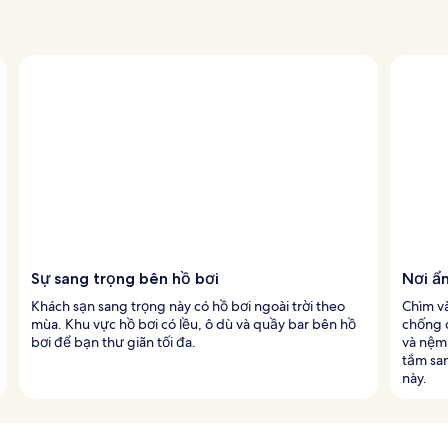
Sự sang trọng bên hồ bơi
Nơi ẩ
Khách sạn sang trọng này có hồ bơi ngoài trời theo
Chìm và
mùa. Khu vực hồ bơi có lều, ô dù và quầy bar bên hồ
chống d
bơi để bạn thư giãn tối đa.
và nệm 
tắm san
này.