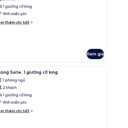
nh
hòng
1 giường cỡ king
iêu
Wifi miễn phí
huẩn,
i
m thêm chi tiết
́t
iường
ác
a
ỡ
hòng
ing
êu
uẩn,
Xem giá
ường
 bộ đồ giường cao cấp
em
Bộ trải giường bằng vải cotton Ai Cập, bộ đồ
6
òng Suite, 1 giường cỡ king
ng
ất
1 phòng ngủ
ả
2 khách
nh
hòng
1 giường cỡ king
ite,
Wifi miễn phí
i
m thêm chi tiết
iường
́t
ỡ
ác
a