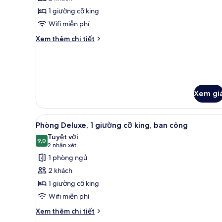
ảnh
Phòng
1 giường cỡ king
Suite,
Wifi miễn phí
1
Chi
Xem thêm chi tiết
giường
tiết
cỡ
khác
của
king
Phòng
Suite,
1
Xem gi
giường
cỡ
king
Xem
Bộ trải giường bằng vải cotton
5
Phòng Deluxe, 1 giường cỡ king, ban công
tất
Tuyệt vời
cả
9,0
9,0 trên 10
(2
2 nhận xét
ảnh
nhận
1 phòng ngủ
Phòng
xét)
2 khách
Deluxe,
1 giường cỡ king
1
Wifi miễn phí
giường
cỡ
Chi
Xem thêm chi tiết
tiết