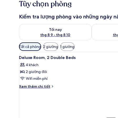
Tùy chọn phòng
Kiểm tra lượng phòng vào những ngày n
Kiểm tra lượng phòng tối nay từ thg 8 9 - thg 8 10
Kiểm tra lượn
Tối nay
thg 8 9 - thg 8 10
thg
Bộ
Tất cả phòng
2 giường
1 giường
lọc
Xem
Bộ trải giường bằng vải cotton
có
11
Deluxe Room, 2 Double Beds
tất
thể
4 khách
cả
dùng
2 giường đôi
để
ảnh
lọc
Deluxe
Wifi miễn phí
tìm
Room,
Chi
Xem thêm chi tiết
phòng
2
tiết
khác
Double
của
Beds
Deluxe
Room,
2