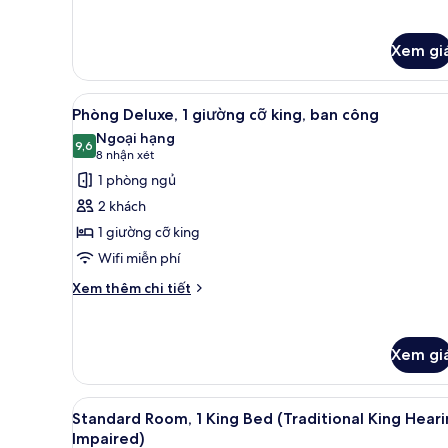
king,
khác
ban
của
công
Phòng
Xem gi
Deluxe,
1
Xem
Bộ trải giường bằng vải cotton
giường
6
Phòng Deluxe, 1 giường cỡ king, ban công
cỡ
tất
Ngoại hạng
king,
cả
9,6
9,6 trên 10
(8
8 nhận xét
ban
ảnh
công
nhận
1 phòng ngủ
Phòng
xét)
2 khách
Deluxe,
1 giường cỡ king
1
Wifi miễn phí
giường
cỡ
Chi
Xem thêm chi tiết
tiết
king,
khác
ban
của
công
Xem gi
Phòng
Deluxe,
1
Xem
Bộ trải giường bằng vải cotton
giường
10
Standard Room, 1 King Bed (Traditional King Hear
tất
cỡ
Impaired)