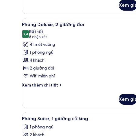
Double
Xem gi
Beds
Xem
Bộ trải giường bằng vải cotton
6
Phòng Deluxe, 2 giường đôi
tất
Rất tốt
cả
8,4
8,4 trên 10
(8
8 nhận xét
ảnh
nhận
41 mét vuông
Phòng
xét)
1 phòng ngủ
Deluxe,
4 khách
2
2 giường đôi
giường
Wifi miễn phí
đôi
Chi
Xem thêm chi tiết
tiết
khác
Xem gi
của
Phòng
Deluxe,
Xem
Bộ trải giường bằng vải cotton
6
2
Phòng Suite, 1 giường cỡ king
tất
giường
1 phòng ngủ
đôi
cả
2 khách