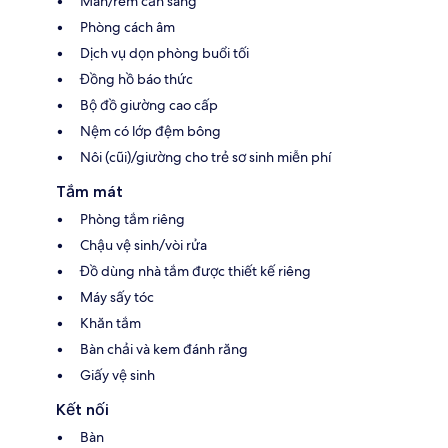
Màn/rèm cản sáng
Phòng cách âm
Dịch vụ dọn phòng buổi tối
Đồng hồ báo thức
Bộ đồ giường cao cấp
Nệm có lớp đệm bông
Nôi (cũi)/giường cho trẻ sơ sinh miễn phí
Tắm mát
Phòng tắm riêng
Chậu vệ sinh/vòi rửa
Đồ dùng nhà tắm được thiết kế riêng
Máy sấy tóc
Khăn tắm
Bàn chải và kem đánh răng
Giấy vệ sinh
Kết nối
Bàn