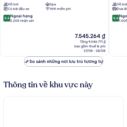
Singapore
Carlton,
Hồ bơi
Spa
Hồ bơ
Vịnh
Millenia
Có bãi đậu xe
Wifi miễn phí
Đưa đó
Marina
Singapo
Vịnh
9.4
9.4
Ngoại hạng
Ngo
9,4
9,4
Marina
trên
trên
2.205 nhận xét
1.00
10,
10,
Ngoại
Ngoại
Giá
7.545.264 ₫
hạng,
hạng,
hiện
2.205
1.005
Tổng 9.046.771 ₫
tại
nhận
nhận
bao gồm thuế & phí
là
27/08 - 28/08
xét
xét
7.545.264 ₫
So sánh những nơi lưu trú tương tự
Thông tin về khu vực này