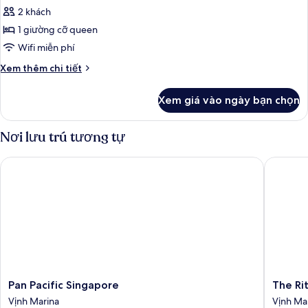
tất
2 khách
cả
1 giường cỡ queen
ảnh
QT
Wifi miễn phí
Junior
Chi
Xem thêm chi tiết
Suite
tiết
khác
Xem giá vào ngày bạn chọn
của
QT
Junior
Nơi lưu trú tương tự
Suite
Pan Pacific Singapore
The Ritz
Pan
The
Pan Pacific Singapore
The Ri
Pacific
Ritz-
Vịnh Marina
Vịnh Ma