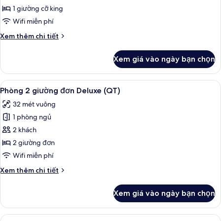
Deluxe,
1 giường cỡ king
1
Wifi miễn phí
giường
Chi
Xem thêm chi tiết
cỡ
tiết
king
khác
Xem giá vào ngày bạn chọn
của
(QT)
Phòng
Deluxe,
Xem
Phòng 2 giường đơn Deluxe (QT) | Bộ 
7
1
Phòng 2 giường đơn Deluxe (QT)
tất
giường
32 mét vuông
cỡ
cả
king
1 phòng ngủ
ảnh
(QT)
Phòng
2 khách
2
2 giường đơn
giường
Wifi miễn phí
đơn
Chi
Xem thêm chi tiết
Deluxe
tiết
(QT)
khác
Xem giá vào ngày bạn chọn
của
Phòng
2
Xem
Junior Suite | Bộ đồ giường cao cấ