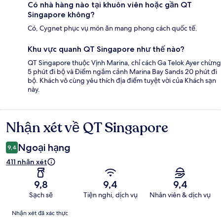
Có nhà hàng nào tại khuôn viên hoặc gần QT
Singapore không?
Có, Cygnet phục vụ món ăn mang phong cách quốc tế.
Khu vực quanh QT Singapore như thế nào?
QT Singapore thuộc Vịnh Marina, chỉ cách Ga Telok Ayer chừng
5 phút đi bộ và Điểm ngắm cảnh Marina Bay Sands 20 phút đi
bộ. Khách vô cùng yêu thích địa điểm tuyệt vời của Khách sạn
này.
Nhận xét về QT Singapore
Nhận
xét
Ngoại hạng
9,4
411 nhận xét
9,8
9,4
9,4
Sạch sẽ
Tiện nghi, dịch vụ
Nhân viên & dịch vụ
Nhận
Nhận xét đã xác thực