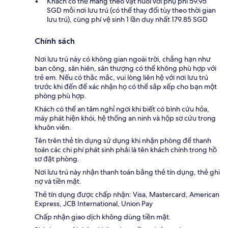
Khách có thể mang theo vật nuôi với phụ phí 59.95
SGD mỗi nơi lưu trú (có thể thay đổi tùy theo thời gian
lưu trú), cùng phí vệ sinh 1 lần duy nhất 179.85 SGD
Chính sách
Nơi lưu trú này có không gian ngoài trời, chẳng hạn như
ban công, sân hiên, sân thượng có thể không phù hợp với
trẻ em. Nếu có thắc mắc, vui lòng liên hệ với nơi lưu trú
trước khi đến để xác nhận họ có thể sắp xếp cho bạn một
phòng phù hợp.
Khách có thể an tâm nghỉ ngơi khi biết có bình cứu hỏa,
máy phát hiện khói, hệ thống an ninh và hộp sơ cứu trong
khuôn viên.
Tên trên thẻ tín dụng sử dụng khi nhận phòng để thanh
toán các chi phí phát sinh phải là tên khách chính trong hồ
sơ đặt phòng.
Nơi lưu trú này nhận thanh toán bằng thẻ tín dụng, thẻ ghi
nợ và tiền mặt.
Thẻ tín dụng được chấp nhận: Visa, Mastercard, American
Express, JCB International, Union Pay
Chấp nhận giao dịch không dùng tiền mặt.