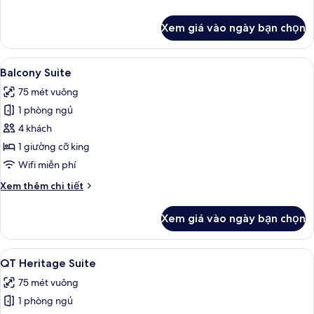
tiết
khác
Xem giá vào ngày bạn chọn
của
Corner
Suite
Xem
Balcony Suite | Bộ đồ giường cao câ
8
Balcony Suite
tất
75 mét vuông
cả
1 phòng ngủ
ảnh
Balcony
4 khách
Suite
1 giường cỡ king
Wifi miễn phí
Chi
Xem thêm chi tiết
tiết
khác
Xem giá vào ngày bạn chọn
của
Balcony
Suite
Xem
QT Heritage Suite | Bộ đồ giường ca
8
QT Heritage Suite
tất
75 mét vuông
cả
1 phòng ngủ
ảnh