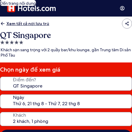
Đến trang nội dung
Xem tất cả nơi lưu trú
QT Singapore
Nơi
lưu
Khách sạn sang trọng với 2 quầy bar/khu lounge, gần Trung tâm Di sản
trú
Phố Tàu
5.0
sao
Chọn ngày để xem giá
Điểm đến?
Ngày
Khách