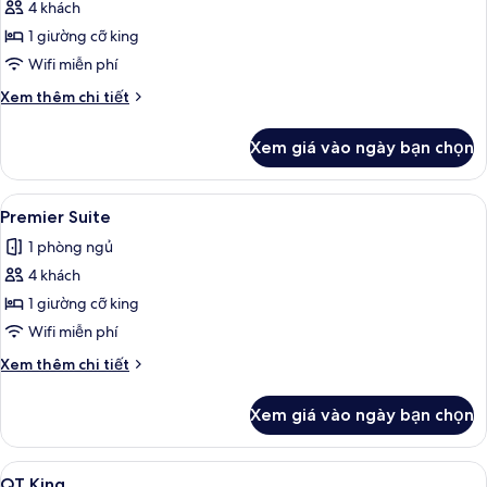
QT
4 khách
Heritage
1 giường cỡ king
Suite
Wifi miễn phí
Chi
Xem thêm chi tiết
tiết
khác
Xem giá vào ngày bạn chọn
của
QT
Heritage
Xem
Premier Suite | Bộ đồ giường cao câ
7
Suite
Premier Suite
tất
1 phòng ngủ
cả
4 khách
ảnh
Premier
1 giường cỡ king
Suite
Wifi miễn phí
Chi
Xem thêm chi tiết
tiết
khác
Xem giá vào ngày bạn chọn
của
Premier
Suite
Xem
Bộ đồ giường cao cấp, chăn bông, n
3
QT King