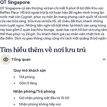
QT Singapore
QT Singapore có sân thượng và bạn chỉ mất 5 phút đi bộ đến Khu vực
Raffles Place. Hồ bơi ngoài trời là nơi hoàn hảo để ngâm mình trong làn
nước mát còn Cygnet, phục vụ món ăn mang phong cách quốc tế và mở
cửa vào bữa sáng, bữa trưa và bữa tối, sẽ chiêu đãi thực khách những
món tuyệt ngon. Những tiện nghi nổi bật khác tại khách sạn sang trọng
này bao gồm 2 quán bar/khu lounge, quán bar cạnh hồ bơi và trung tâm
thể thao phục vụ 24 giờ. Du khách đánh giá cao nhân viên nhiệt tình và
địa điểm. Dịch vụ giao thông công cộng chỉ cách một quãng đi bộ ngắn:
cách Ga Telok Ayer 5 phút và Ga Downtown 6 phút.
Tìm hiểu thêm về nơi lưu trú
Tổng quan
Quy mô khách sạn
134 phòng
Gồm 5 tầng
Nhận phòng/Trả phòng
Giờ nhận phòng bắt đầu từ 15:00
Nhận phòng không tiếp xúc