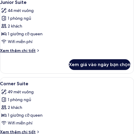
5
giường
Junior Suite
tất
đơn
44 mét vuông
Deluxe
cả
(QT)
1 phòng ngủ
ảnh
Junior
2 khách
Suite
1 giường cỡ queen
Wifi miễn phí
Chi
Xem thêm chi tiết
tiết
khác
Xem giá vào ngày bạn chọn
của
Junior
Suite
Xem
Corner Suite | Bộ đồ giường cao cấ
5
Corner Suite
tất
49 mét vuông
cả
1 phòng ngủ
ảnh
Corner
2 khách
Suite
1 giường cỡ queen
Wifi miễn phí
Chi
Xem thêm chi tiết