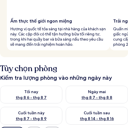
Ẩm thực thế giới ngon miệng
Trải n
Hương vị quốc tế tỏa sáng tại nhà hàng của khách sạn
Quấn mì
này. Các cặp đôi có thể tận hưởng bữa tối riêng tư,
giấc ng
trong khi hai quầy bar và bữa sáng nấu theo yêu cầu
cung cấp
sẽ mang đến trải nghiệm hoàn hảo.
phòng 2
Tùy chọn phòng
Kiểm tra lượng phòng vào những ngày này
Kiểm tra lượng phòng tối nay từ thg 8 6 - thg 8 7
Kiểm tra lượng phòng ngày mai
Tối nay
Ngày mai
thg 8 6 - thg 8 7
thg 8 7 - thg 8 8
Kiểm tra lượng phòng cuối tuần này từ thg 8 7 - thg 8 9
Kiểm tra lượng phòng cuối tuần
Cuối tuần này
Cuối tuần sau
thg 8 7 - thg 8 9
thg 8 14 - thg 8 16