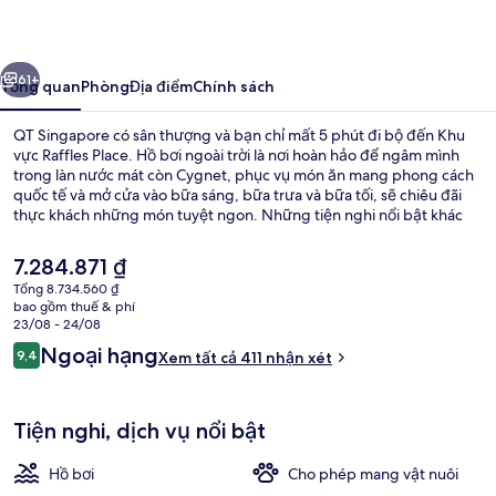
ước
Tiếp
61+
Tổng quan
Phòng
Địa điểm
Chính sách
QT Singapore có sân thượng và bạn chỉ mất 5 phút đi bộ đến Khu
vực Raffles Place. Hồ bơi ngoài trời là nơi hoàn hảo để ngâm mình
trong làn nước mát còn Cygnet, phục vụ món ăn mang phong cách
quốc tế và mở cửa vào bữa sáng, bữa trưa và bữa tối, sẽ chiêu đãi
thực khách những món tuyệt ngon. Những tiện nghi nổi bật khác
tại khách sạn sang trọng này bao gồm 2 quán bar/khu lounge, quán
bar cạnh hồ bơi và trung tâm thể thao phục vụ 24 giờ. Du khách
Giá
7.284.871 ₫
đánh giá cao nhân viên nhiệt tình và địa điểm. Dịch vụ giao thông
hiện
Tổng 8.734.560 ₫
công cộng chỉ cách một quãng đi bộ ngắn: cách Ga Telok Ayer 5
tại
bao gồm thuế & phí
phút và Ga Downtown 6 phút.
Hồ bơi ngoài trời, ghế dài tắm nắng
là
23/08 - 24/08
7.284.871 ₫
Nhận
Ngoại hạng
9,4
Xem tất cả 411 nhận xét
9,4 trên 10,
xét
Tiện nghi, dịch vụ nổi bật
Hồ bơi
Cho phép mang vật nuôi