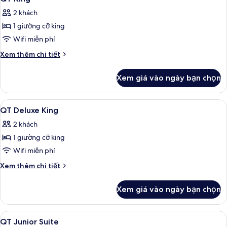
tất
2 khách
cả
1 giường cỡ king
ảnh
QT
Wifi miễn phí
King
Chi
Xem thêm chi tiết
tiết
khác
Xem giá vào ngày bạn chọn
của
QT
King
Xem
Bộ đồ giường cao cấp, chăn bông, n
5
QT Deluxe King
tất
2 khách
cả
1 giường cỡ king
ảnh
QT
Wifi miễn phí
Deluxe
Chi
Xem thêm chi tiết
King
tiết
khác
Xem giá vào ngày bạn chọn
của
QT
Deluxe
Xem
Bộ đồ giường cao cấp, chăn bông, n
4
King
QT Junior Suite