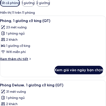
Bộ
Tất cả phòng
1 giường
2 giường
lọc
có
Hiển thị 11 trên 11 phòng
thể
Xem
Phòng, 1 giường cỡ king (QT) | Bộ đồ
8
Phòng, 1 giường cỡ king (QT)
dùng
tất
để
23 mét vuông
cả
lọc
1 phòng ngủ
ảnh
tìm
Phòng,
2 khách
phòng
1
1 giường cỡ king
giường
Wifi miễn phí
cỡ
Chi
Xem thêm chi tiết
king
tiết
(QT)
khác
Xem giá vào ngày bạn chọn
của
Phòng,
1
Xem
Phòng Deluxe, 1 giường cỡ king (QT) |
9
giường
Phòng Deluxe, 1 giường cỡ king (QT)
tất
cỡ
31 mét vuông
king
cả
(QT)
1 phòng ngủ
ảnh
Phòng
2 khách