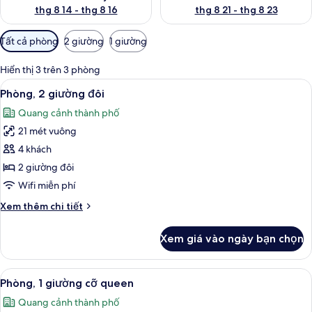
thg 8 14 - thg 8 16
thg 8 21 - thg 8 23
Bộ
Tất cả phòng
2 giường
1 giường
lọc
có
Hiển thị 3 trên 3 phòng
thể
Xem
Phòng, 2 giường đôi | Bàn, bàn ủi/dụn
5
Phòng, 2 giường đôi
dùng
tất
để
Quang cảnh thành phố
cả
lọc
21 mét vuông
ảnh
tìm
Phòng,
4 khách
phòng
2
2 giường đôi
giường
Wifi miễn phí
đôi
Chi
Xem thêm chi tiết
tiết
khác
Xem giá vào ngày bạn chọn
của
Phòng,
2
Xem
Phòng, 1 giường cỡ queen | Quang c
6
giường
Phòng, 1 giường cỡ queen
tất
đôi
Quang cảnh thành phố
cả