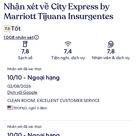
Nhận xét về City Express by
Nhận
xét
Marriott Tijuana Insurgentes
Tốt
7,6
1.008 nhận xét
7,8
7,4
7,8
Sạch sẽ
Tiện nghi, dịch vụ
Nhân viên & dịch vụ
Nhận
Nhận xét đã xác thực
xét
10/10 - Ngoại hạng
02/08/2026
Dịch với Google
CLEAN ROOM, EXCELLENT CUSTOMER SERVICE
TEOFILO, nghỉ 3 đêm
Nhận xét đã xác thực
10/10 - Ngoại hạng