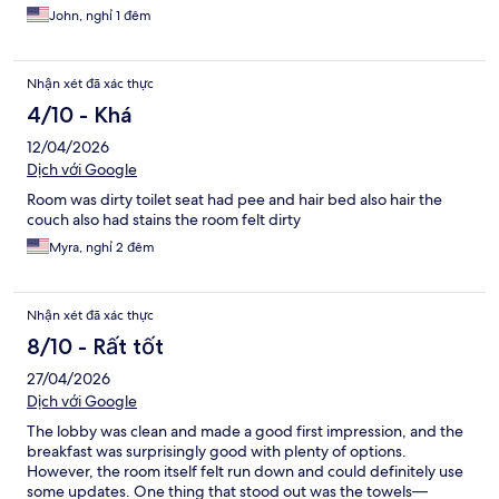
John, nghỉ 1 đêm
Nhận xét đã xác thực
4/10 - Khá
12/04/2026
Dịch với Google
Room was dirty toilet seat had pee and hair bed also hair the
couch also had stains the room felt dirty
Myra, nghỉ 2 đêm
Nhận xét đã xác thực
8/10 - Rất tốt
27/04/2026
Dịch với Google
The lobby was clean and made a good first impression, and the
breakfast was surprisingly good with plenty of options.
However, the room itself felt run down and could definitely use
some updates. One thing that stood out was the towels—