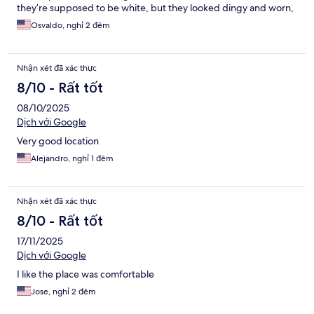
they’re supposed to be white, but they looked dingy and worn,
like they’ve just been used for too long. Overall, the common
Osvaldo, nghỉ 2 đêm
areas and breakfast were nice, but the condition of the room
and linens took away from the experience.
Nhận xét đã xác thực
8/10 - Rất tốt
08/10/2025
Dịch với Google
Very good location
Alejandro, nghỉ 1 đêm
Nhận xét đã xác thực
8/10 - Rất tốt
17/11/2025
Dịch với Google
I like the place was comfortable
Jose, nghỉ 2 đêm