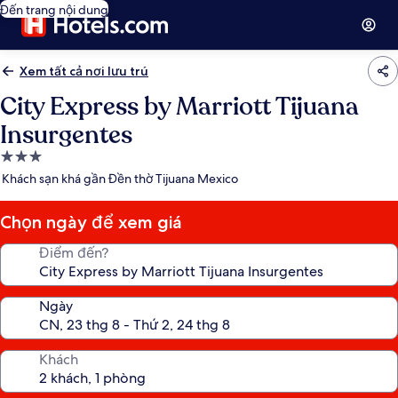
Đến trang nội dung
Xem tất cả nơi lưu trú
City Express by Marriott Tijuana
Insurgentes
Nơi
lưu
Khách sạn khá gần Đền thờ Tijuana Mexico
trú
3.0
Chọn ngày để xem giá
sao
Điểm đến?
Ngày
Khách