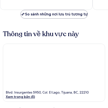
nhận
nhận
xét
xét
So sánh những nơi lưu trú tương tự
Thông tin về khu vực này
Blvd. Insurgentes 5950, Col. El Lago, Tijuana, BC, 22210
Xem trong bản đồ