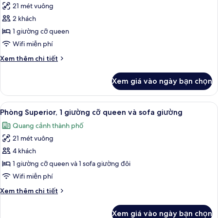
21 mét vuông
ảnh
Phòng,
2 khách
1
1 giường cỡ queen
giường
Wifi miễn phí
cỡ
Chi
Xem thêm chi tiết
queen
tiết
khác
Xem giá vào ngày bạn chọn
của
Phòng,
1
Xem
Phòng Superior, 1 giường cỡ queen và
4
giường
Phòng Superior, 1 giường cỡ queen và sofa giường
tất
cỡ
Quang cảnh thành phố
queen
cả
21 mét vuông
ảnh
Phòng
4 khách
Superior,
1 giường cỡ queen và 1 sofa giường đôi
1
Wifi miễn phí
giường
Chi
Xem thêm chi tiết
cỡ
tiết
queen
khác
Xem giá vào ngày bạn chọn
của