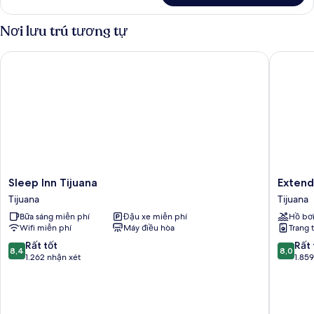
và
Phòng
sofa
Superior,
Nơi lưu trú tương tự
giường
1
giường
Sleep Inn Tijuana
Extended
cỡ
queen
và
sofa
giường
Sleep
Extend
Sleep Inn Tijuana
Extend
Inn
Suites
Tijuana
Tijuana
Tijuana
Tijuana
Bữa sáng miễn phí
Đậu xe miễn phí
Hồ bơ
Tijuana
Macropl
Wifi miễn phí
Máy điều hòa
Trang t
Tijuana
8.4
8.0
Rất tốt
Rất 
8,4
8,0
trên
trên
1.262 nhận xét
1.85
10,
10,
Rất
Rất
tốt,
tốt,
1.262
1.859