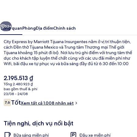
Express
by
Marriott
ước
Tiếp
Tijuana
53+
Tổng quan
Phòng
Địa điểm
Chính sách
Insurgentes
City Express by Marriott Tijuana Insurgentes nằm ở vị trí thuận tiện,
cách Đền thờ Tijuana Mexico và Trung tâm Thương mại Thế giới
Tijuana khoảng 15 phút đi bộ. Nơi lưu trú ghi điểm với trung tâm thể
dục cho khách tập luyện thể chất cùng với các ưu đãi miễn phí như
Wifi, bãi đậu xe tự phục vụ và bữa sáng đầy đủ từ 6:30 đến 10:00
hàng ngày. Ngoài ra, Bảo tàng Tương tác El Trompo Tijuana và Đại
học CETYS chỉ cách nơi đây 5 phút đi xe.
Giá
2.195.513 ₫
hiện
Tổng 2.480.923 ₫
tại
bao gồm thuế & phí
Tiện nghi, dịch vụ nơi lưu trú
là
23/08 - 24/08
2.195.513 ₫
Nhận
Tốt
7,6
Xem tất cả 1.008 nhận xét
7,6 trên 10,
xét
Tiện nghi, dịch vụ nổi bật
Bữa sáng miễn phí
Đậu xe miễn phí