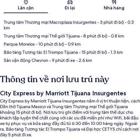
Bản đồ
Lân cận
Đi lại
Nhà hàng
Trung tâm Thương mại Macroplaza Insurgentes
- 3 phút đi bộ
- 0.3
km
Trung tâm Thương mại Thế giới Tijuana
- 8 phút đi bộ
- 0.8 km
Parque Morelos
- 10 phút đi bộ
- 0.9 km
Bảo tàng Tương tác El Trompo Tijuana
- 15 phút đi bộ
- 1.3 km
Sân vận động Chevron
- 9 phút đi xe
- 2.6 km
Thông tin về nơi lưu trú này
City Express by Marriott Tijuana Insurgentes
City Express by Marriott Tijuana Insurgentes nằm ở vị trí thuận tiện, cách
Đền thờ Tijuana Mexico và Trung tâm Thương mại Thế giới Tijuana
khoảng 15 phút đi bộ. Nơi lưu trú ghi điểm với trung tâm thể dục cho
khách tập luyện thể chất cùng với các ưu đãi miễn phí như Wifi, bãi đậu
xe tự phục vụ và bữa sáng đầy đủ từ 6:30 đến 10:00 hàng ngày. Ngoài
ra, Bảo tàng Tương tác El Trompo Tijuana và Đại học CETYS chỉ cách nơi
đây 5 phút đi xe.