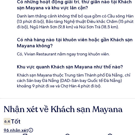
Có những hoạt động giải trí, thư giãn nào tại Khách
sạn Mayana và khu vực lân cận?
Danh lam thắng cảnh không thể bỏ qua gồm có Cầu sông Hàn
(13 phút đi bộ), Bảo tàng Nghệ thuật Điêu khắc Chăm (15 phút
đi bộ), Ngũ Hành Sơn (9,8 km) và Núi Sơn Trà (18,5 km).
Có nhà hàng nào tại khuôn viên hoặc gần Khách sạn
Mayana không?
Có, Vivian Restaurant nằm ngay trong khuôn viên.
Khu vực quanh Khách sạn Mayana như thế nào?
Khách sạn Mayana thuộc Trung tâm Thành phố Đà Nẵng, chỉ
cách Sân bay Đà Nẵng (DAD-Sân bay Quốc tế Đà Nẵng)
khoảng 9 phút đi xe và Chợ Hàn 4 phút đi bộ.
Nhận xét về Khách sạn Mayana
Nhận
xét
Tốt
6,4
96 nhận xét