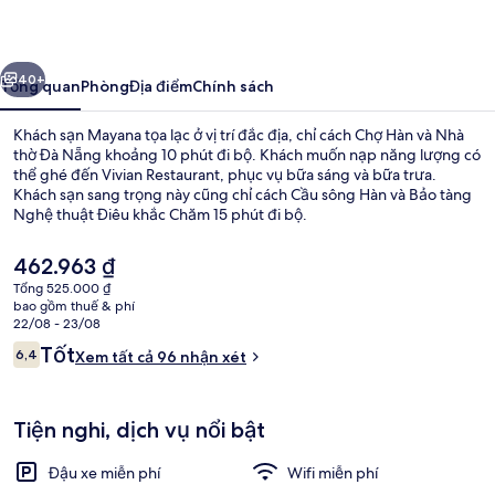
Mayana
ước
Tiếp
40+
Tổng quan
Phòng
Địa điểm
Chính sách
Khách sạn Mayana tọa lạc ở vị trí đắc địa, chỉ cách Chợ Hàn và Nhà
thờ Đà Nẵng khoảng 10 phút đi bộ. Khách muốn nạp năng lượng có
thể ghé đến Vivian Restaurant, phục vụ bữa sáng và bữa trưa.
Khách sạn sang trọng này cũng chỉ cách Cầu sông Hàn và Bảo tàng
Nghệ thuật Điêu khắc Chăm 15 phút đi bộ.
Giá
462.963 ₫
hiện
Tổng 525.000 ₫
tại
bao gồm thuế & phí
Ngoại thất
là
22/08 - 23/08
462.963 ₫
Nhận
Tốt
6,4
Xem tất cả 96 nhận xét
6,4 trên 10,
xét
Tiện nghi, dịch vụ nổi bật
Đậu xe miễn phí
Wifi miễn phí