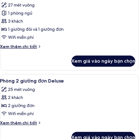
tất
phòng
27 mét vuông
ngủ
cả
1 phòng ngủ
ảnh
Phòng
3 khách
đôi
1 giường đôi và 1 giường đơn
hoặc
Wifi miễn phí
2
Chi
Xem thêm chi tiết
giường
tiết
đơn
khác
Xem giá vào ngày bạn chọn
của
Phòng
đôi
Xem
Phòng 2 giường đơn Deluxe | Minibar,
3
hoặc
Phòng 2 giường đơn Deluxe
tất
2
25 mét vuông
giường
cả
đơn
2 khách
ảnh
Phòng
2 giường đơn
2
Wifi miễn phí
giường
Chi
Xem thêm chi tiết
đơn
tiết
Deluxe
khác
Xem giá vào ngày bạn chọn