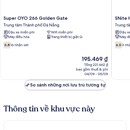
Super
SNite
Super OYO 266 Golden Gate
SNite 
OYO
Hotel
Trung tâm Thành phố Đà Nẵng
Trung t
266
&
Đậu xe miễn phí
Wifi miễn phí
Đậu x
Golden
Dorm
Máy điều hòa
Trang thiết bị giặt ủi
Máy đ
Gate
-
Trung
Danang
6.8
6.0
6,8
16 nhận xét
6,0
3 nh
tâm
Dragon
trên
trên
Thành
Bridge
10,
10,
Giá
195.469 ₫
phố
Trung
16
3
hiện
Đà
tâm
nhận
nhận
Tổng 221.662 ₫
tại
Nẵng
bao gồm thuế & phí
Thành
xét
xét
là
04/09 - 05/09
phố
195.469 ₫
Đà
So sánh những nơi lưu trú tương tự
Nẵng
Thông tin về khu vực này