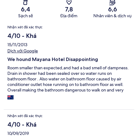
6,4
7,8
6,6
Sạch sẽ
Địa điểm
Nhân viên & dịch vụ
Nhận
Nhận xét đã xác thực
xét
4/10 - Khá
15/11/2013
Dịch với Google
We hound Mayana Hotel Disappointing
Room smaller than expected,and had a bad smell of dampness.
Drain in shower had been sealed over so water runs on
bathroom floor . Also water on bathroom floor caused by air
conditioner outlet hose running on to bathroom floor as well.
Overall making the bathroom dangerous to walk on and very
smelly. Buffet breakfast not up to expectations. We had cold
showers during day.
Nhận xét đã xác thực
4/10 - Khá
10/09/2019