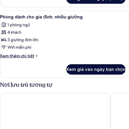
của
Phòng
2
Xem
Phòng dành cho gia đình, nhiều giườ
1
giường
Phòng dành cho gia đình, nhiều giường
tất
đơn
1 phòng ngủ
Deluxe
cả
4 khách
ảnh
Phòng
3 giường đơn lớn
dành
Wifi miễn phí
cho
Chi
Xem thêm chi tiết
gia
tiết
đình,
khác
Xem giá vào ngày bạn chọn
của
nhiều
Phòng
giường
dành
Nơi lưu trú tương tự
cho
gia
Super OYO 266 Golden Gate
SNite Ho
đình,
nhiều
giường