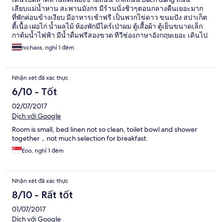
เลียบแม่น้ำหาน สะพานมังกร มีร้านนั่งชิวๆตอนกลางคืนเยอะมาก
ที่พักค่อนข้างเงียบ มีอาหารเช้าฟรี เป็นพวกไข่ดาว ขนมปัง สปาเก็ต
ตี้เนื้อ เฝอไก่ น้ำผลไม้ ห้องพักมีไดร์เป่าผม ตู้เสื้อผ้า ตู้เย็นขนาดเล็ก
กาต้มน้ำไฟฟ้า มีน้ำดื่มฟรีสองขวด ทีวีช่องภาษาอังกฤษเยอะ เดินไป
โบสถ์ดานังประมาณ 5 นาที นั่งแท๊กซี่สีเขียวยี่ห้อMALINH ไปสนาม
nichaos, nghỉ 1 đêm
บินไม่เกิน 10 นาทีก็ถึง ค่าแท๊กซี่ประมาณ 55,000 ด่อง(80 บาท)
มิเตอร์ขึ้น 45,000 ด่อง และจะบวกเพิ่มอีก 10,000 ด่องเป็นค่า
ธรรมเนียมรถเข้าสนามบิน ถ้ามาจากเมืองฮอยอันโดยรถเมล์สี
Nhận xét đã xác thực
เหลือง ให้ลงรถที่ตลาดหาน (han market) ตลาดนี้ขายเสื้อที่ระลึกถูก
5 หมื่นด่องเท่านั้น (ต้องถามราคาก่อนซื้อ บางร้านเสื้อลายเดียวกันก็
6/10 - Tốt
ขาย7-8หมื่นด่อง)ข้างๆที่พัก ถัดไปทางขวาถ้าหันหลังให้ที่พัก
02/07/2017
ประมาณ 3-4 ตึก จะมีร้านแหนมเนืองหมู ราคาถูก รสชาติโอเค คิด
ค่าแหนมเนืองเป็นไม้ ไม้ละ 6,000 ด่อง (9บาท) มีผักน้ำจิ้มและแป้ง
Dịch với Google
ให้ 1 ชุด ร้านเปิดตอนเย็นๆถึงสี่ทุ่ม
Room is small, bed linen not so clean, toilet bowl and shower
together，not much selection for breakfast.
Eoo, nghỉ 1 đêm
Nhận xét đã xác thực
8/10 - Rất tốt
01/07/2017
Dịch với Google