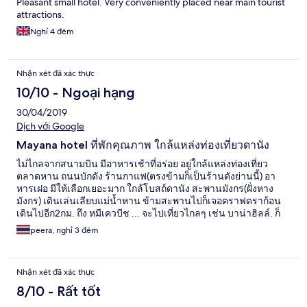
Pleasant small hotel. Very conveniently placed near main tourist
attractions.
Nghỉ 4 đêm
Nhận xét đã xác thực
10/10 - Ngoại hạng
30/04/2019
Dịch với Google
Mayana hotel ที่พักคุณภาพ ใกล้แหล่งท่องเที่ยวดานัง
ไม่ไกลจากสนามบิน มีอาหารเช้าที่อร่อย อยู่ใกล้แหล่งท่องเที่ยว
ตลาดหาน ถนนบักดัง ร้านกาแฟ(ตรงข้ามก็เป็นร้านดังย่านนี้) อา
หารเฝอ มีให้เลือกเยอะมาก ใกล้โบสถ์ดานัง สะพานมังกร(ฝั่งหาง
มังกร) เดินเล่นเลียบแม่น้ำหาน ข้ามสะพานไปก็เจอคราฟดราก้อน
เดินไปอีก2กม. ถึง หมีเควบีช ... จะไปเที่ยวไกลๆ เช่น บาน่าฮิลล์. ก็
ให้พนักงานช่วยเรียก grab. มารับหน้าโรงแรม เหมาไปกลับไม่แพง
peera, nghỉ 3 đêm
(ถ้ามาหลายคนคุ้มเลยครับ). หรือจะใช้บริการทัวร์ในแต่ละวันตามที่
โรงแรมมีให้ก็ได้ครับ
Nhận xét đã xác thực
8/10 - Rất tốt