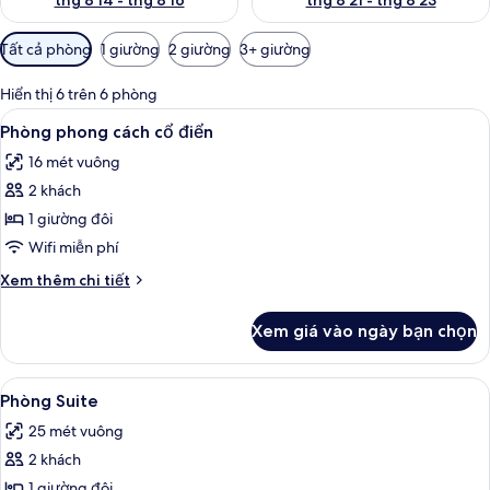
thg 8 14 - thg 8 16
thg 8 21 - thg 8 23
Bộ
Tất cả phòng
1 giường
2 giường
3+ giường
lọc
có
Hiển thị 6 trên 6 phòng
thể
Xem
Phòng phong cách cổ điển | Minibar, 
4
Phòng phong cách cổ điển
dùng
tất
để
16 mét vuông
cả
lọc
2 khách
ảnh
tìm
Phòng
1 giường đôi
phòng
phong
Wifi miễn phí
cách
Chi
Xem thêm chi tiết
cổ
tiết
điển
khác
Xem giá vào ngày bạn chọn
của
Phòng
phong
Xem
Phòng Suite | Minibar, bàn, màn/rèm 
4
cách
Phòng Suite
tất
cổ
25 mét vuông
điển
cả
2 khách
ảnh
Phòng
1 giường đôi