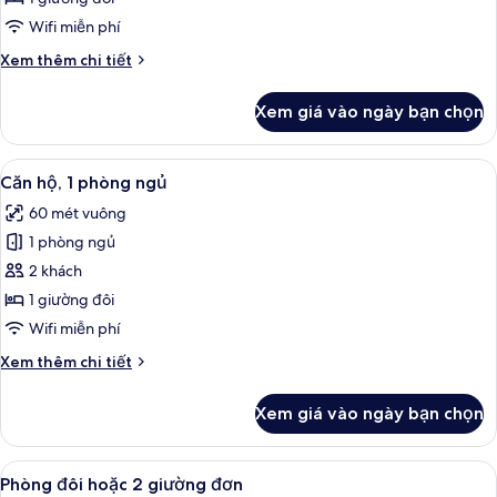
Suite
Wifi miễn phí
Chi
Xem thêm chi tiết
tiết
khác
Xem giá vào ngày bạn chọn
của
Phòng
Suite
Xem
Căn hộ, 1 phòng ngủ | Minibar, bàn, 
8
Căn hộ, 1 phòng ngủ
tất
60 mét vuông
cả
1 phòng ngủ
ảnh
Căn
2 khách
hộ,
1 giường đôi
1
Wifi miễn phí
phòng
Chi
Xem thêm chi tiết
ngủ
tiết
khác
Xem giá vào ngày bạn chọn
của
Căn
hộ,
Xem
Phòng đôi hoặc 2 giường đơn | Miniba
3
1
Phòng đôi hoặc 2 giường đơn