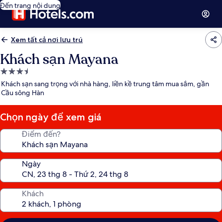
Đến trang nội dung
Xem tất cả nơi lưu trú
Khách sạn Mayana
Nơi
lưu
Khách sạn sang trọng với nhà hàng, liền kề trung tâm mua sắm, gần
trú
Cầu sông Hàn
3.5
sao
Chọn ngày để xem giá
Điểm đến?
Ngày
Khách