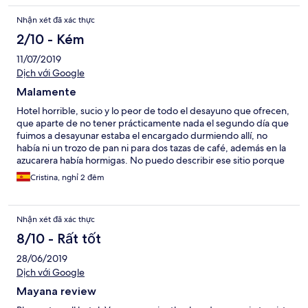
Nhận xét đã xác thực
2/10 - Kém
11/07/2019
Dịch với Google
Malamente
Hotel horrible, sucio y lo peor de todo el desayuno que ofrecen,
que aparte de no tener prácticamente nada el segundo día que
fuimos a desayunar estaba el encargado durmiendo allí, no
había ni un trozo de pan ni para dos tazas de café, además en la
azucarera había hormigas. No puedo describir ese sitio porque
la verdad que me harían falta más caracteres de los que puedo
Cristina, nghỉ 2 đêm
usar. No lo recomiendo para nada
Nhận xét đã xác thực
8/10 - Rất tốt
28/06/2019
Dịch với Google
Mayana review