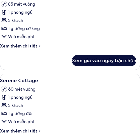
85 mét vuông
ảnh
Biệt
1 phòng ngủ
thự
3 khách
(One
1 giường cỡ king
Bedroom
Wifi miễn phí
Pool
Chi
Xem thêm chi tiết
(Mineral
tiết
Pool))
khác
Xem giá vào ngày bạn chọn
của
Biệt
thự
Xem
Serene Cottage | Chăn bông, minibar,
40
(One
Serene Cottage
tất
Bedroom
60 mét vuông
Pool
cả
(Mineral
1 phòng ngủ
ảnh
Pool))
Serene
3 khách
Cottage
1 giường đôi
Wifi miễn phí
Chi
Xem thêm chi tiết
tiết