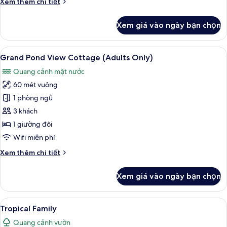
Chi
Xem thêm chi tiết
tiết
khác
Xem giá vào ngày bạn chọn
của
Triplet
Premier
Xem
Grand Pond View Cottage (Adults Only
48
Cottage
Grand Pond View Cottage (Adults Only)
tất
Quang cảnh mặt nước
cả
60 mét vuông
ảnh
Grand
1 phòng ngủ
Pond
3 khách
View
1 giường đôi
Cottage
Wifi miễn phí
(Adults
Chi
Xem thêm chi tiết
Only)
tiết
khác
Xem giá vào ngày bạn chọn
của
Grand
Pond
Xem
Quang cảnh từ phòng
50
View
Tropical Family
tất
Cottage
Quang cảnh vườn
(Adults
cả