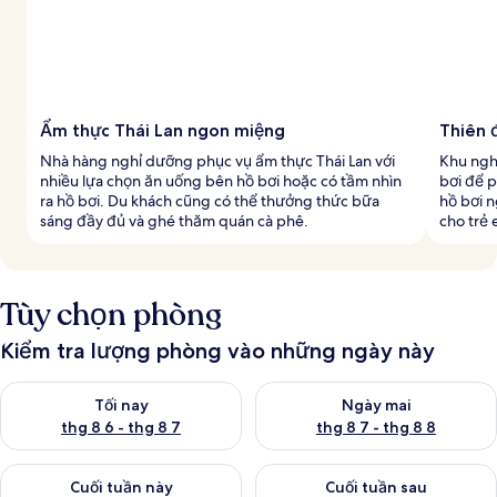
Ẩm thực Thái Lan ngon miệng
Thiên 
Nhà hàng nghỉ dưỡng phục vụ ẩm thực Thái Lan với
Khu ngh
nhiều lựa chọn ăn uống bên hồ bơi hoặc có tầm nhìn
bơi để 
ra hồ bơi. Du khách cũng có thể thưởng thức bữa
hồ bơi n
sáng đầy đủ và ghé thăm quán cà phê.
cho trẻ 
Tùy chọn phòng
Kiểm tra lượng phòng vào những ngày này
Kiểm tra lượng phòng tối nay từ thg 8 6 - thg 8 7
Kiểm tra lượng phòng ngày mai
Tối nay
Ngày mai
thg 8 6 - thg 8 7
thg 8 7 - thg 8 8
Kiểm tra lượng phòng cuối tuần này từ thg 8 7 - thg 8 9
Kiểm tra lượng phòng cuối tuần
Cuối tuần này
Cuối tuần sau