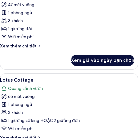
47 mét vuông
ảnh
Phòng
1 phòng ngủ
3 khách
1 giường đôi
Wifi miễn phí
Chi
Xem thêm chi tiết
tiết
khác
Xem giá vào ngày bạn chọn
của
Phòng
Xem
Chăn bông, minibar, két bảo mật tại
9
Lotus Cottage
tất
Quang cảnh vườn
cả
65 mét vuông
ảnh
Lotus
1 phòng ngủ
Cottage
3 khách
1 giường cỡ king HOẶC 2 giường đơn
Wifi miễn phí
Chi
Xem thêm chi tiết