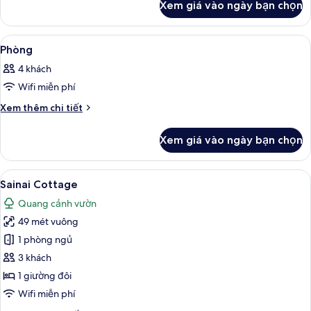
Xem giá vào ngày bạn chọn
của
Phòng
Xem
Chăn bông, minibar, két bảo mật tại
28
Phòng
tất
4 khách
cả
Wifi miễn phí
ảnh
Phòng
Chi
Xem thêm chi tiết
tiết
khác
Xem giá vào ngày bạn chọn
của
Phòng
Xem
Sainai Cottage | Chăn bông, minibar,
40
Sainai Cottage
tất
Quang cảnh vườn
cả
49 mét vuông
ảnh
Sainai
1 phòng ngủ
Cottage
3 khách
1 giường đôi
Wifi miễn phí