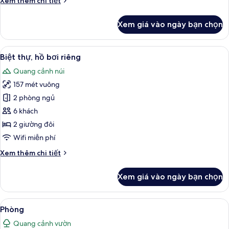
Xem thêm chi tiết
tiết
khác
Xem giá vào ngày bạn chọn
của
Phòng
Xem
Chăn bông, minibar, két bảo mật tại
50
Biệt thự, hồ bơi riêng
tất
Quang cảnh núi
cả
157 mét vuông
ảnh
Biệt
2 phòng ngủ
thự,
6 khách
hồ
2 giường đôi
bơi
Wifi miễn phí
riêng
Chi
Xem thêm chi tiết
tiết
khác
Xem giá vào ngày bạn chọn
của
Biệt
thự,
Xem
Phòng | Chăn bông, minibar, két bảo 
50
hồ
Phòng
tất
bơi
Quang cảnh vườn
riêng
cả