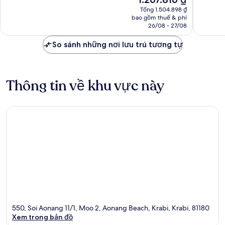
hiện
1.005
1.000
Tổng 1.504.898 ₫
tại
nhận
nhận
bao gồm thuế & phí
là
26/08 - 27/08
xét
xét
1.267.816 ₫
So sánh những nơi lưu trú tương tự
Thông tin về khu vực này
550, Soi Aonang 11/1, Moo 2, Aonang Beach, Krabi, Krabi, 81180
Xem trong bản đồ