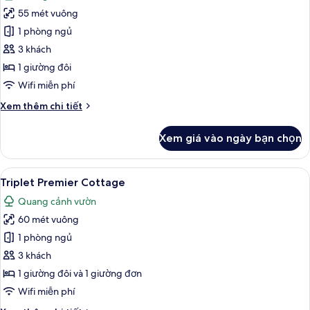
cả
55 mét vuông
ảnh
Coconut
1 phòng ngủ
Cottage
3 khách
(Deluxe
1 giường đôi
King
Wifi miễn phí
Cottage
Chi
Xem thêm chi tiết
with
tiết
Bathtub)
khác
Xem giá vào ngày bạn chọn
của
Coconut
Cottage
Xem
Triplet Premier Cottage | Chăn bông, 
37
(Deluxe
Triplet Premier Cottage
tất
King
Quang cảnh vườn
Cottage
cả
with
60 mét vuông
ảnh
Bathtub)
Triplet
1 phòng ngủ
Premier
3 khách
Cottage
1 giường đôi và 1 giường đơn
Wifi miễn phí