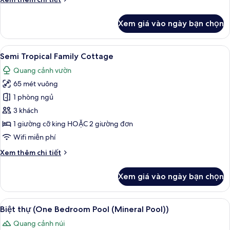
tiết
khác
Xem giá vào ngày bạn chọn
của
Lotus
Cottage
Xem
Chăn bông, minibar, két bảo mật tại
7
Semi Tropical Family Cottage
tất
Quang cảnh vườn
cả
65 mét vuông
ảnh
Semi
1 phòng ngủ
Tropical
3 khách
Family
1 giường cỡ king HOẶC 2 giường đơn
Cottage
Wifi miễn phí
Chi
Xem thêm chi tiết
tiết
khác
Xem giá vào ngày bạn chọn
của
Semi
Tropical
Xem
Chăn bông, minibar, két bảo mật tại
27
Family
Biệt thự (One Bedroom Pool (Mineral Pool))
tất
Cottage
Quang cảnh núi
cả