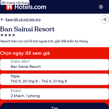
Đến trang nội dung
Xem tất cả nơi lưu trú
Ban Sainai Resort
Nơi
lưu
Resort trên núi với hồ bơi ngoài trời, gần Bãi biển Ao Nang
trú
4.0
Chọn ngày để xem giá
sao
Điểm đến?
Ngày
Khách
Tìm