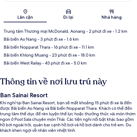
Bản đồ
Lân cận
Đi lại
Nhà hàng
Trung tâm Thương mại McDonald, Aonang
- 2 phút đi xe
- 1.2 km
Bãi biển Ao Nang
- 3 phút đi xe
- 1.6 km
Bãi biển Nopparat Thara
- 16 phút đi xe
- 11.1 km
Bãi biển Khlong Muang
- 23 phút đi xe
- 18.0 km
Bãi biển West Railay
- 43 phút đi xe
- 5.0 km
Thông tin về nơi lưu trú này
Ban Sainai Resort
Khi nghỉ tại Ban Sainai Resort, bạn sẽ mất khoảng 15 phút đi xe là đến
được Bãi biển Ao Nang và Bãi biển Nopparat Thara. Khách có thể đến
trung tâm thể dục để rèn luyện thể lực hoặc thưởng thức vài món thơm
ngon ở Pool Sala chuyên món Thái. Các tiện nghi nổi bật khác bao gồm
hồ bơi ngoài trời, quán bar cạnh hồ bơi và hồ bơi dành cho trẻ em. Du
khách khen ngợi về nhân viên nhiệt tình.