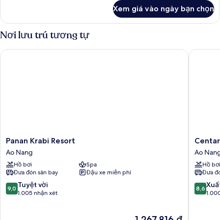
khác
Xem giá vào ngày bạn chọn
của
Serene
Cottage
Nơi lưu trú tương tự
Panan Krabi Resort
Centara 
Panan
Centara
Panan Krabi Resort
Centar
Krabi
Anda
Ao Nang
Ao Nan
Resort
Dhevi
Hồ bơi
Spa
Hồ bơ
Ao
Resort
Đưa đón sân bay
Đậu xe miễn phí
Đưa đó
Nang
and
Spa
9.0
8.6
Tuyệt vời
Xuấ
9,0
8,6
Krabi
trên
trên
1.005 nhận xét
1.00
Ao
10,
10,
Nang
Tuyệt
Xuất
Giá
1.267.816 ₫
vời,
sắc,