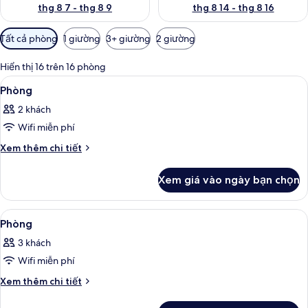
thg 8 7 - thg 8 9
thg 8 14 - thg 8 16
Bộ
Tất cả phòng
1 giường
3+ giường
2 giường
lọc
có
Hiển thị 16 trên 16 phòng
thể
Xem
Chăn bông, minibar, két bảo mật tại
24
Phòng
dùng
tất
để
2 khách
cả
lọc
Wifi miễn phí
ảnh
tìm
Phòng
Chi
Xem thêm chi tiết
phòng
tiết
khác
Xem giá vào ngày bạn chọn
của
Phòng
Xem
Chăn bông, minibar, két bảo mật tại
10
Phòng
tất
3 khách
cả
Wifi miễn phí
ảnh
Phòng
Chi
Xem thêm chi tiết
tiết
khác