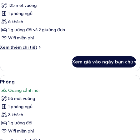
Only)
125 mét vuông
ảnh
Tropical
1 phòng ngủ
Family
6 khách
1 giường đôi và 2 giường đơn
Wifi miễn phí
Chi
Xem thêm chi tiết
tiết
khác
Xem giá vào ngày bạn chọn
của
Tropical
Family
Xem
Phòng | Phòng tắm | Đồ dùng nhà tắm 
43
Phòng
tất
Quang cảnh núi
cả
55 mét vuông
ảnh
Phòng
1 phòng ngủ
3 khách
1 giường đôi
Wifi miễn phí
Chi