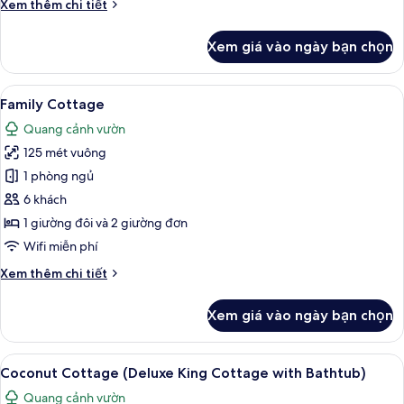
Chi
Xem thêm chi tiết
tiết
khác
Xem giá vào ngày bạn chọn
của
Sainai
Cottage
Xem
Family Cottage | Chăn bông, minibar,
50
Family Cottage
tất
Quang cảnh vườn
cả
125 mét vuông
ảnh
Family
1 phòng ngủ
Cottage
6 khách
1 giường đôi và 2 giường đơn
Wifi miễn phí
Chi
Xem thêm chi tiết
tiết
khác
Xem giá vào ngày bạn chọn
của
Family
Cottage
Xem
Coconut Cottage (Deluxe King Cottage w
38
Coconut Cottage (Deluxe King Cottage with Bathtub)
tất
Quang cảnh vườn