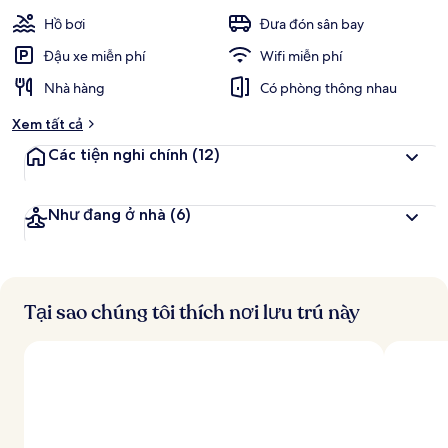
k
thích
h
Hồ bơi
Đưa đón sân bay
á
c
Đậu xe miễn phí
Wifi miễn phí
h
Nhà hàng
Có phòng thông nhau
đ
Xem tất cả
á
n
Các tiện nghi chính
(12)
h
g
Như đang ở nhà
(6)
i
á
c
a
o
Tại sao chúng tôi thích nơi lưu trú này
n
h
ấ
t