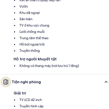
Vườn
Khu dã ngoại
Sân hiên
TV ở khu vực chung
Lưới chống muỗi
Trung tâm thể thao
Hồ bơi ngoài trời
Truyền thống
Hỗ trợ người khuyết tật
Không có thang máy (nơi lưu trú 1 tầng)
Tiện nghi phòng
Giải trí
TV LCD 42 inch
Truyền hình cáp