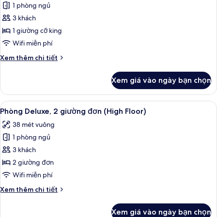
quang
1 phòng ngủ
Phòng
cảnh
3 khách
Suite
thành
phố
Deluxe,
1 giường cỡ king
1
Wifi miễn phí
giường
Chi
Xem thêm chi tiết
cỡ
tiết
king,
khác
Xem giá vào ngày bạn chọn
của
quyền
Phòng
sử
Suite
Xem
Minibar, két bảo mật tại phòng, bàn
dụng
5
Deluxe,
Phòng Deluxe, 2 giường đơn (High Floor)
tất
1
Club
38 mét vuông
giường
cả
Lounge
cỡ
1 phòng ngủ
ảnh
(High
king,
Phòng
3 khách
Floor)
quyền
Deluxe,
sử
2 giường đơn
dụng
2
Wifi miễn phí
Club
giường
Lounge
Chi
Xem thêm chi tiết
đơn
(High
tiết
(High
Floor)
khác
Xem giá vào ngày bạn chọn
của