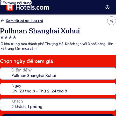
Đến trang nội dung
Xem tất cả nơi lưu trú
Pullman Shanghai Xuhui
Nơi
lưu
Ở khu trung tâm thành phố Thượng Hải Khách sạn với 3 nhà hàng, liền
trú
kề trung tâm mua sắm
4.0
sao
Chọn ngày để xem giá
Điểm đến?
Ngày
Khách