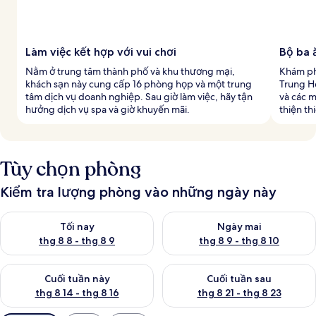
Làm việc kết hợp với vui chơi
Bộ ba 
Nằm ở trung tâm thành phố và khu thương mại,
Khám ph
khách sạn này cung cấp 16 phòng họp và một trung
Trung H
tâm dịch vụ doanh nghiệp. Sau giờ làm việc, hãy tận
và các 
hưởng dịch vụ spa và giờ khuyến mãi.
thiện t
Tùy chọn phòng
Kiểm tra lượng phòng vào những ngày này
Kiểm tra lượng phòng tối nay từ thg 8 8 - thg 8 9
Kiểm tra lượng phòng ngày mai
Tối nay
Ngày mai
thg 8 8 - thg 8 9
thg 8 9 - thg 8 10
Kiểm tra lượng phòng cuối tuần này từ thg 8 14 - thg 8 16
Kiểm tra lượng phòng cuối tuần
Cuối tuần này
Cuối tuần sau
thg 8 14 - thg 8 16
thg 8 21 - thg 8 23