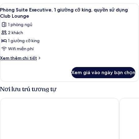
Deluxe,
Xem
Minibar, két bảo mật tại phòng, bàn
4
1
Phòng Suite Executive, 1 giường cỡ king, quyền sử dụng
tất
giường
Club Lounge
cỡ
cả
1 phòng ngủ
king
ảnh
(Premium)
2 khách
Phòng
1 giường cỡ king
Suite
Executive,
Wifi miễn phí
1
Chi
Xem thêm chi tiết
giường
tiết
khác
cỡ
Xem giá vào ngày bạn chọn
của
king,
Phòng
quyền
Suite
Nơi lưu trú tương tự
sử
Executive,
1
dụng
Holiday Inn Shanghai Huaxia by IHG
Courtyar
giường
Club
cỡ
Lounge
king,
quyền
sử
dụng
Club