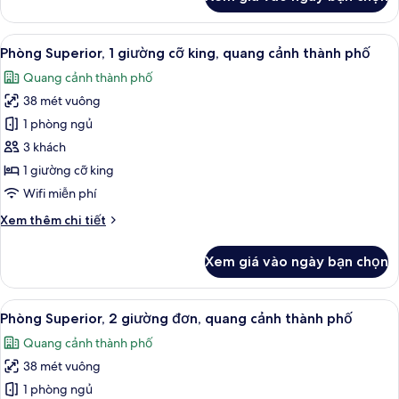
của
sử
Phòng
dụng
Suite
Xem
Phòng Superior, 1 giường cỡ king, qu
Club
5
Superior,
Phòng Superior, 1 giường cỡ king, quang cảnh thành phố
tất
Lounge,
1
Quang cảnh thành phố
giường
cả
quang
cỡ
38 mét vuông
ảnh
cảnh
king,
Phòng
1 phòng ngủ
thành
quyền
Superior,
sử
phố
3 khách
dụng
1
1 giường cỡ king
Club
giường
Wifi miễn phí
Lounge,
cỡ
quang
Chi
Xem thêm chi tiết
king,
cảnh
tiết
thành
quang
khác
phố
Xem giá vào ngày bạn chọn
cảnh
của
Phòng
thành
Superior,
Xem
Minibar, két bảo mật tại phòng, bàn
phố
5
1
Phòng Superior, 2 giường đơn, quang cảnh thành phố
tất
giường
Quang cảnh thành phố
cỡ
cả
king,
38 mét vuông
ảnh
quang
Phòng
1 phòng ngủ
cảnh