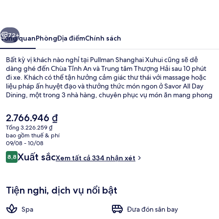
Xuhui
ước
Tiếp
72+
Tổng quan
Phòng
Địa điểm
Chính sách
Bất kỳ vị khách nào nghỉ tại Pullman Shanghai Xuhui cũng sẽ dễ
dàng ghé đến Chùa Tĩnh An và Trung tâm Thượng Hải sau 10 phút
đi xe. Khách có thể tận hưởng cảm giác thư thái với massage hoặc
liệu pháp ấn huyệt đạo và thưởng thức món ngon ở Savor All Day
Dining, một trong 3 nhà hàng, chuyên phục vụ món ăn mang phong
cách quốc tế và mở cửa đón khách vào bữa sáng, bữa trưa cùng bữa
tối. Các tiện nghi nổi trội khác bao gồm câu lạc bộ sức khỏe phục vụ
Giá
2.766.946 ₫
24 giờ, trung tâm thể thao phục vụ 24 giờ và trung tâm thể thao. Từ
hiện
Tổng 3.226.259 ₫
nơi lưu trú đến dịch vụ giao thông công cộng chỉ mất một quãng đi
tại
bao gồm thuế & phí
bộ ngắn: cách Ga tàu điện ngầm Shanghai South 13 phút.
Ngoại thất
là
09/08 - 10/08
2.766.946 ₫
Nhận
Xuất sắc
8,8
Xem tất cả 334 nhận xét
8,8 trên 10,
xét
Tiện nghi, dịch vụ nổi bật
Spa
Đưa đón sân bay