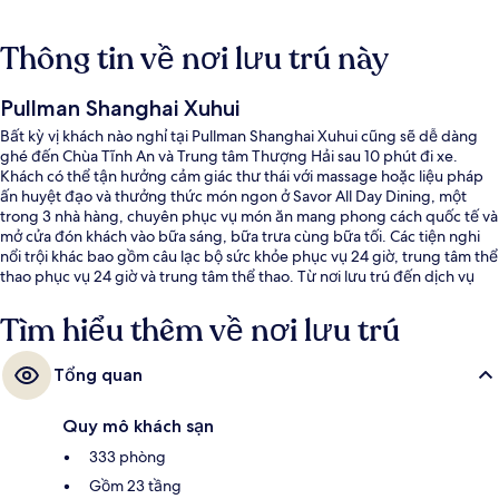
Thông tin về nơi lưu trú này
Pullman Shanghai Xuhui
Bất kỳ vị khách nào nghỉ tại Pullman Shanghai Xuhui cũng sẽ dễ dàng
ghé đến Chùa Tĩnh An và Trung tâm Thượng Hải sau 10 phút đi xe.
Khách có thể tận hưởng cảm giác thư thái với massage hoặc liệu pháp
ấn huyệt đạo và thưởng thức món ngon ở Savor All Day Dining, một
trong 3 nhà hàng, chuyên phục vụ món ăn mang phong cách quốc tế và
mở cửa đón khách vào bữa sáng, bữa trưa cùng bữa tối. Các tiện nghi
nổi trội khác bao gồm câu lạc bộ sức khỏe phục vụ 24 giờ, trung tâm thể
thao phục vụ 24 giờ và trung tâm thể thao. Từ nơi lưu trú đến dịch vụ
giao thông công cộng chỉ mất một quãng đi bộ ngắn: cách Ga tàu điện
ngầm Shanghai South 13 phút.
Tìm hiểu thêm về nơi lưu trú
Tổng quan
Quy mô khách sạn
333 phòng
Gồm 23 tầng