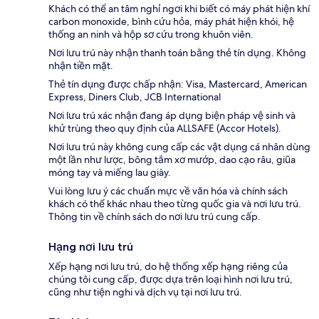
Khách có thể an tâm nghỉ ngơi khi biết có máy phát hiện khí
carbon monoxide, bình cứu hỏa, máy phát hiện khói, hệ
thống an ninh và hộp sơ cứu trong khuôn viên.
Nơi lưu trú này nhận thanh toán bằng thẻ tín dụng. Không
nhận tiền mặt.
Thẻ tín dụng được chấp nhận: Visa, Mastercard, American
Express, Diners Club, JCB International
Nơi lưu trú xác nhận đang áp dụng biện pháp vệ sinh và
khử trùng theo quy định của ALLSAFE (Accor Hotels).
Nơi lưu trú này không cung cấp các vật dụng cá nhân dùng
một lần như lược, bông tắm xơ mướp, dao cạo râu, giũa
móng tay và miếng lau giày.
Vui lòng lưu ý các chuẩn mực về văn hóa và chính sách
khách có thể khác nhau theo từng quốc gia và nơi lưu trú.
Thông tin về chính sách do nơi lưu trú cung cấp.
Hạng nơi lưu trú
Xếp hạng nơi lưu trú, do hệ thống xếp hạng riêng của
chúng tôi cung cấp, được dựa trên loại hình nơi lưu trú,
cũng như tiện nghi và dịch vụ tại nơi lưu trú.