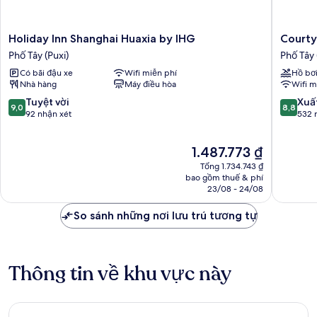
Lounge
Holiday
Courtya
Holiday Inn Shanghai Huaxia by IHG
Courty
Inn
by
Phố Tây (Puxi)
Phố Tây 
Shanghai
Marriott
Có bãi đậu xe
Wifi miễn phí
Hồ bơ
Huaxia
Shangha
Nhà hàng
Máy điều hòa
Wifi m
by
Xujiahui
IHG
Phố
9.0
8.8
Tuyệt vời
Xuấ
9,0
8,8
Phố
Tây
trên
trên
92 nhận xét
532 
Tây
(Puxi)
10,
10,
(Puxi)
Tuyệt
Xuất
Giá
1.487.773 ₫
vời,
sắc,
hiện
92
532
Tổng 1.734.743 ₫
tại
nhận
nhận
bao gồm thuế & phí
là
23/08 - 24/08
xét
xét
1.487.773 ₫
So sánh những nơi lưu trú tương tự
Thông tin về khu vực này