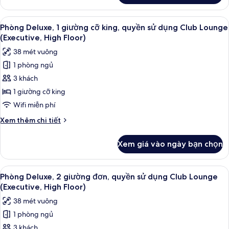
Floor)
Phòng
Deluxe,
Xem
Phòng Deluxe, 1 giường cỡ king, quyền
8
2
Phòng Deluxe, 1 giường cỡ king, quyền sử dụng Club Lounge
tất
giường
(Executive, High Floor)
đơn
cả
38 mét vuông
(High
ảnh
Floor)
1 phòng ngủ
Phòng
3 khách
Deluxe,
1
1 giường cỡ king
giường
Wifi miễn phí
cỡ
Chi
Xem thêm chi tiết
king,
tiết
quyền
khác
Xem giá vào ngày bạn chọn
của
sử
Phòng
dụng
Deluxe,
Xem
Minibar, két bảo mật tại phòng, bàn
Club
6
1
Phòng Deluxe, 2 giường đơn, quyền sử dụng Club Lounge
tất
giường
Lounge
(Executive, High Floor)
cỡ
cả
(Executive,
38 mét vuông
king,
ảnh
High
quyền
1 phòng ngủ
Phòng
Floor)
sử
3 khách