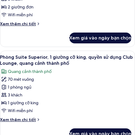
Deluxe,
dụng
Club
2
2 giường đơn
Lounge
giường
Wifi miễn phí
(Executive,
đơn,
High
Chi
Xem thêm chi tiết
quyền
Floor)
tiết
sử
khác
Xem giá vào ngày bạn chọn
của
dụng
Phòng
Club
Deluxe,
Xem
Minibar, két bảo mật tại phòng, bàn
Lounge
9
2
Phòng Suite Superior, 1 giường cỡ king, quyền sử dụng Club
tất
giường
(Executive,
Lounge, quang cảnh thành phố
đơn,
cả
High
Quang cảnh thành phố
quyền
ảnh
Floor)
sử
70 mét vuông
Phòng
dụng
1 phòng ngủ
Suite
Club
Lounge
Superior,
3 khách
(Executive,
1
1 giường cỡ king
High
giường
Floor)
Wifi miễn phí
cỡ
Chi
Xem thêm chi tiết
king,
tiết
quyền
khác
Xem giá vào ngày bạn chọn