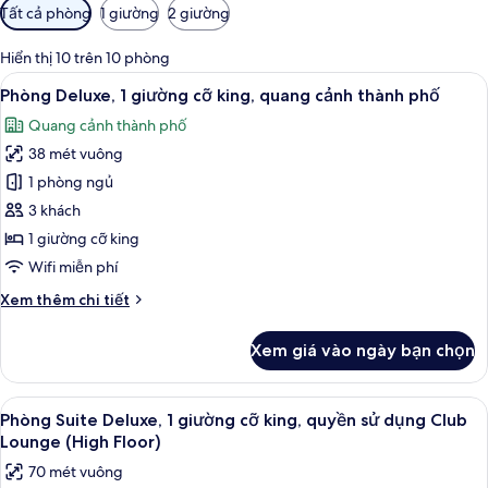
Bộ
Tất cả phòng
1 giường
2 giường
lọc
có
Hiển thị 10 trên 10 phòng
thể
Xem
Minibar, két bảo mật tại phòng, bàn
7
Phòng Deluxe, 1 giường cỡ king, quang cảnh thành phố
dùng
tất
để
Quang cảnh thành phố
cả
lọc
38 mét vuông
ảnh
tìm
Phòng
1 phòng ngủ
phòng
Deluxe,
3 khách
1
1 giường cỡ king
giường
Wifi miễn phí
cỡ
Chi
Xem thêm chi tiết
king,
tiết
quang
khác
Xem giá vào ngày bạn chọn
cảnh
của
Phòng
thành
Deluxe,
Xem
Minibar, két bảo mật tại phòng, bàn
phố
5
1
Phòng Suite Deluxe, 1 giường cỡ king, quyền sử dụng Club
tất
giường
Lounge (High Floor)
cỡ
cả
70 mét vuông
king,
ảnh