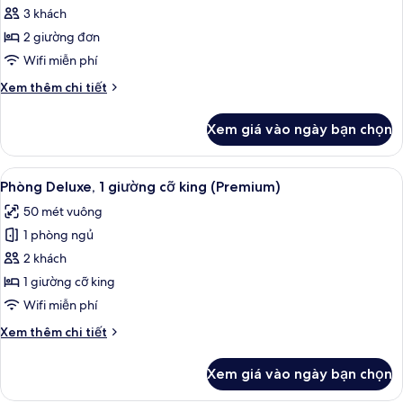
Superior,
thành
3 khách
phố
2
2 giường đơn
giường
Wifi miễn phí
đơn,
Chi
Xem thêm chi tiết
quang
tiết
cảnh
khác
Xem giá vào ngày bạn chọn
thành
của
Phòng
phố
Superior,
Xem
Minibar, két bảo mật tại phòng, bàn
6
2
Phòng Deluxe, 1 giường cỡ king (Premium)
tất
giường
50 mét vuông
đơn,
cả
quang
1 phòng ngủ
ảnh
cảnh
Phòng
2 khách
thành
Deluxe,
phố
1 giường cỡ king
1
Wifi miễn phí
giường
Chi
Xem thêm chi tiết
cỡ
tiết
king
khác
Xem giá vào ngày bạn chọn
của
(Premium)
Phòng