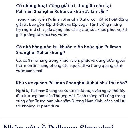
Có những hoạt động giải trí, thư giãn nào tại
Pullman Shanghai Xuhui và khu vực lân cận?
Trong khuôn viên Pullman Shanghai Xuhui có một số hoạt động
giải trí, bao gồm lớp thể dục và lớp yoga. Tận hưởng những
tiện nghi, dịch vụ đa dạng như câu lạc bộ sức khỏe phục vụ 24
giờ, phòng tắm hơi hay vườn.
Có nhà hàng nào tại khuôn viên hoặc gần Pullman
Shanghai Xuhui không?
Có, có 3 nhà hàng trong khuôn viên, phục vụ dùng bữa ngoài
trời, món ăn mang phong cách quốc tế và trong quang cảnh
vườn xanh mát.
Khu vực quanh Pullman Shanghai Xuhui như thế nào?
Nghỉ tại Pullman Shanghai Xuhui sẽ đặt bạn vào ngay Phố Tây
(Puxi), trung tâm của Thượng Hải. Danh thắng nổi tiếng trong
vùng gồm Trung tâm Mua sắm Đường Nam Kinh, cách nơi lưu
trú khoảng 12 phút đi xe.
Nhận