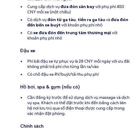
Cung cấp dịch vụ
đưa đón sân bay
với phụ phí 450
CNY mỗi xe (một chiều)
Có dịch vụ
đón từ ga tàu
,
tiễn ra ga tàu
và
đưa đón
đến bến xe buýt
với khoản phụ phí nhỏ
Có
xe đưa đón đến trung tâm thương mại
với
khoản phụ phí nhỏ
Đậu xe
Phí bãi đậu xe tự phục vụ là 28 CNY mỗi ngày với ưu đãi
không phải trả phí cho từng lần ra/vào
Có chỗ đậu xe RV/buýt/tải thu phụ phí
Hồ bơi, spa & gym (nếu có)
Cần đăng ký trước để sử dụng dịch vụ massage và dịch
vụ spa. Khách có thể đặt trước khi đến bằng cách liên
hệ nơi lưu trú qua số điện thoại được cung cấp trong
xác nhận đặt phòng.
Chính sách