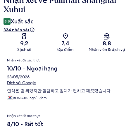
Nhận xét về Pullman Shanghai
xét
Xuhui
Xuất sắc
8,8
334 nhận xét
9,2
7,4
8,8
Sạch sẽ
Địa điểm
Nhân viên & dịch vụ
Nhận
Nhận xét đã xác thực
xét
10/10 - Ngoại hạng
23/05/2026
Dịch với Google
연식은 좀 되었지만 깔끔하고 침대가 편하고 깨끗했습니다.
BONGJIK, nghỉ 1 đêm
Nhận xét đã xác thực
8/10 - Rất tốt