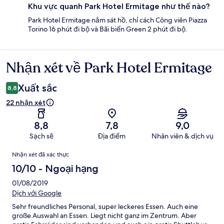
Khu vực quanh Park Hotel Ermitage như thế nào?
Park Hotel Ermitage nằm sát hồ, chỉ cách Công viên Piazza
Torino 16 phút đi bộ và Bãi biển Green 2 phút đi bộ.
Nhận xét về Park Hotel Ermitage
Nhận
xét
Xuất sắc
8,8
22 nhận xét
8,8
7,8
9,0
Sạch sẽ
Địa điểm
Nhân viên & dịch vụ
Nhận
Nhận xét đã xác thực
xét
10/10 - Ngoại hạng
01/08/2019
Dịch với Google
Sehr freundliches Personal, super leckeres Essen. Auch eine
große Auswahl an Essen. Liegt nicht ganz im Zentrum. Aber