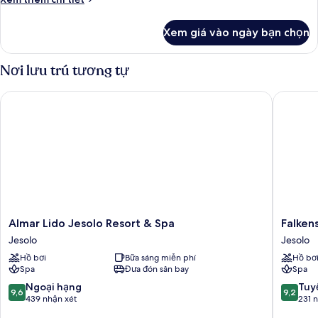
tiết
khác
Xem giá vào ngày bạn chọn
của
Phòng
3
Nơi lưu trú tương tự
Almar Lido Jesolo Resort & Spa
Falkenst
Almar
Falkenst
Almar Lido Jesolo Resort & Spa
Falken
Lido
Hotel
Jesolo
Jesolo
Jesolo
&
Hồ bơi
Bữa sáng miễn phí
Hồ bơ
Resort
Spa
Spa
Đưa đón sân bay
Spa
&
Jesolo
Spa
Jesolo
9.6
9.2
Ngoại hạng
Tuyệ
9,6
9,2
Jesolo
trên
trên
439 nhận xét
231 
10,
10,