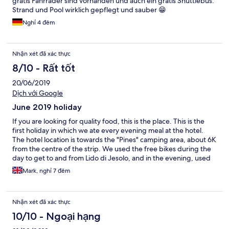
gratis Fahrräder sind vorhanden und auch ein gratis Shuttlebus.
Strand und Pool wirklich gepflegt und sauber 😁
Nghỉ 4 đêm
Nhận xét đã xác thực
8/10 - Rất tốt
20/06/2019
Dịch với Google
June 2019 holiday
If you are looking for quality food, this is the place. This is the
first holiday in which we ate every evening meal at the hotel.
The hotel location is towards the "Pines" camping area, about 6K
from the centre of the strip. We used the free bikes during the
day to get to and from Lido di Jesolo, and in the evening, used
the bus (No 2 ) in, and used a taxi back which costs about €22.
Mark, nghỉ 7 đêm
The pool and beach area are really very nice, with free hotel
towels supplied. Angelo and Luca and all the colleagues were
exceptionally friendly and helpful. Our room did have a couple
Nhận xét đã xác thực
of issues, ( drain smell from bathroom and french door fault )
and the TV only has one English channel that we could find.
10/10 - Ngoại hạng