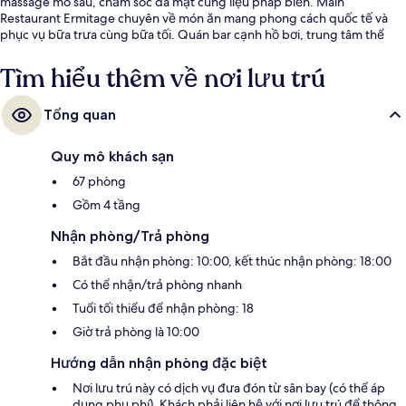
massage mô sâu, chăm sóc da mặt cùng liệu pháp biển. Main
Restaurant Ermitage chuyên về món ăn mang phong cách quốc tế và
phục vụ bữa trưa cùng bữa tối. Quán bar cạnh hồ bơi, trung tâm thể
thao và phòng tắm hơi là các tiện nghi nổi bật khác.
Tìm hiểu thêm về nơi lưu trú
Tổng quan
Quy mô khách sạn
67 phòng
Gồm 4 tầng
Nhận phòng/Trả phòng
Bắt đầu nhận phòng: 10:00, kết thúc nhận phòng: 18:00
Có thể nhận/trả phòng nhanh
Tuổi tối thiểu để nhận phòng: 18
Giờ trả phòng là 10:00
Hướng dẫn nhận phòng đặc biệt
Nơi lưu trú này có dịch vụ đưa đón từ sân bay (có thể áp
dụng phụ phí). Khách phải liên hệ với nơi lưu trú để thông