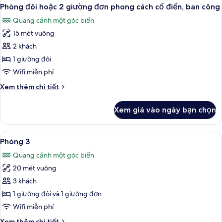
Xem
4
Phòng đôi hoặc 2 giường đơn phong cách cổ điển, ban công
dùng
tất
để
Quang cảnh một góc biển
cả
lọc
15 mét vuông
ảnh
tìm
Phòng
2 khách
phòng
đôi
1 giường đôi
hoặc
Wifi miễn phí
2
Chi
Xem thêm chi tiết
giường
tiết
đơn
khác
Xem giá vào ngày bạn chọn
của
phong
Phòng
cách
đôi
Xem
Minibar, két bảo mật tại phòng, bàn, 
cổ
8
hoặc
Phòng 3
tất
điển,
2
Quang cảnh một góc biển
giường
cả
ban
đơn
20 mét vuông
ảnh
công
phong
Phòng
3 khách
cách
3
cổ
1 giường đôi và 1 giường đơn
điển,
Wifi miễn phí
ban
công
Chi
Xem thêm chi tiết