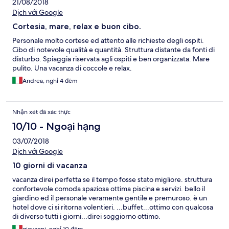
21/08/2018
Dịch với Google
Cortesia, mare, relax e buon cibo.
Personale molto cortese ed attento alle richieste degli ospiti.
Cibo di notevole qualità e quantità. Struttura distante da fonti di
disturbo. Spiaggia riservata agli ospiti e ben organizzata. Mare
pulito. Una vacanza di coccole e relax.
Andrea, nghỉ 4 đêm
Nhận xét đã xác thực
10/10 - Ngoại hạng
03/07/2018
Dịch với Google
10 giorni di vacanza
vacanza direi perfetta se il tempo fosse stato migliore. struttura
confortevole comoda spaziosa ottima piscina e servizi. bello il
giardino ed il personale veramente gentile e premuroso. è un
hotel dove ci si ritorna volentieri. ...buffet...ottimo con qualcosa
di diverso tutti i giorni...direi soggiorno ottimo.
giovanni, nghỉ 10 đêm