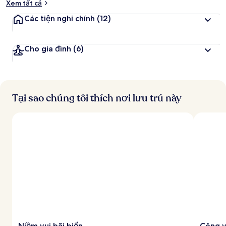
Xem tất cả
Các tiện nghi chính
(12)
Cho gia đình
(6)
Tại sao chúng tôi thích nơi lưu trú này
Niềm vui bãi biển
Công v