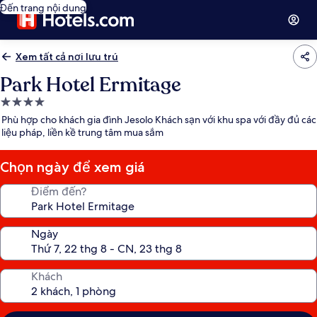
Đến trang nội dung
Xem tất cả nơi lưu trú
Park Hotel Ermitage
Nơi
lưu
Phù hợp cho khách gia đình Jesolo Khách sạn với khu spa với đầy đủ các
trú
liệu pháp, liền kề trung tâm mua sắm
4.0
sao
Chọn ngày để xem giá
Điểm đến?
Ngày
Khách