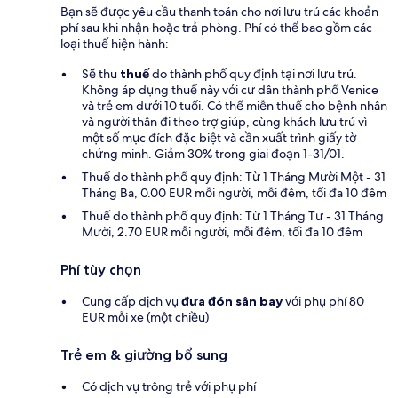
Bạn sẽ được yêu cầu thanh toán cho nơi lưu trú các khoản
phí sau khi nhận hoặc trả phòng. Phí có thể bao gồm các
loại thuế hiện hành:
Sẽ thu
thuế
do thành phố quy định tại nơi lưu trú.
Không áp dụng thuế này với cư dân thành phố Venice
và trẻ em dưới 10 tuổi. Có thể miễn thuế cho bệnh nhân
và người thân đi theo trợ giúp, cùng khách lưu trú vì
một số mục đích đặc biệt và cần xuất trình giấy tờ
chứng minh. Giảm 30% trong giai đoạn 1-31/01.
Thuế do thành phố quy định: Từ 1 Tháng Mười Một - 31
Tháng Ba, 0.00 EUR mỗi người, mỗi đêm, tối đa 10 đêm
Thuế do thành phố quy định: Từ 1 Tháng Tư - 31 Tháng
Mười, 2.70 EUR mỗi người, mỗi đêm, tối đa 10 đêm
Phí tùy chọn
Cung cấp dịch vụ
đưa đón sân bay
với phụ phí 80
EUR mỗi xe (một chiều)
Trẻ em & giường bổ sung
Có dịch vụ trông trẻ với phụ phí