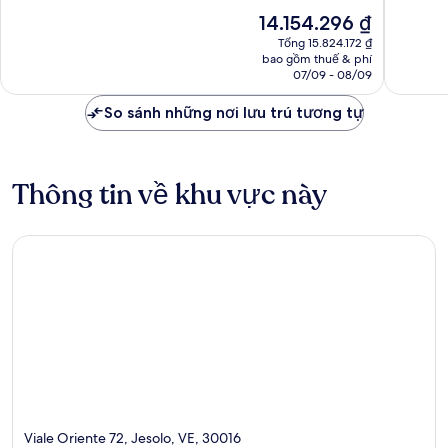
Ngoại
Tuyệt
Giá
14.154.296 ₫
hạng,
vời,
hiện
Tổng 15.824.172 ₫
439
231
tại
bao gồm thuế & phí
nhận
nhận
là
07/09 - 08/09
xét
xét
14.154.296 ₫
So sánh những nơi lưu trú tương tự
Thông tin về khu vực này
Viale Oriente 72, Jesolo, VE, 30016