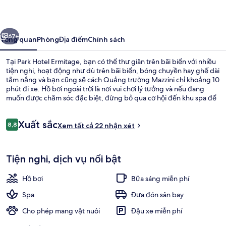
Ermitage
ước
Tiếp
67+
Tổng quan
Phòng
Địa điểm
Chính sách
Tại Park Hotel Ermitage, bạn có thể thư giãn trên bãi biển với nhiều
tiện nghi, hoạt động như dù trên bãi biển, bóng chuyền hay ghế dài
tắm nắng và bạn cũng sẽ cách Quảng trường Mazzini chỉ khoảng 10
phút đi xe. Hồ bơi ngoài trời là nơi vui chơi lý tưởng và nếu đang
muốn được chăm sóc đặc biệt, đừng bỏ qua cơ hội đến khu spa để
tận hưởng massage mô sâu, chăm sóc da mặt cùng liệu pháp biển.
Main Restaurant Ermitage chuyên về món ăn mang phong cách
Nhận
Xuất sắc
quốc tế và phục vụ bữa trưa cùng bữa tối. Quán bar cạnh hồ bơi,
8,8
Xem tất cả 22 nhận xét
8,8 trên 10,
xét
trung tâm thể thao và phòng tắm hơi là các tiện nghi nổi bật khác.
Hiên
Tiện nghi, dịch vụ nổi bật
Hồ bơi
Bữa sáng miễn phí
Spa
Đưa đón sân bay
Cho phép mang vật nuôi
Đậu xe miễn phí