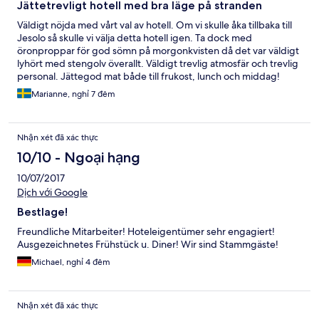
Jättetrevligt hotell med bra läge på stranden
Väldigt nöjda med vårt val av hotell. Om vi skulle åka tillbaka till
Jesolo så skulle vi välja detta hotell igen. Ta dock med
öronproppar för god sömn på morgonkvisten då det var väldigt
lyhört med stengolv överallt. Väldigt trevlig atmosfär och trevlig
personal. Jättegod mat både till frukost, lunch och middag!
Marianne, nghỉ 7 đêm
Nhận xét đã xác thực
10/10 - Ngoại hạng
10/07/2017
Dịch với Google
Bestlage!
Freundliche Mitarbeiter! Hoteleigentümer sehr engagiert!
Ausgezeichnetes Frühstück u. Diner! Wir sind Stammgäste!
Michael, nghỉ 4 đêm
Nhận xét đã xác thực