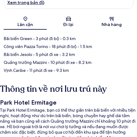
Xem trong bản đồ
Bản đồ
Lân cận
Đi lại
Nhà hàng
Bãi biển Green
- 3 phút đi bộ
- 0.3 km
Công viên Piazza Torino
- 18 phút đi bộ
- 1.5 km
Bãi biển Jesolo
- 5 phút đi xe
- 3.2 km
Quảng trường Mazzini
- 10 phút đi xe
- 8.2 km
Vịnh Caribe
- 11 phút đi xe
- 9.3 km
Thông tin về nơi lưu trú này
Park Hotel Ermitage
Tại Park Hotel Ermitage, bạn có thể thư giãn trên bãi biển với nhiều tiện
nghi, hoạt động như dù trên bãi biển, bóng chuyền hay ghế dài tắm
nắng và bạn cũng sẽ cách Quảng trường Mazzini chỉ khoảng 10 phút đi
xe. Hồ bơi ngoài trời là nơi vui chơi lý tưởng và nếu đang muốn được
chăm sóc đặc biệt, đừng bỏ qua cơ hội đến khu spa để tận hưởng