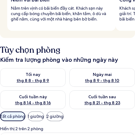
Nằm trên vịnh có bãi biển đầy cát. Khách sạn này
Khách sạ
cung cấp bóng chuyền bãi biển, khăn tắm, ô dù và
giải trí
ghế nằm, cùng với một nhà hàng bên bờ biển.
bãi biển
Tùy chọn phòng
Kiểm tra lượng phòng vào những ngày này
Kiểm tra lượng phòng tối nay từ thg 8 8 - thg 8 9
Kiểm tra lượng phòng ngày mai
Tối nay
Ngày mai
thg 8 8 - thg 8 9
thg 8 9 - thg 8 10
Kiểm tra lượng phòng cuối tuần này từ thg 8 14 - thg 8 16
Kiểm tra lượng phòng cuối tuần
Cuối tuần này
Cuối tuần sau
thg 8 14 - thg 8 16
thg 8 21 - thg 8 23
Bộ
Tất cả phòng
1 giường
2 giường
lọc
có
Hiển thị 2 trên 2 phòng
thể
Minibar, két bảo mật tại phòng, bàn, 