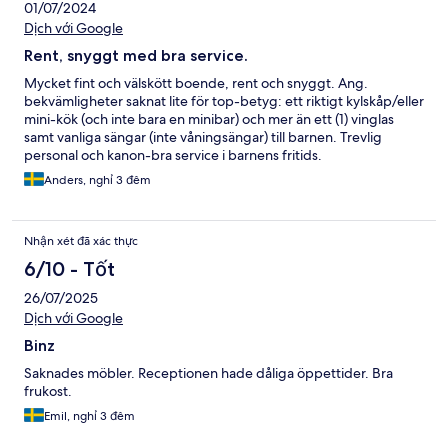
01/07/2024
Dịch với Google
Rent, snyggt med bra service.
Mycket fint och välskött boende, rent och snyggt. Ang.
bekvämligheter saknat lite för top-betyg: ett riktigt kylskåp/eller
mini-kök (och inte bara en minibar) och mer än ett (1) vinglas
samt vanliga sängar (inte våningsängar) till barnen. Trevlig
personal och kanon-bra service i barnens fritids.
Anders, nghỉ 3 đêm
Nhận xét đã xác thực
6/10 - Tốt
26/07/2025
Dịch với Google
Binz
Saknades möbler. Receptionen hade dåliga öppettider. Bra
frukost.
Emil, nghỉ 3 đêm