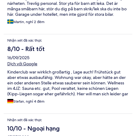
närheten. Trevlig personal. Stor yta för barn att leka. Det är
många småbarn här, stör du dig på barn skrik/lek ska du inte bo
här. Garage under hotellet, men inte gjord för stora bilar.
Frukost god och ingår. Sängar sköna. Som fler skrivit tidigare
Martin, nghỉ 2 đêm
kunde de haft en minikyl istället för en minibar. Fantastik strand
men glöm inte en promenad vid insjön. Bra publika toaletter i
stan men du behöver binz kortet, det får du vid incheck.
Nhận xét đã xác thực
8/10 - Rất tốt
16/09/2025
Dịch với Google
Kinderclub war wirklich großartig , Lage auch! Frühstück gut
aber etwas ausbaufähig. Wohnung war okay, aber hätte an der
ein oder anderen Stelle etwas sauberer sein können. Wellness
im 4JZ: Sauna etc. gut, Pool veraltet, keine schönen Liegen
(Kipp-Liegen sogar eher gefährlich). Hier will man sich leider gar
nicht lange aufhalten. Dennoch gut, dass man es überhaupt
Stefan, nghỉ 4 đêm
nutzen kann vom anderen Hotel
Nhận xét đã xác thực
10/10 - Ngoại hạng