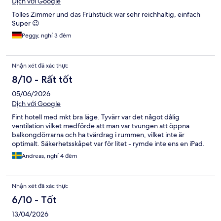
Dịch với Google
Tolles Zimmer und das Frühstück war sehr reichhaltig, einfach
Super 😉
Peggy, nghỉ 3 đêm
Nhận xét đã xác thực
8/10 - Rất tốt
05/06/2026
Dịch với Google
Fint hotell med mkt bra läge. Tyvärr var det något dålig
ventilation vilket medförde att man var tvungen att öppna
balkongdörrarna och ha tvärdrag i rummen, vilket inte är
optimalt. Säkerhetsskåpet var för litet - rymde inte ens en iPad.
Andreas, nghỉ 4 đêm
Nhận xét đã xác thực
6/10 - Tốt
13/04/2026