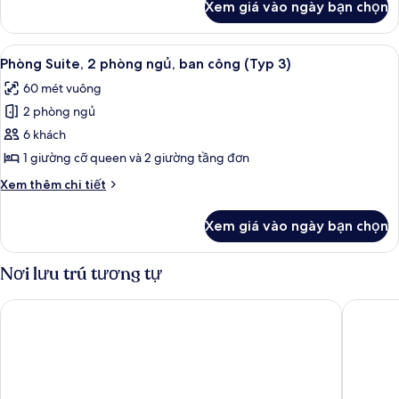
Xem giá vào ngày bạn chọn
của
ban
Phòng
công
Suite,
Xem
Quang cảnh từ phòng
(Typ
7
2
Phòng Suite, 2 phòng ngủ, ban công (Typ 3)
tất
phòng
2
60 mét vuông
ngủ,
cả
-
ban
2 phòng ngủ
ảnh
Maisonette)
công
Phòng
6 khách
(Typ
Suite,
2
1 giường cỡ queen và 2 giường tầng đơn
-
2
Chi
Xem thêm chi tiết
Maisonette)
phòng
tiết
ngủ,
khác
Xem giá vào ngày bạn chọn
của
ban
Phòng
công
Suite,
Nơi lưu trú tương tự
(Typ
2
phòng
3)
Mariandl am Meer
Dorint S
ngủ,
ban
công
(Typ
3)