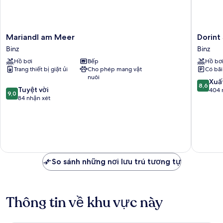
Mariandl
Dorint
Mariandl am Meer
Dorint
am
Seehote
Binz
Binz
Meer
Binz-
Hồ bơi
Bếp
Hồ bơ
Binz
Therme
Trang thiết bị giặt ủi
Cho phép mang vật
Có bãi
Binz/Rü
nuôi
Binz
8.6
Xuấ
8,6
9.0
Tuyệt vời
trên
404 
9,0
trên
84 nhận xét
10,
10,
Xuất
Tuyệt
sắc,
vời,
404
84
nhận
nhận
xét
xét
So sánh những nơi lưu trú tương tự
Thông tin về khu vực này