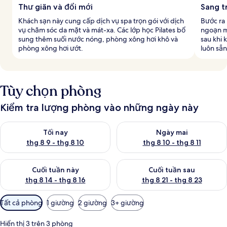
Thư giãn và đổi mới
Sang t
Khách sạn này cung cấp dịch vụ spa trọn gói với dịch
Bước ra
vụ chăm sóc da mặt và mát-xa. Các lớp học Pilates bổ
ngoạn m
sung thêm suối nước nóng, phòng xông hơi khô và
sau khi 
phòng xông hơi ướt.
luôn sẵn
Tùy chọn phòng
Kiểm tra lượng phòng vào những ngày này
Kiểm tra lượng phòng tối nay từ thg 8 9 - thg 8 10
Kiểm tra lượng phòng ngày mai 
Tối nay
Ngày mai
thg 8 9 - thg 8 10
thg 8 10 - thg 8 11
Kiểm tra lượng phòng cuối tuần này từ thg 8 14 - thg 8 16
Kiểm tra lượng phòng cuối tuần
Cuối tuần này
Cuối tuần sau
thg 8 14 - thg 8 16
thg 8 21 - thg 8 23
Bộ
Tất cả phòng
1 giường
2 giường
3+ giường
lọc
có
Hiển thị 3 trên 3 phòng