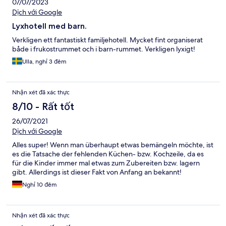
07/07/2023
Dịch với Google
Lyxhotell med barn.
Verkligen ett fantastiskt familjehotell. Mycket fint organiserat
både i frukostrummet och i barn-rummet. Verkligen lyxigt!
Ulla, nghỉ 3 đêm
Nhận xét đã xác thực
8/10 - Rất tốt
26/07/2021
Dịch với Google
Alles super! Wenn man überhaupt etwas bemängeln möchte, ist
es die Tatsache der fehlenden Küchen- bzw. Kochzeile, da es
für die Kinder immer mal etwas zum Zubereiten bzw. lagern
gibt. Allerdings ist dieser Fakt von Anfang an bekannt!
Nghỉ 10 đêm
Nhận xét đã xác thực