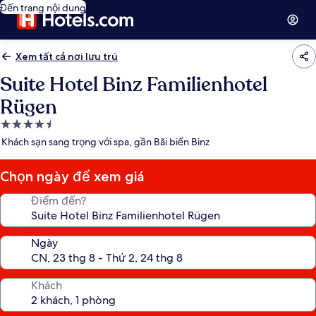
Đến trang nội dung
Xem tất cả nơi lưu trú
Suite Hotel Binz Familienhotel
Rügen
Nơi
lưu
Khách sạn sang trọng với spa, gần Bãi biển Binz
trú
4.5
Chọn ngày để xem giá
sao
Điểm đến?
Ngày
Khách