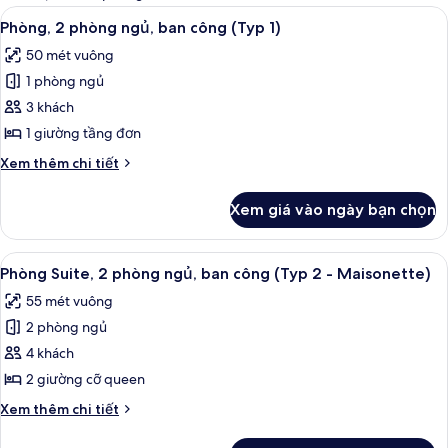
thể
Xem
2 phòng ngủ, minibar, két bảo mật tạ
6
Phòng, 2 phòng ngủ, ban công (Typ 1)
dùng
tất
để
50 mét vuông
cả
lọc
1 phòng ngủ
ảnh
tìm
Phòng,
3 khách
phòng
2
1 giường tầng đơn
phòng
Chi
Xem thêm chi tiết
ngủ,
tiết
ban
khác
Xem giá vào ngày bạn chọn
của
công
Phòng,
(Typ
2
Xem
TV LCD
1)
8
phòng
Phòng Suite, 2 phòng ngủ, ban công (Typ 2 - Maisonette)
tất
ngủ,
55 mét vuông
ban
cả
công
2 phòng ngủ
ảnh
(Typ
Phòng
4 khách
1)
Suite,
2 giường cỡ queen
2
Chi
Xem thêm chi tiết
phòng
tiết
ngủ,
khác