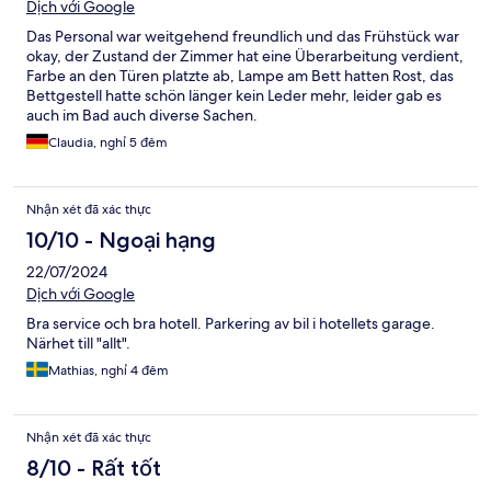
Dịch với Google
Das Personal war weitgehend freundlich und das Frühstück war
okay, der Zustand der Zimmer hat eine Überarbeitung verdient,
Farbe an den Türen platzte ab, Lampe am Bett hatten Rost, das
Bettgestell hatte schön länger kein Leder mehr, leider gab es
auch im Bad auch diverse Sachen.
Claudia, nghỉ 5 đêm
Nhận xét đã xác thực
10/10 - Ngoại hạng
22/07/2024
Dịch với Google
Bra service och bra hotell. Parkering av bil i hotellets garage.
Närhet till "allt".
Mathias, nghỉ 4 đêm
Nhận xét đã xác thực
8/10 - Rất tốt