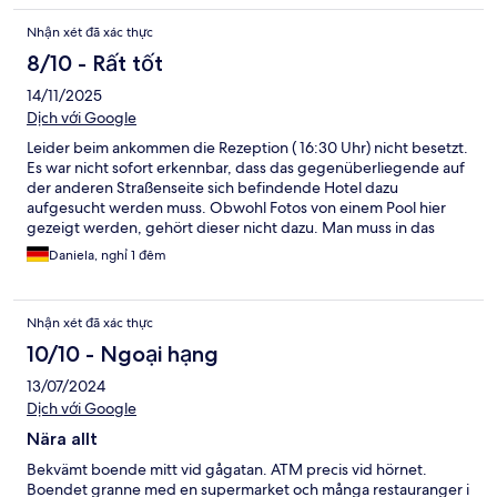
Nhận xét đã xác thực
8/10 - Rất tốt
14/11/2025
Dịch với Google
Leider beim ankommen die Rezeption ( 16:30 Uhr) nicht besetzt.
Es war nicht sofort erkennbar, dass das gegenüberliegende auf
der anderen Straßenseite sich befindende Hotel dazu
aufgesucht werden muss. Obwohl Fotos von einem Pool hier
gezeigt werden, gehört dieser nicht dazu. Man muss in das
Hotel auf der anderen Straßenseite. Familien müssen in ein laut
Daniela, nghỉ 1 đêm
Aushang 80 m entferntes Hotel ausweichen für Poolnutzung. So
stelle ich mir Wellness nicht vor. Das Appartement war
großzügig. Ein kleiner Kphlschrank mit gekühlten Getränken.
Nhận xét đã xác thực
Mir fehlt hier eine Möglichkeit
10/10 - Ngoại hạng
13/07/2024
Dịch với Google
Nära allt
Bekvämt boende mitt vid gågatan. ATM precis vid hörnet.
Boendet granne med en supermarket och många restauranger i