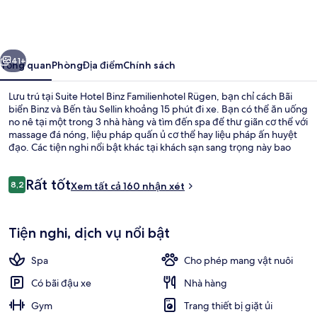
Hotel
Binz
Familienhotel
ước
Tiếp
Rügen
41+
Tổng quan
Phòng
Địa điểm
Chính sách
Lưu trú tại Suite Hotel Binz Familienhotel Rügen, bạn chỉ cách Bãi
biển Binz và Bến tàu Sellin khoảng 15 phút đi xe. Bạn có thể ăn uống
no nê tại một trong 3 nhà hàng và tìm đến spa để thư giãn cơ thể với
massage đá nóng, liệu pháp quấn ủ cơ thể hay liệu pháp ấn huyệt
đạo. Các tiện nghi nổi bật khác tại khách sạn sang trọng này bao
gồm trung tâm thể thao, phòng tắm hơi và phòng xông hơi.
Nhận
Rất tốt
8,2
Xem tất cả 160 nhận xét
8,2 trên 10,
xét
Mặt tiền nơi lưu trú
Tiện nghi, dịch vụ nổi bật
Spa
Cho phép mang vật nuôi
Có bãi đậu xe
Nhà hàng
Gym
Trang thiết bị giặt ủi