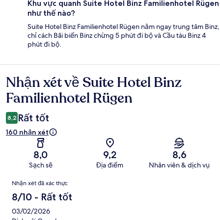
Khu vực quanh Suite Hotel Binz Familienhotel Rügen
như thế nào?
Suite Hotel Binz Familienhotel Rügen nằm ngay trung tâm Binz,
chỉ cách Bãi biển Binz chừng 5 phút đi bộ và Cầu tàu Binz 4
phút đi bộ.
Nhận xét về Suite Hotel Binz
Nhận
xét
Familienhotel Rügen
Rất tốt
8,2
160 nhận xét
8,0
9,2
8,6
Sạch sẽ
Địa điểm
Nhân viên & dịch vụ
Nhận
Nhận xét đã xác thực
xét
8/10 - Rất tốt
03/02/2026