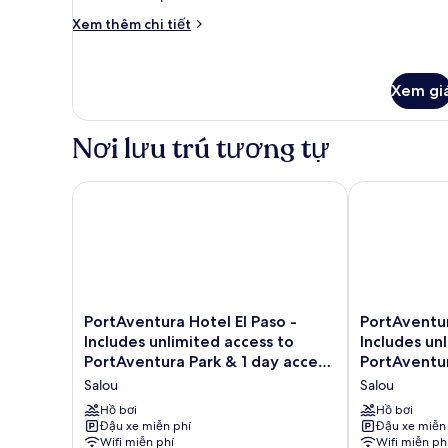
Room
Chi
Xem thêm chi tiết
tiết
khác
của
Xem gi
Standard
Room
Nơi lưu trú tương tự
PortAventura Hotel El Paso - Includes unlimited acce
PortAventura 
PortAventura
PortAventura
PortAventura Hotel El Paso -
PortAventur
Hotel
Hotel
Includes unlimited access to
Includes un
El
Caribe
PortAventura Park & 1 day access
PortAventur
Paso
-
to Ferrari Land
to Ferrari L
Salou
Salou
-
Includes
Includes
unlimited
Hồ bơi
Hồ bơi
unlimited
Đậu xe miễn phí
access
Đậu xe miễn
Wifi miễn phí
Wifi miễn ph
access
to