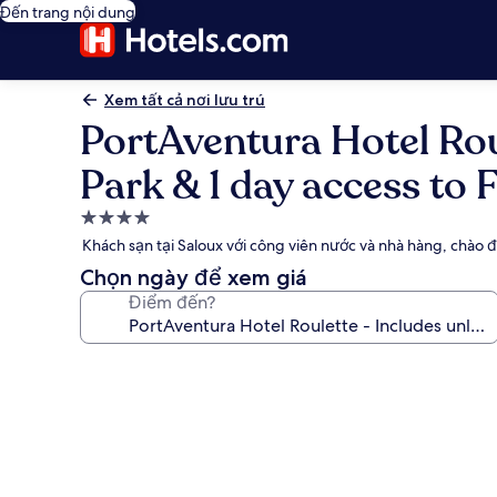
Đến trang nội dung
Xem tất cả nơi lưu trú
PortAventura Hotel Rou
Park & 1 day access to 
Nơi
lưu
Khách sạn tại Saloux với công viên nước và nhà hàng, chà
trú
Chọn ngày để xem giá
4.0
Điểm đến?
sao
Thư
viện
ảnh
về
PortAventura