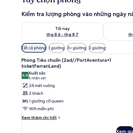
Kiểm tra lượng phòng vào những ngày n
Kiểm tra lượng phòng tối nay từ thg 8 6 - thg 8 7
Kiểm tra lượn
Tối nay
thg 8 6 - thg 8 7
th
Bộ
Tất cả phòng
1 giường
3+ giường
2 giường
lọc
Xem
Két bảo mật tại phòng, bàn, k
có
8
Phòng Tiêu chuẩn (2ad//PortAventura+1
tất
thể
ticketFerrariLand)
cả
dùng
Xuất sắc
8,8
để
ảnh
8,8 trên 10
(5
5 nhận xét
lọc
Phòng
nhận
24 mét vuông
tìm
Tiêu
xét)
2 khách
phòng
chuẩn
1 giường cỡ queen
(2ad//PortAventura+1
Wifi miễn phí
ticketFerrariLand)
Chi
Xem thêm chi tiết
tiết
khác
Xem gi