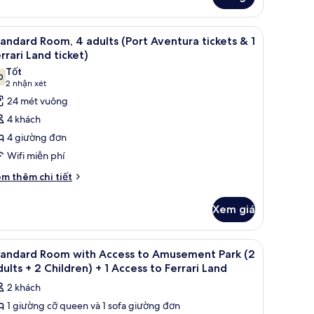
uẩn
+2//PortAventura+1
làm việc phù hợp cho laptop
em
Két bảo mật tại phòng, bàn, khu vực làm việ
cketFerrariLand)
8
andard Room, 4 adults (Port Aventura tickets & 1
ất
rrari Land ticket)
ả
Tốt
0
nh
7,0 trên 10
(2
2 nhận xét
tandard
nhận
24 mét vuông
oom,
xét)
4 khách
4 giường đơn
dults
Wifi miễn phí
Port
i
ventura
m thêm chi tiết
́t
ckets
ác
Xem giá
a
andard
om,
rrari
làm việc phù hợp cho laptop
em
Két bảo mật tại phòng, bàn, khu vực làm việ
4
tandard Room with Access to Amusement Park (2
and
ất
ults
ults + 2 Children) + 1 Access to Ferrari Land
cket)
ort
ả
2 khách
entura
nh
ckets
1 giường cỡ queen và 1 sofa giường đơn
tandard