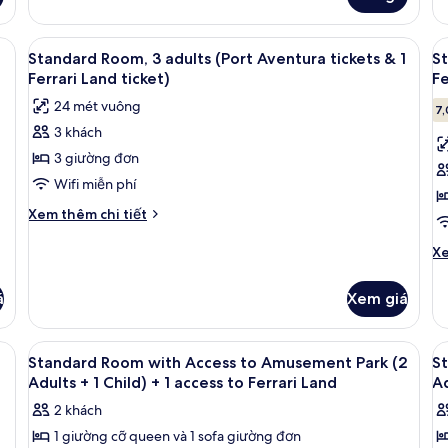
của
ch
Phòng
(2
Tiêu
hu vực làm việc phù hợp cho laptop
Xem
Két bảo mật tại phòng, bàn, khu vực 
X
ti
8
chuẩn
Standard Room, 3 adults (Port Aventura tickets & 1
St
tất
t
(2+1//PortAventura+1
Ferrari Land ticket)
Fe
ticketFerrariLand)
cả
c
24 mét vuông
7,
ảnh
ả
3 khách
Standard
S
3 giường đơn
Room,
R
3
4
Wifi miễn phí
adults
a
Chi
Xem thêm chi tiết
(Port
(
tiết
khác
Ch
Aventura
A
Xe
của
tiê
tickets
ti
Standard
kh
á
&
Xem giá
&
Room,
củ
1
3
1
St
adults
Ro
Ferrari
Fe
hu vực làm việc phù hợp cho laptop
Xem
Két bảo mật tại phòng, bàn, khu vực 
X
(Port
4
4
Standard Room with Access to Amusement Park (2
S
Land
L
tất
t
Aventura
ad
Adults + 1 Child) + 1 access to Ferrari Land
Ad
ticket)
ti
tickets
cả
(P
c
2 khách
&
Av
ảnh
ả
1
ti
1 giường cỡ queen và 1 sofa giường đơn
Standard
S
Ferrari