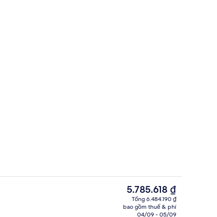
Trung tâm hành chính, văn phòng
i lưu trú
Giá
5.785.618 ₫
hiện
Tổng 6.484.190 ₫
tại
bao gồm thuế & phí
n cao
Bữa sáng buffet hàng ngày với phụ p
là
04/09 - 05/09