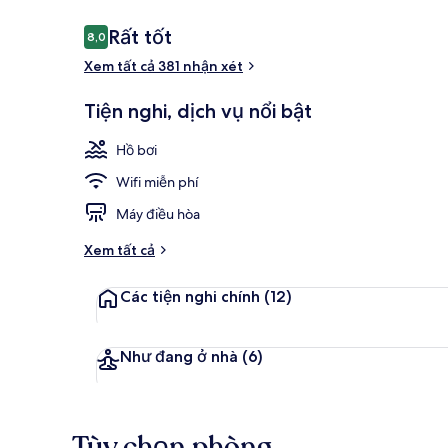
Land
Nhận
Rất tốt
8,0
8,0 trên 10,
xét
Xem tất cả 381 nhận xét
Cảnh từ trên
Tiện nghi, dịch vụ nổi bật
Hồ bơi
Wifi miễn phí
Máy điều hòa
Xem tất cả
Các tiện nghi chính
(12)
Như đang ở nhà
(6)
Tùy chọn phòng