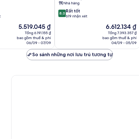
Nhà hàng
Park
&
8.0
Rất tốt
8,0
1
trên
t
619 nhận xét
day
10,
Giá
Giá
5.519.045 ₫
6.612.134 ₫
access
Rất
hiện
hiện
to
tốt,
Tổng 6.191.155 ₫
Tổng 7.393.357 ₫
tại
tại
bao gồm thuế & phí
Ferrari
bao gồm thuế & phí
619
là
là
06/09 - 07/09
04/09 - 05/09
Land
nhận
5.519.045 ₫
6.612.134 ₫
Salou
xét
So sánh những nơi lưu trú tương tự