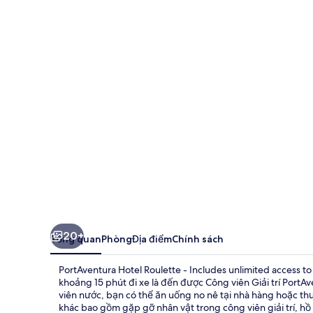
Hotel
Roulette
-
Includes
unlimited
access
to
PortAventura
Park
&
1
20+
Tổng quan
Phòng
Địa điểm
Chính sách
day
access
PortAventura Hotel Roulette - Includes unlimited access to
to
khoảng 15 phút đi xe là đến được Công viên Giải trí PortAv
viên nước, bạn có thể ăn uống no nê tại nhà hàng hoặc thư
Ferrari
khác bao gồm gặp gỡ nhân vật trong công viên giải trí, hồ