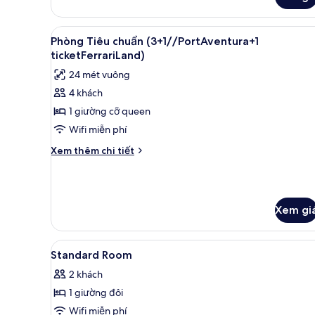
của
Phòng
Tiêu
Xem
Két bảo mật tại phòng, bàn, k
8
chuẩn
Phòng Tiêu chuẩn (3+1//PortAventura+1
tất
(2ad//PortAventura+1
ticketFerrariLand)
ticketFerrariLand)
cả
24 mét vuông
ảnh
4 khách
Phòng
1 giường cỡ queen
Tiêu
chuẩn
Wifi miễn phí
(3+1//PortAventura+1
Chi
Xem thêm chi tiết
ticketFerrariLand)
tiết
khác
của
Phòng
Xem gi
Tiêu
chuẩn
(3+1//PortAventura+1
Xem
Két bảo mật tại phòng, bàn, k
ticketFerrariLand)
4
Standard Room
tất
2 khách
cả
1 giường đôi
ảnh
Standard
Wifi miễn phí