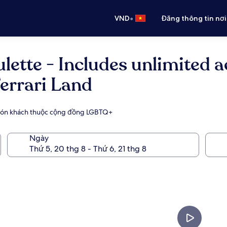
•
VND
Đăng thông tin nơi
lette - Includes unlimited 
Ferrari Land
o đón khách thuộc cộng đồng LGBTQ+
Ngày