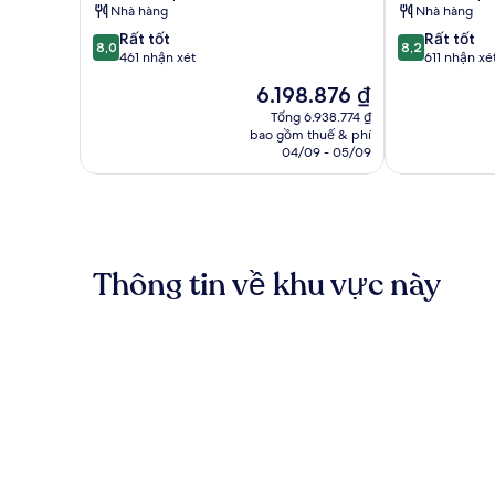
Nhà hàng
Nhà hàng
to
PortAventura
PortAventura
Park
8.0
8.2
Rất tốt
Rất tốt
8,0
8,2
Park
&
trên
trên
461 nhận xét
611 nhận xé
&
1
10,
10,
Giá
6.198.876 ₫
1
day
Rất
Rất
hiện
day
access
tốt,
tốt,
Tổng 6.938.774 ₫
tại
access
bao gồm thuế & phí
to
461
611
là
04/09 - 05/09
to
Ferrari
nhận
nhận
6.198.876 ₫
Ferrari
Land
xét
xét
Land
Salou
Salou
Thông tin về khu vực này