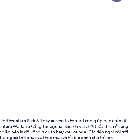
Video của nơ
 PortAventura Park & 1 day access to Ferrari Land giúp bạn chỉ mất
entura World và Cảng Tarragona. Sau khi vui chơi thỏa thích ở công
 giãn bên ly đồ uống ở quán bar/khu lounge. Các tiện nghi nổi trội
Cảnh từ trê
 bơi ngoài trời phục vụ theo mùa và hồ bơi dành cho trẻ em.