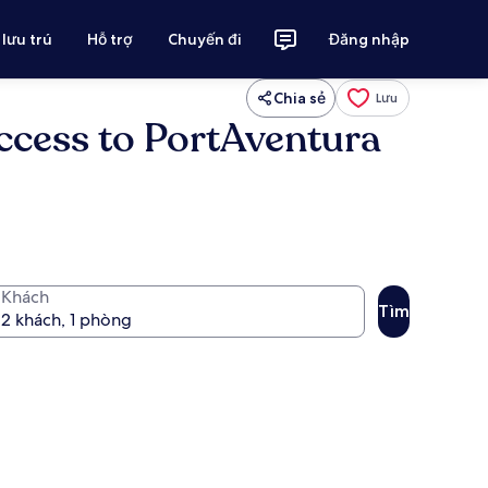
 lưu trú
Hỗ trợ
Chuyến đi
Đăng nhập
Chia sẻ
Lưu
access to PortAventura
Khách
Tìm