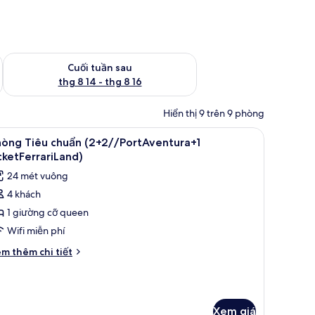
 thg 8 7 - thg 8 9
Kiểm tra lượng phòng cuối tuần tới từ thg 8 14 - thg 8 16
Cuối tuần sau
thg 8 14 - thg 8 16
Hiển thị 9 trên 9 phòng
làm việc phù hợp cho laptop
em
Két bảo mật tại phòng, bàn, khu vực làm việ
8
hòng Tiêu chuẩn (2+2//PortAventura+1
ất
cketFerrariLand)
ả
24 mét vuông
nh
4 khách
hòng
1 giường cỡ queen
iêu
huẩn
Wifi miễn phí
2+2//PortAventura+1
i
m thêm chi tiết
icketFerrariLand)
́t
ác
a
hòng
Xem giá
êu