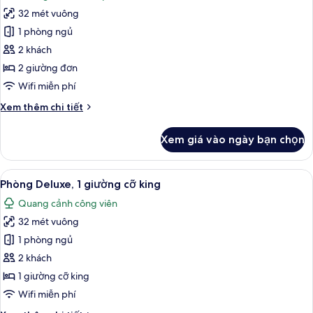
cả
cỡ
32 mét vuông
ảnh
king
Phòng,
1 phòng ngủ
(Yuexiu)
2
2 khách
giường
2 giường đơn
đơn
Wifi miễn phí
Chi
Xem thêm chi tiết
tiết
khác
Xem giá vào ngày bạn chọn
của
Phòng,
2
Xem
Phòng Deluxe, 1 giường cỡ king | Mini
10
giường
Phòng Deluxe, 1 giường cỡ king
tất
đơn
Quang cảnh công viên
cả
32 mét vuông
ảnh
Phòng
1 phòng ngủ
Deluxe,
2 khách
1
1 giường cỡ king
giường
Wifi miễn phí
cỡ