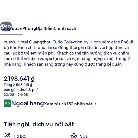
Hotel
Guangzhou,Curio
Collection
ước
Tiếp
by
97+
Tổng quan
Phòng
Địa điểm
Chính sách
Hilton
Yuexiu Hotel Guangzhou,Curio Collection by Hilton nằm cách Phố đi
bộ Bắc Kinh chỉ 5 phút lái xe đồng thời ghi dấu ấn với hộp đêm và
câu lạc bộ trẻ em miễn phí. Khách có thể tận hưởng dịch vụ chăm
sóc cơ thể với dịch vụ spa tại spa và nạp năng lượng ở một trong 2
nhà hàng. Khách sạn sang trọng này cũng được trang bị quán
bar/khu lounge, trung tâm thể thao và phòng tắm hơi. Nơi lưu trú
nằm cách dịch vụ giao thông công cộng một quãng đi bộ ngắn:
Giá
2.198.641 ₫
cách Ga Tiểu Bắc 10 phút và Ga Viện Phong trào Nông dân 14 phút.
hiện
Tổng 2.563.615 ₫
tại
bao gồm thuế & phí
Khu sảnh
là
23/08 - 24/08
2.198.641 ₫
Nhận
Ngoại hạng
9,6
Xem tất cả 152 nhận xét
9,6 trên 10,
xét
Tiện nghi, dịch vụ nổi bật
Hồ bơi
Spa