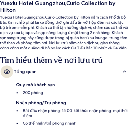
Yuexiu Hotel Guangzhou,Curio Collection by
Hilton
Yuexiu Hotel Guangzhou,Curio Collection by Hilton nằm cách Phố đi bộ
Bắc Kinh chỉ 5 phút lái xe đồng thời ghi dấu ấn với hộp đêm và câu lạc
bộ trẻ em miễn phí. Khách có thể tận hưởng dịch vụ chăm sóc cơ thể với
dịch vụ spa tại spa và nạp năng lượng ở một trong 2 nhà hàng. Khách
sạn sang trọng này cũng được trang bị quán bar/khu lounge, trung tâm
thể thao và phòng tắm hơi. Nơi lưu trú nằm cách dịch vụ giao thông
công cộng một quãng đi bộ ngắn: cách Ga Tiểu Bắc 10 phút và Ga Viện
Phong trào Nông dân 14 phút.
Tìm hiểu thêm về nơi lưu trú
Tổng quan
Quy mô khách sạn
200 phòng
Nhận phòng/Trả phòng
Bắt đầu nhận phòng: 15:00, kết thúc nhận phòng: mọi thời
điểm
Có thể nhận/trả phòng nhanh