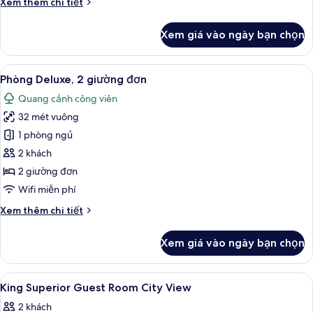
Chi
Xem thêm chi tiết
king
tiết
khác
Xem giá vào ngày bạn chọn
của
Phòng
Deluxe,
Xem
Phòng Deluxe, 2 giường đơn | Minibar
12
1
Phòng Deluxe, 2 giường đơn
tất
giường
Quang cảnh công viên
cỡ
cả
king
32 mét vuông
ảnh
Phòng
1 phòng ngủ
Deluxe,
2 khách
2
2 giường đơn
giường
Wifi miễn phí
đơn
Chi
Xem thêm chi tiết
tiết
khác
Xem giá vào ngày bạn chọn
của
Phòng
Deluxe,
Xem
Minibar, két bảo mật tại phòng, bàn
6
2
King Superior Guest Room City View
tất
giường
2 khách
đơn
cả