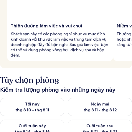
Thiên đường làm việc và vui chơi
Niềm v
Khách sạn này có các phòng nghỉ phục vụ mục đích
Thưởng 
kinh doanh với khu vực làm việc và trung tâm dịch vụ
hoặc nhâ
doanh nghiệp đầy đủ tiện nghi. Sau giờ làm việc, bạn
sáng tự
có thể sử dụng phòng xông hơi, dịch vụ spa và hộp
đêm.
Tùy chọn phòng
Kiểm tra lượng phòng vào những ngày này
Kiểm tra lượng phòng tối nay từ thg 8 10 - thg 8 11
Kiểm tra lượng phòng ngày mai 
Tối nay
Ngày mai
thg 8 10 - thg 8 11
thg 8 11 - thg 8 12
Kiểm tra lượng phòng cuối tuần này từ thg 8 14 - thg 8 16
Kiểm tra lượng phòng cuối tuần
Cuối tuần này
Cuối tuần sau
thg 8 14 - thg 8 16
thg 8 21 - thg 8 23