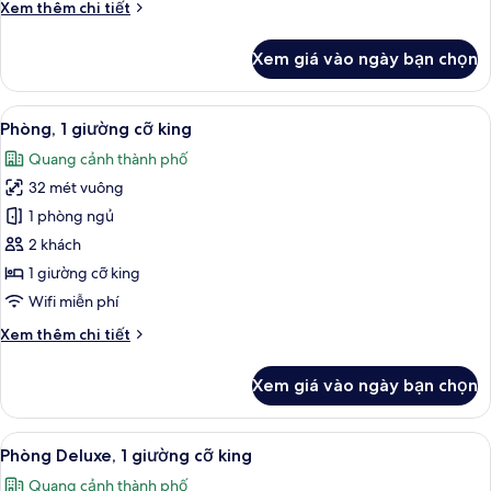
Chi
Xem thêm chi tiết
cỡ
tiết
king
khác
Xem giá vào ngày bạn chọn
của
Phòng
Suite
Xem
Minibar, két bảo mật tại phòng, bàn
12
Junior,
Phòng, 1 giường cỡ king
tất
1
Quang cảnh thành phố
giường
cả
cỡ
32 mét vuông
ảnh
king
Phòng,
1 phòng ngủ
1
2 khách
giường
1 giường cỡ king
cỡ
Wifi miễn phí
king
Chi
Xem thêm chi tiết
tiết
khác
Xem giá vào ngày bạn chọn
của
Phòng,
1
Xem
Minibar, két bảo mật tại phòng, bàn
11
giường
Phòng Deluxe, 1 giường cỡ king
tất
cỡ
Quang cảnh thành phố
king