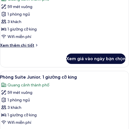
king
cả
59 mét vuông
ảnh
Phòng
1 phòng ngủ
Suite
3 khách
Deluxe,
1 giường cỡ king
1
Wifi miễn phí
giường
Chi
Xem thêm chi tiết
cỡ
tiết
king
khác
Xem giá vào ngày bạn chọn
của
Phòng
Suite
Xem
Phòng Suite Junior, 1 giường cỡ king
12
Deluxe,
Phòng Suite Junior, 1 giường cỡ king
tất
1
Quang cảnh thành phố
giường
cả
cỡ
59 mét vuông
ảnh
king
Phòng
1 phòng ngủ
Suite
3 khách
Junior,
1 giường cỡ king
1
Wifi miễn phí
giường