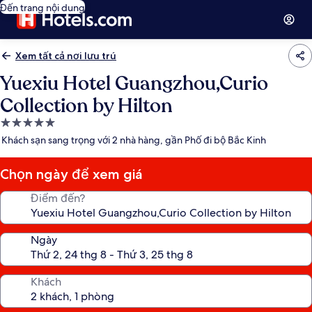
Đến trang nội dung
Xem tất cả nơi lưu trú
Yuexiu Hotel Guangzhou,Curio
Collection by Hilton
Nơi
lưu
Khách sạn sang trọng với 2 nhà hàng, gần Phố đi bộ Bắc Kinh
trú
5.0
Chọn ngày để xem giá
sao
Điểm đến?
Ngày
Khách