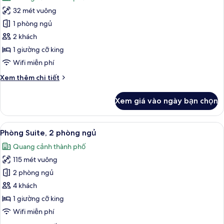
cả
32 mét vuông
ảnh
Phòng
1 phòng ngủ
Deluxe,
2 khách
1
1 giường cỡ king
giường
Wifi miễn phí
cỡ
Chi
Xem thêm chi tiết
king
tiết
khác
Xem giá vào ngày bạn chọn
của
Phòng
Deluxe,
Xem
Phòng Suite, 2 phòng ngủ | Khu phòng
12
1
Phòng Suite, 2 phòng ngủ
tất
giường
Quang cảnh thành phố
cỡ
cả
king
115 mét vuông
ảnh
Phòng
2 phòng ngủ
Suite,
4 khách
2
1 giường cỡ king
phòng
Wifi miễn phí
ngủ