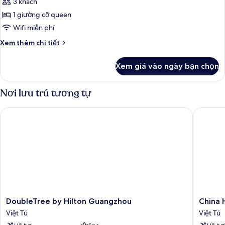
Washer-
3 khách
With
ảnh
dryer
Kitchen
1 giường cỡ queen
King
And
Wifi miễn phí
Deluxe
Washer-
dryer
Suite
Chi
Xem thêm chi tiết
tiết
City
khác
View
Xem giá vào ngày bạn chọn
của
With
King
Kitchen
Deluxe
Nơi lưu trú tương tự
Suite
And
City
Washer-
DoubleTree by Hilton Guangzhou
China Ho
View
dryer
With
Kitchen
And
Washer-
dryer
DoubleTree
China
DoubleTree by Hilton Guangzhou
China 
by
Hotel
Việt Tú
Việt Tú
Hilton
Việt