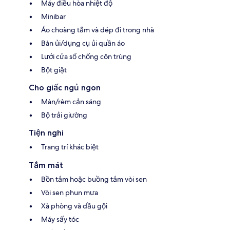
Máy điều hòa nhiệt độ
Minibar
Áo choàng tắm và dép đi trong nhà
Bàn ủi/dụng cụ ủi quần áo
Lưới cửa sổ chống côn trùng
Bột giặt
Cho giấc ngủ ngon
Màn/rèm cản sáng
Bộ trải giường
Tiện nghi
Trang trí khác biệt
Tắm mát
Bồn tắm hoặc buồng tắm vòi sen
Vòi sen phun mưa
Xà phòng và dầu gội
Máy sấy tóc