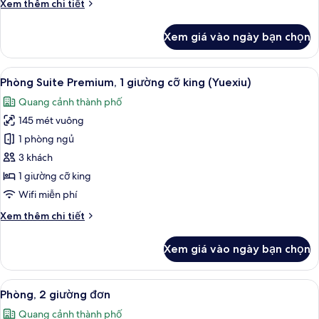
Chi
Xem thêm chi tiết
tiết
khác
Xem giá vào ngày bạn chọn
của
Phòng
Suite,
Xem
Phòng Suite Premium, 1 giường cỡ kin
13
2
Phòng Suite Premium, 1 giường cỡ king (Yuexiu)
tất
phòng
Quang cảnh thành phố
ngủ
cả
145 mét vuông
ảnh
Phòng
1 phòng ngủ
Suite
3 khách
Premium,
1 giường cỡ king
1
Wifi miễn phí
giường
Chi
Xem thêm chi tiết
cỡ
tiết
king
khác
Xem giá vào ngày bạn chọn
(Yuexiu)
của
Phòng
Suite
Xem
Phòng, 2 giường đơn | Minibar, két b
11
Premium,
Phòng, 2 giường đơn
tất
1
Quang cảnh thành phố
giường