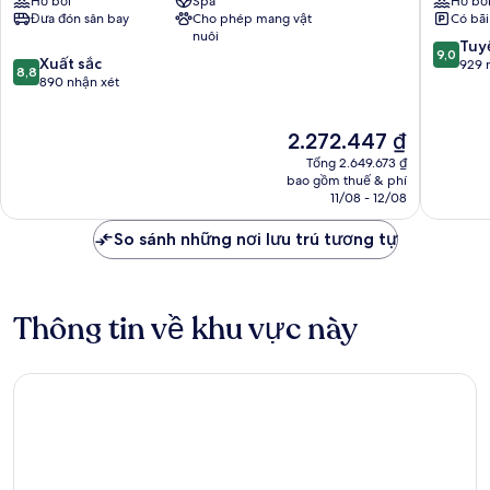
Hồ bơi
Spa
Hồ bơ
Guangzhou
Tú
Đưa đón sân bay
Cho phép mang vật
Có bãi
Việt
nuôi
Tú
9.0
Tuyệ
9,0
8.8
Xuất sắc
trên
929 
8,8
trên
890 nhận xét
10,
10,
Tuyệt
Xuất
vời,
Giá
2.272.447 ₫
sắc,
929
hiện
890
nhận
Tổng 2.649.673 ₫
tại
nhận
bao gồm thuế & phí
xét
là
11/08 - 12/08
xét
2.272.447 ₫
So sánh những nơi lưu trú tương tự
Thông tin về khu vực này