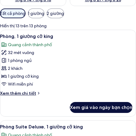
Bộ
Tất cả phòng
1 giường
2 giường
lọc
có
Hiển thị 13 trên 13 phòng
thể
Xem
Vòi sen phun mưa, máy sấy tóc, áo choa
9
Phòng, 1 giường cỡ king
dùng
tất
để
Quang cảnh thành phố
cả
lọc
32 mét vuông
ảnh
tìm
Phòng,
1 phòng ngủ
phòng
1
2 khách
giường
1 giường cỡ king
cỡ
Wifi miễn phí
king
Chi
Xem thêm chi tiết
tiết
khác
Xem giá vào ngày bạn chọn
của
Phòng,
1
Xem
Phòng Suite Deluxe, 1 giường cỡ king
13
giường
Phòng Suite Deluxe, 1 giường cỡ king
tất
cỡ
Quang cảnh thành phố