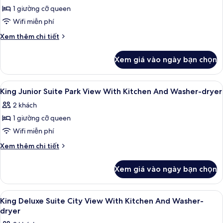
1 giường cỡ queen
ảnh
King
Wifi miễn phí
Superior
Chi
Xem thêm chi tiết
Guest
tiết
khác
Room
Xem giá vào ngày bạn chọn
của
City
King
View
Superior
Xem
Minibar, két bảo mật tại phòng, bàn
8
Guest
King Junior Suite Park View With Kitchen And Washer-dryer
tất
Room
2 khách
City
cả
View
1 giường cỡ queen
ảnh
King
Wifi miễn phí
Junior
Chi
Xem thêm chi tiết
Suite
tiết
khác
Park
Xem giá vào ngày bạn chọn
của
View
King
With
Junior
Xem
Minibar, két bảo mật tại phòng, bàn
7
Kitchen
Suite
King Deluxe Suite City View With Kitchen And Washer-
tất
Park
And
dryer
View
cả