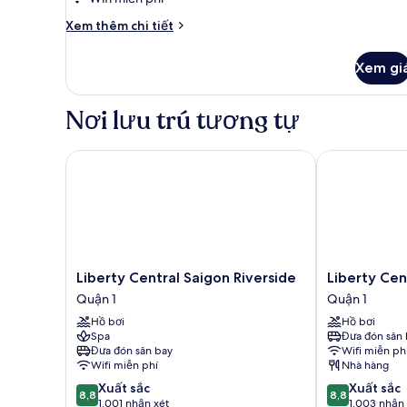
Room
Chi
Xem thêm chi tiết
tiết
khác
Xem gi
của
Deluxe
Room
Nơi lưu trú tương tự
Liberty Central Saigon Riverside
Liberty Centr
Liberty
Liberty
Liberty Central Saigon Riverside
Liberty Cen
Central
Central
Quận 1
Quận 1
Saigon
Saigon
Hồ bơi
Hồ bơi
Riverside
Centre
Spa
Đưa đón sân 
Quận
Quận
Đưa đón sân bay
Wifi miễn ph
1
1
Wifi miễn phí
Nhà hàng
8.8
8.8
Xuất sắc
Xuất sắc
8,8
8,8
trên
trên
1.001 nhận xét
1.003 nhận 