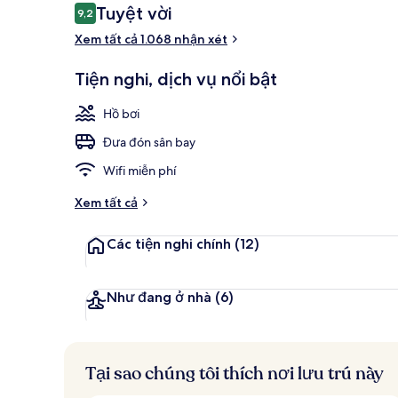
Nhận
Tuyệt vời
9,2
9,2 trên 10,
xét
Xem tất cả 1.068 nhận xét
Khu sảnh
Tiện nghi, dịch vụ nổi bật
Hồ bơi
Đưa đón sân bay
Wifi miễn phí
Xem tất cả
Các tiện nghi chính
(12)
Như đang ở nhà
(6)
Tại sao chúng tôi thích nơi lưu trú này