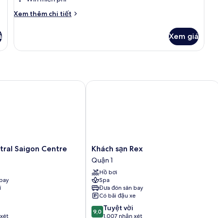
Room
Chi
Xem thêm chi tiết
tiết
khác
á
Xem giá
của
Executive
Room
al Saigon Centre
Khách sạn Rex
Khách
tral Saigon Centre
Khách sạn Rex
sạn
Quận 1
Rex
Hồ bơi
Quận
bay
Spa
1
í
Đưa đón sân bay
Có bãi đậu xe
9.0
Tuyệt vời
9,0
trên
xét
1.007 nhận xét