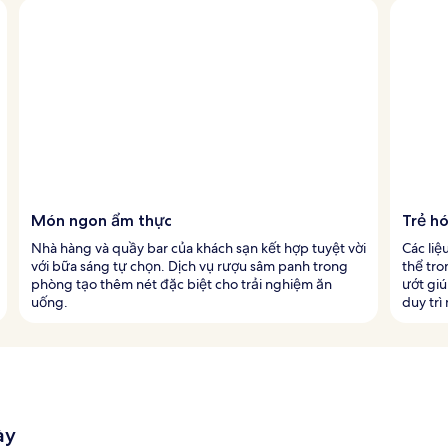
Món ngon ẩm thực
Trẻ h
Nhà hàng và quầy bar của khách sạn kết hợp tuyệt vời
Các liệ
với bữa sáng tự chọn. Dịch vụ rượu sâm panh trong
thể tro
phòng tạo thêm nét đặc biệt cho trải nghiệm ăn
ướt giú
uống.
duy trì
ày