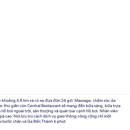
Video của n
bay khoảng 6,8 km và có xe đưa đón 24 giờ. Massage, chăm sóc da
c thư giãn còn Central Restaurant sẽ mang đến bữa sáng, bữa trưa
 hồ bơi ngoài trời, sân thượng và quán bar cạnh hồ bơi. Nhân viên
Phục vụ bữa 
iá cao. Nơi lưu trú cách dịch vụ giao thông công cộng chỉ một
i bước chân và Ga Bến Thành 6 phút.