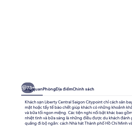
Liberty
Central
Saigon
Citypoint
73+
Tổng quan
Phòng
Địa điểm
Chính sách
Khách sạn Liberty Central Saigon Citypoint chỉ cách sân 
mặt hoặc tẩy tế bào chết giúp khách có những khoảnh khắ
và bữa tối ngon miệng. Các tiện nghi nổi bật khác bao gồm
nhiệt tình và bữa sáng là những điều được du khách đánh g
quãng đi bộ ngắn: cách Nhà hát Thành phố Hồ Chí Minh và