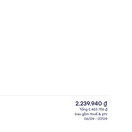
Khu sảnh
hà sáng tạo
Giá
2.239.940 ₫
hiện
Tổng 2.463.756 ₫
tại
bao gồm thuế & phí
sáng, bữa trưa và bữa tối
Hồ bơi ngoài trời
là
06/09 - 07/09
2.239.940 ₫