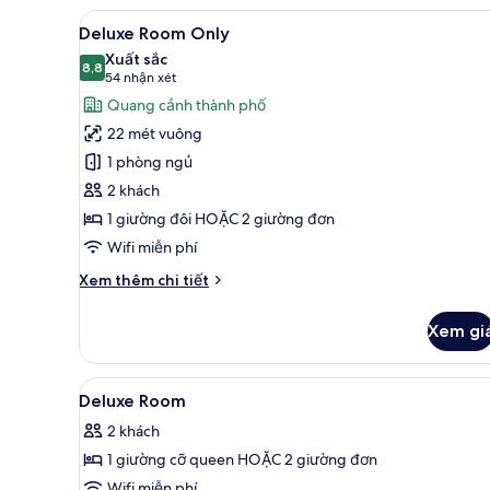
Premier,
Xem
Deluxe Room Only | Minibar, 
7
quang
Deluxe Room Only
tất
cảnh
Xuất sắc
thành
cả
8,8
8,8 trên 10
(54
54 nhận xét
phố
ảnh
nhận
Quang cảnh thành phố
Deluxe
xét)
22 mét vuông
Room
1 phòng ngủ
Only
2 khách
1 giường đôi HOẶC 2 giường đơn
Wifi miễn phí
Chi
Xem thêm chi tiết
tiết
khác
Xem gi
của
Deluxe
Room
Xem
Minibar, két bảo mật tại phò
13
Only
Deluxe Room
tất
2 khách
cả
1 giường cỡ queen HOẶC 2 giường đơn
ảnh
Deluxe
Wifi miễn phí