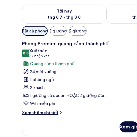
Kiểm tra lượng phòng tối nay từ thg 8 7 - thg 8 8
Kiểm tra lượn
Tối nay
thg 8 7 - thg 8 8
th
Bộ
Tất cả phòng
1 giường
2 giường
lọc
Xem
Quang cảnh từ phòng
có
6
Phòng Premier, quang cảnh thành phố
tất
thể
Xuất sắc
cả
8,8
dùng
8,8 trên 10
(37
37 nhận xét
để
ảnh
nhận
Quang cảnh thành phố
lọc
Phòng
xét)
24 mét vuông
tìm
Premier,
1 phòng ngủ
phòng
quang
2 khách
cảnh
1 giường cỡ queen HOẶC 2 giường đơn
thành
phố
Wifi miễn phí
Chi
Xem thêm chi tiết
tiết
khác
Xem gi
của
Phòng