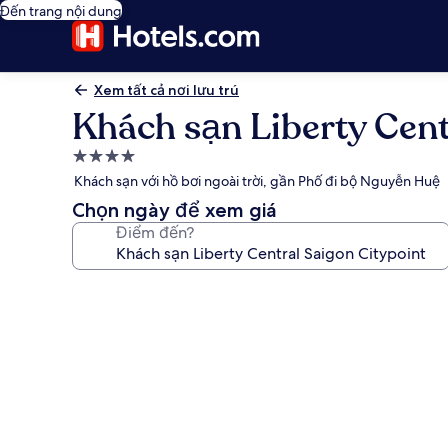
Đến trang nội dung
Xem tất cả nơi lưu trú
Khách sạn Liberty Cent
Nơi
lưu
Khách sạn với hồ bơi ngoài trời, gần Phố đi bộ Nguyễn Huệ
trú
Chọn ngày để xem giá
4.0
Điểm đến?
sao
Thư
viện
ảnh
về
Khách
sạn