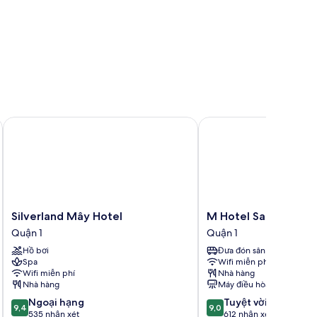
Silverland Mây Hotel
M Hotel Saigon
Silverland
M
Silverland Mây Hotel
M Hotel Saigon
Mây
Hotel
Quận 1
Quận 1
Hotel
Saigon
Hồ bơi
Đưa đón sân bay
Quận
Quận
Spa
Wifi miễn phí
1
1
Wifi miễn phí
Nhà hàng
Nhà hàng
Máy điều hòa
9.4
9.0
Ngoại hạng
Tuyệt vời
9,4
9,0
trên
trên
535 nhận xét
612 nhận xét