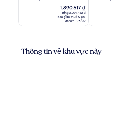
10,
10,
Giá
1.890.517 ₫
Xuất
Xuất
hiện
sắc,
sắc,
Tổng 2.079.462 ₫
tại
bao gồm thuế & phí
1.001
1.003
là
05/09 - 06/09
nhận
nhận
1.890.517 ₫
xét
xét
Thông tin về khu vực này