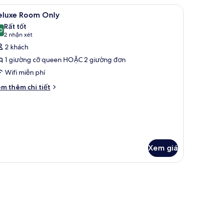
ecutive
 màn/rèm cản sáng
em
Minibar, két bảo mật tại phòng, bàn, màn/rè
5
eluxe Room Only
ất
Rất tốt
ả
0
8,0 trên 10
(2
2 nhận xét
nh
nhận
2 khách
eluxe
xét)
1 giường cỡ queen HOẶC 2 giường đơn
oom
Wifi miễn phí
nly
i
m thêm chi tiết
́t
ác
a
luxe
oom
ly
Xem giá
 màn/rèm cản sáng