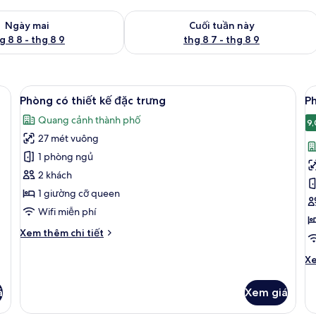
g phòng ngày mai từ thg 8 8 - thg 8 9
Kiểm tra lượng phòng cuối tuần này từ
Ngày mai
Cuối tuần này
g 8 8 - thg 8 9
thg 8 7 - thg 8 9
Xem
Minibar, két bảo mật tại phòng, bàn,
X
6
Phòng có thiết kế đặc trưng
P
tất
t
Quang cảnh thành phố
cả
c
9,
27 mét vuông
ảnh
ả
Phòng
P
1 phòng ngủ
có
E
2 khách
thiết
1 giường cỡ queen
kế
Wifi miễn phí
đặc
Chi
Xem thêm chi tiết
trưng
tiết
khác
Ch
Xe
của
tiê
Phòng
kh
á
Xem giá
có
củ
thiết
P