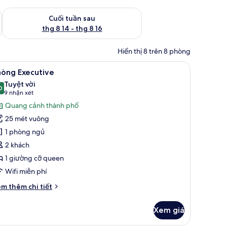
 thg 8 7 - thg 8 9
Kiểm tra lượng phòng cuối tuần tới từ thg 8 14 - thg 8 16
Cuối tuần sau
thg 8 14 - thg 8 16
Hiển thị 8 trên 8 phòng
 màn/rèm cản sáng
em
Minibar, két bảo mật tại phòng, bàn, màn/rè
6
hòng Executive
ất
Tuyệt vời
ả
0
9,0 trên 10
(9
9 nhận xét
nh
nhận
Quang cảnh thành phố
hòng
xét)
25 mét vuông
xecutive
1 phòng ngủ
2 khách
1 giường cỡ queen
Wifi miễn phí
i
m thêm chi tiết
́t
ác
Xem giá
a
hòng