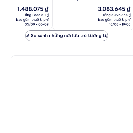
10,
Giá
Giá
1.488.075 ₫
3.083.645 ₫
Tuyệt
hiện
hiện
vời,
Tổng 1.636.811 ₫
Tổng 3.496.854 ₫
tại
tại
bao gồm thuế & phí
bao gồm thuế & phí
1.007
là
là
05/09 - 06/09
18/08 - 19/08
nhận
1.488.075 ₫
3.083.645 ₫
xét
So sánh những nơi lưu trú tương tự