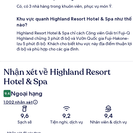
Có, có 3 nhà hàng trong khuôn viên, phục vụ món Ý.
Khu vực quanh Highland Resort Hotel & Spa như thế
nào?
Highland Resort Hotel & Spa chỉ cách Công viên Giải trí Fuji-Q
Highland chừng 3 phút đi bộ và Vườn Quốc gia Fuji-Hakone-
Izu 5 phút đi bộ. Khách cho biết khu vực này địa điểm thuận lợi
đi bộ và phù hợp cho các gia đình.
Nhận xét về Highland Resort
Nhận
xét
Hotel & Spa
Ngoại hạng
9,4
1.002 nhận xét
9,6
9,2
9,4
Sạch sẽ
Tiện nghi, dịch vụ
Nhân viên & dịch vụ
Nhận