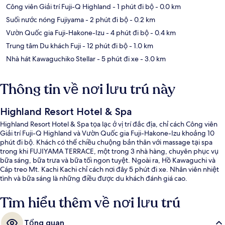
Công viên Giải trí Fuji-Q Highland
- 1 phút đi bộ
- 0.0 km
Suối nước nóng Fujiyama
- 2 phút đi bộ
- 0.2 km
Vườn Quốc gia Fuji-Hakone-Izu
- 4 phút đi bộ
- 0.4 km
Trung tâm Du khách Fuji
- 12 phút đi bộ
- 1.0 km
Nhà hát Kawaguchiko Stellar
- 5 phút đi xe
- 3.0 km
Thông tin về nơi lưu trú này
Highland Resort Hotel & Spa
Highland Resort Hotel & Spa tọa lạc ở vị trí đắc địa, chỉ cách Công viên
Giải trí Fuji-Q Highland và Vườn Quốc gia Fuji-Hakone-Izu khoảng 10
phút đi bộ. Khách có thể chiều chuộng bản thân với massage tại spa
trong khi FUJIYAMA TERRACE, một trong 3 nhà hàng, chuyên phục vụ
bữa sáng, bữa trưa và bữa tối ngon tuyệt. Ngoài ra, Hồ Kawaguchi và
Cáp treo Mt. Kachi Kachi chỉ cách nơi đây 5 phút đi xe. Nhân viên nhiệt
tình và bữa sáng là những điều được du khách đánh giá cao.
Tìm hiểu thêm về nơi lưu trú
Tổng quan