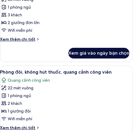
Phòng
thuốc,
1 phòng ngủ
2
quang
cảnh
giường
3 khách
núi
đơn
2 giường đơn lớn
Deluxe,
Wifi miễn phí
không
Chi
Xem thêm chi tiết
hút
tiết
thuốc,
khác
Xem giá vào ngày bạn chọn
của
quang
Phòng
cảnh
2
Xem
Phòng đôi, không hút thuốc, quang c
núi
6
giường
Phòng đôi, không hút thuốc, quang cảnh công viên
tất
đơn
Quang cảnh công viên
Deluxe,
cả
không
22 mét vuông
ảnh
hút
Phòng
1 phòng ngủ
thuốc,
đôi,
quang
2 khách
cảnh
không
1 giường đôi
núi
hút
Wifi miễn phí
thuốc,
Chi
Xem thêm chi tiết
quang
tiết