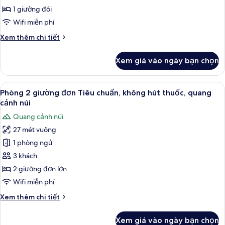
không
1 giường đôi
hút
Wifi miễn phí
thuốc,
Chi
Xem thêm chi tiết
quang
tiết
cảnh
khác
Xem giá vào ngày bạn chọn
núi
của
Phòng
đôi,
Xem
Quang cảnh núi
6
không
Phòng 2 giường đơn Tiêu chuẩn, không hút thuốc, quang
tất
hút
cảnh núi
thuốc,
cả
Quang cảnh núi
quang
ảnh
cảnh
27 mét vuông
Phòng
núi
1 phòng ngủ
2
giường
3 khách
đơn
2 giường đơn lớn
Tiêu
Wifi miễn phí
chuẩn,
Chi
Xem thêm chi tiết
không
tiết
hút
khác
Xem giá vào ngày bạn chọn
của