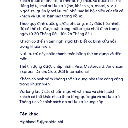
khách quốc tế phải xuất trình số hộ chiếu và quốc tịch khi
đăng ký tại mọi nơi lưu trú (inn, khách sạn, motel, v. v. ).
Ngoài ra, quản lý nơi lưu trú phải sao lại hộ chiếu của tất cả
khách và lưu lại bản sao trong hồ sơ.
Theo quy định quốc gia/địa phương, máy điều hòa nhiệt
độ có thể chỉ được bật trong một số giờ nhất định trong
ngày từ 20 Tháng Sáu đến 26 Tháng Sáu.
Khách có thể an tâm nghỉ ngơi khi biết có bình cứu hỏa
trong khuôn viên.
Nơi lưu trú này nhận thanh toán bằng thẻ tín dụng và tiền
mặt.
Thẻ tín dụng được chấp nhận: Visa, Mastercard, American
Express, Diners Club, JCB International
Khách có hình xăm không thể sử dụng nhà tắm công cộng
trong khuôn viên.
Vui lòng lưu ý các chuẩn mực về văn hóa và chính sách
khách có thể khác nhau theo từng quốc gia và nơi lưu trú.
Thông tin về chính sách do nơi lưu trú cung cấp.
Tên khác
Highland Fujiyoshida-shi