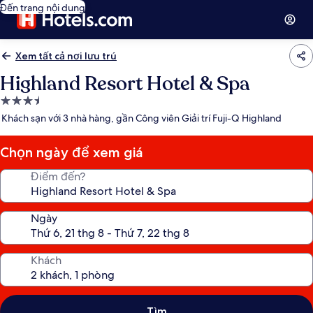
Đến trang nội dung
Xem tất cả nơi lưu trú
Highland Resort Hotel & Spa
Nơi
lưu
Khách sạn với 3 nhà hàng, gần Công viên Giải trí Fuji-Q Highland
trú
3.5
Chọn ngày để xem giá
sao
Điểm đến?
Ngày
Khách
Tìm