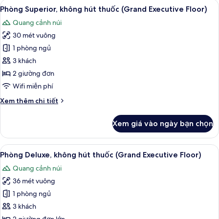
Xem
Phòng Superior, không hút thuốc (Gra
10
không
Phòng Superior, không hút thuốc (Grand Executive Floor)
tất
hút
Quang cảnh núi
thuốc
cả
(Grand
30 mét vuông
ảnh
Executive
Phòng
1 phòng ngủ
Floor)
Superior,
3 khách
không
2 giường đơn
hút
Wifi miễn phí
thuốc
Chi
Xem thêm chi tiết
(Grand
tiết
Executive
khác
Xem giá vào ngày bạn chọn
Floor)
của
Phòng
Superior,
Xem
Phòng Deluxe, không hút thuốc (Gran
11
không
Phòng Deluxe, không hút thuốc (Grand Executive Floor)
tất
hút
Quang cảnh núi
thuốc
cả
(Grand
36 mét vuông
ảnh
Executive
Phòng
1 phòng ngủ
Floor)
Deluxe,
3 khách
không