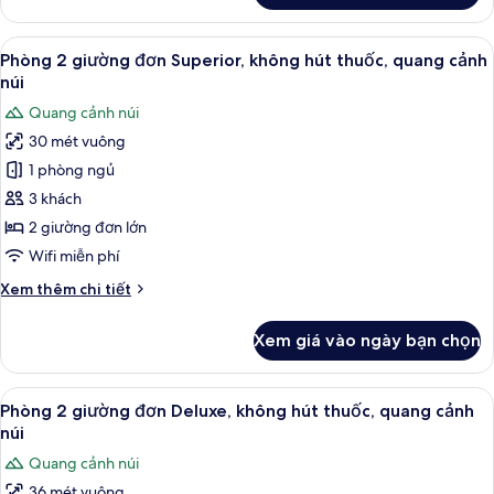
thuốc,
Phòng
quang
2
Xem
Quang cảnh núi
cảnh
6
giường
Phòng 2 giường đơn Superior, không hút thuốc, quang cảnh
tất
núi
đơn
núi
Tiêu
cả
Quang cảnh núi
chuẩn,
ảnh
không
30 mét vuông
Phòng
hút
1 phòng ngủ
2
thuốc,
quang
giường
3 khách
cảnh
đơn
2 giường đơn lớn
núi
Superior,
Wifi miễn phí
không
Chi
Xem thêm chi tiết
hút
tiết
thuốc,
khác
Xem giá vào ngày bạn chọn
của
quang
Phòng
cảnh
2
Xem
Phòng 2 giường đơn Deluxe, không hú
núi
7
giường
Phòng 2 giường đơn Deluxe, không hút thuốc, quang cảnh
tất
đơn
núi
Superior,
cả
Quang cảnh núi
không
ảnh
hút
36 mét vuông