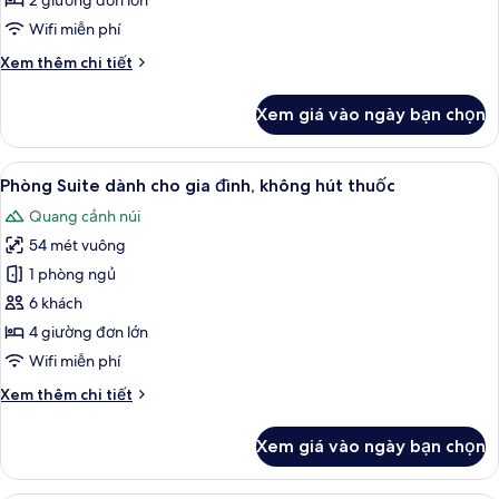
2 giường đơn lớn
hút
Wifi miễn phí
thuốc
Chi
Xem thêm chi tiết
(Grand
tiết
Executive
khác
Xem giá vào ngày bạn chọn
Floor)
của
Phòng
Deluxe,
Xem
Phòng Suite dành cho gia đình, không
11
không
Phòng Suite dành cho gia đình, không hút thuốc
tất
hút
Quang cảnh núi
thuốc
cả
(Grand
54 mét vuông
ảnh
Executive
Phòng
1 phòng ngủ
Floor)
Suite
6 khách
dành
4 giường đơn lớn
cho
Wifi miễn phí
gia
Chi
Xem thêm chi tiết
đình,
tiết
không
khác
Xem giá vào ngày bạn chọn
hút
của
Phòng
thuốc
Suite