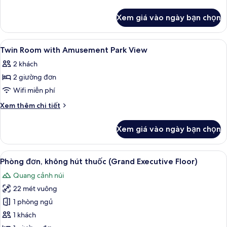
With
tiết
khác
Fuji
Xem giá vào ngày bạn chọn
của
View
Double
Room
Xem
Nệm Tempur-Pedic, bàn, khu vực làm 
7
With
Twin Room with Amusement Park View
tất
Fuji
2 khách
View
cả
2 giường đơn
ảnh
Twin
Wifi miễn phí
Room
Chi
Xem thêm chi tiết
with
tiết
khác
Amusement
Xem giá vào ngày bạn chọn
của
Park
Twin
View
Room
Xem
Phòng đơn, không hút thuốc (Grand Ex
9
with
Phòng đơn, không hút thuốc (Grand Executive Floor)
tất
Amusement
Quang cảnh núi
Park
cả
View
22 mét vuông
ảnh
Phòng
1 phòng ngủ
đơn,
1 khách
không