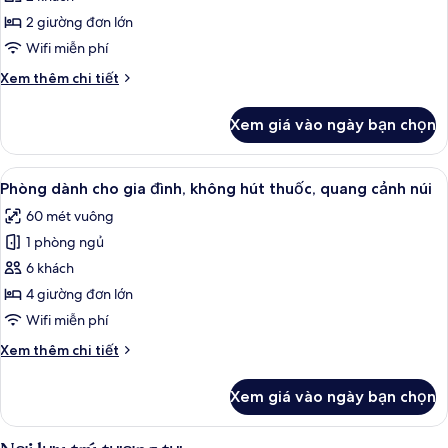
ảnh
công
Phòng,
2 giường đơn lớn
viên
không
Wifi miễn phí
hút
Chi
Xem thêm chi tiết
thuốc
tiết
(Run
khác
Xem giá vào ngày bạn chọn
của
of
Phòng,
House)
không
Xem
Phòng dành cho gia đình, không hút 
6
hút
Phòng dành cho gia đình, không hút thuốc, quang cảnh núi
tất
thuốc
60 mét vuông
(Run
cả
of
1 phòng ngủ
ảnh
House)
Phòng
6 khách
dành
4 giường đơn lớn
cho
Wifi miễn phí
gia
Chi
Xem thêm chi tiết
đình,
tiết
không
khác
Xem giá vào ngày bạn chọn
của
hút
Phòng
thuốc,
dành