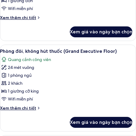
1 giường đơn
hút
Wifi miễn phí
thuốc
Chi
Xem thêm chi tiết
(Grand
tiết
Executive
khác
Xem giá vào ngày bạn chọn
Floor)
của
Phòng
đơn,
Xem
Phòng đôi, không hút thuốc (Grand Ex
11
không
Phòng đôi, không hút thuốc (Grand Executive Floor)
tất
hút
Quang cảnh công viên
thuốc
cả
(Grand
24 mét vuông
ảnh
Executive
Phòng
1 phòng ngủ
Floor)
đôi,
2 khách
không
1 giường cỡ king
hút
Wifi miễn phí
thuốc
Chi
Xem thêm chi tiết
(Grand
tiết
Executive
khác
Xem giá vào ngày bạn chọn
Floor)
của
Phòng
đôi,