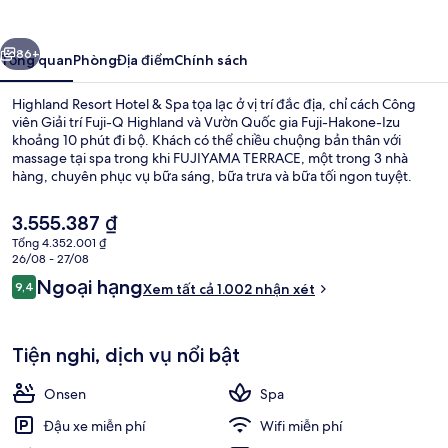
Hotel
&
ước
Tiếp
Spa
86+
Tổng quan
Phòng
Địa điểm
Chính sách
Highland Resort Hotel & Spa tọa lạc ở vị trí đắc địa, chỉ cách Công
viên Giải trí Fuji-Q Highland và Vườn Quốc gia Fuji-Hakone-Izu
khoảng 10 phút đi bộ. Khách có thể chiều chuộng bản thân với
massage tại spa trong khi FUJIYAMA TERRACE, một trong 3 nhà
hàng, chuyên phục vụ bữa sáng, bữa trưa và bữa tối ngon tuyệt.
Ngoài ra, Hồ Kawaguchi và Cáp treo Mt. Kachi Kachi chỉ cách nơi đây
5 phút đi xe. Nhân viên nhiệt tình và bữa sáng là những điều được
Giá
3.555.387 ₫
du khách đánh giá cao.
hiện
Tổng 4.352.001 ₫
tại
26/08 - 27/08
Dịch vụ massage
là
Nhận
Ngoại hạng
9,4
Xem tất cả 1.002 nhận xét
3.555.387 ₫
9,4 trên 10,
xét
Tiện nghi, dịch vụ nổi bật
Onsen
Spa
Đậu xe miễn phí
Wifi miễn phí