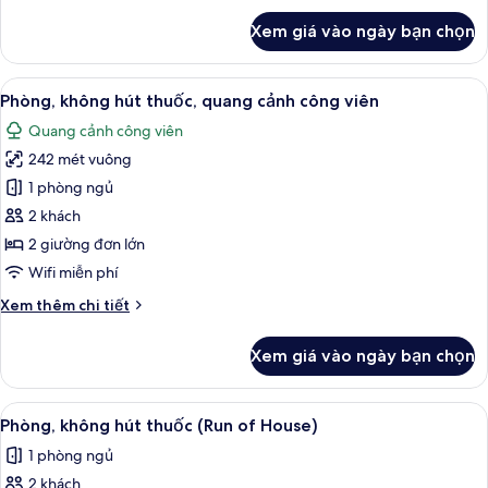
cảnh
khác
Xem giá vào ngày bạn chọn
công
của
Phòng
viên
đôi,
Xem
Phòng, không hút thuốc, quang cảnh
7
không
Phòng, không hút thuốc, quang cảnh công viên
tất
hút
Quang cảnh công viên
thuốc,
cả
quang
242 mét vuông
ảnh
cảnh
Phòng,
1 phòng ngủ
công
không
viên
2 khách
hút
2 giường đơn lớn
thuốc,
Wifi miễn phí
quang
Chi
Xem thêm chi tiết
cảnh
tiết
công
khác
Xem giá vào ngày bạn chọn
viên
của
Phòng,
không
Xem
Nệm Tempur-Pedic, bàn, khu vực làm 
5
hút
Phòng, không hút thuốc (Run of House)
tất
thuốc,
1 phòng ngủ
quang
cả
cảnh
2 khách