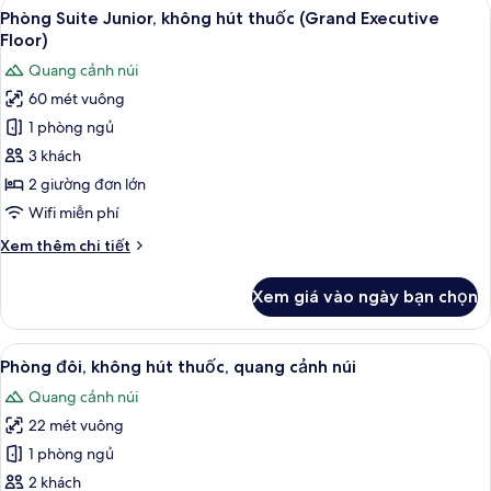
Xem
Phòng Suite Junior, không hút thuốc 
11
dành
Phòng Suite Junior, không hút thuốc (Grand Executive
tất
cho
Floor)
gia
cả
Quang cảnh núi
đình,
ảnh
không
60 mét vuông
Phòng
hút
1 phòng ngủ
Suite
thuốc
Junior,
3 khách
không
2 giường đơn lớn
hút
Wifi miễn phí
thuốc
Chi
Xem thêm chi tiết
(Grand
tiết
Executive
khác
Xem giá vào ngày bạn chọn
của
Floor)
Phòng
Suite
Xem
Phòng đôi, không hút thuốc, quang c
6
Junior,
Phòng đôi, không hút thuốc, quang cảnh núi
tất
không
Quang cảnh núi
hút
cả
thuốc
22 mét vuông
ảnh
(Grand
Phòng
1 phòng ngủ
Executive
đôi,
Floor)
2 khách