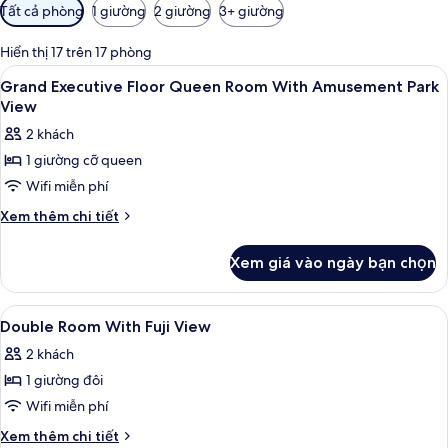
Bộ
Tất cả phòng
1 giường
2 giường
3+ giường
lọc
có
Hiển thị 17 trên 17 phòng
thể
Xem
Nệm Tempur-Pedic, bàn, khu vực làm 
7
Grand Executive Floor Queen Room With Amusement Park
dùng
tất
View
để
cả
lọc
2 khách
ảnh
tìm
1 giường cỡ queen
Grand
phòng
Wifi miễn phí
Executive
Floor
Chi
Xem thêm chi tiết
tiết
Queen
khác
Room
Xem giá vào ngày bạn chọn
của
With
Grand
Amusement
Executive
Xem
Nệm Tempur-Pedic, bàn, khu vực làm 
5
Floor
Park
Double Room With Fuji View
tất
Queen
View
2 khách
Room
cả
With
1 giường đôi
ảnh
Amusement
Double
Wifi miễn phí
Park
Room
View
Chi
Xem thêm chi tiết