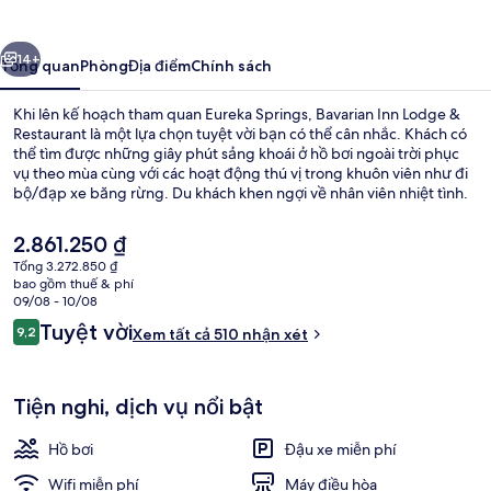
Lodge
&
ước
Tiếp
Restaurant
14+
Tổng quan
Phòng
Địa điểm
Chính sách
Khi lên kế hoạch tham quan Eureka Springs, Bavarian Inn Lodge &
Restaurant là một lựa chọn tuyệt vời bạn có thể cân nhắc. Khách có
thể tìm được những giây phút sảng khoái ở hồ bơi ngoài trời phục
vụ theo mùa cùng với các hoạt động thú vị trong khuôn viên như đi
bộ/đạp xe băng rừng. Du khách khen ngợi về nhân viên nhiệt tình.
Giá
2.861.250 ₫
hiện
Tổng 3.272.850 ₫
tại
bao gồm thuế & phí
Ngoại thất
là
09/08 - 10/08
2.861.250 ₫
Nhận
Tuyệt vời
9,2
Xem tất cả 510 nhận xét
9,2 trên 10,
xét
Tiện nghi, dịch vụ nổi bật
Hồ bơi
Đậu xe miễn phí
Wifi miễn phí
Máy điều hòa