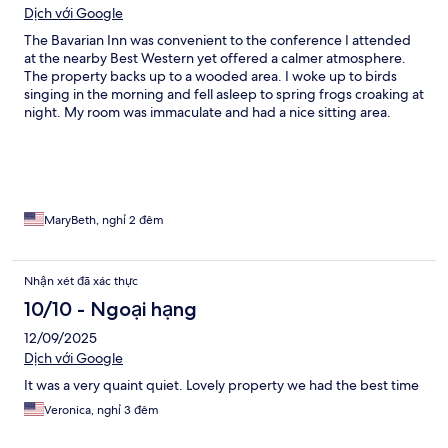
Dịch với Google
The Bavarian Inn was convenient to the conference I attended
at the nearby Best Western yet offered a calmer atmosphere.
The property backs up to a wooded area. I woke up to birds
singing in the morning and fell asleep to spring frogs croaking at
night. My room was immaculate and had a nice sitting area.
Front desk staff was friendly and the gift shop was a pleasant
surprise.
MaryBeth, nghỉ 2 đêm
Nhận xét đã xác thực
10/10 - Ngoại hạng
12/09/2025
Dịch với Google
It was a very quaint quiet. Lovely property we had the best time
Veronica, nghỉ 3 đêm