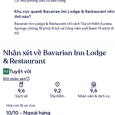
Có, mỗi phòng đều có ban công.
Khu vực quanh Bavarian Inn Lodge & Restaurant như
thế nào?
Bavarian Inn Lodge & Restaurant chỉ cách Tòa sơ thẩm Eureka
Springs chừng 18 phút đi bộ và Công viên suối Basin 19 phút đi
bộ.
Nhận xét về Bavarian Inn Lodge
Nhận
xét
& Restaurant
Tuyệt vời
9,2
510 nhận xét
9,6
9,2
9,6
Sạch sẽ
Địa điểm
Nhân viên & dịch vụ
Nhận
Nhận xét đã xác thực
xét
10/10 - Ngoại hạng