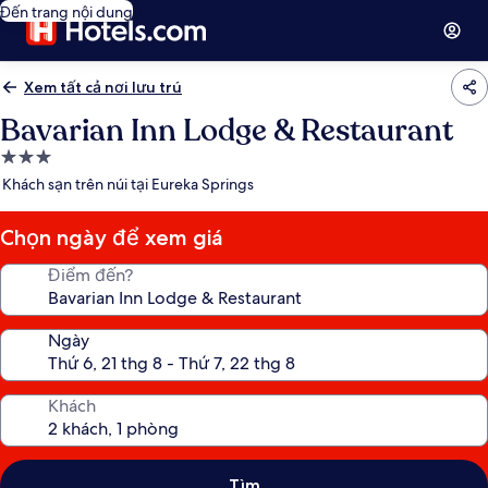
Đến trang nội dung
Xem tất cả nơi lưu trú
Bavarian Inn Lodge & Restaurant
Nơi
lưu
Khách sạn trên núi tại Eureka Springs
trú
3.0
Chọn ngày để xem giá
sao
Điểm đến?
Ngày
Khách
Tìm