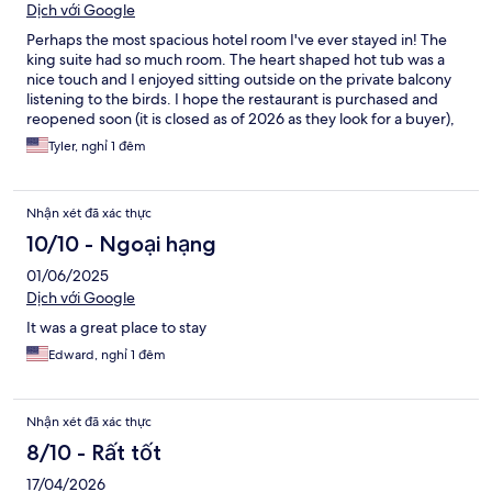
Dịch với Google
Perhaps the most spacious hotel room I've ever stayed in! The
king suite had so much room. The heart shaped hot tub was a
nice touch and I enjoyed sitting outside on the private balcony
listening to the birds. I hope the restaurant is purchased and
reopened soon (it is closed as of 2026 as they look for a buyer),
as that would have made my stay that much better.
Tyler, nghỉ 1 đêm
Nhận xét đã xác thực
10/10 - Ngoại hạng
01/06/2025
Dịch với Google
It was a great place to stay
Edward, nghỉ 1 đêm
Nhận xét đã xác thực
8/10 - Rất tốt
17/04/2026