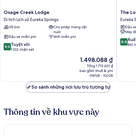
Osage
The
Osage Creek Lodge
The L
Creek
Lodge
Di tích Lịch sử Eureka Springs
Eureka 
Lodge
Eureka
Hồ bơi
Cho phép mang vật
Đậu x
Di
Springs
nuôi
Máy đ
tích
Đậu xe miễn phí
Wifi miễn phí
Lịch
8.8
Xuấ
8,8
9.0
sử
Tuyệt vời
trên
861 
9,0
trên
Eureka
1.102 nhận xét
10,
10,
Springs
Xuất
Giá
1.498.088 ₫
Tuyệt
sắc,
hiện
vời,
Tổng 1.713.601 ₫
861
tại
bao gồm thuế & phí
1.102
nhận
là
09/08 - 10/08
nhận
xét
1.498.088 ₫
xét
So sánh những nơi lưu trú tương tự
Thông tin về khu vực này