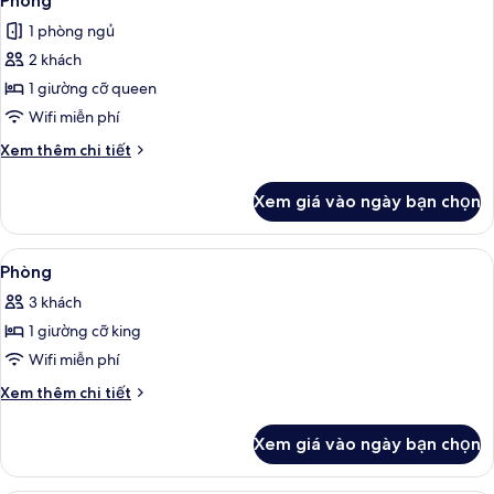
Phòng
tất
1 phòng ngủ
cả
2 khách
ảnh
Phòng
1 giường cỡ queen
Wifi miễn phí
Chi
Xem thêm chi tiết
tiết
khác
Xem giá vào ngày bạn chọn
của
Phòng
Xem
Phòng | Phòng tắm | Đồ dùng nhà tắ
2
Phòng
tất
3 khách
cả
1 giường cỡ king
ảnh
Phòng
Wifi miễn phí
Chi
Xem thêm chi tiết
tiết
khác
Xem giá vào ngày bạn chọn
của
Phòng