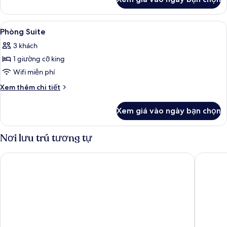
của
Phòng
Suite
Xem
Phòng Suite | Bàn, màn/rèm cản sáng,
6
Phòng Suite
tất
3 khách
cả
1 giường cỡ king
ảnh
Phòng
Wifi miễn phí
Suite
Chi
Xem thêm chi tiết
tiết
khác
Xem giá vào ngày bạn chọn
của
Phòng
Suite
Nơi lưu trú tương tự
Osage Creek Lodge
The Lod