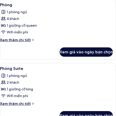
Xem
Phòng | Bàn, màn/rèm cản sáng, phòn
1
Phòng
tất
1 phòng ngủ
cả
4 khách
ảnh
Phòng
1 giường cỡ queen
Wifi miễn phí
Chi
Xem thêm chi tiết
tiết
khác
Xem giá vào ngày bạn chọn
của
Phòng
Xem
Phòng Suite | Bàn, màn/rèm cản sáng,
4
Phòng Suite
tất
1 phòng ngủ
cả
2 khách
ảnh
Phòng
1 giường cỡ king
Suite
Wifi miễn phí
Chi
Xem thêm chi tiết
tiết
khác
Xem giá vào ngày bạn chọn