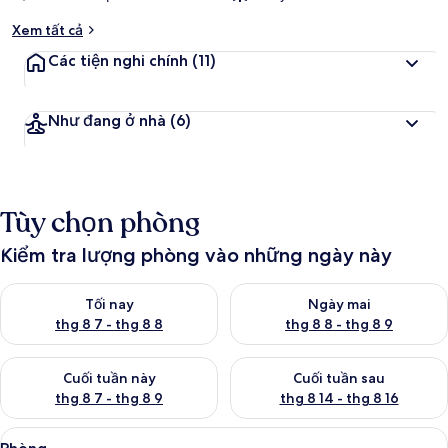
Xem tất cả
Các tiện nghi chính
(11)
Như đang ở nhà
(6)
Tùy chọn phòng
Kiểm tra lượng phòng vào những ngày này
Kiểm tra lượng phòng tối nay từ thg 8 7 - thg 8 8
Kiểm tra lượng phòng ngày mai
Tối nay
Ngày mai
thg 8 7 - thg 8 8
thg 8 8 - thg 8 9
Kiểm tra lượng phòng cuối tuần này từ thg 8 7 - thg 8 9
Kiểm tra lượng phòng cuối tuần
Cuối tuần này
Cuối tuần sau
thg 8 7 - thg 8 9
thg 8 14 - thg 8 16
Xem
Phòng | Bàn, màn/rèm cản sáng, phòn
3