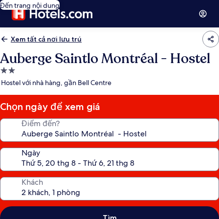
Đến trang nội dung
Xem tất cả nơi lưu trú
Auberge Saintlo Montréal - Hostel
Nơi
lưu
Hostel với nhà hàng, gần Bell Centre
trú
2.0
Chọn ngày để xem giá
sao
Điểm đến?
Ngày
Khách
Tìm