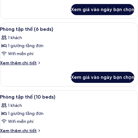
thể
tiết
khác
(4
Xem giá vào ngày bạn chọn
của
beds)
Phòng
tập
Xem
Truy cập Internet không dây miễn phí
3
thể
Phòng tập thể (6 beds)
tất
(4
1 khách
beds)
cả
1 giường tầng đơn
ảnh
Phòng
Wifi miễn phí
tập
Chi
Xem thêm chi tiết
thể
tiết
khác
(6
Xem giá vào ngày bạn chọn
của
beds)
Phòng
tập
Xem
Truy cập Internet không dây miễn phí
4
thể
Phòng tập thể (10 beds)
tất
(6
1 khách
beds)
cả
1 giường tầng đơn
ảnh
Phòng
Wifi miễn phí
tập
Chi
Xem thêm chi tiết
thể
tiết