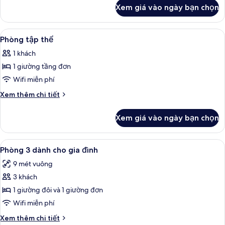
khác
chỉ
Xem giá vào ngày bạn chọn
của
dành
Phòng
cho
tập
Xem
Truy cập Internet không dây miễn phí
4
nữ
thể,
Phòng tập thể
tất
chỉ
1 khách
dành
cả
cho
1 giường tầng đơn
ảnh
nữ
Phòng
Wifi miễn phí
tập
Chi
Xem thêm chi tiết
thể
tiết
khác
Xem giá vào ngày bạn chọn
của
Phòng
tập
Xem
Phòng 3 dành cho gia đình | Truy cập 
3
thể
Phòng 3 dành cho gia đình
tất
9 mét vuông
cả
3 khách
ảnh
Phòng
1 giường đôi và 1 giường đơn
3
Wifi miễn phí
dành
Chi
Xem thêm chi tiết