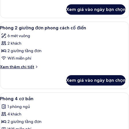
cho
tiết
gia
khác
Xem giá vào ngày bạn chọn
của
đình
Phòng
3
Xem
Phòng 2 giường đơn phong cách cổ điể
2
dành
Phòng 2 giường đơn phong cách cổ điển
tất
cho
6 mét vuông
gia
cả
đình
2 khách
ảnh
Phòng
2 giường tầng đơn
2
Wifi miễn phí
giường
Chi
Xem thêm chi tiết
đơn
tiết
phong
khác
Xem giá vào ngày bạn chọn
của
cách
Phòng
cổ
2
Xem
Truy cập Internet không dây miễn phí
điển
2
giường
Phòng 4 cơ bản
tất
đơn
1 phòng ngủ
phong
cả
cách
4 khách
ảnh
cổ
Phòng
2 giường tầng đơn
điển
4