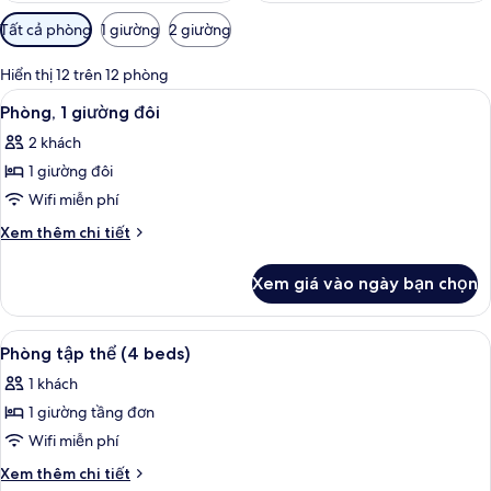
Bộ
Tất cả phòng
1 giường
2 giường
lọc
có
Hiển thị 12 trên 12 phòng
thể
Xem
Phòng, 1 giường đôi | Truy cập Intern
3
Phòng, 1 giường đôi
dùng
tất
để
2 khách
cả
lọc
1 giường đôi
ảnh
tìm
Phòng,
Wifi miễn phí
phòng
1
Chi
Xem thêm chi tiết
giường
tiết
khác
đôi
Xem giá vào ngày bạn chọn
của
Phòng,
1
Xem
Truy cập Internet không dây miễn phí
3
giường
Phòng tập thể (4 beds)
tất
đôi
1 khách
cả
1 giường tầng đơn
ảnh
Phòng
Wifi miễn phí
tập
Chi
Xem thêm chi tiết