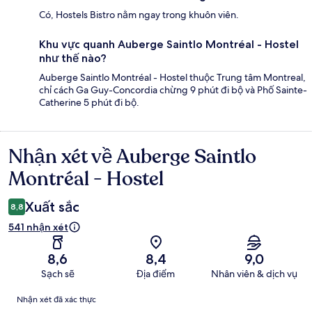
Có, Hostels Bistro nằm ngay trong khuôn viên.
Khu vực quanh Auberge Saintlo Montréal - Hostel
như thế nào?
Auberge Saintlo Montréal - Hostel thuộc Trung tâm Montreal,
chỉ cách Ga Guy-Concordia chừng 9 phút đi bộ và Phố Sainte-
Catherine 5 phút đi bộ.
Nhận xét về Auberge Saintlo
Nhận
xét
Montréal - Hostel
Xuất sắc
8,8
541 nhận xét
8,6
8,4
9,0
Sạch sẽ
Địa điểm
Nhân viên & dịch vụ
Nhận
Nhận xét đã xác thực