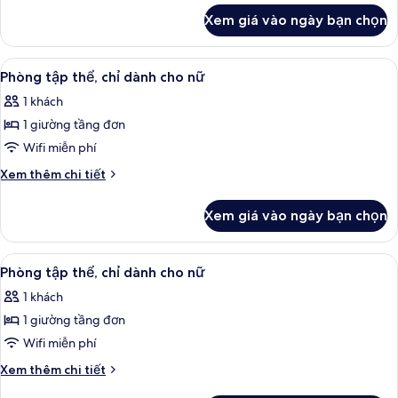
khác
(10
Xem giá vào ngày bạn chọn
của
beds)
Phòng
tập
Xem
Truy cập Internet không dây miễn phí
3
thể
Phòng tập thể, chỉ dành cho nữ
tất
(10
1 khách
beds)
cả
1 giường tầng đơn
ảnh
Phòng
Wifi miễn phí
tập
Chi
Xem thêm chi tiết
thể,
tiết
khác
chỉ
Xem giá vào ngày bạn chọn
của
dành
Phòng
cho
tập
Xem
Truy cập Internet không dây miễn phí
5
nữ
thể,
Phòng tập thể, chỉ dành cho nữ
tất
chỉ
1 khách
dành
cả
cho
1 giường tầng đơn
ảnh
nữ
Phòng
Wifi miễn phí
tập
Chi
Xem thêm chi tiết
thể,
tiết