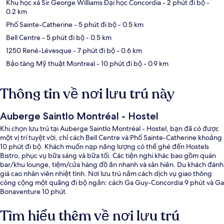
Khu học xá Sir George Williams Đại học Concordia
- 2 phút đi bộ
-
0.2 km
Phố Sainte-Catherine
- 5 phút đi bộ
- 0.5 km
Bell Centre
- 5 phút đi bộ
- 0.5 km
1250 René-Lévesque
- 7 phút đi bộ
- 0.6 km
Bảo tàng Mỹ thuật Montreal
- 10 phút đi bộ
- 0.9 km
Thông tin về nơi lưu trú này
Auberge Saintlo Montréal - Hostel
Khi chọn lưu trú tại Auberge Saintlo Montréal - Hostel, bạn đã có được
một vị trí tuyệt vời, chỉ cách Bell Centre và Phố Sainte-Catherine khoảng
10 phút đi bộ. Khách muốn nạp năng lượng có thể ghé đến Hostels
Bistro, phục vụ bữa sáng và bữa tối. Các tiện nghi khác bao gồm quán
bar/khu lounge, tiệm/cửa hàng đồ ăn nhanh và sân hiên. Du khách đánh
giá cao nhân viên nhiệt tình. Nơi lưu trú nằm cách dịch vụ giao thông
công cộng một quãng đi bộ ngắn: cách Ga Guy-Concordia 9 phút và Ga
Bonaventure 10 phút.
Tìm hiểu thêm về nơi lưu trú