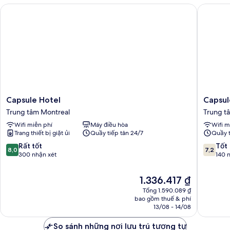
bản
Capsule Hotel
Capsule 
Capsule
Capsule
Capsule Hotel
Capsul
Hotel
residen
Trung tâm Montreal
Trung t
Trung
Trung
Wifi miễn phí
Máy điều hòa
Wifi m
tâm
tâm
Trang thiết bị giặt ủi
Quầy tiếp tân 24/7
Quầy t
Montreal
Montrea
8.0
7.2
Rất tốt
Tốt
8,0
7,2
trên
trên
300 nhận xét
140 
10,
10,
Rất
Tốt,
Giá
1.336.417 ₫
tốt,
140
hiện
Tổng 1.590.089 ₫
300
nhận
tại
bao gồm thuế & phí
nhận
xét
là
13/08 - 14/08
xét
1.336.417 ₫
So sánh những nơi lưu trú tương tự