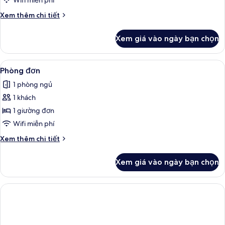
Wifi miễn phí
cơ
Chi
Xem thêm chi tiết
bản
tiết
khác
Xem giá vào ngày bạn chọn
của
Phòng
4
Xem
Phòng đơn | Truy cập Internet không 
3
cơ
Phòng đơn
tất
bản
1 phòng ngủ
cả
1 khách
ảnh
Phòng
1 giường đơn
đơn
Wifi miễn phí
Chi
Xem thêm chi tiết
tiết
khác
Xem giá vào ngày bạn chọn
của
Phòng
đơn