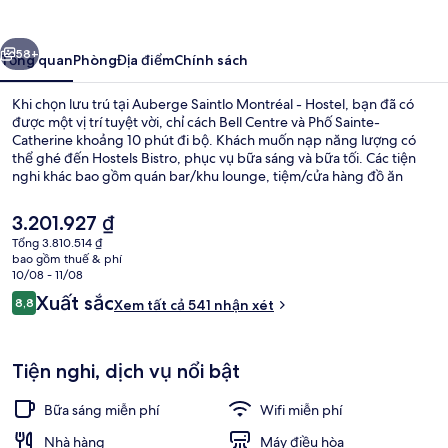
Montréal
-
ước
Tiếp
Hostel
58+
Tổng quan
Phòng
Địa điểm
Chính sách
Khi chọn lưu trú tại Auberge Saintlo Montréal - Hostel, bạn đã có
được một vị trí tuyệt vời, chỉ cách Bell Centre và Phố Sainte-
Catherine khoảng 10 phút đi bộ. Khách muốn nạp năng lượng có
thể ghé đến Hostels Bistro, phục vụ bữa sáng và bữa tối. Các tiện
nghi khác bao gồm quán bar/khu lounge, tiệm/cửa hàng đồ ăn
nhanh và sân hiên. Du khách đánh giá cao nhân viên nhiệt tình. Nơi
lưu trú nằm cách dịch vụ giao thông công cộng một quãng đi bộ
Giá
3.201.927 ₫
ngắn: cách Ga Guy-Concordia 9 phút và Ga Bonaventure 10 phút.
hiện
Tổng 3.810.514 ₫
tại
bao gồm thuế & phí
Khu BBQ/picnic
là
10/08 - 11/08
3.201.927 ₫
Nhận
Xuất sắc
8,8
Xem tất cả 541 nhận xét
8,8 trên 10,
xét
Tiện nghi, dịch vụ nổi bật
Bữa sáng miễn phí
Wifi miễn phí
Nhà hàng
Máy điều hòa