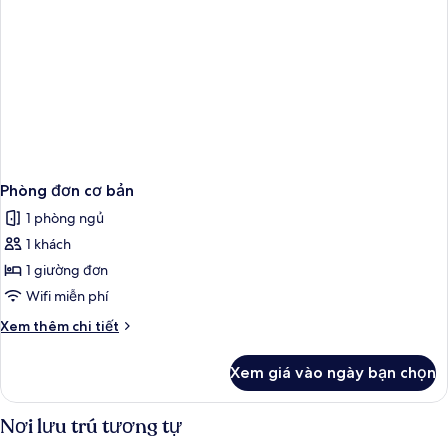
Phòng đơn cơ bản
1 phòng ngủ
1 khách
1 giường đơn
Wifi miễn phí
Chi
Xem thêm chi tiết
tiết
khác
Xem giá vào ngày bạn chọn
của
Phòng
đơn
Nơi lưu trú tương tự
cơ