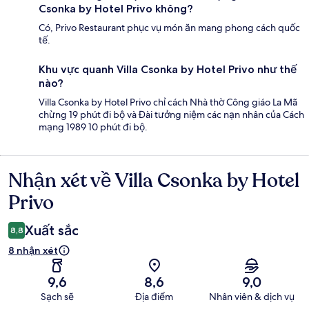
Csonka by Hotel Privo không?
Có, Privo Restaurant phục vụ món ăn mang phong cách quốc
tế.
Khu vực quanh Villa Csonka by Hotel Privo như thế
nào?
Villa Csonka by Hotel Privo chỉ cách Nhà thờ Công giáo La Mã
chừng 19 phút đi bộ và Đài tưởng niệm các nạn nhân của Cách
mạng 1989 10 phút đi bộ.
Nhận xét về Villa Csonka by Hotel
Nhận
xét
Privo
Xuất sắc
8,8
8 nhận xét
9,6
8,6
9,0
Sạch sẽ
Địa điểm
Nhân viên & dịch vụ