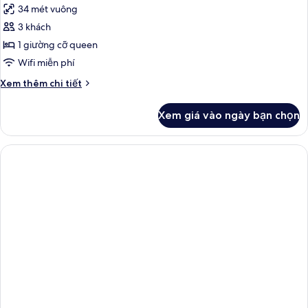
34 mét vuông
cổ
cả
điển
3 khách
ảnh
Double
1 giường cỡ queen
Superior
Wifi miễn phí
Chi
Xem thêm chi tiết
tiết
khác
Xem giá vào ngày bạn chọn
của
Double
Superior