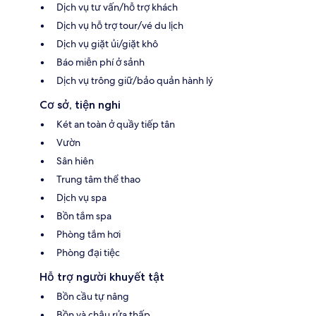
Dịch vụ tư vấn/hỗ trợ khách
Dịch vụ hỗ trợ tour/vé du lịch
Dịch vụ giặt ủi/giặt khô
Báo miễn phí ở sảnh
Dịch vụ trông giữ/bảo quản hành lý
Cơ sở, tiện nghi
Két an toàn ở quầy tiếp tân
Vườn
Sân hiên
Trung tâm thể thao
Dịch vụ spa
Bồn tắm spa
Phòng tắm hơi
Phòng đại tiệc
Hỗ trợ người khuyết tật
Bồn cầu tự nâng
Bồn và chậu rửa thấp