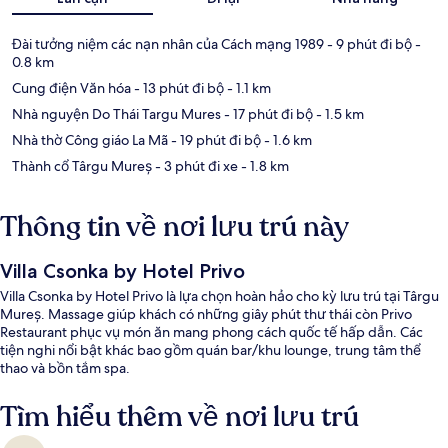
Đài tưởng niệm các nạn nhân của Cách mạng 1989
- 9 phút đi bộ
-
0.8 km
Cung điện Văn hóa
- 13 phút đi bộ
- 1.1 km
Nhà nguyện Do Thái Targu Mures
- 17 phút đi bộ
- 1.5 km
Nhà thờ Công giáo La Mã
- 19 phút đi bộ
- 1.6 km
Thành cổ Târgu Mureș
- 3 phút đi xe
- 1.8 km
Thông tin về nơi lưu trú này
Villa Csonka by Hotel Privo
Villa Csonka by Hotel Privo là lựa chọn hoàn hảo cho kỳ lưu trú tại Târgu
Mureș. Massage giúp khách có những giây phút thư thái còn Privo
Restaurant phục vụ món ăn mang phong cách quốc tế hấp dẫn. Các
tiện nghi nổi bật khác bao gồm quán bar/khu lounge, trung tâm thể
thao và bồn tắm spa.
Tìm hiểu thêm về nơi lưu trú