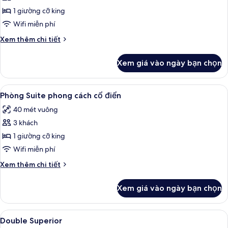
1 giường cỡ king
Wifi miễn phí
Chi
Xem thêm chi tiết
tiết
khác
Xem giá vào ngày bạn chọn
của
Phòng
phong
Xem
Phòng Suite phong cách cổ điển | Bộ đ
6
cách
Phòng Suite phong cách cổ điển
tất
cổ
40 mét vuông
điển,
cả
1
3 khách
ảnh
giường
Phòng
1 giường cỡ king
cỡ
Suite
king
Wifi miễn phí
phong
Chi
Xem thêm chi tiết
cách
tiết
cổ
khác
Xem giá vào ngày bạn chọn
của
điển
Phòng
Suite
Xem
Bộ đồ giường cao cấp, nệm cao su h
2
phong
Double Superior
tất
cách