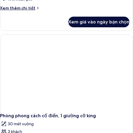
Chi
Xem thêm chi tiết
tiết
khác
Xem giá vào ngày bạn chọn
của
Phòng
2
giường
đơn
phong
cách
cổ
điển
Phòng phong cách cổ điển, 1 giường cỡ king
30 mét vuông
3 khách