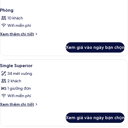
Phòng
10 khách
Wifi miễn phí
Chi
Xem thêm chi tiết
tiết
khác
Xem giá vào ngày bạn chọn
của
Phòng
Xem
Bộ đồ giường cao cấp, nệm cao su h
2
Single Superior
tất
34 mét vuông
cả
2 khách
ảnh
Single
1 giường đơn
Superior
Wifi miễn phí
Chi
Xem thêm chi tiết
tiết
khác
Xem giá vào ngày bạn chọn
của
Single