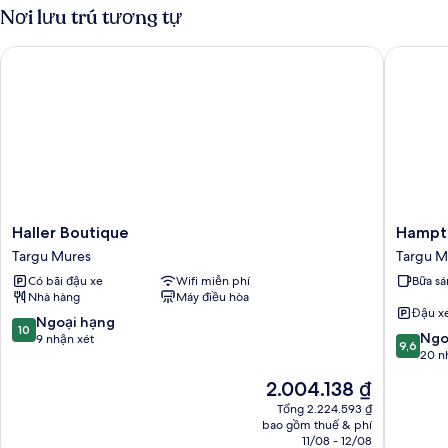
Superior
Nơi lưu trú tương tự
Haller Boutique
Hampton 
Haller
Hampto
Haller Boutique
Hampto
Boutique
by
Targu Mures
Targu M
Targu
Hilton
Có bãi đậu xe
Wifi miễn phí
Bữa sá
Mures
Targu
Nhà hàng
Máy điều hòa
Mures
Đậu x
Targu
10.0
Ngoại hạng
10
9.6
Mures
Ngo
trên
9 nhận xét
9,6
trên
20 n
10,
10,
Ngoại
Giá
2.004.138 ₫
Ngoại
hạng,
hiện
hạng,
Tổng 2.224.593 ₫
9
tại
bao gồm thuế & phí
20
nhận
là
11/08 - 12/08
nhận
xét