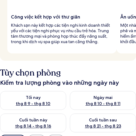
Công việc kết hợp với thư giãn
Ăn uốn
Khách sạn này kết hợp các tiện nghi kinh doanh thiết
Một nhà
yếu với các tiện nghi phục vụ nhu cầu trẻ hóa. Trung
phê và 
tâm thương mại và phòng họp thúc đẩy năng suất,
hiểm ẩm
trong khi dịch vụ spa giúp xua tan căng thẳng.
khởi đầ
Tùy chọn phòng
Kiểm tra lượng phòng vào những ngày này
Kiểm tra lượng phòng tối nay từ thg 8 9 - thg 8 10
Kiểm tra lượng phòng ngày mai 
Tối nay
Ngày mai
thg 8 9 - thg 8 10
thg 8 10 - thg 8 11
Kiểm tra lượng phòng cuối tuần này từ thg 8 14 - thg 8 16
Kiểm tra lượng phòng cuối tuần
Cuối tuần này
Cuối tuần sau
thg 8 14 - thg 8 16
thg 8 21 - thg 8 23