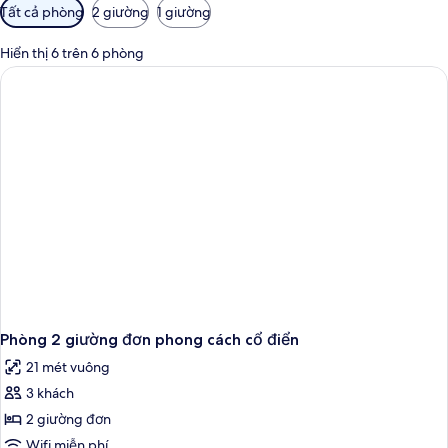
Bộ
Tất cả phòng
2 giường
1 giường
lọc
có
Hiển thị 6 trên 6 phòng
thể
dùng
để
lọc
tìm
phòng
Phòng 2 giường đơn phong cách cổ điển
21 mét vuông
3 khách
2 giường đơn
Wifi miễn phí