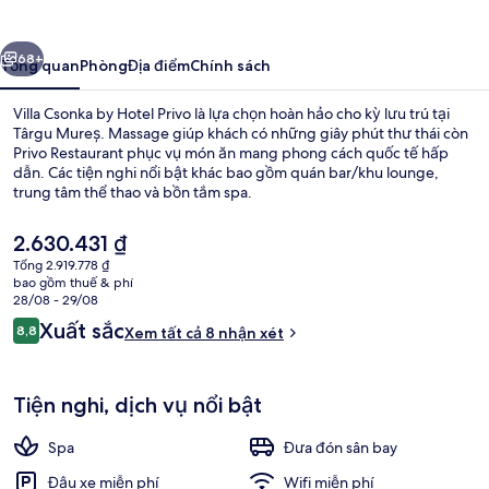
by
Hotel
ước
Tiếp
Privo
68+
Tổng quan
Phòng
Địa điểm
Chính sách
Villa Csonka by Hotel Privo là lựa chọn hoàn hảo cho kỳ lưu trú tại
Târgu Mureș. Massage giúp khách có những giây phút thư thái còn
Privo Restaurant phục vụ món ăn mang phong cách quốc tế hấp
dẫn. Các tiện nghi nổi bật khác bao gồm quán bar/khu lounge,
trung tâm thể thao và bồn tắm spa.
Giá
2.630.431 ₫
hiện
Tổng 2.919.778 ₫
tại
bao gồm thuế & phí
Khu ẩm thực cho gia đình
là
28/08 - 29/08
2.630.431 ₫
Nhận
Xuất sắc
8,8
Xem tất cả 8 nhận xét
8,8 trên 10,
xét
Tiện nghi, dịch vụ nổi bật
Spa
Đưa đón sân bay
Đậu xe miễn phí
Wifi miễn phí