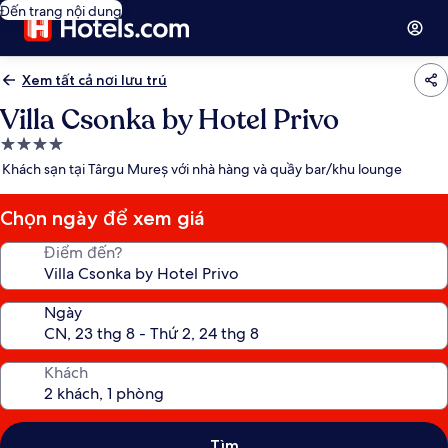
Đến trang nội dung
Xem tất cả nơi lưu trú
Villa Csonka by Hotel Privo
Nơi
lưu
Khách sạn tại Târgu Mureș với nhà hàng và quầy bar/khu lounge
trú
4.0
Chọn ngày để xem giá
sao
Điểm đến?
Ngày
Khách
Tìm