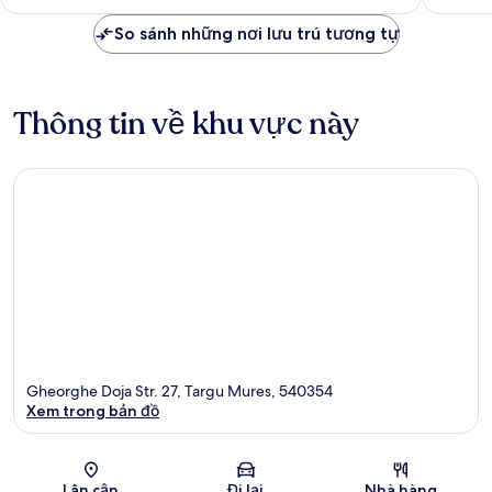
2.004.138 ₫
xét
So sánh những nơi lưu trú tương tự
Thông tin về khu vực này
Gheorghe Doja Str. 27, Targu Mures, 540354
Xem trong bản đồ
Bản đồ
Lân cận
Đi lại
Nhà hàng