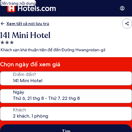
Đến trang nội dung
Xem tất cả nơi lưu trú
141 Mini Hotel
Nơi
lưu
Khách sạn khá thuận tiện để đến Đường Hwangnidan-gil
trú
3.0
Chọn ngày để xem giá
sao
Điểm đến?
Ngày
Khách
Tìm