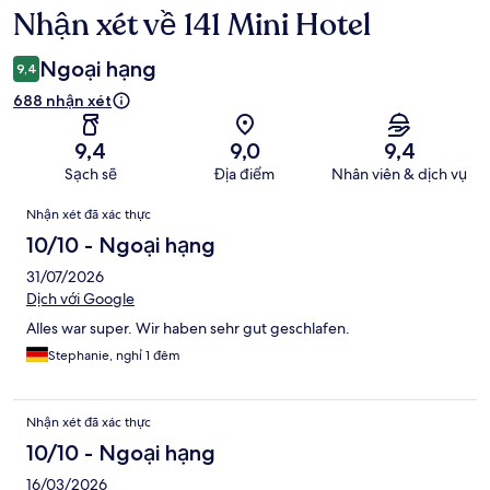
Nhận xét về 141 Mini Hotel
Nhận
xét
Ngoại hạng
9,4
688 nhận xét
9,4
9,0
9,4
Sạch sẽ
Địa điểm
Nhân viên & dịch vụ
Nhận
Nhận xét đã xác thực
xét
10/10 - Ngoại hạng
31/07/2026
Dịch với Google
Alles war super. Wir haben sehr gut geschlafen.
Stephanie, nghỉ 1 đêm
Nhận xét đã xác thực
10/10 - Ngoại hạng
16/03/2026