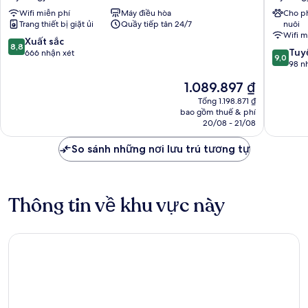
Gyeongju
Hotel
Wifi miễn phí
Máy điều hòa
Cho p
Gyeong
Trang thiết bị giặt ủi
Quầy tiếp tân 24/7
nuôi
Wifi m
8.8
Xuất sắc
8,8
9.0
Tuyệ
trên
666 nhận xét
9,0
trên
98 n
10,
10,
Xuất
Giá
1.089.897 ₫
Tuyệt
sắc,
hiện
vời,
Tổng 1.198.871 ₫
666
tại
bao gồm thuế & phí
98
nhận
là
20/08 - 21/08
nhận
xét
1.089.897 ₫
xét
So sánh những nơi lưu trú tương tự
Thông tin về khu vực này