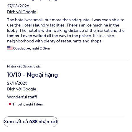
27/03/2026
Dịch với Google
The hotel was small, but more than adequate. I was even able to
use the Hotel’s laundry facilities. There’s an ice machine in the
lobby. The hotel is within walking distance of the market and the
tombs. I even walked all the way to the palace. It’s in a nice
neighborhood with plenty of restaurants and shops.
Guadaupe, nghỉ 2 đêm
Nhận xét đã xác thực
10/10 - Ngoại hạng
27/11/2023
Dịch với Google
Wonderful staff!
Hiroshi, nghỉ 1 đêm
Xem tất cả 688 nhận xét