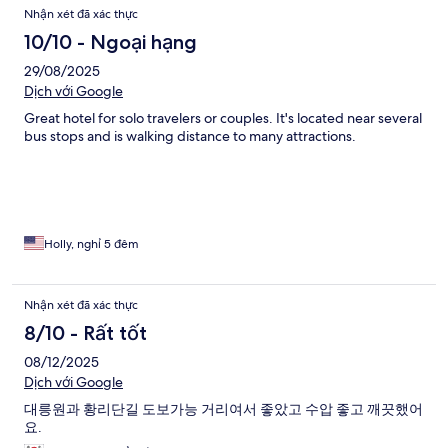
Nhận xét đã xác thực
10/10 - Ngoại hạng
29/08/2025
Dịch với Google
Great hotel for solo travelers or couples. It's located near several
bus stops and is walking distance to many attractions.
Holly, nghỉ 5 đêm
Nhận xét đã xác thực
8/10 - Rất tốt
08/12/2025
Dịch với Google
대릉원과 황리단길 도보가능 거리여서 좋았고 수압 좋고 깨끗했어
요.