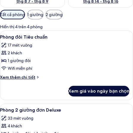
thg 8 7 - thg 8 9
thg 8 14 - thg 8 16
Bộ
Tất cả phòng
1 giường
2 giường
lọc
có
Hiển thị 4 trên 4 phòng
thể
Xem
Phòng đôi Tiêu chuẩn | Bộ đồ giườn
7
Phòng đôi Tiêu chuẩn
dùng
tất
để
17 mét vuông
cả
lọc
2 khách
ảnh
tìm
Phòng
1 giường đôi
phòng
đôi
Wifi miễn phí
Tiêu
Chi
Xem thêm chi tiết
chuẩn
tiết
khác
Xem giá vào ngày bạn chọn
của
Phòng
đôi
Xem
Phòng 2 giường đơn Deluxe | Bộ đồ g
5
Tiêu
Phòng 2 giường đơn Deluxe
tất
chuẩn
33 mét vuông
cả
4 khách
ảnh