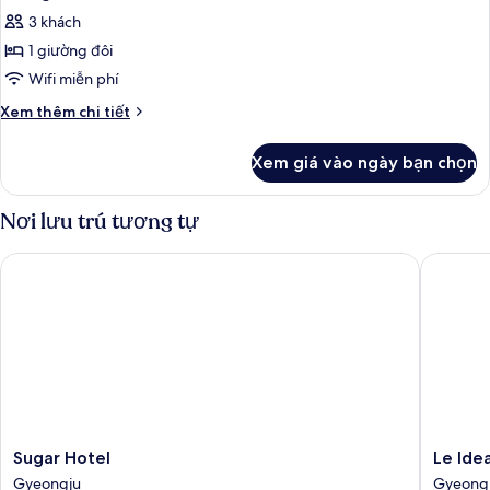
tất
(Ondol)
3 khách
cả
1 giường đôi
ảnh
Phòng
Wifi miễn phí
đôi
Chi
Xem thêm chi tiết
Deluxe
tiết
khác
Xem giá vào ngày bạn chọn
của
Phòng
đôi
Nơi lưu trú tương tự
Deluxe
Sugar Hotel
Le Idea 
Sugar
Le
Sugar Hotel
Le Ide
Hotel
Idea
Gyeongju
Gyeong