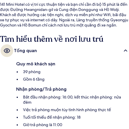
141 Mini Hotel có vị trí cực thuận tiện và bạn chỉ cần đi bộ 15 phút là đến
được Đường Hwangnidan-gil và Cung điện Donggung và Hồ Wolji.
Khách sẽ được hưởng các tiện nghi, dịch vụ miễn phí như Wifi, bãi đậu
xe tự phục vụ và internet có dây. Ngoài ra, Làng truyền thống Gyeongju
Gyochon và Hồ Bomun chỉ cách nơi lưu trú một quãng đi xe ngắn.
Tìm hiểu thêm về nơi lưu trú
Tổng quan
Quy mô khách sạn
39 phòng
Gồm 6 tầng
Nhận phòng/Trả phòng
Bắt đầu nhận phòng: 16:00, kết thúc nhận phòng: nửa
đêm
Việc trả phòng muộn tùy tình hình phòng thực tế
Tuổi tối thiểu để nhận phòng: 18
Giờ trả phòng là 11:00