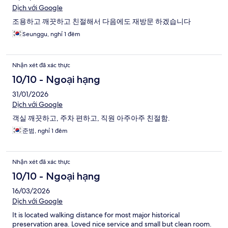
Dịch với Google
조용하고 깨끗하고 친절해서 다음에도 재방문 하겠습니다
Seunggu, nghỉ 1 đêm
Nhận xét đã xác thực
10/10 - Ngoại hạng
31/01/2026
Dịch với Google
객실 깨끗하고, 주차 편하고, 직원 아주아주 친절함.
준범, nghỉ 1 đêm
Nhận xét đã xác thực
10/10 - Ngoại hạng
16/03/2026
Dịch với Google
It is located walking distance for most major historical
preservation area. Loved nice service and small but clean room.