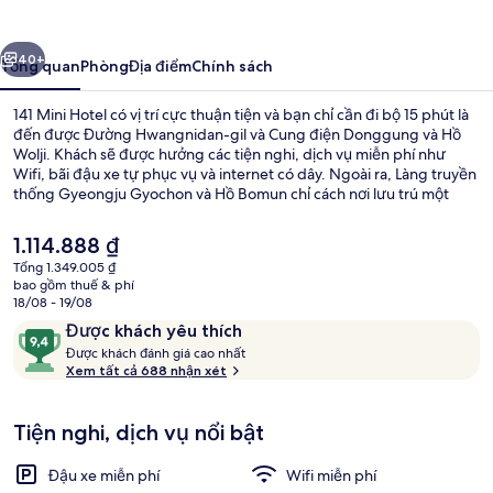
Hotel
ước
Tiếp
40+
Tổng quan
Phòng
Địa điểm
Chính sách
141 Mini Hotel có vị trí cực thuận tiện và bạn chỉ cần đi bộ 15 phút là
đến được Đường Hwangnidan-gil và Cung điện Donggung và Hồ
Wolji. Khách sẽ được hưởng các tiện nghi, dịch vụ miễn phí như
Wifi, bãi đậu xe tự phục vụ và internet có dây. Ngoài ra, Làng truyền
thống Gyeongju Gyochon và Hồ Bomun chỉ cách nơi lưu trú một
quãng đi xe ngắn.
Giá
1.114.888 ₫
hiện
Tổng 1.349.005 ₫
tại
bao gồm thuế & phí
Quầy tiếp tân
là
18/08 - 19/08
1.114.888 ₫
Nhận
9,4
Được khách yêu thích
xét
Đ
trên
Được khách đánh giá cao nhất
ư
Xem tất cả 688 nhận xét
10,
ợ
Được
c
khách
Tiện nghi, dịch vụ nổi bật
yêu
k
thích
h
Đậu xe miễn phí
Wifi miễn phí
á