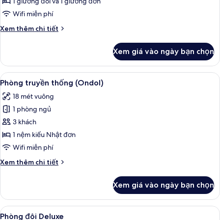
Phòng
1 giường đôi và 1 giường đơn
2
Wifi miễn phí
giường
Chi
Xem thêm chi tiết
đơn
tiết
Deluxe
khác
Xem giá vào ngày bạn chọn
của
Phòng
2
Xem
Phòng truyền thống (Ondol) | Bộ đồ 
5
giường
Phòng truyền thống (Ondol)
tất
đơn
18 mét vuông
Deluxe
cả
1 phòng ngủ
ảnh
Phòng
3 khách
truyền
1 nệm kiểu Nhật đơn
thống
Wifi miễn phí
(Ondol)
Chi
Xem thêm chi tiết
tiết
khác
Xem giá vào ngày bạn chọn
của
Phòng
truyền
Xem
Phòng đôi Deluxe | Bộ đồ giường ca
7
thống
Phòng đôi Deluxe