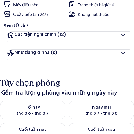
c
Máy điều hòa
Trang thiết bị giặt ủi
h
Quầy tiếp tân 24/7
Không hút thuốc
đ
Xem tất cả
á
n
Các tiện nghi chính
(12)
h
g
Như đang ở nhà
(6)
i
á
c
a
Tùy chọn phòng
o
n
Kiểm tra lượng phòng vào những ngày này
h
ấ
Kiểm tra lượng phòng tối nay từ thg 8 6 - thg 8 7
Kiểm tra lượng phòng ngày mai
t
Tối nay
Ngày mai
thg 8 6 - thg 8 7
thg 8 7 - thg 8 8
Kiểm tra lượng phòng cuối tuần này từ thg 8 7 - thg 8 9
Kiểm tra lượng phòng cuối tuần
Cuối tuần này
Cuối tuần sau