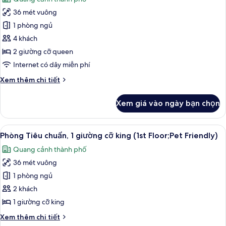
giường
cả
cỡ
36 mét vuông
ảnh
king,
Phòng
1 phòng ngủ
lò
Tiêu
vi
4 khách
sóng
chuẩn,
2 giường cỡ queen
2
Internet có dây miễn phí
giường
Chi
Xem thêm chi tiết
cỡ
tiết
queen,
khác
Xem giá vào ngày bạn chọn
lò
của
Phòng
vi
Tiêu
Xem
Bộ đồ giường kháng dị ứng, bàn, khu 
sóng
4
chuẩn,
Phòng Tiêu chuẩn, 1 giường cỡ king (1st Floor;Pet Friendly)
tất
2
Quang cảnh thành phố
giường
cả
cỡ
36 mét vuông
ảnh
queen,
Phòng
1 phòng ngủ
lò
Tiêu
vi
2 khách
sóng
chuẩn,
1 giường cỡ king
1
Chi
Xem thêm chi tiết
giường
tiết