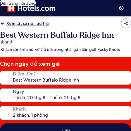
Đến trang nội dung
Xem tất cả nơi lưu trú
Best Western Buffalo Ridge Inn
Nơi
lưu
Khách sạn trên núi với hồ bơi trong nhà, gần Sân golf Rocky Knolls
trú
2.5
Chọn ngày để xem giá
sao
Điểm đến?
Ngày
Khách
Tìm