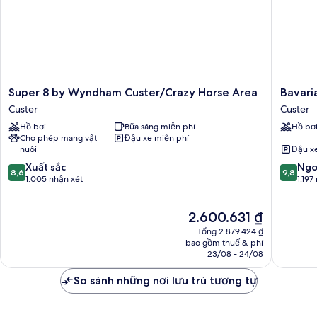
Super
Bavarian
Super 8 by Wyndham Custer/Crazy Horse Area
Bavaria
8
Inn
Custer
Custer
by
Black
Hồ bơi
Bữa sáng miễn phí
Hồ bơ
Wyndham
Hills
Cho phép mang vật
Đậu xe miễn phí
Custer/Crazy
Custer
nuôi
Đậu x
Horse
8.6
9.8
Area
Xuất sắc
Ngo
8,6
9,8
trên
trên
Custer
1.005 nhận xét
1.197
10,
10,
Xuất
Ngoại
Giá
2.600.631 ₫
sắc,
hạng,
hiện
1.005
1.197
Tổng 2.879.424 ₫
tại
nhận
nhận
bao gồm thuế & phí
là
23/08 - 24/08
xét
xét
2.600.631 ₫
So sánh những nơi lưu trú tương tự