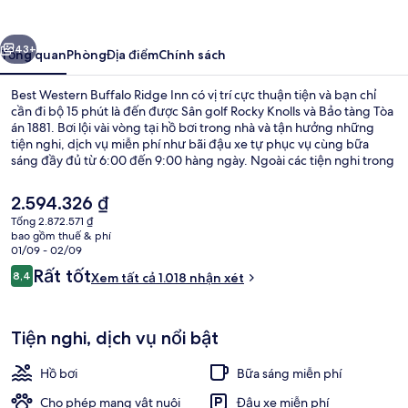
Buffalo
Ridge
ước
Tiếp
Inn
43+
Tổng quan
Phòng
Địa điểm
Chính sách
Best Western Buffalo Ridge Inn có vị trí cực thuận tiện và bạn chỉ
cần đi bộ 15 phút là đến được Sân golf Rocky Knolls và Bảo tàng Tòa
án 1881. Bơi lội vài vòng tại hồ bơi trong nhà và tận hưởng những
tiện nghi, dịch vụ miễn phí như bãi đậu xe tự phục vụ cùng bữa
sáng đầy đủ từ 6:00 đến 9:00 hàng ngày. Ngoài các tiện nghi trong
phòng như tủ lạnh và lò vi sóng, tại đây còn có sân hiên và vườn.
Nhân viên nhiệt tình và bữa sáng là những điều ghi dấu ấn trong
Giá
2.594.326 ₫
lòng du khách.
hiện
Tổng 2.872.571 ₫
tại
bao gồm thuế & phí
Trung tâm hành chính, văn phòng
là
01/09 - 02/09
2.594.326 ₫
Nhận
Rất tốt
8,4
Xem tất cả 1.018 nhận xét
8,4 trên 10,
xét
Tiện nghi, dịch vụ nổi bật
Hồ bơi
Bữa sáng miễn phí
Cho phép mang vật nuôi
Đậu xe miễn phí