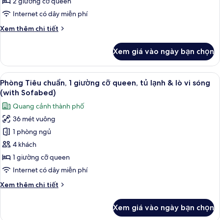
2
2 giường cỡ queen
vi
giường
sóng
Internet có dây miễn phí
cỡ
(Pet
Chi
Xem thêm chi tiết
Friendly)
queen,
tiết
phù
khác
Xem giá vào ngày bạn chọn
của
hợp
Phòng
cho
Tiêu
Xem
Bộ đồ giường kháng dị ứng, bàn, khu 
người
8
chuẩn,
Phòng Tiêu chuẩn, 1 giường cỡ queen, tủ lạnh & lò vi sóng
tất
khuyết
2
(with Sofabed)
giường
cả
tật,
Quang cảnh thành phố
cỡ
ảnh
tủ
queen,
36 mét vuông
Phòng
lạnh
phù
1 phòng ngủ
Tiêu
hợp
&
cho
chuẩn,
4 khách
lò
người
1
vi
1 giường cỡ queen
khuyết
giường
sóng
tật,
Internet có dây miễn phí
cỡ
tủ
Chi
Xem thêm chi tiết
lạnh
queen,
tiết
&
tủ
khác
lò
Xem giá vào ngày bạn chọn
của
lạnh
vi
Phòng