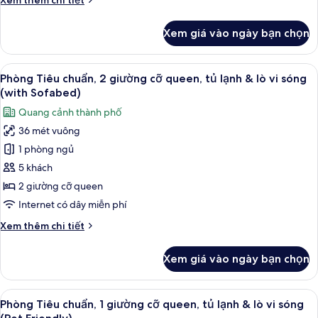
Xem thêm chi tiết
lạnh
tiết
&
khác
Xem giá vào ngày bạn chọn
lò
của
Phòng
vi
Suite,
Xem
Phòng Tiêu chuẩn, 2 giường cỡ queen, 
sóng
6
nhiều
Phòng Tiêu chuẩn, 2 giường cỡ queen, tủ lạnh & lò vi sóng
tất
giường,
(with Sofabed)
tủ
cả
Quang cảnh thành phố
lạnh
ảnh
&
36 mét vuông
Phòng
lò
1 phòng ngủ
Tiêu
vi
sóng
chuẩn,
5 khách
2
2 giường cỡ queen
giường
Internet có dây miễn phí
cỡ
Chi
Xem thêm chi tiết
queen,
tiết
tủ
khác
Xem giá vào ngày bạn chọn
của
lạnh
Phòng
&
Tiêu
Xem
Bộ đồ giường kháng dị ứng, bàn, khu 
lò
7
chuẩn,
Phòng Tiêu chuẩn, 1 giường cỡ queen, tủ lạnh & lò vi sóng
tất
vi
2