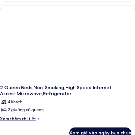
sóng
&
Tiêu
lò
chuẩn,
vi
1
giường
sóng
cỡ
(with
queen,
Sofabed)
tủ
lạnh
&
lò
vi
sóng
(with
Sofabed)
2 Queen Beds,Non-Smoking,High Speed Internet
Access,Microwave,Refrigerator
4 khách
2 giường cỡ queen
Chi
Xem thêm chi tiết
tiết
khác
Xem giá vào ngày bạn chọn
của