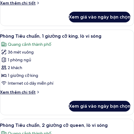
Chi
Xem thêm chi tiết
tiết
khác
Xem giá vào ngày bạn chọn
của
1
King
Xem
Bộ đồ giường kháng dị ứng, bàn, khu 
7
Bed,Non-
Phòng Tiêu chuẩn, 1 giường cỡ king, lò vi sóng
tất
Smoking,Pet
Quang cảnh thành phố
Friendly
cả
Room,Exterior
36 mét vuông
ảnh
Corridor,First
Phòng
1 phòng ngủ
Floor,Coffee
Tiêu
Maker,Hairdryer
2 khách
chuẩn,
1 giường cỡ king
1
Internet có dây miễn phí
giường
Chi
Xem thêm chi tiết
cỡ
tiết
king,
khác
Xem giá vào ngày bạn chọn
lò
của
Phòng
vi
Tiêu
Xem
Bộ đồ giường kháng dị ứng, bàn, khu 
sóng
5
chuẩn,
Phòng Tiêu chuẩn, 2 giường cỡ queen, lò vi sóng
tất
1
Quang cảnh thành phố