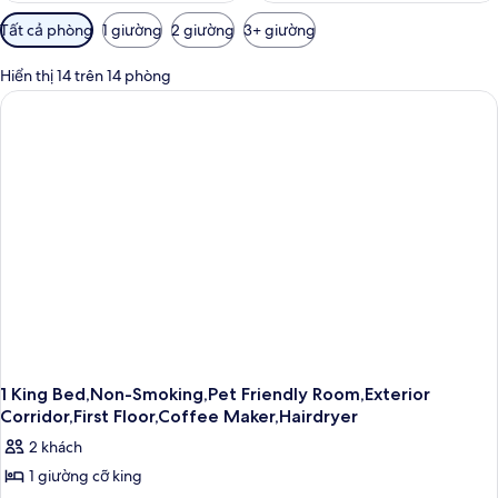
Bộ
Tất cả phòng
1 giường
2 giường
3+ giường
lọc
có
Hiển thị 14 trên 14 phòng
thể
dùng
để
lọc
tìm
phòng
1 King Bed,Non-Smoking,Pet Friendly Room,Exterior
Corridor,First Floor,Coffee Maker,Hairdryer
2 khách
1 giường cỡ king