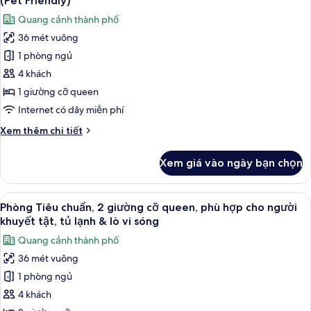
(Pet Friendly)
giường
cả
sóng
Quang cảnh thành phố
cỡ
ảnh
(with
queen,
36 mét vuông
Phòng
Sofabed)
tủ
1 phòng ngủ
Tiêu
lạnh
&
chuẩn,
4 khách
lò
1
1 giường cỡ queen
vi
giường
sóng
Internet có dây miễn phí
cỡ
(with
Chi
Xem thêm chi tiết
Sofabed)
queen,
tiết
tủ
khác
Xem giá vào ngày bạn chọn
của
lạnh
Phòng
&
Tiêu
Xem
Bộ đồ giường kháng dị ứng, bàn, khu 
lò
4
chuẩn,
Phòng Tiêu chuẩn, 2 giường cỡ queen, phù hợp cho người
tất
vi
1
khuyết tật, tủ lạnh & lò vi sóng
giường
cả
sóng
Quang cảnh thành phố
cỡ
ảnh
(Pet
queen,
36 mét vuông
Phòng
Friendly)
tủ
1 phòng ngủ
Tiêu
lạnh
&
chuẩn,
4 khách
lò