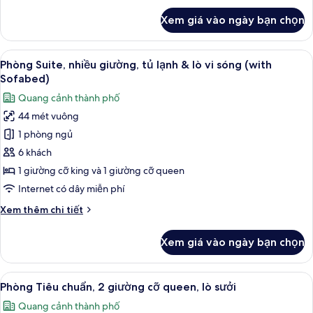
cỡ
khác
Xem giá vào ngày bạn chọn
của
king
Phòng
(1st
Tiêu
Xem
Bộ đồ giường kháng dị ứng, bàn, khu 
Floor;Pet
9
chuẩn,
Phòng Suite, nhiều giường, tủ lạnh & lò vi sóng (with
tất
Friendly)
1
Sofabed)
giường
cả
Quang cảnh thành phố
cỡ
ảnh
king
44 mét vuông
Phòng
(1st
1 phòng ngủ
Suite,
Floor;Pet
Friendly)
nhiều
6 khách
giường,
1 giường cỡ king và 1 giường cỡ queen
tủ
Internet có dây miễn phí
lạnh
Chi
Xem thêm chi tiết
&
tiết
lò
khác
Xem giá vào ngày bạn chọn
của
vi
Phòng
sóng
Suite,
Xem
Phòng Tiêu chuẩn, 2 giường cỡ queen,
(with
11
nhiều
Phòng Tiêu chuẩn, 2 giường cỡ queen, lò sưởi
tất
Sofabed)
giường,
Quang cảnh thành phố
tủ
cả