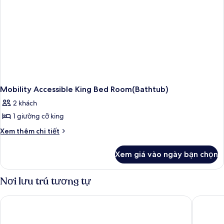
lạnh
phù
hợp
&
cho
lò
người
vi
khuyết
sóng
tật,
tủ
lạnh
&
lò
Mobility Accessible King Bed Room(Bathtub)
vi
2 khách
sóng
1 giường cỡ king
Chi
Xem thêm chi tiết
tiết
khác
Xem giá vào ngày bạn chọn
của
Mobility
Accessible
Nơi lưu trú tương tự
King
Bed
Super 8 by Wyndham Custer/Crazy Horse Area
Bavarian 
Room(Bathtub)