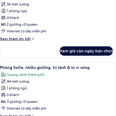
lạnh
36 mét vuông
ảnh
&
Phòng
1 phòng ngủ
lò
Tiêu
vi
4 khách
sóng
chuẩn,
2 giường cỡ queen
(with
2
Internet có dây miễn phí
Sofabed)
giường
Chi
Xem thêm chi tiết
cỡ
tiết
queen,
khác
Xem giá vào ngày bạn chọn
lò
của
Phòng
sưởi
Tiêu
Xem
Bộ đồ giường kháng dị ứng, bàn, khu 
10
chuẩn,
Phòng Suite, nhiều giường, tủ lạnh & lò vi sóng
tất
2
Quang cảnh thành phố
giường
cả
cỡ
44 mét vuông
ảnh
queen,
Phòng
1 phòng ngủ
lò
Suite,
sưởi
6 khách
nhiều
3 giường cỡ queen
giường,
Internet có dây miễn phí
tủ
Chi