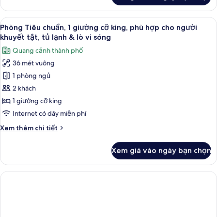
2
Queen
Xem
Bộ đồ giường kháng dị ứng, bàn, khu 
4
Beds,Non-
Phòng Tiêu chuẩn, 1 giường cỡ king, phù hợp cho người
tất
Smoking,High
khuyết tật, tủ lạnh & lò vi sóng
Speed
cả
Quang cảnh thành phố
Internet
ảnh
Access,Microwave,Refrigerator
36 mét vuông
Phòng
1 phòng ngủ
Tiêu
chuẩn,
2 khách
1
1 giường cỡ king
giường
Internet có dây miễn phí
cỡ
Chi
Xem thêm chi tiết
king,
tiết
phù
khác
Xem giá vào ngày bạn chọn
của
hợp
Phòng
cho
Tiêu
người
chuẩn,
khuyết
1
giường
tật,
cỡ
tủ
king,