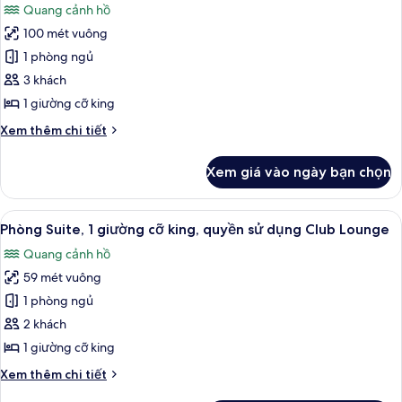
dụng
Quang cảnh hồ
người
ảnh
Club
khuyết
100 mét vuông
Phòng
tật,
Lounge
1 phòng ngủ
Presidential,
quyền
sử
quyền
3 khách
dụng
sử
1 giường cỡ king
Club
dụng
Lounge
Chi
Xem thêm chi tiết
Club
tiết
Lounge,
khác
Xem giá vào ngày bạn chọn
của
quang
Phòng
cảnh
Presidential,
Xem
Phòng Suite, 1 giường cỡ king, quyền 
eo
8
quyền
Phòng Suite, 1 giường cỡ king, quyền sử dụng Club Lounge
tất
sử
biển
Quang cảnh hồ
dụng
cả
Club
59 mét vuông
ảnh
Lounge,
Phòng
1 phòng ngủ
quang
Suite,
cảnh
2 khách
eo
1
1 giường cỡ king
biển
giường
Chi
Xem thêm chi tiết
cỡ
tiết