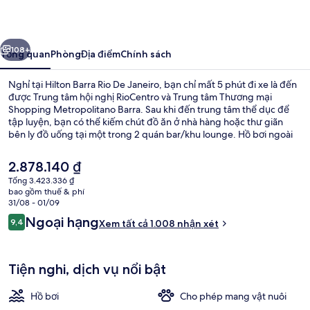
Rio
De
ước
Tiếp
Janeiro
108+
Tổng quan
Phòng
Địa điểm
Chính sách
Nghỉ tại Hilton Barra Rio De Janeiro, bạn chỉ mất 5 phút đi xe là đến
được Trung tâm hội nghị RioCentro và Trung tâm Thương mại
Shopping Metropolitano Barra. Sau khi đến trung tâm thể dục để
tập luyện, bạn có thể kiếm chút đồ ăn ở nhà hàng hoặc thư giãn
bên ly đồ uống tại một trong 2 quán bar/khu lounge. Hồ bơi ngoài
trời, quán bar cạnh hồ bơi và tiệm/cửa hàng đồ ăn nhanh là những
tiện nghi nổi bật khác tại khách sạn sang trọng này. Du khách đánh
Giá
2.878.140 ₫
giá cao nhân viên nhiệt tình.
hiện
Tổng 3.423.336 ₫
tại
bao gồm thuế & phí
Khu phòng họp
là
31/08 - 01/09
2.878.140 ₫
Nhận
Ngoại hạng
9,4
Xem tất cả 1.008 nhận xét
9,4 trên 10,
xét
Tiện nghi, dịch vụ nổi bật
Hồ bơi
Cho phép mang vật nuôi