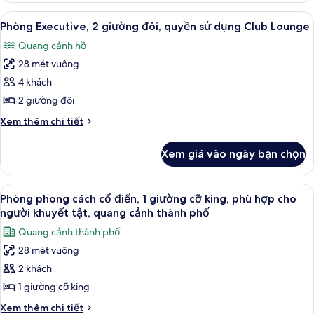
quang
đôi,
phong
cảnh
Xem
Bộ đồ giường cao cấp, minibar, két 
8
quang
cách
Phòng Executive, 2 giường đôi, quyền sử dụng Club Lounge
eo
tất
cổ
biển
cảnh
Quang cảnh hồ
điển,
cả
thành
2
28 mét vuông
ảnh
phố
giường
Phòng
4 khách
đôi,
Executive,
quang
2 giường đôi
cảnh
2
Chi
Xem thêm chi tiết
thành
giường
tiết
phố
đôi,
khác
Xem giá vào ngày bạn chọn
của
quyền
Phòng
sử
Executive,
Xem
Bộ đồ giường cao cấp, minibar, két 
dụng
7
2
Phòng phong cách cổ điển, 1 giường cỡ king, phù hợp cho
tất
giường
Club
người khuyết tật, quang cảnh thành phố
đôi,
cả
Lounge
Quang cảnh thành phố
quyền
ảnh
sử
28 mét vuông
Phòng
dụng
2 khách
phong
Club
Lounge
cách
1 giường cỡ king
cổ
Chi
Xem thêm chi tiết