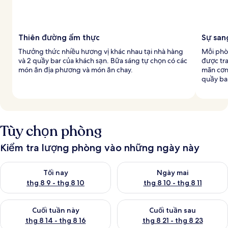
Thiên đường ẩm thực
Sự san
Thưởng thức nhiều hương vị khác nhau tại nhà hàng
Mỗi phò
và 2 quầy bar của khách sạn. Bữa sáng tự chọn có các
được tra
món ăn địa phương và món ăn chay.
mãn cơn
quầy bar
Tùy chọn phòng
Kiểm tra lượng phòng vào những ngày này
Kiểm tra lượng phòng tối nay từ thg 8 9 - thg 8 10
Kiểm tra lượng phòng ngày mai 
Tối nay
Ngày mai
thg 8 9 - thg 8 10
thg 8 10 - thg 8 11
Kiểm tra lượng phòng cuối tuần này từ thg 8 14 - thg 8 16
Kiểm tra lượng phòng cuối tuần
Cuối tuần này
Cuối tuần sau
thg 8 14 - thg 8 16
thg 8 21 - thg 8 23