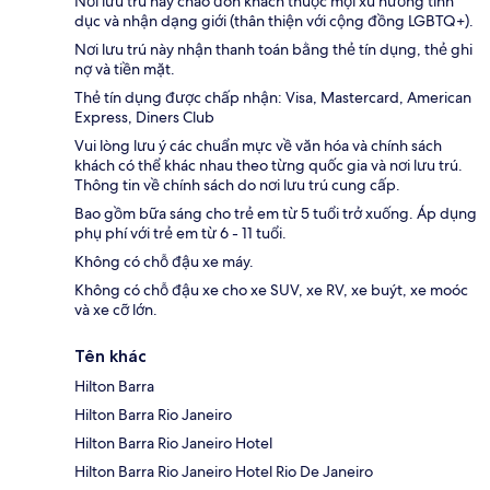
Nơi lưu trú này chào đón khách thuộc mọi xu hướng tính
dục và nhận dạng giới (thân thiện với cộng đồng LGBTQ+).
Nơi lưu trú này nhận thanh toán bằng thẻ tín dụng, thẻ ghi
nợ và tiền mặt.
Thẻ tín dụng được chấp nhận: Visa, Mastercard, American
Express, Diners Club
Vui lòng lưu ý các chuẩn mực về văn hóa và chính sách
khách có thể khác nhau theo từng quốc gia và nơi lưu trú.
Thông tin về chính sách do nơi lưu trú cung cấp.
Bao gồm bữa sáng cho trẻ em từ 5 tuổi trở xuống. Áp dụng
phụ phí với trẻ em từ 6 - 11 tuổi.
Không có chỗ đậu xe máy.
Không có chỗ đậu xe cho xe SUV, xe RV, xe buýt, xe moóc
và xe cỡ lớn.
Tên khác
Hilton Barra
Hilton Barra Rio Janeiro
Hilton Barra Rio Janeiro Hotel
Hilton Barra Rio Janeiro Hotel Rio De Janeiro