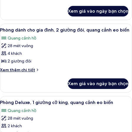
điển,
tiết
khác
1
Xem giá vào ngày bạn chọn
của
giường
Phòng
cỡ
phong
Xem
Bộ đồ giường cao cấp, minibar, két 
7
king,
cách
Phòng dành cho gia đình, 2 giường đôi, quang cảnh eo biển
tất
cổ
phù
Quang cảnh hồ
điển,
cả
hợp
1
28 mét vuông
ảnh
cho
giường
Phòng
4 khách
cỡ
người
dành
king,
2 giường đôi
khuyết
phù
cho
tật,
Chi
Xem thêm chi tiết
hợp
gia
tiết
quang
cho
đình,
khác
người
cảnh
Xem giá vào ngày bạn chọn
của
2
khuyết
thành
Phòng
tật,
giường
dành
phố
quang
Xem
Bộ đồ giường cao cấp, minibar, két 
đôi,
9
cho
Phòng Deluxe, 1 giường cỡ king, quang cảnh eo biển
cảnh
tất
gia
quang
thành
Quang cảnh hồ
đình,
cả
phố
cảnh
2
28 mét vuông
ảnh
eo
giường
Phòng
2 khách
biển
đôi,