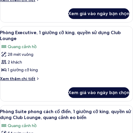
điển,
tiết
khác
1
Xem giá vào ngày bạn chọn
của
giường
Phòng
cỡ
phong
Xem
Bộ đồ giường cao cấp, minibar, két 
8
king,
cách
Phòng Executive, 1 giường cỡ king, quyền sử dụng Club
tất
cổ
quang
Lounge
điển,
cả
cảnh
Quang cảnh hồ
1
ảnh
thành
giường
28 mét vuông
Phòng
cỡ
phố
2 khách
Executive,
king,
quang
1
1 giường cỡ king
cảnh
giường
Chi
Xem thêm chi tiết
thành
cỡ
tiết
phố
khác
king,
Xem giá vào ngày bạn chọn
của
quyền
Phòng
sử
Executive,
Xem
Phòng Suite phong cách cổ điển, 1 giư
14
dụng
1
Phòng Suite phong cách cổ điển, 1 giường cỡ king, quyền sử
tất
giường
Club
dụng Club Lounge, quang cảnh eo biển
cỡ
cả
Lounge
Quang cảnh hồ
king,
ảnh
quyền