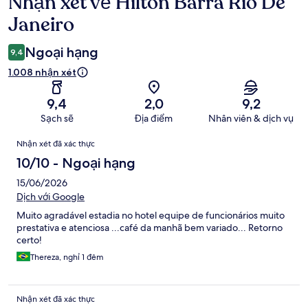
Nhận xét về Hilton Barra Rio De
Nhận
xét
Janeiro
Ngoại hạng
9,4
1.008 nhận xét
9,4
2,0
9,2
Sạch sẽ
Địa điểm
Nhân viên & dịch vụ
Nhận
Nhận xét đã xác thực
xét
10/10 - Ngoại hạng
15/06/2026
Dịch với Google
Muito agradável estadia no hotel equipe de funcionários muito
prestativa e atenciosa ...café da manhã bem variado... Retorno
certo!
Thereza, nghỉ 1 đêm
Nhận xét đã xác thực