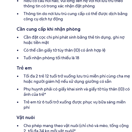
Nếu có câu hỏi nào, vui lòng liên hệ với nơi lưu trú theo
thông tin có trong xác nhận đặt phòng
Thông tin do nơi lưu trú cung cấp có thể được dịch bằng
công cụ dịch tự động
Cần cung cấp khi nhận phòng
Cần đặt cọc chi phí phát sinh bằng thẻ tín dụng, ghi nợ
hoặc tiền mặt
Có thể cần giấy tờ tùy thân (ID) có ảnh hợp lệ
Tuổi nhận phòng tối thiểu là 18
Trẻ em
Tối đa 2 trẻ 12 tuổi trở xuống lưu trú miễn phí cùng cha mẹ
hoặc người giám hộ nếu sử dụng giường có sẵn
Phụ huynh phải có giấy khai sinh và giấy tờ tùy thân (ID) có
ảnh của trẻ*
Trẻ em từ 6 tuổi trở xuống được phục vụ bữa sáng miễn
phí
Vật nuôi
Cho phép mang theo vật nuôi (chỉ chó và mèo, tổng cộng
2, tối đa 34 kg mỗi vật nuôi)*