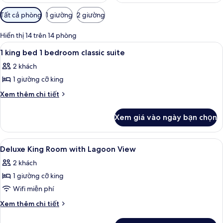
Bộ
Tất cả phòng
1 giường
2 giường
lọc
có
Hiển thị 14 trên 14 phòng
thể
Xem
Bộ đồ giường cao cấp, minibar, két 
10
1 king bed 1 bedroom classic suite
dùng
tất
để
2 khách
cả
lọc
1 giường cỡ king
ảnh
tìm
1
Chi
Xem thêm chi tiết
phòng
tiết
king
khác
bed
Xem giá vào ngày bạn chọn
của
1
1
bedroom
king
Xem
Bộ đồ giường cao cấp, minibar, két 
2
bed
classic
Deluxe King Room with Lagoon View
tất
1
suite
2 khách
bedroom
cả
classic
1 giường cỡ king
ảnh
suite
Deluxe
Wifi miễn phí
King
Chi
Xem thêm chi tiết
Room
tiết
khác