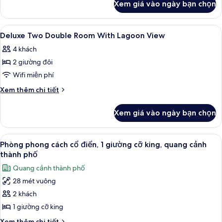
with
Xem giá vào ngày bạn chọn
của
Lagoon
Deluxe
View
King
Xem
Bộ đồ giường cao cấp, minibar, két 
3
Room
Deluxe Two Double Room With Lagoon View
tất
with
4 khách
Lagoon
cả
View
2 giường đôi
ảnh
Deluxe
Wifi miễn phí
Two
Chi
Xem thêm chi tiết
Double
tiết
khác
Room
Xem giá vào ngày bạn chọn
của
With
Deluxe
Lagoon
Two
Xem
Bộ đồ giường cao cấp, minibar, két 
9
View
Double
Phòng phong cách cổ điển, 1 giường cỡ king, quang cảnh
tất
Room
thành phố
With
cả
Quang cảnh thành phố
Lagoon
ảnh
View
28 mét vuông
Phòng
2 khách
phong
cách
1 giường cỡ king
cổ
Chi
Xem thêm chi tiết