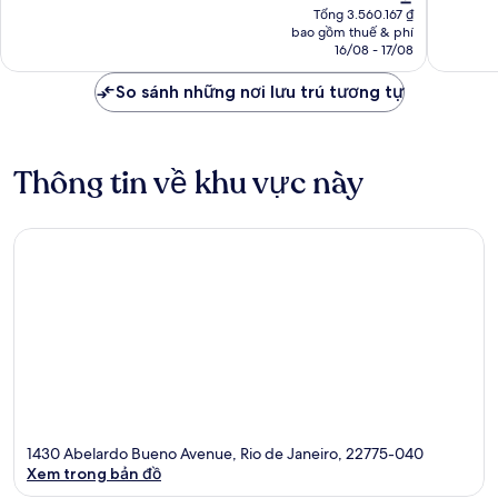
hiện
vời,
hạng,
Tổng 3.560.167 ₫
tại
bao gồm thuế & phí
1.181
1.001
là
16/08 - 17/08
nhận
nhận
3.095.797 ₫
xét
xét
So sánh những nơi lưu trú tương tự
Thông tin về khu vực này
1430 Abelardo Bueno Avenue, Rio de Janeiro, 22775-040
Xem trong bản đồ