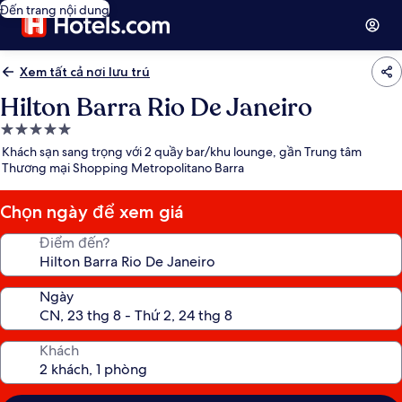
Đến trang nội dung
Xem tất cả nơi lưu trú
Hilton Barra Rio De Janeiro
Nơi
lưu
Khách sạn sang trọng với 2 quầy bar/khu lounge, gần Trung tâm
trú
Thương mại Shopping Metropolitano Barra
5.0
sao
Chọn ngày để xem giá
Điểm đến?
Ngày
Khách