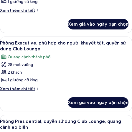
Deluxe,
quang
1 giường cỡ king
cảnh
1
Chi
Xem thêm chi tiết
eo
giường
tiết
biển
cỡ
khác
Xem giá vào ngày bạn chọn
của
king,
Phòng
quang
Deluxe,
Xem
Bộ đồ giường cao cấp, minibar, két 
cảnh
11
1
Phòng Executive, phù hợp cho người khuyết tật, quyền sử
tất
giường
eo
dụng Club Lounge
cỡ
cả
biển
Quang cảnh thành phố
king,
ảnh
quang
28 mét vuông
Phòng
cảnh
2 khách
Executive,
eo
biển
phù
1 giường cỡ king
hợp
Chi
Xem thêm chi tiết
cho
tiết
khác
người
Xem giá vào ngày bạn chọn
của
khuyết
Phòng
tật,
Executive,
Xem
Phòng Presidential, quyền sử dụng C
8
quyền
phù
Phòng Presidential, quyền sử dụng Club Lounge, quang
tất
hợp
sử
cảnh eo biển
cho
cả