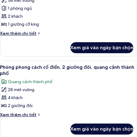
54 mét vuông
Phòng
sử
1 phòng ngủ
Suite
dụng
Club
phong
2 khách
Lounge
cách
1 giường cỡ king
cổ
Chi
Xem thêm chi tiết
điển,
tiết
1
khác
Xem giá vào ngày bạn chọn
của
giường
Phòng
cỡ
Suite
Xem
Bộ đồ giường cao cấp, minibar, két 
king,
8
phong
Phòng phong cách cổ điển, 2 giường đôi, quang cảnh thành
tất
cách
quyền
phố
cổ
cả
sử
Quang cảnh thành phố
điển,
ảnh
dụng
1
28 mét vuông
Phòng
Club
giường
4 khách
phong
cỡ
Lounge,
king,
cách
2 giường đôi
quang
quyền
cổ
cảnh
Chi
Xem thêm chi tiết
sử
điển,
tiết
dụng
eo
khác
2
Club
biển
Xem giá vào ngày bạn chọn
của
Lounge,
giường
Phòng