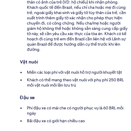
thân có ảnh của trẻ (VD: hộ chiếu) khi nhận phòng.
Khách quốc tế đến Brazil, nếu chỉ cha hoặc mẹ đi cùng
trẻ, ngoài giấy khai sinh và giấy tờ tùy thân của trẻ, cần
xuất trình thêm giấy tờ xác nhận cho phép thực hiện
chuyến đi, có công chứng. Nếu cha/mẹ hoặc người
giám hộ không thể hoặc không sẵn sàng cung cấp giấy
tờ này, sẽ cần yêu cầu xác thực của tòa án. Khách có kế
hoạch đi cùng trẻ em đến Brazil cần liên hệ với Lãnh sự
quán Brazil để được hướng dẫn cụ thể trước khi lên
đường.
Vật nuôi
Miễn các loại phí với vật nuôi hỗ trợ người khuyết tật
Khách có thể mang theo vật nuôi với phụ phí 250 BRL
mỗi vật nuôi mỗi lần lưu trú
Đậu xe
Phí đậu xe có mái che có người phục vụ là 60 BRL mỗi
ngày
Bãi đậu xe có giới hạn chiều cao