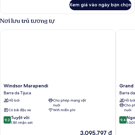
king,
khác
Xem giá vào ngày bạn chọn
của
quyền
Phòng
sử
Suite,
Nơi lưu trú tương tự
dụng
1
Club
giường
Windsor Marapendi
Grand Hy
cỡ
Lounge
king,
quyền
sử
dụng
Club
Lounge
Windsor
Grand
Windsor Marapendi
Grand 
Marapendi
Hyatt
Barra da Tijuca
Barra da
Barra
Rio
Hồ bơi
Cho phép mang vật
Hồ bơ
da
De
nuôi
Cho p
Tijuca
Janeiro
Có bãi đậu xe
Wifi miễn phí
nuôi
Barra
9.2
9.4
Tuyệt vời
da
Ngo
9,2
9,4
trên
trên
1.181 nhận xét
Tijuca
1.001
10,
10,
Giá
3.095.797 ₫
Tuyệt
Ngoại