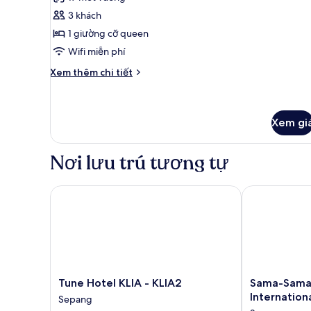
Phòng
xét)
3 khách
Superior
1 giường cỡ queen
(Max.
Wifi miễn phí
12
Hours
Chi
Xem thêm chi tiết
tiết
Stay)
khác
của
Phòng
Xem gi
Superior
(Max.
Nơi lưu trú tương tự
12
Hours
Stay)
Tune Hotel KLIA - KLIA2
Sama-Sama Hot
Tune
Sama-
Tune Hotel KLIA - KLIA2
Sama-Sama 
Hotel
Sama
Internation
Sepang
KLIA
Hotel