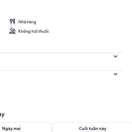
Nhà hàng
Không hút thuốc
ày
g phòng ngày mai từ thg 8 9 - thg 8 10
Kiểm tra lượng phòng cuối tuần này từ
Ngày mai
Cuối tuần này