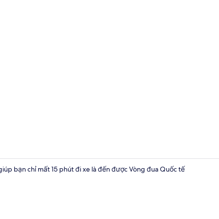
Quầy tiếp t
giúp bạn chỉ mất 15 phút đi xe là đến được Vòng đua Quốc tế
Lối vào nơi l