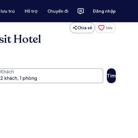
 lưu trú
Hỗ trợ
Chuyến đi
Đăng nhập
Chia sẻ
Lưu
it Hotel
Khách
Tìm