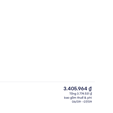
ân
Phòng Superior (One Night Stay) | Mi
Giá
3.405.964 ₫
hiện
Tổng 3.774.531 ₫
tại
bao gồm thuế & phí
ưu trú
Lounge
là
06/09 - 07/09
3.405.964 ₫