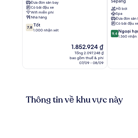
Sepang
Đưa đón sân bay
-
KL
Có bãi đậu xe
KLIA2
International
Hồ bơi
Wifi miễn phí
Spa
Sepang
Airport
Nhà hàng
Đưa đón sân 
Sepang
Có bãi đậu x
7.8
Tốt
7,8
trên
1.000 nhận xét
9.4
Ngoại hạ
9,4
10,
trên
1.360 nhận 
Tốt,
10,
Giá
1.852.924 ₫
1.000
Ngoại
hiện
nhận
hạng,
Tổng 2.097.248 ₫
tại
xét
bao gồm thuế & phí
1.360
là
07/09 - 08/09
nhận
1.852.924 ₫
xét
Thông tin về khu vực này