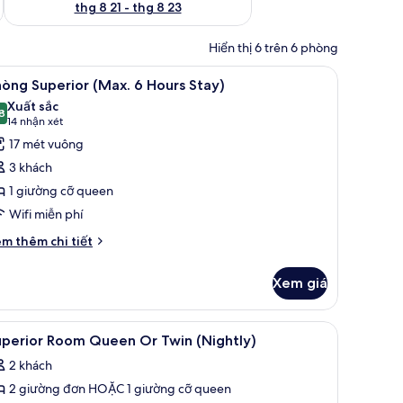
thg 8 21 - thg 8 23
Hiển thị 6 trên 6 phòng
g nhà tắm miễn phí, máy sấy tóc
em
Minibar, két bảo mật tại phòng, bàn, bàn ủi/
7
òng Superior (Max. 6 Hours Stay)
ất
Xuất sắc
ả
8
8,8 trên 10
(14
14 nhận xét
nh
nhận
17 mét vuông
hòng
xét)
3 khách
uperior
1 giường cỡ queen
Max.
Wifi miễn phí
ours
i
m thêm chi tiết
́t
tay)
ác
Xem giá
a
hòng
perior
nibar, két bảo mật tại phòng, bàn, bàn ủi/dụng cụ ủi quần áo
em
Minibar, két bảo mật tại phòng, bàn, bàn ủi/
2
ax.
uperior Room Queen Or Twin (Nightly)
ất
2 khách
urs
ả
ay)
2 giường đơn HOẶC 1 giường cỡ queen
nh