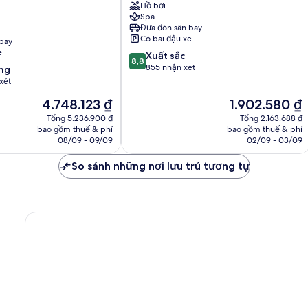
Hồ bơi
Klia
Spa
Sepang
Đưa đón sân bay
Có bãi đậu xe
bay
e
8.8
Xuất sắc
8,8
trên
855 nhận xét
ng
10,
xét
Xuất
Giá
Giá
4.748.123 ₫
1.902.580 ₫
sắc,
hiện
hiện
855
Tổng 5.236.900 ₫
Tổng 2.163.688 ₫
tại
tại
nhận
bao gồm thuế & phí
bao gồm thuế & phí
là
là
08/09 - 09/09
02/09 - 03/09
xét
4.748.123 ₫
1.902.580 ₫
So sánh những nơi lưu trú tương tự