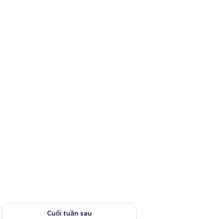
 thg 8 14 - thg 8 16
Kiểm tra lượng phòng cuối tuần tới từ thg 8 21 - thg 8 23
Cuối tuần sau