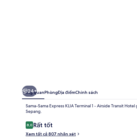
Express
KLIA
Terminal
1
-
Airside
Transit
Hotel
24+
Tổng quan
Phòng
Địa điểm
Chính sách
Sama-Sama Express KLIA Terminal 1 - Airside Transit Hotel 
Sepang.
Nhận
Rất tốt
8,0
8,0 trên 10,
xét
Xem tất cả 807 nhận xét