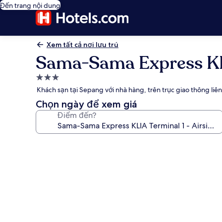
Đến trang nội dung
Xem tất cả nơi lưu trú
Sama-Sama Express KLIA
Nơi
lưu
Khách sạn tại Sepang với nhà hàng, trên trục giao thông liên
trú
Chọn ngày để xem giá
3.0
Điểm đến?
sao
Thư
viện
ảnh
về
Sama-
Sama