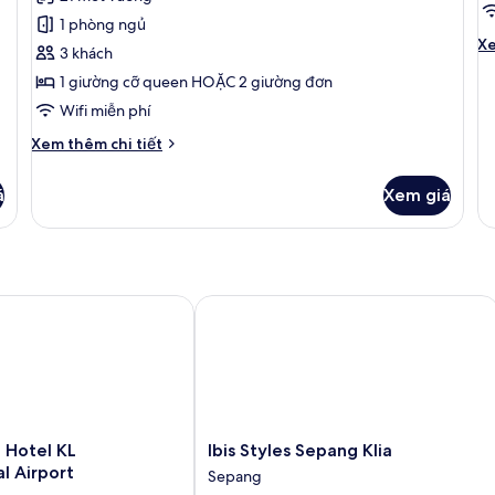
Phòng
S
xét)
1 phòng ngủ
Superior
R
Ch
Xe
3 khách
(One
Q
tiê
1 giường cỡ queen HOẶC 2 giường đơn
kh
Night
O
củ
Wifi miễn phí
Stay)
T
Su
(
Chi
R
Xem thêm chi tiết
tiết
Q
khác
O
á
Xem giá
của
Tw
Phòng
(N
Superior
(One
Night
Stay)
el KL International Airport
Ibis Styles Sepang Klia
Ibis
Hotel KL
Ibis Styles Sepang Klia
Styles
al Airport
Sepang
Sepang