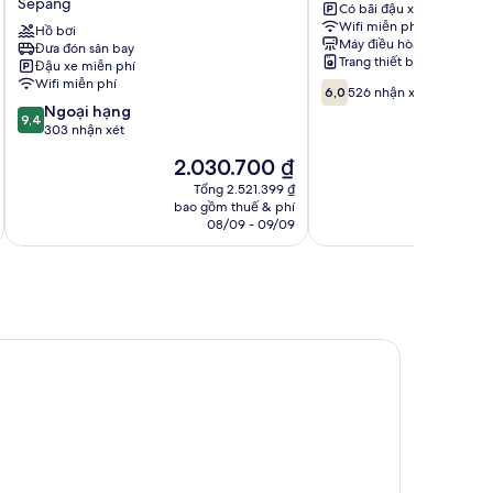
Sepang
Có bãi đậu xe
Airport
Aeropolis
Wifi miễn phí
by
Hồ bơi
Sepang
Máy điều hòa
Đưa đón sân bay
IHG
Trang thiết bị giặt ủi
Đậu xe miễn phí
Sepang
Wifi miễn phí
6.0
6,0
526 nhận xét
trên
9.4
Ngoại hạng
9,4
10,
trên
303 nhận xét
526
10,
Giá
2.030.700 ₫
nhận
Ngoại
hiện
xét
hạng,
Tổng 2.521.399 ₫
tại
bao gồm thuế & phí
ba
303
là
08/09 - 09/09
nhận
2.030.700 ₫
xét