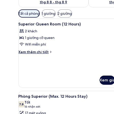
thg 8 8 - thg 8 9
thg
Bộ
Tất cả phòng
1 giường
2 giường
lọc
Xem
Minibar, két bảo mật tại phòn
có
2
Superior Queen Room (12 Hours)
tất
thể
2 khách
cả
dùng
1 giường cỡ queen
để
ảnh
lọc
Superior
Wifi miễn phí
tìm
Queen
Chi
Xem thêm chi tiết
phòng
Room
tiết
khác
(12
của
Hours)
Superior
Queen
Room
Xem gi
(12
Hours)
Xem
Minibar, két bảo mật tại phòn
7
Phòng Superior (Max. 12 Hours Stay)
tất
Tốt
cả
7,8
7,8 trên 10
(16
16 nhận xét
ảnh
nhận
17 mét vuông