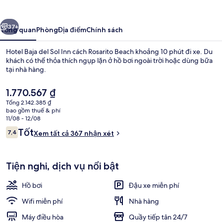
del
Sol
ước
Tiếp
Inn
37+
Tổng quan
Phòng
Địa điểm
Chính sách
Hotel Baja del Sol Inn cách Rosarito Beach khoảng 10 phút đi xe. Du
khách có thể thỏa thích ngụp lặn ở hồ bơi ngoài trời hoặc dùng bữa
tại nhà hàng.
Giá
1.770.567 ₫
hiện
Tổng 2.142.385 ₫
tại
bao gồm thuế & phí
là
11/08 - 12/08
1.770.567 ₫
Nhận
Tốt
7,4
Xem tất cả 367 nhận xét
Hành lang
7,4 trên 10,
xét
Tiện nghi, dịch vụ nổi bật
Hồ bơi
Đậu xe miễn phí
Wifi miễn phí
Nhà hàng
Máy điều hòa
Quầy tiếp tân 24/7