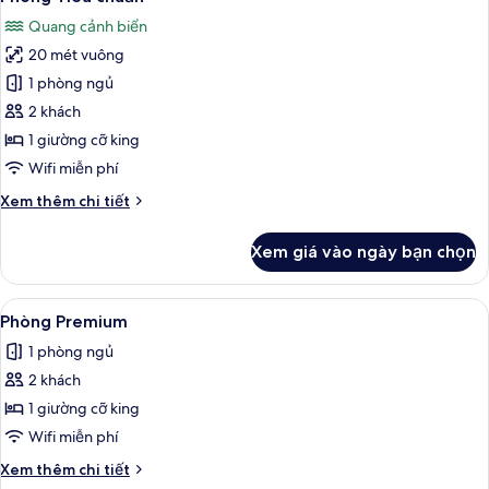
tất
Quang cảnh biển
cả
20 mét vuông
ảnh
Phòng
1 phòng ngủ
Tiêu
2 khách
chuẩn
1 giường cỡ king
Wifi miễn phí
Chi
Xem thêm chi tiết
tiết
khác
Xem giá vào ngày bạn chọn
của
Phòng
Tiêu
Xem
Phòng Premium | Bàn, truy cập Inter
9
chuẩn
Phòng Premium
tất
1 phòng ngủ
cả
2 khách
ảnh
Phòng
1 giường cỡ king
Premium
Wifi miễn phí
Chi
Xem thêm chi tiết
tiết