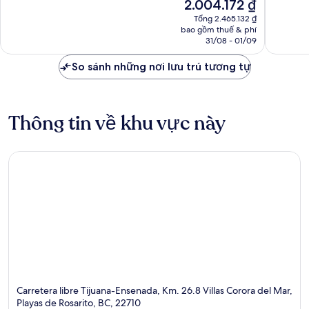
Giá
2.004.172 ₫
tốt,
tốt,
hiện
Tổng 2.465.132 ₫
612
505
tại
bao gồm thuế & phí
nhận
nhận
là
31/08 - 01/09
xét
xét
2.004.172 ₫
So sánh những nơi lưu trú tương tự
Thông tin về khu vực này
Carretera libre Tijuana-Ensenada, Km. 26.8 Villas Corora del Mar,
Playas de Rosarito, BC, 22710