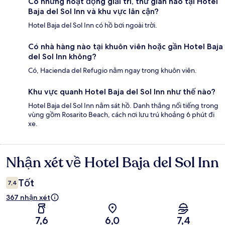
Có những hoạt động giải trí, thư giãn nào tại Hotel
Baja del Sol Inn và khu vực lân cận?
Hotel Baja del Sol Inn có hồ bơi ngoài trời.
Có nhà hàng nào tại khuôn viên hoặc gần Hotel Baja
del Sol Inn không?
Có, Hacienda del Refugio nằm ngay trong khuôn viên.
Khu vực quanh Hotel Baja del Sol Inn như thế nào?
Hotel Baja del Sol Inn nằm sát hồ. Danh thắng nổi tiếng trong
vùng gồm Rosarito Beach, cách nơi lưu trú khoảng 6 phút đi
xe.
Nhận xét về Hotel Baja del Sol Inn
Nhận
xét
Tốt
7,4
367 nhận xét
7,6
6,0
7,4