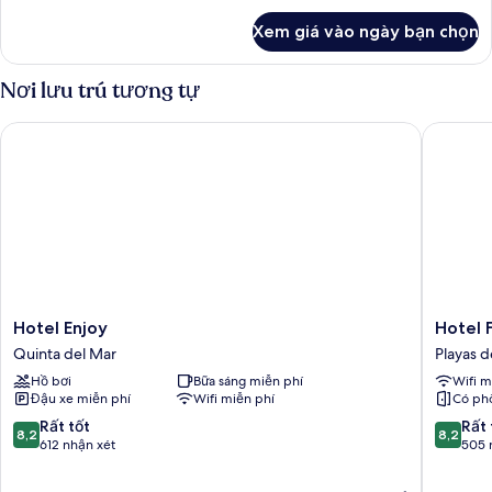
khác
Xem giá vào ngày bạn chọn
của
Phòng
Premium
Nơi lưu trú tương tự
Hotel Enjoy
Hotel Fie
Hotel
Hotel
Hotel Enjoy
Hotel 
Enjoy
Fiesta
Quinta del Mar
Playas d
Quinta
Rosarito
Hồ bơi
Bữa sáng miễn phí
Wifi m
del
Playas
Đậu xe miễn phí
Wifi miễn phí
Có ph
Mar
de
Rosarito
8.2
8.2
Rất tốt
Rất 
8,2
8,2
trên
trên
612 nhận xét
505 
10,
10,
Rất
Rất