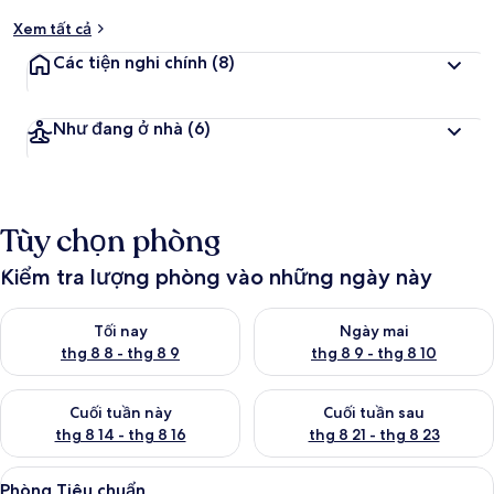
Xem tất cả
Các tiện nghi chính
(8)
Như đang ở nhà
(6)
Tùy chọn phòng
Kiểm tra lượng phòng vào những ngày này
Kiểm tra lượng phòng tối nay từ thg 8 8 - thg 8 9
Kiểm tra lượng phòng ngày mai
Tối nay
Ngày mai
thg 8 8 - thg 8 9
thg 8 9 - thg 8 10
Kiểm tra lượng phòng cuối tuần này từ thg 8 14 - thg 8 16
Kiểm tra lượng phòng cuối tuần
Cuối tuần này
Cuối tuần sau
thg 8 14 - thg 8 16
thg 8 21 - thg 8 23
Xem
Phòng Tiêu chuẩn | Bàn, truy cập Int
11
Phòng Tiêu chuẩn