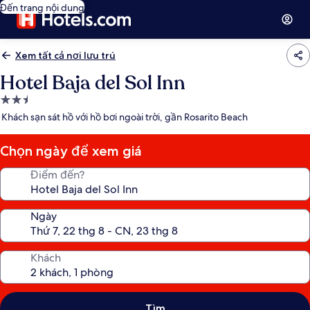
Đến trang nội dung
Xem tất cả nơi lưu trú
Hotel Baja del Sol Inn
Nơi
lưu
Khách sạn sát hồ với hồ bơi ngoài trời, gần Rosarito Beach
trú
2.5
Chọn ngày để xem giá
sao
Điểm đến?
Ngày
Khách
Tìm