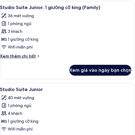
Deluxe,
Xem
Studio Suite Junior, 1 giường cỡ king
5
1
Studio Suite Junior, 1 giường cỡ king (Family)
tất
giường
36 mét vuông
cỡ
cả
king
1 phòng ngủ
ảnh
(Superior)
Studio
3 khách
Suite
1 giường cỡ king
Junior,
Wifi miễn phí
1
Chi
Xem thêm chi tiết
giường
tiết
cỡ
khác
Xem giá vào ngày bạn chọn
của
king
Studio
(Family)
Suite
Xem
Chăn bông, két bảo mật tại phòng, 
4
Junior,
Studio Suite Junior
tất
1
40 mét vuông
giường
cả
cỡ
1 phòng ngủ
ảnh
king
Studio
4 khách
(Family)
Suite
1 giường cỡ king
Junior
Wifi miễn phí