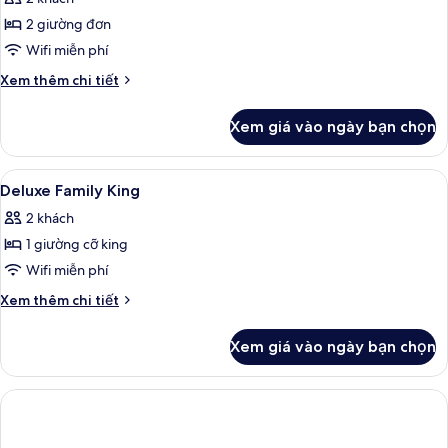
Rooftop
cả
View)
2 giường đơn
ảnh
Deluxe
Wifi miễn phí
Twin
Chi
Xem thêm chi tiết
tiết
khác
Xem giá vào ngày bạn chọn
của
Deluxe
Twin
Xem
Chăn bông, két bảo mật tại phòng, 
4
Deluxe Family King
tất
2 khách
cả
1 giường cỡ king
ảnh
Deluxe
Wifi miễn phí
Family
Chi
Xem thêm chi tiết
King
tiết
khác
Xem giá vào ngày bạn chọn
của
Deluxe
Family
King