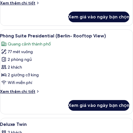
Chi
Xem thêm chi tiết
tiết
khác
Xem giá vào ngày bạn chọn
của
Studio
Suite
Xem
Phòng Suite Presidential (Berlin- Roo
6
Junior
Phòng Suite Presidential (Berlin- Rooftop View)
tất
Quang cảnh thành phố
cả
77 mét vuông
ảnh
Phòng
2 phòng ngủ
Suite
2 khách
Presidential
2 giường cỡ king
(Berlin-
Wifi miễn phí
Rooftop
Chi
Xem thêm chi tiết
View)
tiết
khác
Xem giá vào ngày bạn chọn
của
Phòng
Suite
Xem
Chăn bông, két bảo mật tại phòng, 
4
Presidential
Deluxe Twin
tất
(Berlin-
2 khách