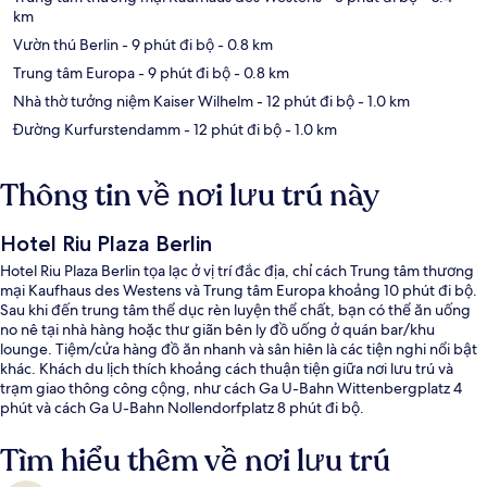
km
Vườn thú Berlin
- 9 phút đi bộ
- 0.8 km
Trung tâm Europa
- 9 phút đi bộ
- 0.8 km
Nhà thờ tưởng niệm Kaiser Wilhelm
- 12 phút đi bộ
- 1.0 km
Đường Kurfurstendamm
- 12 phút đi bộ
- 1.0 km
Thông tin về nơi lưu trú này
Hotel Riu Plaza Berlin
Hotel Riu Plaza Berlin tọa lạc ở vị trí đắc địa, chỉ cách Trung tâm thương
mại Kaufhaus des Westens và Trung tâm Europa khoảng 10 phút đi bộ.
Sau khi đến trung tâm thể dục rèn luyện thể chất, bạn có thể ăn uống
no nê tại nhà hàng hoặc thư giãn bên ly đồ uống ở quán bar/khu
lounge. Tiệm/cửa hàng đồ ăn nhanh và sân hiên là các tiện nghi nổi bật
khác. Khách du lịch thích khoảng cách thuận tiện giữa nơi lưu trú và
trạm giao thông công cộng, như cách Ga U-Bahn Wittenbergplatz 4
phút và cách Ga U-Bahn Nollendorfplatz 8 phút đi bộ.
Tìm hiểu thêm về nơi lưu trú