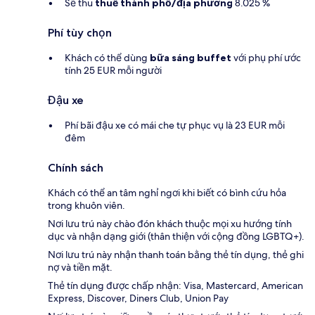
Sẽ thu
thuế thành phố/địa phương
8.025 %
Phí tùy chọn
Khách có thể dùng
bữa sáng buffet
với phụ phí ước
tính 25 EUR mỗi người
Đậu xe
Phí bãi đậu xe có mái che tự phục vụ là 23 EUR mỗi
đêm
Chính sách
Khách có thể an tâm nghỉ ngơi khi biết có bình cứu hỏa
trong khuôn viên.
Nơi lưu trú này chào đón khách thuộc mọi xu hướng tính
dục và nhận dạng giới (thân thiện với cộng đồng LGBTQ+).
Nơi lưu trú này nhận thanh toán bằng thẻ tín dụng, thẻ ghi
nợ và tiền mặt.
Thẻ tín dụng được chấp nhận: Visa, Mastercard, American
Express, Discover, Diners Club, Union Pay