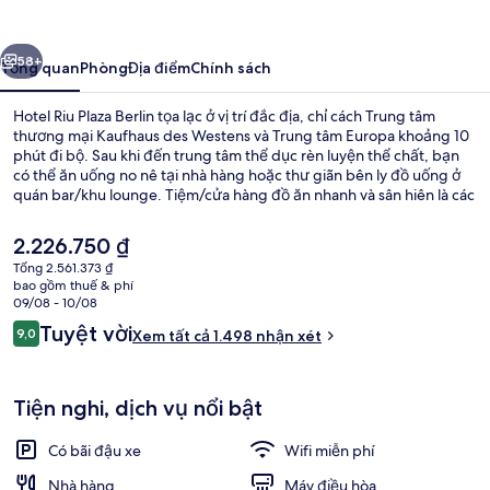
Plaza
Berlin
ước
Tiếp
58+
Tổng quan
Phòng
Địa điểm
Chính sách
Hotel Riu Plaza Berlin tọa lạc ở vị trí đắc địa, chỉ cách Trung tâm
thương mại Kaufhaus des Westens và Trung tâm Europa khoảng 10
phút đi bộ. Sau khi đến trung tâm thể dục rèn luyện thể chất, bạn
có thể ăn uống no nê tại nhà hàng hoặc thư giãn bên ly đồ uống ở
quán bar/khu lounge. Tiệm/cửa hàng đồ ăn nhanh và sân hiên là các
tiện nghi nổi bật khác. Khách du lịch thích khoảng cách thuận tiện
giữa nơi lưu trú và trạm giao thông công cộng, như cách Ga U-Bahn
Giá
2.226.750 ₫
Wittenbergplatz 4 phút và cách Ga U-Bahn Nollendorfplatz 8 phút
hiện
Tổng 2.561.373 ₫
đi bộ.
tại
bao gồm thuế & phí
Phòng Suite Presidential (Berlin- Roo
là
09/08 - 10/08
2.226.750 ₫
Nhận
Tuyệt vời
9,0
Xem tất cả 1.498 nhận xét
9,0 trên 10,
xét
Tiện nghi, dịch vụ nổi bật
Có bãi đậu xe
Wifi miễn phí
Nhà hàng
Máy điều hòa