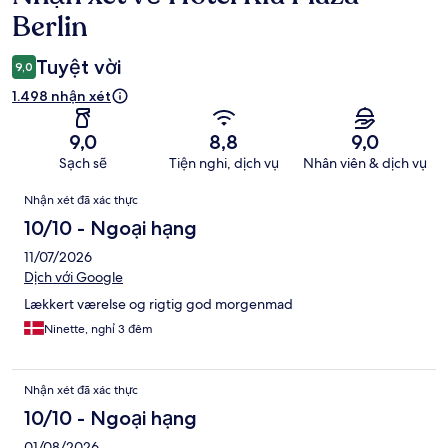
xét
Berlin
Tuyệt vời
9,0
1.498 nhận xét
9,0
8,8
9,0
Sạch sẽ
Tiện nghi, dịch vụ
Nhân viên & dịch vụ
Nhận
Nhận xét đã xác thực
xét
10/10 - Ngoại hạng
11/07/2026
Dịch với Google
Lækkert værelse og rigtig god morgenmad
Ninette, nghỉ 3 đêm
Nhận xét đã xác thực
10/10 - Ngoại hạng
01/08/2026