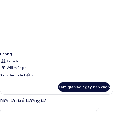
Phòng
1 khách
Wifi miễn phí
Chi
Xem thêm chi tiết
tiết
khác
Xem giá vào ngày bạn chọn
của
Phòng
Nơi lưu trú tương tự
Hotel Berlin, Berlin, a member of Radisson Individuals
Scandic 