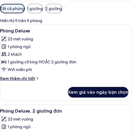
Bộ
Tất cả phòng
1 giường
2 giường
lọc
có
Hiển thị 9 trên 9 phòng
thể
Xem
Chăn bông, két bảo mật tại phòng, 
6
Phòng Deluxe
dùng
tất
để
23 mét vuông
cả
lọc
1 phòng ngủ
ảnh
tìm
Phòng
2 khách
phòng
Deluxe
1 giường cỡ king HOẶC 2 giường đơn
Wifi miễn phí
Chi
Xem thêm chi tiết
tiết
khác
Xem giá vào ngày bạn chọn
của
Phòng
Deluxe
Xem
Chăn bông, két bảo mật tại phòng, 
5
Phòng Deluxe, 2 giường đơn
tất
23 mét vuông
cả
1 phòng ngủ
ảnh