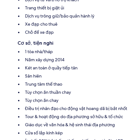
Trang thiết bị giặt ủi
Dịch vụ trông giữ/bảo quản hành lý
Xe đạp cho thuê
Chỗ để xe đạp
Cơ sở, tiện nghi
1 tòa nhà/tháp
Năm xây dựng 2014
Két an toàn ở quầy tiếp tân
Sân hiên
Trung tâm thể thao
Tùy chọn ăn thuần chay
Tùy chọn ăn chay
Điều trị nhân đạo cho động vật hoang dã bị bắt nhốt
Tour & hoạt động do địa phương sở hữu & tổ chức
Giáo dục về văn hóa & hệ sinh thái địa phương
Cửa sổ lắp kính kép