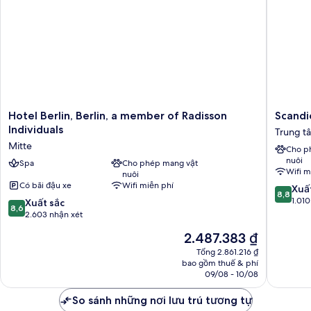
Hotel
Scandic
Hotel Berlin, Berlin, a member of Radisson
Scandi
Berlin,
Berlin
Individuals
Trung tâ
Berlin,
Kurfür
Mitte
Cho p
a
Trung
nuôi
member
Spa
Cho phép mang vật
tâm
Wifi m
nuôi
of
Tây
Có bãi đậu xe
Wifi miễn phí
8.8
Radisson
Berlin
Xuấ
8,8
trên
Individuals
1.010
8.6
Xuất sắc
8,6
10,
Mitte
trên
2.603 nhận xét
Xuất
10,
Giá
2.487.383 ₫
sắc,
Xuất
hiện
1.010
sắc,
Tổng 2.861.216 ₫
tại
nhận
bao gồm thuế & phí
2.603
là
09/08 - 10/08
xét
nhận
2.487.383 ₫
xét
So sánh những nơi lưu trú tương tự