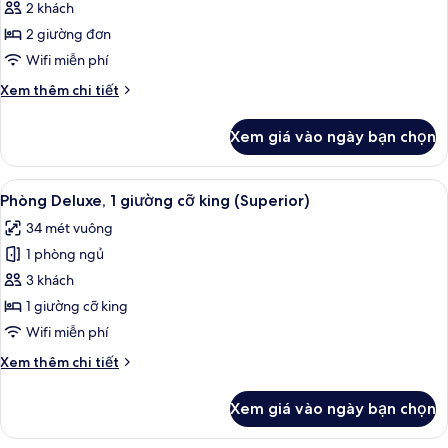
Phòng
2 khách
Deluxe,
2 giường đơn
2
Wifi miễn phí
giường
Chi
Xem thêm chi tiết
đơn
tiết
khác
Xem giá vào ngày bạn chọn
của
Phòng
Deluxe,
Xem
Chăn bông, két bảo mật tại phòng, 
5
2
Phòng Deluxe, 1 giường cỡ king (Superior)
tất
giường
34 mét vuông
đơn
cả
1 phòng ngủ
ảnh
Phòng
3 khách
Deluxe,
1 giường cỡ king
1
Wifi miễn phí
giường
Chi
Xem thêm chi tiết
cỡ
tiết
king
khác
Xem giá vào ngày bạn chọn
của
(Superior)
Phòng